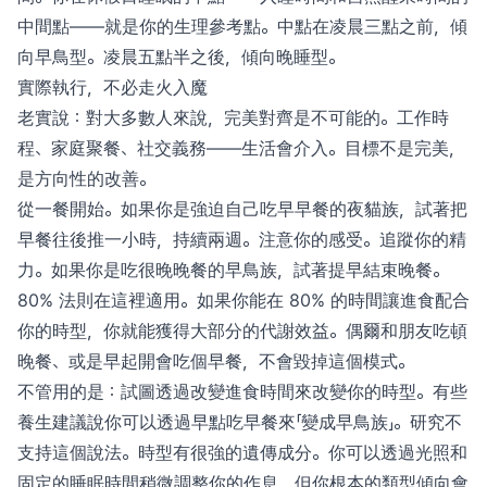
中間點——就是你的生理參考點。中點在凌晨三點之前，傾
向早鳥型。凌晨五點半之後，傾向晚睡型。
實際執行，不必走火入魔
老實說：對大多數人來說，完美對齊是不可能的。工作時
程、家庭聚餐、社交義務——生活會介入。目標不是完美，
是方向性的改善。
從一餐開始。如果你是強迫自己吃早早餐的夜貓族，試著把
早餐往後推一小時，持續兩週。注意你的感受。追蹤你的精
力。如果你是吃很晚晚餐的早鳥族，試著提早結束晚餐。
80% 法則在這裡適用。如果你能在 80% 的時間讓進食配合
你的時型，你就能獲得大部分的代謝效益。偶爾和朋友吃頓
晚餐、或是早起開會吃個早餐，不會毀掉這個模式。
不管用的是：試圖透過改變進食時間來改變你的時型。有些
養生建議說你可以透過早點吃早餐來「變成早鳥族」。研究不
支持這個說法。時型有很強的遺傳成分。你可以透過光照和
固定的睡眠時間稍微調整你的作息，但你根本的類型傾向會