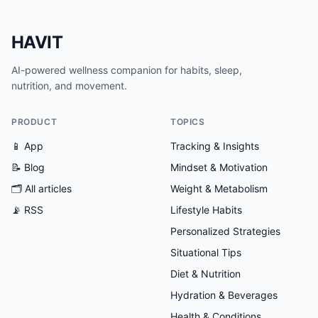
HAVIT
AI-powered wellness companion for habits, sleep,
nutrition, and movement.
PRODUCT
TOPICS
📱 App
Tracking & Insights
📝 Blog
Mindset & Motivation
🗂
All articles
Weight & Metabolism
📡 RSS
Lifestyle Habits
Personalized Strategies
Situational Tips
Diet & Nutrition
Hydration & Beverages
Health & Conditions