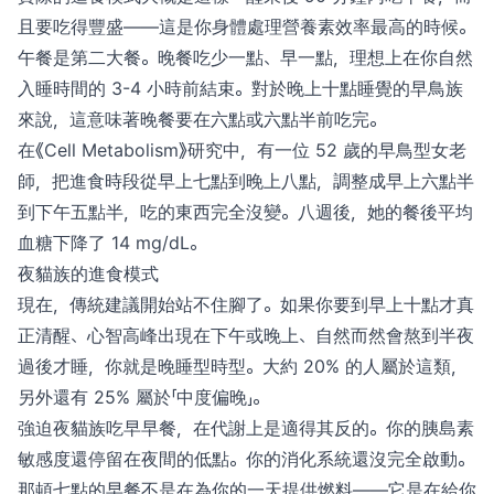
且要吃得豐盛——這是你身體處理營養素效率最高的時候。
午餐是第二大餐。晚餐吃少一點、早一點，理想上在你自然
入睡時間的 3-4 小時前結束。對於晚上十點睡覺的早鳥族
來說，這意味著晚餐要在六點或六點半前吃完。
在《Cell Metabolism》研究中，有一位 52 歲的早鳥型女老
師，把進食時段從早上七點到晚上八點，調整成早上六點半
到下午五點半，吃的東西完全沒變。八週後，她的餐後平均
血糖下降了 14 mg/dL。
夜貓族的進食模式
現在，傳統建議開始站不住腳了。如果你要到早上十點才真
正清醒、心智高峰出現在下午或晚上、自然而然會熬到半夜
過後才睡，你就是晚睡型時型。大約 20% 的人屬於這類，
另外還有 25% 屬於「中度偏晚」。
強迫夜貓族吃早早餐，在代謝上是適得其反的。你的胰島素
敏感度還停留在夜間的低點。你的消化系統還沒完全啟動。
那頓七點的早餐不是在為你的一天提供燃料——它是在給你