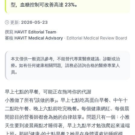
型，血糖控制可改善高達 23%。
🕓
更新
:
2026-05-23
撰寫
HAVIT Editorial Team
·
審核
HAVIT Medical Advisory
·
Editorial Medical Review Board
本文僅供一般資訊參考，不能替代專業醫療建議、診斷或治
療。如有任何健康相關問題，請務必諮詢合格的醫療專業人
員。
早上七點的早餐，可能正在拖垮你的代謝
小雅做了所有「該做的事」。早上七點吃高蛋白早餐、中午十
二點吃午餐、晚上六點前吃完晚餐。每個健康網紅、每個晨
間節目的營養師都會為她的自律鼓掌。問題只有一個：小雅
天生要到凌晨兩點才睡得著，早上九點半才勉強爬起來遠端
上班。那頓「健康」的七點早餐？她是在身體還處於睡眠模