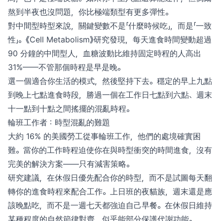
熬到半夜也沒問題，你比極端類型有更多彈性。
對中間型時型來說，關鍵變數不是「什麼時候吃」，而是「一致
性」。《Cell Metabolism》研究發現，每天進食時間變動超過
90 分鐘的中間型人，血糖波動比維持固定時程的人高出
31%——不管那個時程是早是晚。
選一個適合你生活的模式，然後堅持下去。穩定的早上九點
到晚上七點進食時段，勝過一個在工作日七點到六點、週末
十一點到十點之間搖擺的混亂時程。
輪班工作者：時型混亂的難題
大約 16% 的美國勞工從事輪班工作，他們的處境確實困
難。當你的工作時程迫使你在與時型衝突的時間進食，沒有
完美的解決方案——只有減害策略。
研究建議，在休假日優先配合你的時型，而不是試圖每天翻
轉你的進食時程來配合工作。上日班的夜貓族，週末還是應
該晚點吃，而不是一週七天都強迫自己早餐。在休假日維持
某種程度的自然節律對齊，似乎能部分保護代謝功能。