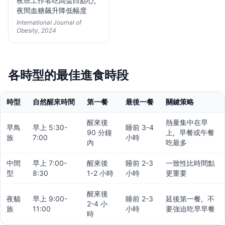
夜班工作者吃高蛋白點心，
夜間血糖飆升降低幅度
International Journal of
Obesity, 2024
各時型的最佳進食時段
時型
自然醒來時間
第一餐
最後一餐
關鍵策略
醒來後
熱量集中在早
早鳥
早上 5:30-
睡前 3-4
90 分鐘
上，早餐或午餐
族
7:00
小時
內
吃最多
中間
早上 7:00-
醒來後
睡前 2-3
一致性比時間點
型
8:30
1-2 小時
小時
更重要
醒來後
夜貓
早上 9:00-
睡前 2-3
延後第一餐，不
2-4 小
族
11:00
小時
要強迫吃早早餐
時