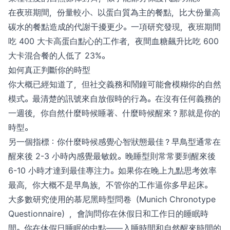
在夜班期間，份量較小、以蛋白質為主的餐點，比大份量高
碳水的餐點造成的代謝干擾更少。一項研究發現，夜班期間
吃 400 大卡高蛋白點心的工作者，夜間血糖飆升比吃 600
大卡混合餐的人低了 23%。
如何真正判斷你的時型
你大概已經知道了，但社交義務和鬧鐘可能會模糊你的自然
模式。最清楚的訊號來自放假時的行為。在沒有任何義務的
一週後，你自然什麼時候睡著、什麼時候醒來？那就是你的
時型。
另一個指標：你什麼時候感覺心智狀態最佳？早鳥型通常在
醒來後 2-3 小時內感覺最敏銳。晚睡型則常常要到醒來後
6-10 小時才達到最佳專注力。如果你在晚上九點思考效率
最高，你大概不是早鳥族，不管你的工作逼你多早起床。
大多數研究使用的慕尼黑時型問卷（Munich Chronotype
Questionnaire），會詢問你在休假日和工作日的睡眠時
間。你在休假日睡眠的中點——入睡時間和自然醒來時間的