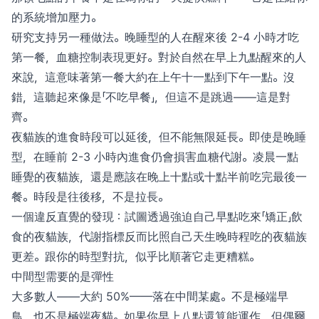
的系統增加壓力。
研究支持另一種做法。晚睡型的人在醒來後 2-4 小時才吃
第一餐，血糖控制表現更好。對於自然在早上九點醒來的人
來說，這意味著第一餐大約在上午十一點到下午一點。沒
錯，這聽起來像是「不吃早餐」，但這不是跳過——這是對
齊。
夜貓族的進食時段可以延後，但不能無限延長。即使是晚睡
型，在睡前 2-3 小時內進食仍會損害血糖代謝。凌晨一點
睡覺的夜貓族，還是應該在晚上十點或十點半前吃完最後一
餐。時段是往後移，不是拉長。
一個違反直覺的發現：試圖透過強迫自己早點吃來「矯正」飲
食的夜貓族，代謝指標反而比照自己天生晚時程吃的夜貓族
更差。跟你的時型對抗，似乎比順著它走更糟糕。
中間型需要的是彈性
大多數人——大約 50%——落在中間某處。不是極端早
鳥，也不是極端夜貓。如果你早上八點還算能運作，但偶爾