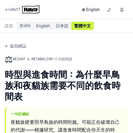
|
←
HAVIT
English
🌐
🌙
☰
語言
:
한국어
English
日本語
繁體中文
← 返回網誌
⚖️
·
12
分鐘閱讀
WEIGHT & METABOLISM
時型與進食時間：為什麼早鳥
族和夜貓族需要不同的飲食時
間表
一句話總結
夜貓族硬要照早鳥族的時間吃飯，可能正在破壞自己
的代謝——根據研究，讓進食時間配合你天生的時