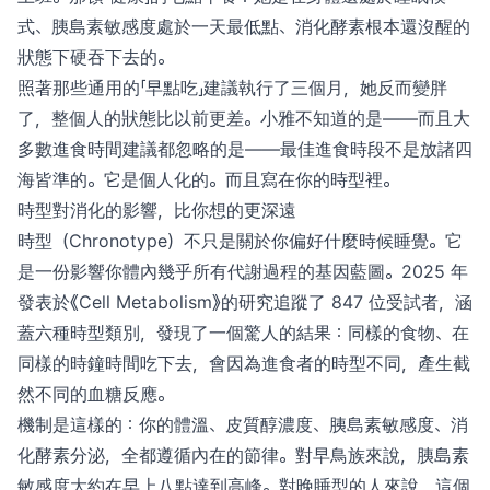
式、胰島素敏感度處於一天最低點、消化酵素根本還沒醒的
狀態下硬吞下去的。
照著那些通用的「早點吃」建議執行了三個月，她反而變胖
了，整個人的狀態比以前更差。小雅不知道的是——而且大
多數進食時間建議都忽略的是——最佳進食時段不是放諸四
海皆準的。它是個人化的。而且寫在你的時型裡。
時型對消化的影響，比你想的更深遠
時型（Chronotype）不只是關於你偏好什麼時候睡覺。它
是一份影響你體內幾乎所有代謝過程的基因藍圖。2025 年
發表於《Cell Metabolism》的研究追蹤了 847 位受試者，涵
蓋六種時型類別，發現了一個驚人的結果：同樣的食物、在
同樣的時鐘時間吃下去，會因為進食者的時型不同，產生截
然不同的血糖反應。
機制是這樣的：你的體溫、皮質醇濃度、胰島素敏感度、消
化酵素分泌，全都遵循內在的節律。對早鳥族來說，胰島素
敏感度大約在早上八點達到高峰。對晚睡型的人來說，這個