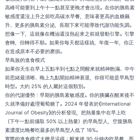
高峰可能要到上午十一點甚至更晚才會出現。在你的胰島素
敏感度還沒上升之前吃高碳水早餐，意味著更高的血糖飆
升、更多的胰島素分泌，長期下來可能導致代謝功能失調。
想像一下，這就像在機油還沒熱起來之前就發動引擎。引擎
會轉，但轉得不順。如果你每天都這樣搞，年復一年，你正
在造成原本不必要的磨損。
早鳥族的進食模式
如果你天生在早上五點半到七點之間醒來就精神飽滿、中午
前思緒最清晰、晚上九點開始精神衰退，你很可能是早鳥型
時型。大約 25% 的人屬於這個類別。
你的代謝優勢：早期的胰島素敏感度。你的胰臟在醒來後不
久就準備好處理葡萄糖了。2024 年發表於《International
Journal of Obesity》的分析發現，把熱量集中在早上吃
（下午一點前攝取 50% 以上熱量）的早鳥型人，空腹胰島
素濃度比晚餐吃最多的早鳥型人低了 18%。
實際的進食模式大概是這樣：醒來後 90 分鐘內吃早餐，而