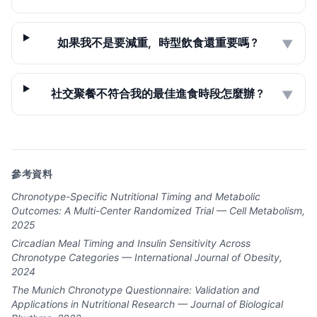
如果我不是要減重，時型飲食還重要嗎？
▼
社交聚餐不符合我的最佳進食時段怎麼辦？
▼
參考資料
Chronotype-Specific Nutritional Timing and Metabolic
Outcomes: A Multi-Center Randomized Trial — Cell Metabolism,
2025
Circadian Meal Timing and Insulin Sensitivity Across
Chronotype Categories — International Journal of Obesity,
2024
The Munich Chronotype Questionnaire: Validation and
Applications in Nutritional Research — Journal of Biological