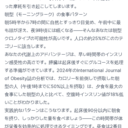
った摩耗を引き起こしてしまいます。
朝型（モーニングラーク）の食事パターン
朝5時半から7時の間に自然とすっきり目覚め、午前中に最
も頭が冴え、夜9時頃には眠くなる——そんなあなたは朝型
クロノタイプの可能性が高いです。人口の約25%がこのカテ
ゴリーに該当します。
あなたの代謝上のアドバンテージは、早い時間帯のインスリ
ン感受性の高さです。膵臓は起床後すぐにグルコースを処理
する準備ができています。2024年のInternational Journal
of Obesity誌の分析では、カロリーを前倒しで摂取した朝
型の人（午後1時までに50%以上を摂取）は、夕食を最大の
食事にした朝型の人と比べて、空腹時インスリン値が18%低
いことがわかりました。
実践的なパターンはこうなります。起床後90分以内に朝食
を摂り、しっかりした量を食べましょう——この時間帯が体
が栄養を効率的に処理できるタイミングです。昼食は2番目