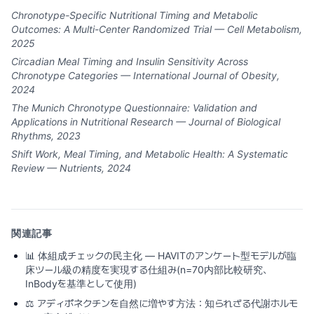
Chronotype-Specific Nutritional Timing and Metabolic
Outcomes: A Multi-Center Randomized Trial — Cell Metabolism,
2025
Circadian Meal Timing and Insulin Sensitivity Across
Chronotype Categories — International Journal of Obesity,
2024
The Munich Chronotype Questionnaire: Validation and
Applications in Nutritional Research — Journal of Biological
Rhythms, 2023
Shift Work, Meal Timing, and Metabolic Health: A Systematic
Review — Nutrients, 2024
関連記事
📊
体組成チェックの民主化 — HAVITのアンケート型モデルが臨
床ツール級の精度を実現する仕組み(n=70内部比較研究、
InBodyを基準として使用)
⚖️
アディポネクチンを自然に増やす方法：知られざる代謝ホルモ