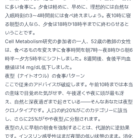
に多い食事に。夕食は軽めに、早めに、理想的には自然な
入眠時刻の3〜4時間前には食べ終えましょう。夜10時に寝
る朝型の人なら、夕食は18時か18時半までに終わらせると
いうことです。
Cell Metabolism研究の参加者の一人、52歳の教師の女性
は、食べるものを変えずに食事時間を朝7時〜夜8時から朝6
時半〜夕方5時半にシフトしました。8週間後、食後平均血
糖値は14 mg/dL低下しました。
夜型（ナイトオウル）の食事パターン
ここで従来のアドバイスが破綻します。午前10時までは本当
の意味で目覚めた気がせず、午後遅くや夜に頭が最も冴
え、自然と深夜過ぎまで起きている——そんなあなたは夜型
クロノタイプです。人口の約20%がこのカテゴリーに該当
し、さらに25%が「やや夜型」に分類されます。
夜型の人に早朝の朝食を強制することは、代謝的に逆効果
です。インスリン感受性はまだ夜間の低い状態のまま。消化