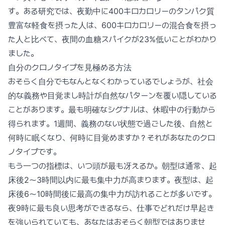
す。ある研究では、夜勤中に400キロカロリーのタンパク質
豊富な軽食を摂った人は、600キロカロリーの混合食を摂っ
た人と比べて、夜間の血糖スパイクが23%低いことがわかり
ました。
自分のクロノタイプを見極める方法
おそらく自分でもなんとなくわかっているでしょうが、社会
的な義務や目覚まし時計が自然なパターンを覆い隠している
ことがあります。最も明確なシグナルは、休暇中の行動から
得られます。1週間、義務のない状態で過ごした後、自然と
何時に眠くなり、何時に目覚めますか？それがあなたのクロ
ノタイプです。
もう一つの指標は、いつ頭が最も冴えるか。朝型は通常、起
床後2〜3時間以内に最も集中力が高まります。夜型は、起
床後6〜10時間後に最高の集中力が訪れることが多いです。
夜9時に最も良い思考ができるなら、仕事でどれだけ早起き
を強いられていても、あなたはおそらく朝型ではありませ