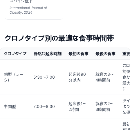
スパイク低下
International Journal of
Obesity, 2024
クロノタイプ別の最適な食事時間帯
クロノタイプ
自然な起床時刻
最初の食事
最後の食事
重
カロ
前
朝型（ラー
起床後90
就寝の3〜
5:30〜7:00
食
ク）
分以内
4時間前
最
に
タイ
起床後1〜
就寝の2〜
中間型
7:00〜8:30
よ
2時間
3時間前
を
最
を