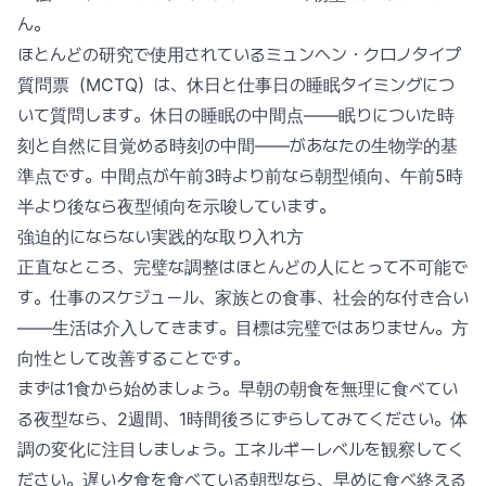
ん。
ほとんどの研究で使用されているミュンヘン・クロノタイプ
質問票（MCTQ）は、休日と仕事日の睡眠タイミングにつ
いて質問します。休日の睡眠の中間点——眠りについた時
刻と自然に目覚める時刻の中間——があなたの生物学的基
準点です。中間点が午前3時より前なら朝型傾向、午前5時
半より後なら夜型傾向を示唆しています。
強迫的にならない実践的な取り入れ方
正直なところ、完璧な調整はほとんどの人にとって不可能で
す。仕事のスケジュール、家族との食事、社会的な付き合い
——生活は介入してきます。目標は完璧ではありません。方
向性として改善することです。
まずは1食から始めましょう。早朝の朝食を無理に食べてい
る夜型なら、2週間、1時間後ろにずらしてみてください。体
調の変化に注目しましょう。エネルギーレベルを観察してく
ださい。遅い夕食を食べている朝型なら、早めに食べ終える