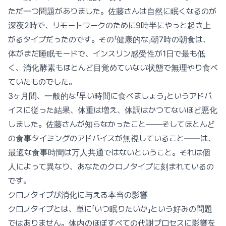
ただ一つ問題がありました。佐藤さんは自然に眠くなるのが
深夜2時で、リモートワークのために9時半にやっと起き上
がるタイプだったのです。その「健康的な」朝7時の朝食は、
体がまだ睡眠モードで、インスリン感受性が1日で最も低
く、消化酵素もほとんど目覚めていない状態で無理やり食べ
ていたものでした。
3ヶ月間、一般的な「早い時間に食べましょう」というアドバ
イスに従った結果、体重は増え、体調はかつてないほど悪化
しました。佐藤さんが知らなかったこと——そしてほとんど
の食事タイミングのアドバイスが無視していること——は、
最適な食事時間は万人共通ではないということ。それは個
人によって異なり、あなたのクロノタイプに刻まれているの
です。
クロノタイプが消化に与える本当の影響
クロノタイプとは、単に「いつ眠りたいか」という好みの問題
ではありません。体内のほぼすべての代謝プロセスに影響を