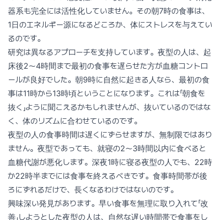
器系も完全には活性化していません。その朝7時の食事は、
1日のエネルギー源になるどころか、体にストレスを与えてい
るのです。
研究は異なるアプローチを支持しています。夜型の人は、起
床後2〜4時間まで最初の食事を遅らせた方が血糖コントロ
ールが良好でした。朝9時に自然に起きる人なら、最初の食
事は11時から13時頃ということになります。これは「朝食を
抜く」ように聞こえるかもしれませんが、抜いているのではな
く、体のリズムに合わせているのです。
夜型の人の食事時間は遅くにずらせますが、無制限ではあり
ません。夜型であっても、就寝の2〜3時間以内に食べると
血糖代謝が悪化します。深夜1時に寝る夜型の人でも、22時
か22時半までには食事を終えるべきです。食事時間帯が後
ろにずれるだけで、長くなるわけではないのです。
興味深い発見があります。早い食事を無理に取り入れて「改
善」しようとした夜型の人は、自然な遅い時間帯で食事をし