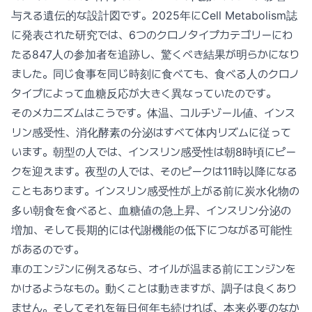
与える遺伝的な設計図です。2025年にCell Metabolism誌
に発表された研究では、6つのクロノタイプカテゴリーにわ
たる847人の参加者を追跡し、驚くべき結果が明らかになり
ました。同じ食事を同じ時刻に食べても、食べる人のクロノ
タイプによって血糖反応が大きく異なっていたのです。
そのメカニズムはこうです。体温、コルチゾール値、インス
リン感受性、消化酵素の分泌はすべて体内リズムに従って
います。朝型の人では、インスリン感受性は朝8時頃にピー
クを迎えます。夜型の人では、そのピークは11時以降になる
こともあります。インスリン感受性が上がる前に炭水化物の
多い朝食を食べると、血糖値の急上昇、インスリン分泌の
増加、そして長期的には代謝機能の低下につながる可能性
があるのです。
車のエンジンに例えるなら、オイルが温まる前にエンジンを
かけるようなもの。動くことは動きますが、調子は良くあり
ません。そしてそれを毎日何年も続ければ、本来必要のなか