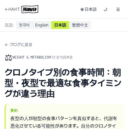
|
←
HAVIT
日本語
🌐
🌙
☰
言語
:
한국어
English
日本語
繁體中文
← ブログに戻る
⚖️
·
12
分で読める
WEIGHT & METABOLISM
クロノタイプ別の食事時間：朝
型・夜型で最適な食事タイミン
グが違う理由
要約
夜型の人が朝型の食事パターンを真似すると、代謝を
悪化させている可能性があります。自分のクロノタイ