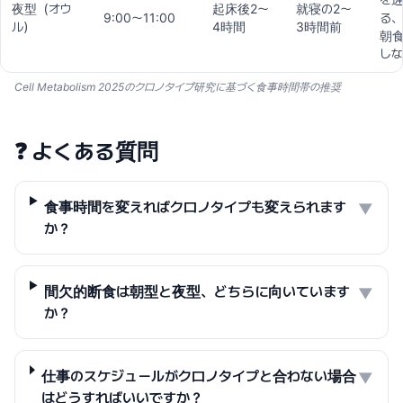
夜型（オウ
起床後2〜
就寝の2〜
9:00〜11:00
る
ル）
4時間
3時間前
朝
しな
Cell Metabolism 2025のクロノタイプ研究に基づく食事時間帯の推奨
❓
よくある質問
食事時間を変えればクロノタイプも変えられます
▼
か？
間欠的断食は朝型と夜型、どちらに向いています
▼
か？
仕事のスケジュールがクロノタイプと合わない場合
▼
はどうすればいいですか？