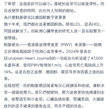
了希望：這個差距可以縮小。僵硬的血管可以恢復彈性。而
且改變所需的時間，比任何人預期的都短。
為什麼動脈硬化比膽固醇數字更重要
幾十年來，我們都在追著膽固醇跑。降低LDL、提高HDL，
問題就解決了。但歐洲心臟學會的研究人員一直在敲響另一
個警鐘。
動脈硬化——透過脈波傳導速度（PWV）來測量——能獨
立於傳統風險因子預測心血管事件。2024年發表在
《European Heart Journal》的一項統合分析追蹤了47,000
名參與者，發現PWV每增加1 m/s，心血管死亡風險就上升
14%。這是在校正血壓、膽固醇、吸菸等所有因素之後的結
果。
這樣想吧：你的動脈應該隨著每次心跳擴張和收縮，像軟水
管一樣吸收壓力。當它們變硬時，壓力波會更快地傳遞到全
身，衝擊器官和小血管。心臟負擔加重，腎臟受損，大腦接
收到的是不健康的脈衝血流，而非平穩的供血。