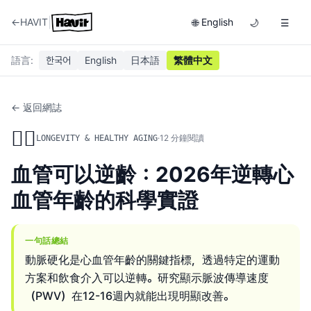
|
←
HAVIT
English
🌐
🌙
☰
語言
:
한국어
English
日本語
繁體中文
← 返回網誌
🏃‍♂️
·
12
分鐘閱讀
LONGEVITY & HEALTHY AGING
血管可以逆齡：2026年逆轉心
血管年齡的科學實證
一句話總結
動脈硬化是心血管年齡的關鍵指標，透過特定的運動
方案和飲食介入可以逆轉。研究顯示脈波傳導速度
（PWV）在12-16週內就能出現明顯改善。