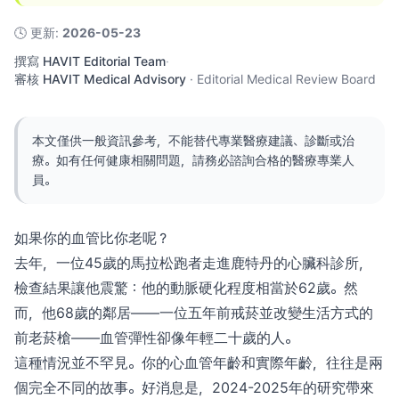
🕓
更新
:
2026-05-23
撰寫
HAVIT Editorial Team
·
審核
HAVIT Medical Advisory
·
Editorial Medical Review Board
本文僅供一般資訊參考，不能替代專業醫療建議、診斷或治
療。如有任何健康相關問題，請務必諮詢合格的醫療專業人
員。
如果你的血管比你老呢？
去年，一位45歲的馬拉松跑者走進鹿特丹的心臟科診所，
檢查結果讓他震驚：他的動脈硬化程度相當於62歲。然
而，他68歲的鄰居——一位五年前戒菸並改變生活方式的
前老菸槍——血管彈性卻像年輕二十歲的人。
這種情況並不罕見。你的心血管年齡和實際年齡，往往是兩
個完全不同的故事。好消息是，2024-2025年的研究帶來