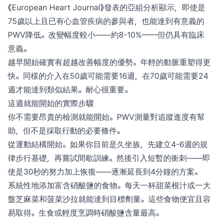
《European Heart Journal》發表的亞組分析顯示，即使是
75歲以上且已有心血管疾病的參與者，也能達到有意義的
PWV降低。改變幅度較小——約8-10%——但仍具有臨床
意義。
越早開始確實有超越改善幅度的優勢。年輕的動脈重塑得更
快。同樣的介入在50歲可能需要16週，在70歲可能需要24
週才能達到類似結果。耐心很重要。
這週就能開始的實際步驟
你不需要昂貴的檢測就能開始。PWV測量對追蹤進度有幫
助，但不是採取行動的必要條件。
從運動結構開始。如果你目前是久坐族，先建立4-6週的規
律步行基礎，再嘗試間歇訓練。然後引入短暫的衝刺——即
使是30秒的努力加上恢復——逐漸延長到4分鐘的方案。
系統性地添加富含硝酸鹽的食物。每天一杯甜菜根汁或一大
盤芝麻菜和菠菜沙拉就能達到目標劑量。這些食物便宜且容
易取得。生食或輕度烹調時硝酸鹽含量最高。