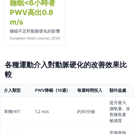
睡眠<6小時者
PWV高出0.8
m/s
睡眠不足對動脈硬化的影響
European Heart Journal, 2024
各種運動介入對動脈硬化的改善效果比
較
介入類型
PWV降幅（16週）
每週時間投入
額外益處
提升最大
攝氧量、改
單獨HIIT
1.2 m/s
約90分鐘
善胰島素
敏感度
受傷風險