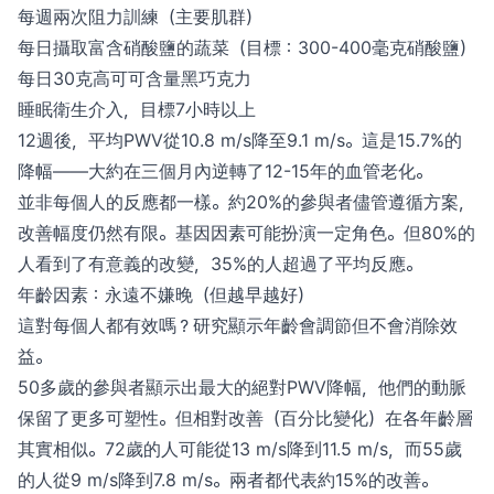
每週兩次阻力訓練（主要肌群）
每日攝取富含硝酸鹽的蔬菜（目標：300-400毫克硝酸鹽）
每日30克高可可含量黑巧克力
睡眠衛生介入，目標7小時以上
12週後，平均PWV從10.8 m/s降至9.1 m/s。這是15.7%的
降幅——大約在三個月內逆轉了12-15年的血管老化。
並非每個人的反應都一樣。約20%的參與者儘管遵循方案，
改善幅度仍然有限。基因因素可能扮演一定角色。但80%的
人看到了有意義的改變，35%的人超過了平均反應。
年齡因素：永遠不嫌晚（但越早越好）
這對每個人都有效嗎？研究顯示年齡會調節但不會消除效
益。
50多歲的參與者顯示出最大的絕對PWV降幅，他們的動脈
保留了更多可塑性。但相對改善（百分比變化）在各年齡層
其實相似。72歲的人可能從13 m/s降到11.5 m/s，而55歲
的人從9 m/s降到7.8 m/s。兩者都代表約15%的改善。