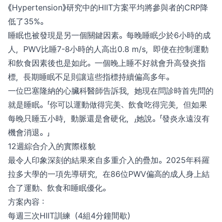
《Hypertension》研究中的HIIT方案平均將參與者的CRP降
低了35%。
睡眠也被發現是另一個關鍵因素。每晚睡眠少於6小時的成
人，PWV比睡7-8小時的人高出0.8 m/s，即使在控制運動
和飲食因素後也是如此。一個晚上睡不好就會升高發炎指
標，長期睡眠不足則讓這些指標持續偏高多年。
一位巴塞隆納的心臟科醫師告訴我，她現在問診時首先問的
就是睡眠。「你可以運動做得完美、飲食吃得完美，但如果
每晚只睡五小時，動脈還是會硬化，」她說。「發炎永遠沒有
機會消退。」
12週綜合介入的實際樣貌
最令人印象深刻的結果來自多重介入的疊加。2025年科羅
拉多大學的一項先導研究，在86位PWV偏高的成人身上結
合了運動、飲食和睡眠優化。
方案內容：
每週三次HIIT訓練（4組4分鐘間歇）