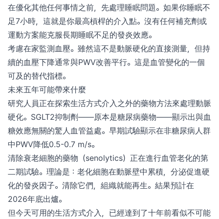
在優化其他任何事情之前，先處理睡眠問題。如果你睡眠不
足7小時，這就是你最高槓桿的介入點。沒有任何補充劑或
運動方案能克服長期睡眠不足的發炎效應。
考慮在家監測血壓。雖然這不是動脈硬化的直接測量，但持
續的血壓下降通常與PWV改善平行。這是血管變化的一個
可及的替代指標。
未來五年可能帶來什麼
研究人員正在探索生活方式介入之外的藥物方法來處理動脈
硬化。SGLT2抑制劑——原本是糖尿病藥物——顯示出與血
糖效應無關的驚人血管益處。早期試驗顯示在非糖尿病人群
中PWV降低0.5-0.7 m/s。
清除衰老細胞的藥物（senolytics）正在進行血管老化的第
二期試驗。理論是：老化細胞在動脈壁中累積，分泌促進硬
化的發炎因子。清除它們，組織就能再生。結果預計在
2026年底出爐。
但今天可用的生活方式介入，已經達到了十年前看似不可能