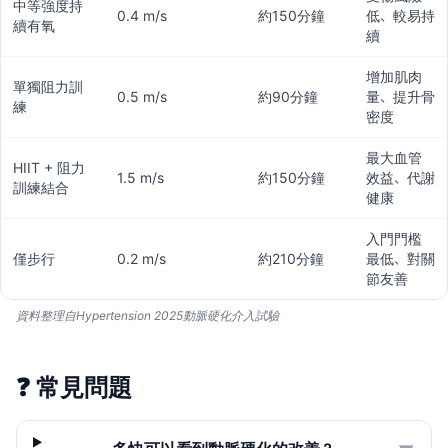
中等強度持
0.4 m/s
約150分鐘
低、較易持
續有氧
續
增加肌肉
單獨阻力訓
0.5 m/s
約90分鐘
量、提升骨
練
密度
最大血管
HIIT + 阻力
1.5 m/s
約150分鐘
效益、代謝
訓練結合
健康
入門門檻
僅步行
0.2 m/s
約210分鐘
最低、對關
節友善
資料整理自Hypertension 2025動脈硬化介入試驗
❓
常見問題