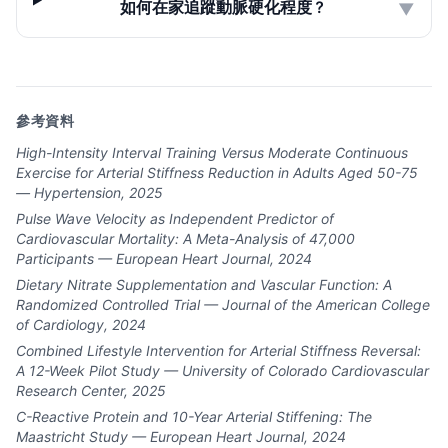
如何在家追蹤動脈硬化程度？
▼
參考資料
High-Intensity Interval Training Versus Moderate Continuous
Exercise for Arterial Stiffness Reduction in Adults Aged 50-75
— Hypertension, 2025
Pulse Wave Velocity as Independent Predictor of
Cardiovascular Mortality: A Meta-Analysis of 47,000
Participants — European Heart Journal, 2024
Dietary Nitrate Supplementation and Vascular Function: A
Randomized Controlled Trial — Journal of the American College
of Cardiology, 2024
Combined Lifestyle Intervention for Arterial Stiffness Reversal:
A 12-Week Pilot Study — University of Colorado Cardiovascular
Research Center, 2025
C-Reactive Protein and 10-Year Arterial Stiffening: The
Maastricht Study — European Heart Journal, 2024