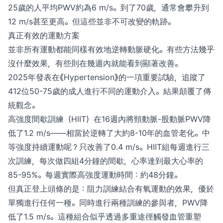
25歲的人平均PWV約為6 m/s。到了70歲，通常會攀升到
12 m/s甚至更高。但這些並非不可改變的軌跡。
真正有效的運動方案
並非所有運動都能同樣有效地逆轉動脈硬化。有些方法幾乎
沒什麼效果，有些則在幾週內就能看到顯著改善。
2025年發表在《Hypertension》的一項重要試驗，追蹤了
412位50-75歲的成人進行不同的運動介入。結果顛覆了傳
統觀念。
高強度間歇訓練（HIIT）在16週內將頸動脈-股動脈PWV降
低了1.2 m/s——相當於逆轉了大約8-10年的血管老化。中
等強度持續運動呢？只改善了0.4 m/s。HIIT組每週進行三
次訓練，每次做四組4分鐘的間歇，心率達到最大心率的
85-95%。每週實際高強度運動時間：約48分鐘。
但真正登上頭條的是：阻力訓練結合有氧運動的效果，優於
單獨進行任何一種。同時進行兩種訓練的參與者，PWV降
低了1.5 m/s。這種組合似乎透過多重途徑觸發血管重塑