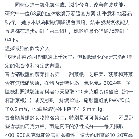
——同時促進一氧化氮生成、減少發炎、改善內皮功能。
研究中一位63歲的退休教師形容這套方案「出乎意料地容易
執行」。她原本以為間歇訓練後會累垮，結果發現恢復能力
每週都在進步。到了第三個月，她的靜息心率從78降到了
64下。
證據最強的飲食介入
「多吃蔬菜」你可能聽過上千次了。但動脈硬化的研究指向特
定的化合物和特定的劑量。
富含硝酸鹽的蔬菜排名第一。甜菜根、芝麻菜、菠菜和芹菜
含有無機硝酸鹽，在體內會轉化為一氧化氮。2024年一項
隨機對照試驗讓參與者每天攝取300毫克膳食硝酸鹽（約一
杯甜菜根汁）或安慰劑，持續12週。硝酸鹽組的PWV降低
了0.6 m/s，收縮壓還額外下降了4-5 mmHg。
富含類黃酮的食物排名第二。特別是可可黃烷醇——不是那
些含糖的巧克力棒，而是真正的活性成分——每天攝取
400-900毫克就能改善動脈彈性。這大約相當於10-20克高