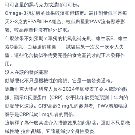
可可含量的黑巧克力或濃縮可可粉。
Omega-3脂肪酸的效果較溫和但穩定。最佳劑量似乎是每
天2-3克的EPA和DHA組合。較低劑量對PWV沒有顯著影
響，較高劑量也沒有額外好處。
什麼效果不如預期？單獨的抗氧化補充劑。維生素E、維生
素C藥丸、白藜蘆醇膠囊——試驗結果一次又一次令人失
望。這些化合物似乎需要完整的食物基質才能正常發揮作
用。
沒人在談的發炎關聯
動脈硬化不只是機械性的磨損。它是一個發炎過程。
馬斯垂克大學的研究人員在2024年底發表了令人驚訝的數
據，顯示C反應蛋白（CRP）水平比年齡更能預測十年內的
動脈硬化速度。CRP高於3 mg/L的參與者，PWV增加幅度
幾乎是CRP低於1 mg/L者的兩倍。
這解釋了為什麼某些介入措施效果如此顯著。運動不只是機
械性地「拉伸」動脈，它還能減少全身性發炎。