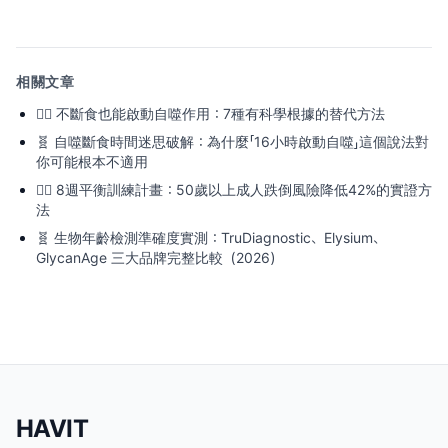
相關文章
🏃‍♂️
不斷食也能啟動自噬作用：7種有科學根據的替代方法
🧬
自噬斷食時間迷思破解：為什麼「16小時啟動自噬」這個說法對
你可能根本不適用
🏃‍♂️
8週平衡訓練計畫：50歲以上成人跌倒風險降低42%的實證方
法
🧬
生物年齡檢測準確度實測：TruDiagnostic、Elysium、
GlycanAge 三大品牌完整比較（2026）
HAVIT