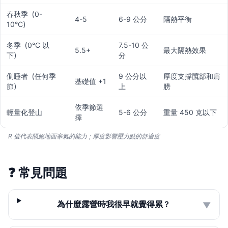
春秋季（0-
4-5
6-9 公分
隔熱平衡
10°C）
冬季（0°C 以
7.5-10 公
5.5+
最大隔熱效果
下）
分
側睡者（任何季
9 公分以
厚度支撐髖部和肩
基礎值 +1
節）
上
膀
依季節選
輕量化登山
5-6 公分
重量 450 克以下
擇
R 值代表隔絕地面寒氣的能力；厚度影響壓力點的舒適度
❓
常見問題
為什麼露營時我很早就覺得累？
▼