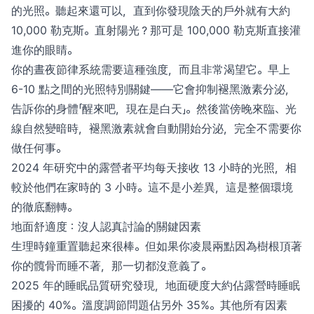
的光照。聽起來還可以，直到你發現陰天的戶外就有大約
10,000 勒克斯。直射陽光？那可是 100,000 勒克斯直接灌
進你的眼睛。
你的晝夜節律系統需要這種強度，而且非常渴望它。早上
6-10 點之間的光照特別關鍵——它會抑制褪黑激素分泌，
告訴你的身體「醒來吧，現在是白天」。然後當傍晚來臨、光
線自然變暗時，褪黑激素就會自動開始分泌，完全不需要你
做任何事。
2024 年研究中的露營者平均每天接收 13 小時的光照，相
較於他們在家時的 3 小時。這不是小差異，這是整個環境
的徹底翻轉。
地面舒適度：沒人認真討論的關鍵因素
生理時鐘重置聽起來很棒。但如果你凌晨兩點因為樹根頂著
你的髖骨而睡不著，那一切都沒意義了。
2025 年的睡眠品質研究發現，地面硬度大約佔露營時睡眠
困擾的 40%。溫度調節問題佔另外 35%。其他所有因素