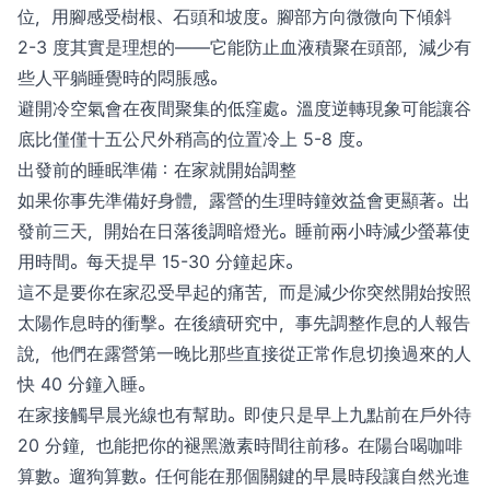
位，用腳感受樹根、石頭和坡度。腳部方向微微向下傾斜
2-3 度其實是理想的——它能防止血液積聚在頭部，減少有
些人平躺睡覺時的悶脹感。
避開冷空氣會在夜間聚集的低窪處。溫度逆轉現象可能讓谷
底比僅僅十五公尺外稍高的位置冷上 5-8 度。
出發前的睡眠準備：在家就開始調整
如果你事先準備好身體，露營的生理時鐘效益會更顯著。出
發前三天，開始在日落後調暗燈光。睡前兩小時減少螢幕使
用時間。每天提早 15-30 分鐘起床。
這不是要你在家忍受早起的痛苦，而是減少你突然開始按照
太陽作息時的衝擊。在後續研究中，事先調整作息的人報告
說，他們在露營第一晚比那些直接從正常作息切換過來的人
快 40 分鐘入睡。
在家接觸早晨光線也有幫助。即使只是早上九點前在戶外待
20 分鐘，也能把你的褪黑激素時間往前移。在陽台喝咖啡
算數。遛狗算數。任何能在那個關鍵的早晨時段讓自然光進