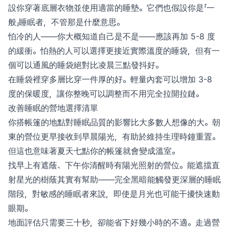
設你穿著底層衣物並使用適當的睡墊。它們也假設你是「一
般」睡眠者，不管那是什麼意思。
怕冷的人——你大概知道自己是不是——應該再加 5-8 度
的緩衝。怕熱的人可以選擇更接近實際溫度的睡袋，但有一
個可以通風的睡袋絕對比凌晨三點發抖好。
在睡袋裡穿多層比穿一件厚的好。輕量內套可以增加 3-8
度的保暖度，讓你整晚可以調整而不用完全拉開拉鏈。
改善睡眠的營地選擇清單
你搭帳篷的地點對睡眠品質的影響比大多數人想像的大。朝
東的營位更早接收到早晨陽光，有助於維持生理時鐘重置。
但這也意味著夏天七點你的帳篷就會變成溫室。
找早上有遮蔭、下午你清醒時有陽光照射的營位。能遮擋直
射星光的樹蔭其實有幫助——完全黑暗能觸發更深層的睡眠
階段，對敏感的睡眠者來說，即使是月光也可能干擾快速動
眼期。
地面評估只需要三十秒，卻能省下好幾小時的不適。走過營