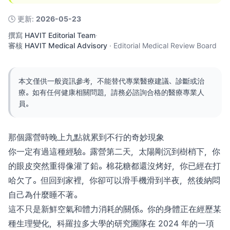
🕓
更新
:
2026-05-23
撰寫
HAVIT Editorial Team
·
審核
HAVIT Medical Advisory
·
Editorial Medical Review Board
本文僅供一般資訊參考，不能替代專業醫療建議、診斷或治
療。如有任何健康相關問題，請務必諮詢合格的醫療專業人
員。
那個露營時晚上九點就累到不行的奇妙現象
你一定有過這種經驗。露營第二天，太陽剛沉到樹梢下，你
的眼皮突然重得像灌了鉛。棉花糖都還沒烤好，你已經在打
哈欠了。但回到家裡，你卻可以滑手機滑到半夜，然後納悶
自己為什麼睡不著。
這不只是新鮮空氣和體力消耗的關係。你的身體正在經歷某
種生理變化，科羅拉多大學的研究團隊在 2024 年的一項