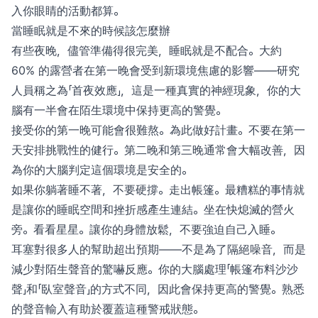
入你眼睛的活動都算。
當睡眠就是不來的時候該怎麼辦
有些夜晚，儘管準備得很完美，睡眠就是不配合。大約
60% 的露營者在第一晚會受到新環境焦慮的影響——研究
人員稱之為「首夜效應」，這是一種真實的神經現象，你的大
腦有一半會在陌生環境中保持更高的警覺。
接受你的第一晚可能會很難熬。為此做好計畫。不要在第一
天安排挑戰性的健行。第二晚和第三晚通常會大幅改善，因
為你的大腦判定這個環境是安全的。
如果你躺著睡不著，不要硬撐。走出帳篷。最糟糕的事情就
是讓你的睡眠空間和挫折感產生連結。坐在快熄滅的營火
旁。看看星星。讓你的身體放鬆，不要強迫自己入睡。
耳塞對很多人的幫助超出預期——不是為了隔絕噪音，而是
減少對陌生聲音的驚嚇反應。你的大腦處理「帳篷布料沙沙
聲」和「臥室聲音」的方式不同，因此會保持更高的警覺。熟悉
的聲音輸入有助於覆蓋這種警戒狀態。