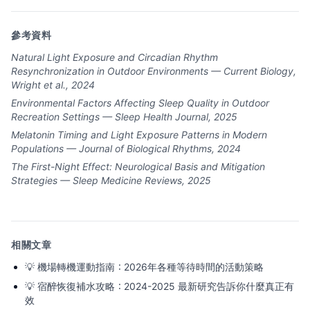
參考資料
Natural Light Exposure and Circadian Rhythm
Resynchronization in Outdoor Environments — Current Biology,
Wright et al., 2024
Environmental Factors Affecting Sleep Quality in Outdoor
Recreation Settings — Sleep Health Journal, 2025
Melatonin Timing and Light Exposure Patterns in Modern
Populations — Journal of Biological Rhythms, 2024
The First-Night Effect: Neurological Basis and Mitigation
Strategies — Sleep Medicine Reviews, 2025
相關文章
💡
機場轉機運動指南：2026年各種等待時間的活動策略
💡
宿醉恢復補水攻略：2024-2025 最新研究告訴你什麼真正有
效