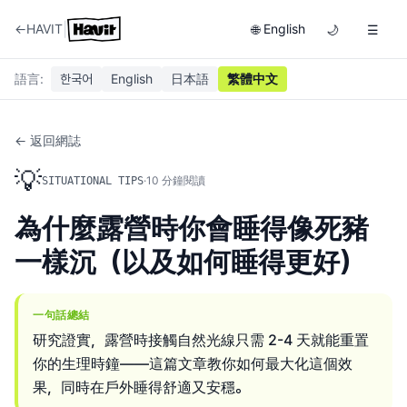
|
←
HAVIT
English
🌐
🌙
☰
語言
:
한국어
English
日本語
繁體中文
← 返回網誌
💡
·
10
分鐘閱讀
SITUATIONAL TIPS
為什麼露營時你會睡得像死豬
一樣沉（以及如何睡得更好）
一句話總結
研究證實，露營時接觸自然光線只需 2-4 天就能重置
你的生理時鐘——這篇文章教你如何最大化這個效
果，同時在戶外睡得舒適又安穩。