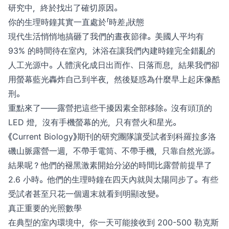
研究中，終於找出了確切原因。
你的生理時鐘其實一直處於「時差」狀態
現代生活悄悄地搞砸了我們的晝夜節律。美國人平均有
93% 的時間待在室內，沐浴在讓我們內建時鐘完全錯亂的
人工光源中。人體演化成日出而作、日落而息，結果我們卻
用螢幕藍光轟炸自己到半夜，然後疑惑為什麼早上起床像酷
刑。
重點來了——露營把這些干擾因素全部移除。沒有頭頂的
LED 燈，沒有手機螢幕的光，只有營火和星光。
《Current Biology》期刊的研究團隊讓受試者到科羅拉多洛
磯山脈露營一週，不帶手電筒、不帶手機，只靠自然光源。
結果呢？他們的褪黑激素開始分泌的時間比露營前提早了
2.6 小時。他們的生理時鐘在四天內就與太陽同步了。有些
受試者甚至只花一個週末就看到明顯改變。
真正重要的光照數學
在典型的室內環境中，你一天可能接收到 200-500 勒克斯