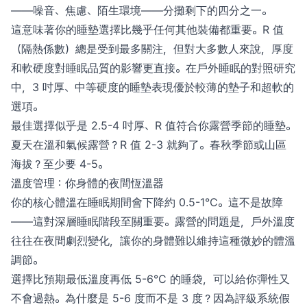
——噪音、焦慮、陌生環境——分攤剩下的四分之一。
這意味著你的睡墊選擇比幾乎任何其他裝備都重要。R 值
（隔熱係數）總是受到最多關注，但對大多數人來說，厚度
和軟硬度對睡眠品質的影響更直接。在戶外睡眠的對照研究
中，3 吋厚、中等硬度的睡墊表現優於較薄的墊子和超軟的
選項。
最佳選擇似乎是 2.5-4 吋厚、R 值符合你露營季節的睡墊。
夏天在溫和氣候露營？R 值 2-3 就夠了。春秋季節或山區
海拔？至少要 4-5。
溫度管理：你身體的夜間恆溫器
你的核心體溫在睡眠期間會下降約 0.5-1°C。這不是故障
——這對深層睡眠階段至關重要。露營的問題是，戶外溫度
往往在夜間劇烈變化，讓你的身體難以維持這種微妙的體溫
調節。
選擇比預期最低溫度再低 5-6°C 的睡袋，可以給你彈性又
不會過熱。為什麼是 5-6 度而不是 3 度？因為評級系統假