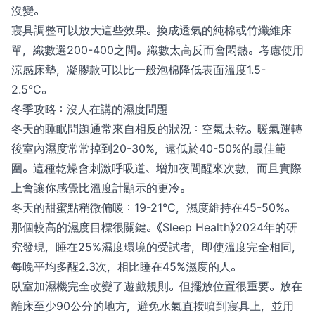
沒變。
寢具調整可以放大這些效果。換成透氣的純棉或竹纖維床
單，織數選200-400之間。織數太高反而會悶熱。考慮使用
涼感床墊，凝膠款可以比一般泡棉降低表面溫度1.5-
2.5°C。
冬季攻略：沒人在講的濕度問題
冬天的睡眠問題通常來自相反的狀況：空氣太乾。暖氣運轉
後室內濕度常常掉到20-30%，遠低於40-50%的最佳範
圍。這種乾燥會刺激呼吸道、增加夜間醒來次數，而且實際
上會讓你感覺比溫度計顯示的更冷。
冬天的甜蜜點稍微偏暖：19-21°C，濕度維持在45-50%。
那個較高的濕度目標很關鍵。《Sleep Health》2024年的研
究發現，睡在25%濕度環境的受試者，即使溫度完全相同，
每晚平均多醒2.3次，相比睡在45%濕度的人。
臥室加濕機完全改變了遊戲規則。但擺放位置很重要。放在
離床至少90公分的地方，避免水氣直接噴到寢具上，並用