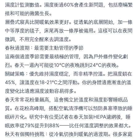
濕度計監測數值。濕度衝過60%會產生新問題，包括塵蟎繁
殖和可能的黴菌生長。
層疊式寢具比開暖氣效果更好。從透氣的底層開始，加一條
中等厚度的毯子，床尾再放一條厚被備用。這樣可以在夜間
微調，不用完全醒來去調溫度。
春秋過渡期：最需要主動管理的季節
這兩個過渡季節需要最積極的管理，因為戶外條件變化劇
烈。春天一週內可能從10°C的夜晚跳到24°C的夜晚。
關鍵策略：優先維持濕度穩定，而非精準控溫。把濕度鎖在
45%，讓溫度在18-21°C之間浮動。你的身體適應漸進的溫
度變化比適應濕度波動容易得多。
春天常常花粉量飆高，這會獨立於溫度和濕度影響睡眠品
質。在花粉高峰期，搭配空氣清淨機可以預防鼻塞導致的睡
眠碎片化。研究中有位受試者在春天加裝HEPA濾網後，睡
眠效率從79%提升到88%——比任何溫度調整的效果都大。
秋天有個獨特挑戰：從冷氣切換到暖氣的過渡期。很多家庭