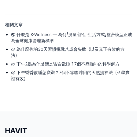
相關文章
🌏
什麼是 K-Wellness — 為何「測量·評估·生活方式」整合模型正成
為全球健康管理新標準
🌿
為什麼你的30天習慣挑戰八成會失敗（以及真正有效的方
法）
🌿
下午2點為什麼總是昏昏欲睡？7個不靠咖啡的科學解方
🌿
下午昏昏欲睡怎麼辦？7個不靠咖啡因的天然提神法（科學實
證有效）
HAVIT