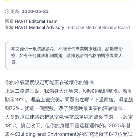
🕓
更新
:
2026-05-23
撰寫
HAVIT Editorial Team
·
審核
HAVIT Medical Advisory
·
Editorial Medical Review Board
本文僅供一般資訊參考，不能替代專業醫療建議、診斷或治
療。如有任何健康相關問題，請務必諮詢合格的醫療專業人
員。
你的冷氣溫度設定可能正在破壞你的睡眠
上週二凌晨三點，我滿身大汗醒來，明明冷氣開整晚。溫度
顯示19°C，理論上很完美。問題出在哪？下過雨後，濕度飆
到72%。就這一個變數，毀了我整晚最重要的深層睡眠。
大多數睡眠建議都把臥室氣候當成單純的溫度問題——設定
18°C，搞定收工。但你的身體不是這樣運作的。2025年發
表在《Building and Environment》的研究追蹤了847位受試