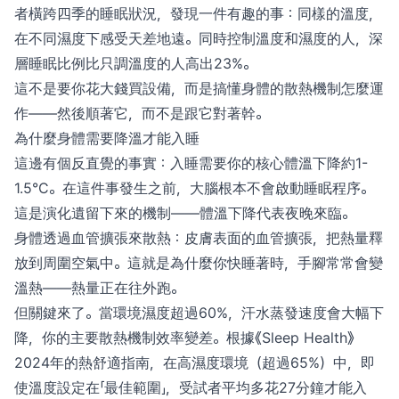
者橫跨四季的睡眠狀況，發現一件有趣的事：同樣的溫度，
在不同濕度下感受天差地遠。同時控制溫度和濕度的人，深
層睡眠比例比只調溫度的人高出23%。
這不是要你花大錢買設備，而是搞懂身體的散熱機制怎麼運
作——然後順著它，而不是跟它對著幹。
為什麼身體需要降溫才能入睡
這邊有個反直覺的事實：入睡需要你的核心體溫下降約1-
1.5°C。在這件事發生之前，大腦根本不會啟動睡眠程序。
這是演化遺留下來的機制——體溫下降代表夜晚來臨。
身體透過血管擴張來散熱：皮膚表面的血管擴張，把熱量釋
放到周圍空氣中。這就是為什麼你快睡著時，手腳常常會變
溫熱——熱量正在往外跑。
但關鍵來了。當環境濕度超過60%，汗水蒸發速度會大幅下
降，你的主要散熱機制效率變差。根據《Sleep Health》
2024年的熱舒適指南，在高濕度環境（超過65%）中，即
使溫度設定在「最佳範圍」，受試者平均多花27分鐘才能入