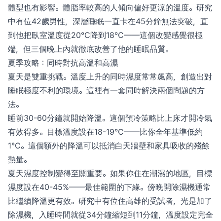
體型也有影響。體脂率較高的人傾向偏好更涼的溫度。研究
中有位42歲男性，深層睡眠一直卡在45分鐘無法突破，直
到他把臥室溫度從20°C降到18°C——這個改變感覺很極
端，但三個晚上內就徹底改善了他的睡眠品質。
夏季攻略：同時對抗高溫和高濕
夏天是雙重挑戰。溫度上升的同時濕度常常飆高，創造出對
睡眠極度不利的環境。這裡有一套同時解決兩個問題的方
法。
睡前30-60分鐘就開始降溫。這個預冷策略比上床才開冷氣
有效得多。目標溫度設在18-19°C——比你全年基準低約
1°C。這個額外的降溫可以抵消白天牆壁和家具吸收的殘餘
熱量。
夏天濕度控制變得至關重要。如果你住在潮濕的地區，目標
濕度設在40-45%——最佳範圍的下緣。傍晚開除濕機通常
比繼續降溫更有效。研究中有位住高雄的受試者，光是加了
除濕機，入睡時間就從34分鐘縮短到11分鐘，溫度設定完全