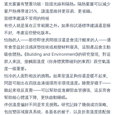
遮光窗簾有雙重功能：阻擋光線和隔熱。隔熱窗簾可以減少
窗戶熱傳導達25%，讓溫度維持更容易、更省錢。
當標準建議不管用的時候
有些人就是落在正常範圍之外。如果你試過標準建議還是睡
不好，考慮這些變化版本。
怕熱的人——那些即使房間很涼還是會流汗醒來的人——通
常會受益於涼感床墊技術或相變材料寢具，這類產品會主動
吸收體熱。《Building and Environment》的研究發現，對這
群人來說，接觸面溫度（你身體實際碰到的東西）跟空氣溫
度一樣重要。
怕冷的人面對相反的挑戰。如果室溫足夠你還是暖不起來，
問題可能出在四肢血液循環而非環境溫度。睡覺穿襪子——
聽起來很反直覺——可以幫助促進腳部血管擴張，這反而會
幫助核心體溫下降，更快啟動睡眠。
伴侶溫度偏好不同是常見挑戰。研究記錄了幾個成功策略，
包括雙區域寢具系統、各蓋各的被子、以及折衷溫度搭配個