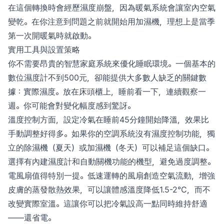
在這個轉換時會經歷濕度崩盤，因為暖氣系統會讓室內空氣
變乾。在你注意到問題之前就開始用加濕機，理想上是當季
第一次開暖氣時就啟動。
實用工具與設置策略
你不需要昂貴的智慧家庭系統來優化睡眠環境。一個基本的
數位濕度計不到500元，卻能提供大多數人缺乏的關鍵數
據：實際濕度。放在床頭櫃上，睡前看一下，連續觀察一
週。你可能會對變化幅度感到驚訝。
溫度控制方面，設定冷氣在睡前45分鐘開始降溫，效果比
手動調整好得多。如果你的空調系統沒有濕度控制功能，獨
立的除濕機（夏天）或加濕機（冬天）可以補足這個缺口。
選擇有內建濕度計和自動關機功能的機型，避免過度調整。
電風扇值得特別一提。低速運轉的風扇創造空氣流動，增強
皮膚的蒸發散熱效果，可以讓體感溫度降低1.5-2°C，而不
改變實際室溫。這讓你可以把冷氣設高一點同時維持舒適
——還省電。