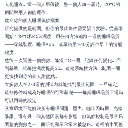
人化睡衣。當一個人用薄被、另一個人加一層時，20°C的
房間對兩人都能運作。
建立你的個人睡眠氣候檔案
研究提供的是範圍，但你的最佳條件需要親自實驗。從基準
開始：19°C和45%濕度。用任何方法追蹤一週的睡眠品質
——穿戴裝置、睡眠App、或單純用1-10分評估早上的清醒
程度。
然後一次調整一個變數。降溫1°C一週，記錄任何變化。回
到基準，試著把濕度提高5%。這種系統性方法比亂調一通
更快找到你的個人甜蜜點。
大多數人在2-3週的測試內就能找到最佳範圍。一旦確定，
這些條件就成為好睡眠的可靠基礎——每當睡眠品質下滑時
可以回歸的設定。
臥室環境不能解決所有睡眠問題。壓力、咖啡因時機、光線
暴露，還有幾十個其他因素都有影響。但氣候控制是最容易
調整的變數之一，而研究顯示它常常被忽略。這裡的小調整