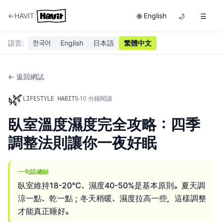
|
←
HAVIT
English
🌐
🌙
☰
語言
:
한국어
English
日本語
繁體中文
← 返回網誌
🌿
·
10
分鐘閱讀
LIFESTYLE HABITS
臥室溫度濕度完全攻略：四季
調整法則讓你一夜好眠
一句話總結
臥室維持18-20°C、濕度40-50%是基本原則。夏天調
涼一點、乾一點；冬天稍暖、濕度拉高一些，這樣調整
才能真正睡好。