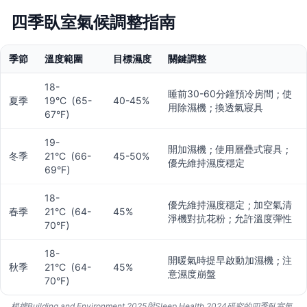
四季臥室氣候調整指南
季節
溫度範圍
目標濕度
關鍵調整
18-
睡前30-60分鐘預冷房間；使
夏季
19°C（65-
40-45%
用除濕機；換透氣寢具
67°F）
19-
開加濕機；使用層疊式寢具；
冬季
21°C（66-
45-50%
優先維持濕度穩定
69°F）
18-
優先維持濕度穩定；加空氣清
春季
21°C（64-
45%
淨機對抗花粉；允許溫度彈性
70°F）
18-
開暖氣時提早啟動加濕機；注
秋季
21°C（64-
45%
意濕度崩盤
70°F）
根據Building and Environment 2025與Sleep Health 2024研究的四季臥室氣