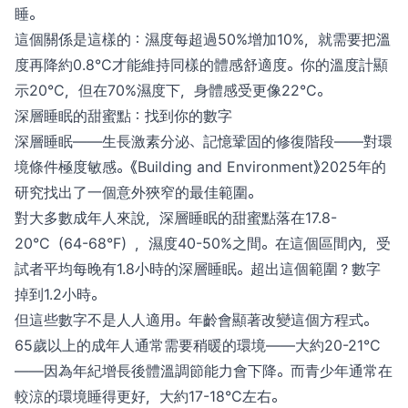
睡。
這個關係是這樣的：濕度每超過50%增加10%，就需要把溫
度再降約0.8°C才能維持同樣的體感舒適度。你的溫度計顯
示20°C，但在70%濕度下，身體感受更像22°C。
深層睡眠的甜蜜點：找到你的數字
深層睡眠——生長激素分泌、記憶鞏固的修復階段——對環
境條件極度敏感。《Building and Environment》2025年的
研究找出了一個意外狹窄的最佳範圍。
對大多數成年人來說，深層睡眠的甜蜜點落在17.8-
20°C（64-68°F），濕度40-50%之間。在這個區間內，受
試者平均每晚有1.8小時的深層睡眠。超出這個範圍？數字
掉到1.2小時。
但這些數字不是人人適用。年齡會顯著改變這個方程式。
65歲以上的成年人通常需要稍暖的環境——大約20-21°C
——因為年紀增長後體溫調節能力會下降。而青少年通常在
較涼的環境睡得更好，大約17-18°C左右。