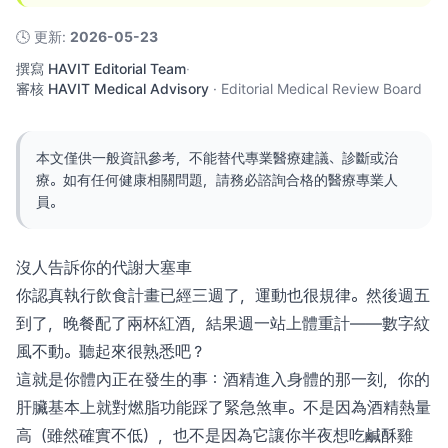
🕓
更新
:
2026-05-23
撰寫
HAVIT Editorial Team
·
審核
HAVIT Medical Advisory
·
Editorial Medical Review Board
本文僅供一般資訊參考，不能替代專業醫療建議、診斷或治
療。如有任何健康相關問題，請務必諮詢合格的醫療專業人
員。
沒人告訴你的代謝大塞車
你認真執行飲食計畫已經三週了，運動也很規律。然後週五
到了，晚餐配了兩杯紅酒，結果週一站上體重計——數字紋
風不動。聽起來很熟悉吧？
這就是你體內正在發生的事：酒精進入身體的那一刻，你的
肝臟基本上就對燃脂功能踩了緊急煞車。不是因為酒精熱量
高（雖然確實不低），也不是因為它讓你半夜想吃鹹酥雞