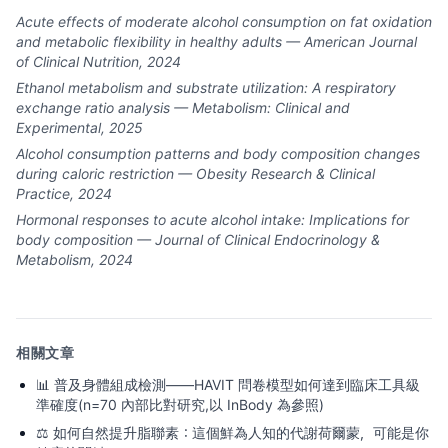
Acute effects of moderate alcohol consumption on fat oxidation
and metabolic flexibility in healthy adults — American Journal
of Clinical Nutrition, 2024
Ethanol metabolism and substrate utilization: A respiratory
exchange ratio analysis — Metabolism: Clinical and
Experimental, 2025
Alcohol consumption patterns and body composition changes
during caloric restriction — Obesity Research & Clinical
Practice, 2024
Hormonal responses to acute alcohol intake: Implications for
body composition — Journal of Clinical Endocrinology &
Metabolism, 2024
相關文章
📊
普及身體組成檢測——HAVIT 問卷模型如何達到臨床工具級
準確度(n=70 內部比對研究,以 InBody 為參照)
⚖️
如何自然提升脂聯素：這個鮮為人知的代謝荷爾蒙，可能是你