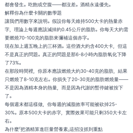
都會發生。吃飽或空腹——都沒差。酒精永遠優先。
解釋你為什麼卡關的數學題
讓我們用數字來說明。假設你每天維持500大卡的熱量赤
字，理論上每週應該減掉約0.45公斤的脂肪。你每天大約需
要燃燒70-100克的脂肪來彌補這個赤字。
現在加上週五晚上的三杯酒。這些酒大約含400大卡，但這
不是真正的問題。真正的問題是那6-8小時內脂肪氧化下降
了73%。
在那段時間裡，你原本應該燃燒大約30-40克的脂肪，結果
只燃燒了8-10克左右。你損失了20-30克的脂肪燃燒量——
不是因為酒精本身的熱量，而是因為代謝的暫停鍵被按下
了。
每個週末都這樣做，你每週的減脂效率可能被砍掉25-
30%。原本500大卡的赤字，實際效果可能只剩350大卡左
右。
為什麼「把酒精算進巨量營養素」這招沒抓到重點