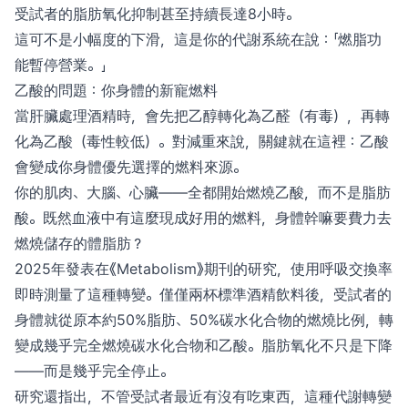
受試者的脂肪氧化抑制甚至持續長達8小時。
這可不是小幅度的下滑，這是你的代謝系統在說：「燃脂功
能暫停營業。」
乙酸的問題：你身體的新寵燃料
當肝臟處理酒精時，會先把乙醇轉化為乙醛（有毒），再轉
化為乙酸（毒性較低）。對減重來說，關鍵就在這裡：乙酸
會變成你身體優先選擇的燃料來源。
你的肌肉、大腦、心臟——全都開始燃燒乙酸，而不是脂肪
酸。既然血液中有這麼現成好用的燃料，身體幹嘛要費力去
燃燒儲存的體脂肪？
2025年發表在《Metabolism》期刊的研究，使用呼吸交換率
即時測量了這種轉變。僅僅兩杯標準酒精飲料後，受試者的
身體就從原本約50%脂肪、50%碳水化合物的燃燒比例，轉
變成幾乎完全燃燒碳水化合物和乙酸。脂肪氧化不只是下降
——而是幾乎完全停止。
研究還指出，不管受試者最近有沒有吃東西，這種代謝轉變