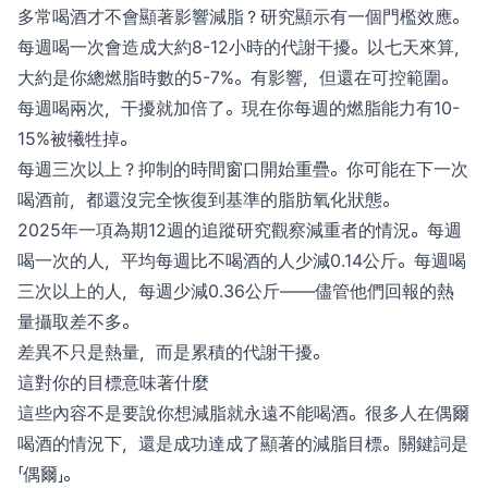
多常喝酒才不會顯著影響減脂？研究顯示有一個門檻效應。
每週喝一次會造成大約8-12小時的代謝干擾。以七天來算，
大約是你總燃脂時數的5-7%。有影響，但還在可控範圍。
每週喝兩次，干擾就加倍了。現在你每週的燃脂能力有10-
15%被犧牲掉。
每週三次以上？抑制的時間窗口開始重疊。你可能在下一次
喝酒前，都還沒完全恢復到基準的脂肪氧化狀態。
2025年一項為期12週的追蹤研究觀察減重者的情況。每週
喝一次的人，平均每週比不喝酒的人少減0.14公斤。每週喝
三次以上的人，每週少減0.36公斤——儘管他們回報的熱
量攝取差不多。
差異不只是熱量，而是累積的代謝干擾。
這對你的目標意味著什麼
這些內容不是要說你想減脂就永遠不能喝酒。很多人在偶爾
喝酒的情況下，還是成功達成了顯著的減脂目標。關鍵詞是
「偶爾」。