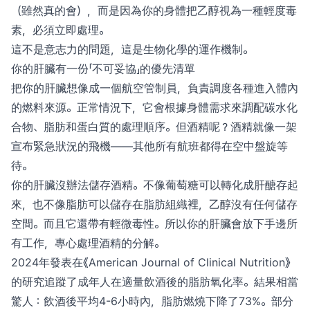
（雖然真的會），而是因為你的身體把乙醇視為一種輕度毒
素，必須立即處理。
這不是意志力的問題，這是生物化學的運作機制。
你的肝臟有一份「不可妥協」的優先清單
把你的肝臟想像成一個航空管制員，負責調度各種進入體內
的燃料來源。正常情況下，它會根據身體需求來調配碳水化
合物、脂肪和蛋白質的處理順序。但酒精呢？酒精就像一架
宣布緊急狀況的飛機——其他所有航班都得在空中盤旋等
待。
你的肝臟沒辦法儲存酒精。不像葡萄糖可以轉化成肝醣存起
來，也不像脂肪可以儲存在脂肪組織裡，乙醇沒有任何儲存
空間。而且它還帶有輕微毒性。所以你的肝臟會放下手邊所
有工作，專心處理酒精的分解。
2024年發表在《American Journal of Clinical Nutrition》
的研究追蹤了成年人在適量飲酒後的脂肪氧化率。結果相當
驚人：飲酒後平均4-6小時內，脂肪燃燒下降了73%。部分