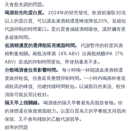
天食慾失調的問題。
喝酒前先吃蛋白質。
2024年的研究發現，飲酒前攝取30克
以上的蛋白質，可以讓血液酒精濃度峰值降低20%，並縮短
代謝抑制的時間窗口。蛋白質會減緩酒精吸收，讓肝臟有更
多緩衝時間。
低酒精濃度的選擇能延長燃脂時間。
代謝暫停的程度與酒
精劑量相關。兩瓶淡啤酒（4% ABV）比兩瓶精釀IPA（7%
ABV）造成的抑制時間更短，即使熱量差不多。
分散喝酒會拉長影響時間。
每小時喝一杯能讓血液酒精濃
度維持較低，但會延長整體抑制時間。一小時內喝兩杯會造
成較高的峰值，但總持續時間較短。以減脂目的來說，較快
清除可能反而比較好。
隔天早上很關鍵。
喝酒後的隔天早餐避免高脂肪食物。你
的身體還在恢復燃脂能力。以蛋白質為主的早餐能支持肌肉
保留，又不會和殘留的乙酸代謝競爭。
頻率的問題