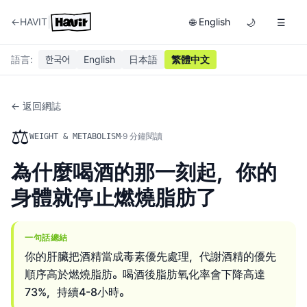
|
←
HAVIT
English
🌐
🌙
☰
語言
:
한국어
English
日本語
繁體中文
← 返回網誌
⚖️
·
9
分鐘閱讀
WEIGHT & METABOLISM
為什麼喝酒的那一刻起，你的
身體就停止燃燒脂肪了
一句話總結
你的肝臟把酒精當成毒素優先處理，代謝酒精的優先
順序高於燃燒脂肪。喝酒後脂肪氧化率會下降高達
73%，持續4-8小時。