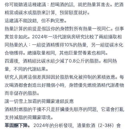
你可能聽過這種建議：想喝酒的話，就把熱量算進去。把酒
精當成碳水或脂肪來計算，預留額度就好。
這建議不能說錯，但不夠完整。
熱量計算的前提是假設你的身體對所有熱量一視同仁。但事
實並非如此。2024年一項代謝病房研究比較了兩組攝取相
同熱量的人：一組從酒精獲得10%的熱量，另一組從碳水化
合物獲得。總攝取量相同，其他巨量營養素也相同。
四週後，酒精組比碳水組少減了0.8公斤的脂肪。相同熱
量，不同的代謝結果。
研究人員將這個差異歸因於脂肪氧化被抑制的累積效應。每
次喝酒都會創造出好幾個小時，身體優先燃燒酒精代謝產物
而非儲存的脂肪。
讓一切雪上加霜的荷爾蒙連鎖反應
酒精對燃脂的干擾不只是肝臟優先順序的問題，它還會打亂
支持減脂的荷爾蒙環境。
睪固酮下降。
2024年的分析發現，適量飲酒（2-3杯）會