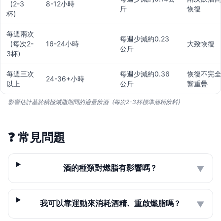
（2-3
8-12小時
斤
恢復
杯）
每週兩次
每週少減約0.23
（每次2-
16-24小時
大致恢復
公斤
3杯）
每週三次
每週少減約0.36
恢復不完
24-36+小時
以上
公斤
響重疊
影響估計基於積極減脂期間的適量飲酒（每次2-3杯標準酒精飲料）
❓
常見問題
酒的種類對燃脂有影響嗎？
▼
我可以靠運動來消耗酒精、重啟燃脂嗎？
▼