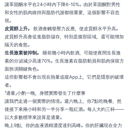
讓睪固酮水平在24小時內下降6-10%。由於睪固酮對男性
和女性的肌肉維持與脂肪代謝都很重要，這個影響不容忽
視。
皮質醇上升。
飲酒會觸發壓力反應，使皮質醇水平升高。
皮質醇升高會促進脂肪儲存，特別是腹部區域，還可能增加
隔天的食慾。
生長激素被抑制。
睡前幾小時內飲酒，可能使夜間生長激
素的分泌減少高達70%。生長激素在脂肪動員和肌肉保留方
面扮演關鍵角色。
這些影響都不會出現在熱量追蹤App上，它們是隱形的破壞
者。
「適量」小酌一晚，身體實際發生了什麼事
讓我們走過一個實際的情境。週六晚上，你7點吃晚餐，然
後接下來兩小時和另一半分享一瓶紅酒。每人大約三杯——
以大多數標準來說算是適量。
晚上9點，你的血液酒精濃度達到高峰。你的肝臟現在全力