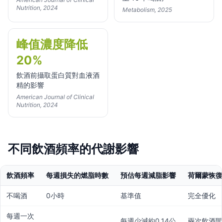
Nutrition, 2024
Metabolism, 2025
峰值濃度降低
20%
飲酒前攝取蛋白質對血液酒
精的影響
American Journal of Clinical
Nutrition, 2024
不同飲酒頻率的代謝影響
飲酒頻率
每週損失的燃脂時數
預估每週減脂影響
荷爾蒙恢
不喝酒
0小時
基準值
完全優化
每週一次
每週少減約0.14公
兩次飲酒