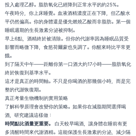
投入處理乙醇。脂肪氧化已經降到正常水平的約25%。
午夜時分，你上床睡覺。血液酒精濃度正在下降，但乙酸水
平仍然偏高。你的身體還是優先燃燒乙酸而非脂肪。第一個
睡眠週期的生長激素分泌被抑制。
早上6點，酒精終於被清除。但你的代謝率因為睡眠品質受
影響而略微下降，食慾荷爾蒙也失調了。你醒來時比平常更
餓。
到了隔天中午——距離你第一口酒大約17小時——脂肪氧化
終於恢復到基準水平。
這才是真正的時間軸。不只是你喝酒的那幾個小時，而是完
整的代謝恢復期。
真正考量生物機制的實用策略
了解科學原理會改變你的策略。如果你在減脂期間選擇喝
酒，研究建議這樣做：
時間點比酒量更重要。
白天較早喝酒，讓身體在睡前有更
多清醒時間來代謝酒精。這能保護生長激素的分泌，減少隔