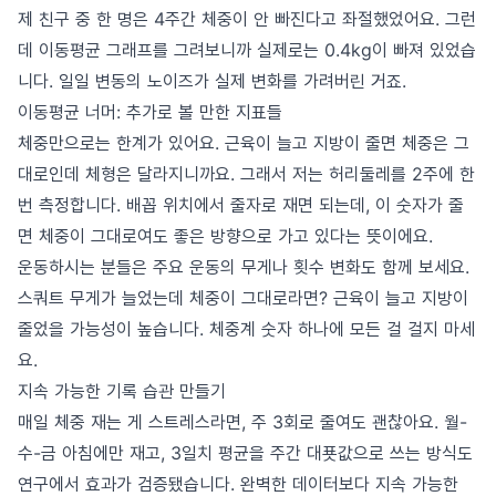
제 친구 중 한 명은 4주간 체중이 안 빠진다고 좌절했었어요. 그런
데 이동평균 그래프를 그려보니까 실제로는 0.4kg이 빠져 있었습
니다. 일일 변동의 노이즈가 실제 변화를 가려버린 거죠.
이동평균 너머: 추가로 볼 만한 지표들
체중만으로는 한계가 있어요. 근육이 늘고 지방이 줄면 체중은 그
대로인데 체형은 달라지니까요. 그래서 저는 허리둘레를 2주에 한
번 측정합니다. 배꼽 위치에서 줄자로 재면 되는데, 이 숫자가 줄
면 체중이 그대로여도 좋은 방향으로 가고 있다는 뜻이에요.
운동하시는 분들은 주요 운동의 무게나 횟수 변화도 함께 보세요.
스쿼트 무게가 늘었는데 체중이 그대로라면? 근육이 늘고 지방이
줄었을 가능성이 높습니다. 체중계 숫자 하나에 모든 걸 걸지 마세
요.
지속 가능한 기록 습관 만들기
매일 체중 재는 게 스트레스라면, 주 3회로 줄여도 괜찮아요. 월-
수-금 아침에만 재고, 3일치 평균을 주간 대푯값으로 쓰는 방식도
연구에서 효과가 검증됐습니다. 완벽한 데이터보다 지속 가능한