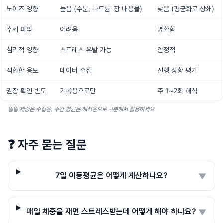
노이즈 영향
높음 (수분, 나트륨, 장 내용물)
낮음 (평균화로 상쇄)
추세 파악
어려움
명확함
심리적 영향
스트레스 유발 가능
안정적
적합한 용도
데이터 수집
진행 상황 평가
권장 확인 빈도
기록용으로만
주 1~2회 해석
일일 체중은 수집용, 주간 평균은 해석용으로 구분해서 활용하세요
❓
자주 묻는 질문
7일 이동평균은 어떻게 계산하나요?
▼
매일 체중을 재면 스트레스받는데 어떻게 해야 하나요?
▼