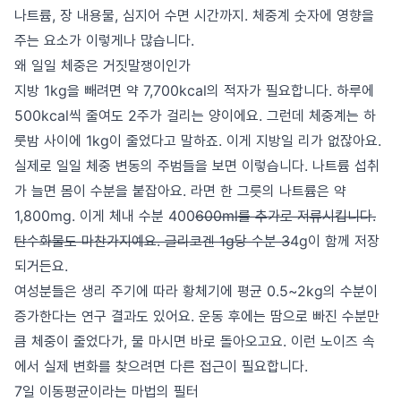
나트륨, 장 내용물, 심지어 수면 시간까지. 체중계 숫자에 영향을
주는 요소가 이렇게나 많습니다.
왜 일일 체중은 거짓말쟁이인가
지방 1kg을 빼려면 약 7,700kcal의 적자가 필요합니다. 하루에
500kcal씩 줄여도 2주가 걸리는 양이에요. 그런데 체중계는 하
룻밤 사이에 1kg이 줄었다고 말하죠. 이게 지방일 리가 없잖아요.
실제로 일일 체중 변동의 주범들을 보면 이렇습니다. 나트륨 섭취
가 늘면 몸이 수분을 붙잡아요. 라면 한 그릇의 나트륨은 약
1,800mg. 이게 체내 수분 400
600ml를 추가로 저류시킵니다.
탄수화물도 마찬가지예요. 글리코겐 1g당 수분 3
4g이 함께 저장
되거든요.
여성분들은 생리 주기에 따라 황체기에 평균 0.5~2kg의 수분이
증가한다는 연구 결과도 있어요. 운동 후에는 땀으로 빠진 수분만
큼 체중이 줄었다가, 물 마시면 바로 돌아오고요. 이런 노이즈 속
에서 실제 변화를 찾으려면 다른 접근이 필요합니다.
7일 이동평균이라는 마법의 필터