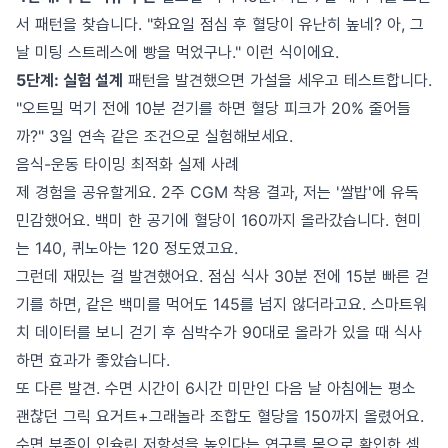
서 패턴을 찾습니다. "화요일 점심 후 혈당이 유난히 높네? 아, 그
날 미팅 스트레스에 빵을 먹었구나." 이런 식이에요.
5단계: 실험 설계
패턴을 발견했으면 가설을 세우고 테스트합니다.
"오트밀 먹기 전에 10분 걷기를 하면 혈당 피크가 20% 줄어들
까?" 3일 연속 같은 조건으로 실험해보세요.
음식-운동 타이밍 최적화 실제 사례
제 경험을 공유할게요. 2주 CGM 착용 결과, 저는 '쌀밥'에 유독
민감했어요. 백미 한 공기에 혈당이 160까지 올라갔습니다. 현미
는 140, 퀴노아는 120 정도였고요.
그런데 재밌는 걸 발견했어요. 점심 식사 30분 전에 15분 빠른 걷
기를 하면, 같은 백미를 먹어도 145를 넘지 않더라고요. 스마트워
치 데이터를 보니 걷기 후 심박수가 90대로 올라가 있을 때 식사
하면 효과가 좋았습니다.
또 다른 발견. 수면 시간이 6시간 미만인 다음 날 아침에는 평소
괜찮던 그릭 요거트+그래놀라 조합도 혈당을 150까지 올렸어요.
수면 부족이 인슐린 저항성을 높인다는 연구를 몸으로 확인한 셈