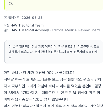
다.
🕓
업데이트
:
2026-05-23
작성
HAVIT Editorial Team
·
검토
HAVIT Medical Advisory
·
Editorial Medical Review Board
이 글은 일반적인 정보 제공 목적이며, 전문 의료인의 진료·진단·치료를
대체하지 않습니다. 건강 관련 결정은 반드시 의료 전문가와 상의하세
요.
아침 바나나 한 개가 혈당을 90이나 올린다고?
지난달 친구가 보여준 그래프를 보고 깜짝 놀랐어요. 평소 건강하
다고 자부하던 그녀가 아침에 바나나 하나를 먹었을 뿐인데, 혈당
이 85에서 175까지 치솟더라고요. 반면 같은 날 점심에 먹은 현
미밥과 닭가슴살은 120을 넘지 않았습니다.
이게 가능한 이유요? 팔뚝에 붙인 작은 센서 덕분이에요. 연속혈당