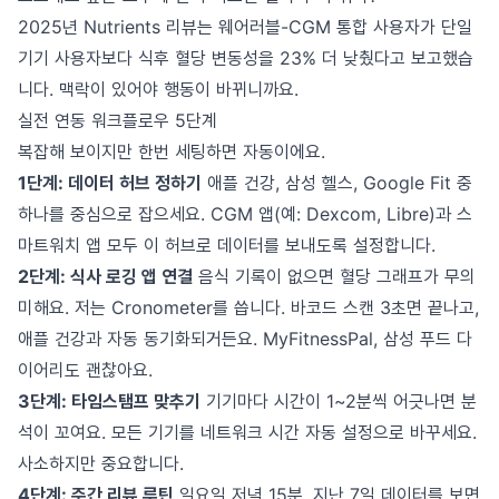
2025년 Nutrients 리뷰는 웨어러블-CGM 통합 사용자가 단일
기기 사용자보다 식후 혈당 변동성을 23% 더 낮췄다고 보고했습
니다. 맥락이 있어야 행동이 바뀌니까요.
실전 연동 워크플로우 5단계
복잡해 보이지만 한번 세팅하면 자동이에요.
1단계: 데이터 허브 정하기
애플 건강, 삼성 헬스, Google Fit 중
하나를 중심으로 잡으세요. CGM 앱(예: Dexcom, Libre)과 스
마트워치 앱 모두 이 허브로 데이터를 보내도록 설정합니다.
2단계: 식사 로깅 앱 연결
음식 기록이 없으면 혈당 그래프가 무의
미해요. 저는 Cronometer를 씁니다. 바코드 스캔 3초면 끝나고,
애플 건강과 자동 동기화되거든요. MyFitnessPal, 삼성 푸드 다
이어리도 괜찮아요.
3단계: 타임스탬프 맞추기
기기마다 시간이 1~2분씩 어긋나면 분
석이 꼬여요. 모든 기기를 네트워크 시간 자동 설정으로 바꾸세요.
사소하지만 중요합니다.
4단계: 주간 리뷰 루틴
일요일 저녁 15분. 지난 7일 데이터를 보면