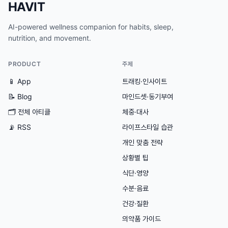
HAVIT
AI-powered wellness companion for habits, sleep,
nutrition, and movement.
PRODUCT
주제
📱 App
트래킹·인사이트
📝 Blog
마인드셋·동기부여
🗂
전체 아티클
체중·대사
📡 RSS
라이프스타일 습관
개인 맞춤 전략
상황별 팁
식단·영양
수분·음료
건강·질환
의약품 가이드