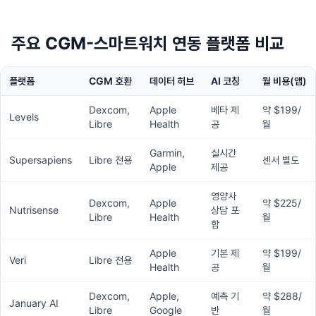
주요 CGM-스마트워치 연동 플랫폼 비교
플랫폼
CGM 호환
데이터 허브
AI 코칭
월 비용(앱)
Dexcom,
Apple
베타 제
약 $199/
Levels
Libre
Health
공
월
Garmin,
실시간
Supersapiens
Libre 전용
센서 별도
Apple
제공
영양사
Dexcom,
Apple
약 $225/
Nutrisense
상담 포
Libre
Health
월
함
Apple
기본 제
약 $199/
Veri
Libre 전용
Health
공
월
Dexcom,
Apple,
예측 기
약 $288/
January AI
Libre
Google
반
월