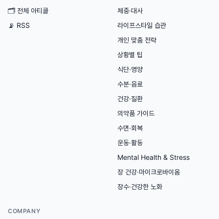
🗂
전체 아티클
체중·대사
📡 RSS
라이프스타일 습관
개인 맞춤 전략
상황별 팁
식단·영양
수분·음료
건강·질환
의약품 가이드
수면·회복
운동·활동
Mental Health & Stress
장 건강·마이크로바이옴
장수·건강한 노화
COMPANY