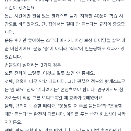
시간이 됐거든요.
통근 시간에만 관심 있는 팟캐스트 듣기. 지하철 40분이 학습 시
간으로 바뀌었어요. 단, 집에서는 절대 안 듣는다는 규칙이 중요합
니다.
운동 후에만 좋아하는 스무디 마시기. 이건 보상 타이밍을 살짝 바
꾼 버전이에요. 운동 '중'이 아니라 '직후'에 번들링해도 효과가 있
었습니다.
번들링이 실패하는 3가지 경우
모든 전략이 그렇듯, 이것도 잘못 쓰면 안 통해요.
첫째, 유혹이 너무 약할 때입니다. 그냥 괜찮은 정도의 팟캐스트로
는 안 돼요. 진짜 '기다려지는' 콘텐츠여야 합니다. 연구에서도 참
가자들이 직접 고른 오디오북일 때 효과가 2배였어요.
둘째, 규칙이 느슨할 때예요. "운동할 때 주로 듣는다"와 "운동할
때만 듣는다"는 완전히 다릅니다. 예외를 두는 순간 희소성이 사라
지거든요.
셋째, 활동 궁합이 안 맞을 때입니다. 고강도 인터벌 훈련하면서