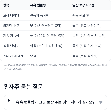
항목
유혹 번들링
일반 보상 시스템
보상 타이밍
활동과 동시에
활동 완료 후
의지력 소모
낮음 (자연스러운 끌림)
높음 (참고 버텨야 함)
지속 가능성
높음 (29% 더 오래 유지)
중간 (동기 감소 시 중단)
적용 난이도
쉬움 (조합만 정하면 됨)
중간 (보상 설계 필요)
실패 시 죄책감
낮음
높음 (보상 박탈감)
두 방식의 핵심 차이는 '보상 타이밍'에 있습니다. 번들링은 즉각적 즐거움을 제공해 의지력 의
존도를 낮춥니다.
❓
자주 묻는 질문
유혹 번들링과 그냥 보상 주는 것의 차이가 뭔가요?
▼