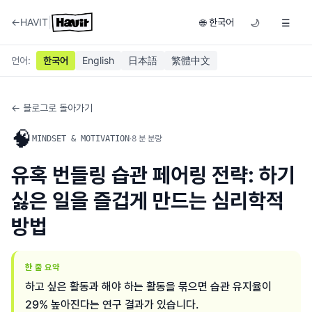
|
←
HAVIT
한국어
🌐
🌙
☰
언어
:
한국어
English
日本語
繁體中文
← 블로그로 돌아가기
🧠
·
8
분 분량
MINDSET & MOTIVATION
유혹 번들링 습관 페어링 전략: 하기
싫은 일을 즐겁게 만드는 심리학적
방법
한 줄 요약
하고 싶은 활동과 해야 하는 활동을 묶으면 습관 유지율이
29% 높아진다는 연구 결과가 있습니다.