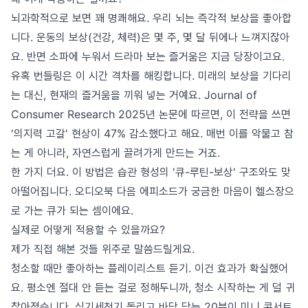
뇌과학적으로 보면 꽤 명쾌해요. 우리 뇌는 즉각적 보상을 좋아합
니다. 운동의 보상(건강, 체력)은 몇 주, 몇 달 뒤에나 느껴지잖아
요. 반면 소파에 누워서 드라마 보는 즐거움은 지금 당장이고요.
유혹 번들링은 이 시간 격차를 해킹합니다. 미래의 보상을 기다리
는 대신, 현재의 즐거움을 끼워 넣는 거예요. Journal of
Consumer Research 2025년 논문에 따르면, 이 전략을 쓰면
'의지력 고갈' 현상이 47% 감소했다고 해요. 매번 이를 악물고 참
는 게 아니라, 자연스럽게 끌려가게 만드는 거죠.
한 가지 더요. 이 방법은 습관 형성의 '큐-루틴-보상' 구조와도 맞
아떨어집니다. 오디오북 다음 에피소드가 궁금한 마음이 헬스장으
로 가는 큐가 되는 셈이에요.
실제로 어떻게 적용할 수 있을까요?
제가 직접 해본 것들 위주로 말씀드릴게요.
청소할 때만 좋아하는 플레이리스트 듣기. 이건 효과가 확실했어
요. 평소엔 절대 안 듣는 걸로 정해두니까, 청소 시작하는 게 덜 귀
찮아졌습니다. 식기세척기 돌리고 바닥 닦는 20분이 미니 콘서트