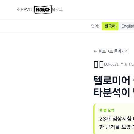
|
←
HAVIT
블로그
언어
:
한국어
Englis
← 블로그로 돌아가기
🏃‍♂️
LONGEVITY & HE
텔로미어 
타분석이 
한 줄 요약
23개 임상시험
한 근거를 보였