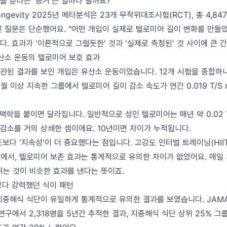
을 준다는 '증거'는 얼마나 될까요?
y Longevity 2025년 메타분석은 23개 무작위대조시험(RCT), 총 4,
진 질문은 단순했어요. "어떤 개입이 실제로 텔로미어 길이 변화를 만들었
. 효과가 '이론적으로 그럴듯한' 것과 '실제로 측정된' 것 사이에 큰 
유산소 운동의 텔로미어 보호 효과
관된 결과를 보인 개입은 유산소 운동이었습니다. 12개 시험을 종합하니,
월 이상 지속한 그룹에서 텔로미어 길이 감소 속도가 연간 0.019 T/S r
맥락을 붙이면 달라집니다. 일반적으로 성인 텔로미어는 매년 약 0.02 T/
 감소를 거의 상쇄한 셈이에요. 10년이면 차이가 누적됩니다.
보다 '지속성'이 더 중요했다는 점입니다. 고강도 인터벌 트레이닝(HII
험에서, 텔로미어 보존 효과는 통계적으로 유의한 차이가 없었어요. 매일 
뛰는 것이 비슷한 효과를 낸다는 뜻이죠.
보다 강력했던 식이 패턴
중해식 식단이 유일하게 통계적으로 유의한 결과를 보였습니다. JAMA In
년 연구에서 2,318명을 5년간 추적한 결과, 지중해식 식단 상위 25% 그