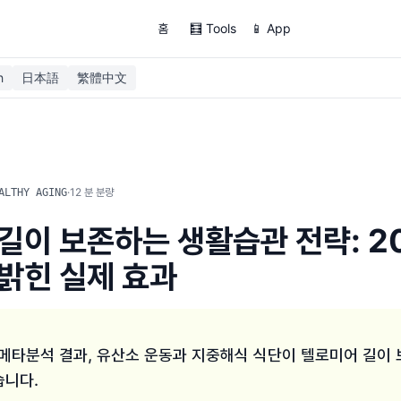
홈
🧮 Tools
📱 App
h
日本語
繁體中文
·
12
분 분량
ALTHY AGING
길이 보존하는 생활습관 전략: 2
밝힌 실제 효과
 메타분석 결과, 유산소 운동과 지중해식 식단이 텔로미어 길이 
습니다.