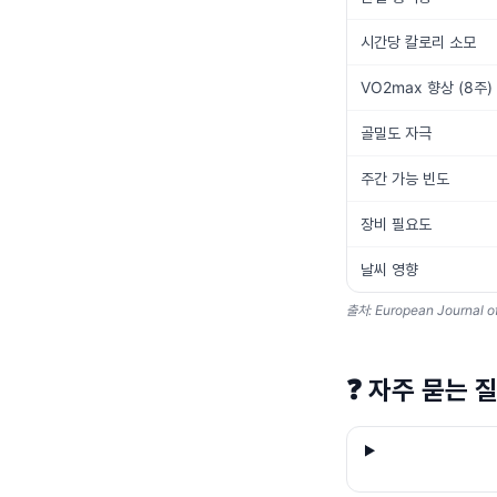
시간당 칼로리 소모
VO2max 향상 (8주)
골밀도 자극
주간 가능 빈도
장비 필요도
날씨 영향
출처: European Journal of
❓
자주 묻는 