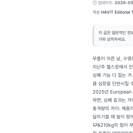
🕓
업데이트
:
2026-05
작성
HAVIT Editorial
이 글은 일반적인 정
가와 상의하세요.
무릎이 아픈 날, 수
지난주 헬스장에서 만난
심폐 기능 다 잃는 거
큼 심장을 단련시킬 
2025년 European
하면, 심폐 효과는 거
충격량의 차이: 체중의 
달리기할 때 발이 땅에
175
210kg의 힘이 