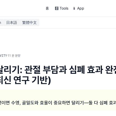
홈
🧮 Tools
📱 App
h
日本語
繁體中文
·
11
분 분량
VITY
 달리기: 관절 부담과 심폐 효과 완
최신 연구 기반)
선이면 수영, 골밀도와 효율이 중요하면 달리기—둘 다 심폐 효