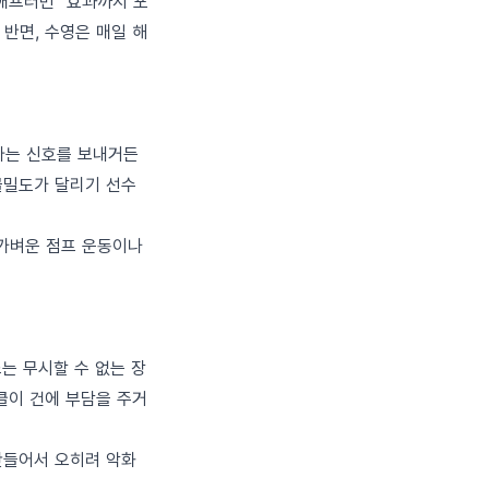
애프터번" 효과까지 포
 반면, 수영은 매일 해
라는 신호를 보내거든
 골밀도가 달리기 선수
 가벼운 점프 운동이나
는 무시할 수 없는 장
클이 건에 부담을 주거
만들어서 오히려 악화