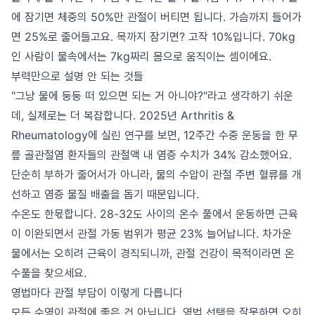
에 잠기면 체중의 50%만 관절이 버티면 됩니다. 가슴까지 들어가
면 25%로 줄어들고요. 목까지 잠기면? 고작 10%입니다. 70kg
인 사람이 물속에서는 7kg짜리 몸으로 움직이는 셈이에요.
부력만으로 설명 안 되는 것들
"그냥 물에 둥둥 떠 있으면 되는 거 아니야?"라고 생각하기 쉬운
데, 실제로는 더 복잡합니다. 2025년 Arthritis &
Rheumatology에 실린 연구를 보면, 12주간 수중 운동을 한 무
릎 골관절염 환자들의 관절액 내 염증 수치가 34% 감소했어요.
단순히 부하가 줄어서가 아니라, 물의 수압이 관절 주변 혈류를 개
선하고 염증 물질 배출을 돕기 때문입니다.
수온도 한몫합니다. 28-32도 사이의 온수 풀에서 운동하면 근육
이 이완되면서 관절 가동 범위가 평균 23% 늘어납니다. 차가운
물에서는 오히려 근육이 경직되니까, 관절 건강이 목적이라면 온
수풀을 찾으세요.
영법마다 관절 부담이 이렇게 다릅니다
모든 수영이 관절에 좋은 건 아닙니다. 영법 선택을 잘못하면 오히