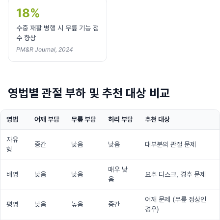
18%
수중 재활 병행 시 무릎 기능 점
수 향상
PM&R Journal, 2024
영법별 관절 부하 및 추천 대상 비교
영법
어깨 부담
무릎 부담
허리 부담
추천 대상
자유
중간
낮음
낮음
대부분의 관절 문제
형
매우 낮
배영
낮음
낮음
요추 디스크, 경추 문제
음
어깨 문제 (무릎 정상인
평영
낮음
높음
중간
경우)