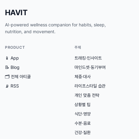
HAVIT
AI-powered wellness companion for habits, sleep,
nutrition, and movement.
PRODUCT
주제
📱 App
트래킹·인사이트
📝 Blog
마인드셋·동기부여
🗂
전체 아티클
체중·대사
📡 RSS
라이프스타일 습관
개인 맞춤 전략
상황별 팁
식단·영양
수분·음료
건강·질환