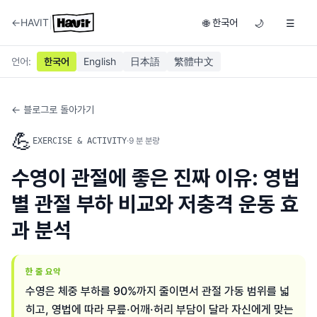
|
←
HAVIT
한국어
🌐
🌙
☰
언어
:
한국어
English
日本語
繁體中文
← 블로그로 돌아가기
💪
·
9
분 분량
EXERCISE & ACTIVITY
수영이 관절에 좋은 진짜 이유: 영법
별 관절 부하 비교와 저충격 운동 효
과 분석
한 줄 요약
수영은 체중 부하를 90%까지 줄이면서 관절 가동 범위를 넓
히고, 영법에 따라 무릎·어깨·허리 부담이 달라 자신에게 맞는