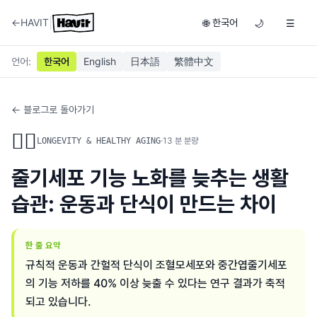
|
←
HAVIT
한국어
🌐
🌙
☰
언어
:
한국어
English
日本語
繁體中文
← 블로그로 돌아가기
🏃‍♂️
·
13
분 분량
LONGEVITY & HEALTHY AGING
줄기세포 기능 노화를 늦추는 생활
습관: 운동과 단식이 만드는 차이
한 줄 요약
규칙적 운동과 간헐적 단식이 조혈모세포와 중간엽줄기세포
의 기능 저하를 40% 이상 늦출 수 있다는 연구 결과가 축적
되고 있습니다.