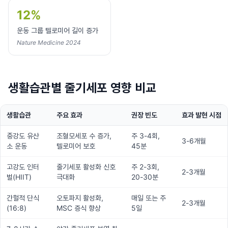
12%
운동 그룹 텔로미어 길이 증가
Nature Medicine 2024
생활습관별 줄기세포 영향 비교
생활습관
주요 효과
권장 빈도
효과 발현 시점
중강도 유산
조혈모세포 수 증가,
주 3-4회,
3-6개월
소 운동
텔로미어 보호
45분
고강도 인터
줄기세포 활성화 신호
주 2-3회,
2-3개월
벌(HIIT)
극대화
20-30분
간헐적 단식
오토파지 활성화,
매일 또는 주
2-3개월
(16:8)
MSC 증식 향상
5일