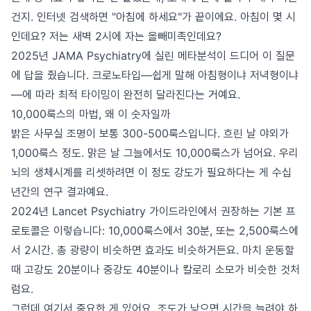
건지. 인터넷 검색하면 "아침에 하세요"가 끝이에요. 아침이 몇 시
인데요? 저는 새벽 2시에 자는 올빼미족인데요?
2025년 JAMA Psychiatry에 실린 메타분석이 드디어 이 질문
에 답을 줬습니다. 크로노타입—쉽게 말해 아침형이냐 저녁형이냐
—에 따라 최적 타이밍이 완전히 달라진다는 거예요.
10,000룩스의 마법, 왜 이 숫자일까
밝은 사무실 조명이 보통 300-500룩스입니다. 흐린 날 야외가
1,000룩스 정도. 맑은 날 그늘에서도 10,000룩스가 넘어요. 우리
뇌의 생체시계를 리셋하려면 이 정도 강도가 필요하다는 게 수십
년간의 연구 결과예요.
2024년 Lancet Psychiatry 가이드라인에서 권장하는 기본 프
로토콜은 이렇습니다: 10,000룩스에서 30분, 또는 2,500룩스에
서 2시간. 총 광량이 비슷하면 효과도 비슷하거든요. 마치 운동할
때 고강도 20분이나 중강도 40분이나 칼로리 소모가 비슷한 것처
럼요.
그런데 여기서 중요한 게 있어요. 조도가 낮으면 시간을 늘려야 하