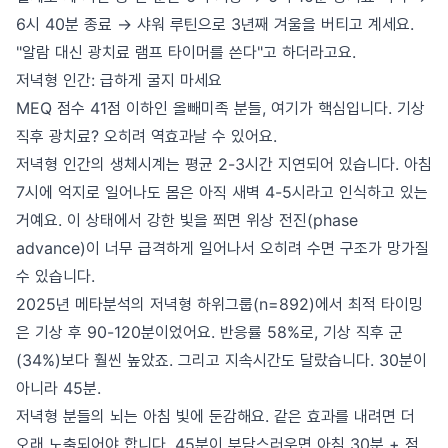
6시 40분 종료 → 샤워 루틴으로 3년째 겨울을 버티고 계세요.
"알람 대신 광치료 램프 타이머를 쓴다"고 하더라고요.
저녁형 인간: 급하게 굴지 마세요
MEQ 점수 41점 이하인 올빼미족 분들, 여기가 핵심입니다. 기상
직후 광치료? 오히려 역효과날 수 있어요.
저녁형 인간의 생체시계는 평균 2-3시간 지연되어 있습니다. 아침
7시에 억지로 일어나도 몸은 아직 새벽 4-5시라고 인식하고 있는
거예요. 이 상태에서 강한 빛을 쬐면 위상 전진(phase
advance)이 너무 급격하게 일어나서 오히려 수면 구조가 망가질
수 있습니다.
2025년 메타분석의 저녁형 하위그룹(n=892)에서 최적 타이밍
은 기상 후 90-120분이었어요. 반응률 58%로, 기상 직후 군
(34%)보다 훨씬 높았죠. 그리고 지속시간도 달랐습니다. 30분이
아니라 45분.
저녁형 분들의 뇌는 아침 빛에 둔감해요. 같은 효과를 내려면 더
오래 노출되어야 합니다. 45분이 부담스러우면 아침 30분 + 점