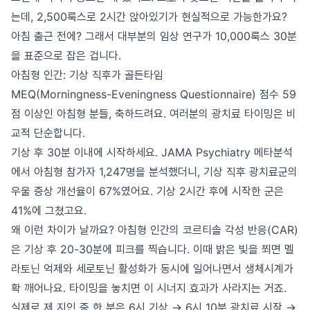
는데, 2,500룩스로 2시간 앉아있기가 현실적으로 가능한가요?
아침 출근 전에? 그래서 대부분의 임상 연구가 10,000룩스 30분
을 표준으로 잡은 겁니다.
아침형 인간: 기상 직후가 골든타임
MEQ(Morningness-Eveningness Questionnaire) 점수 59
점 이상인 아침형 분들, 축하드려요. 여러분의 광치료 타이밍은 비
교적 단순합니다.
기상 후 30분 이내에 시작하세요. JAMA Psychiatry 메타분석
에서 아침형 참가자 1,247명을 분석했더니, 기상 직후 광치료군의
우울 증상 개선율이 67%였어요. 기상 2시간 후에 시작한 군은
41%에 그쳤고요.
왜 이런 차이가 날까요? 아침형 인간의 코르티솔 각성 반응(CAR)
은 기상 후 20-30분에 피크를 찍습니다. 이때 밝은 빛을 쬐면 멜
라토닌 억제와 세로토닌 활성화가 동시에 일어나면서 생체시계가
확 깨어나요. 타이밍을 놓치면 이 시너지 효과가 사라지는 거죠.
실제로 제 지인 중 한 분은 6시 기상 → 6시 10분 광치료 시작 →