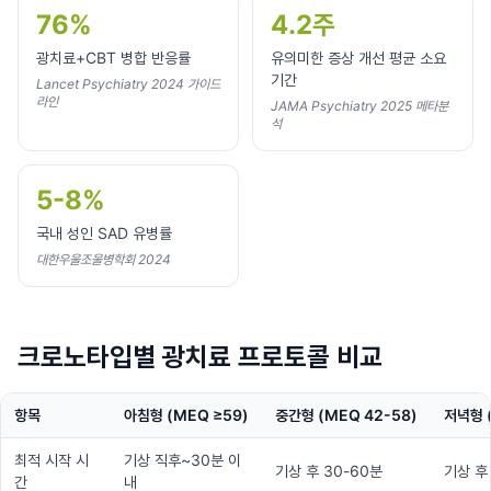
76%
4.2주
광치료+CBT 병합 반응률
유의미한 증상 개선 평균 소요
기간
Lancet Psychiatry 2024 가이드
라인
JAMA Psychiatry 2025 메타분
석
5-8%
국내 성인 SAD 유병률
대한우울조울병학회 2024
크로노타입별 광치료 프로토콜 비교
항목
아침형 (MEQ ≥59)
중간형 (MEQ 42-58)
저녁형 
최적 시작 시
기상 직후~30분 이
기상 후 30-60분
기상 후
간
내