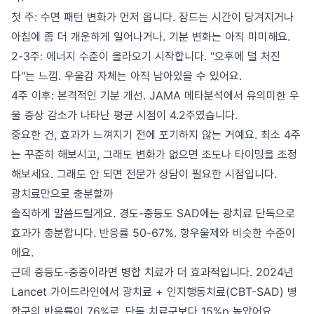
첫 주: 수면 패턴 변화가 먼저 옵니다. 잠드는 시간이 당겨지거나
아침에 좀 더 개운하게 일어나거나. 기분 변화는 아직 미미해요.
2-3주: 에너지 수준이 올라오기 시작합니다. "오후에 덜 처진
다"는 느낌. 우울감 자체는 아직 남아있을 수 있어요.
4주 이후: 본격적인 기분 개선. JAMA 메타분석에서 유의미한 우
울 증상 감소가 나타난 평균 시점이 4.2주였습니다.
중요한 건, 효과가 느껴지기 전에 포기하지 않는 거예요. 최소 4주
는 꾸준히 해보시고, 그래도 변화가 없으면 조도나 타이밍을 조정
해보세요. 그래도 안 되면 전문가 상담이 필요한 시점입니다.
광치료만으로 충분할까
솔직하게 말씀드릴게요. 경도-중등도 SAD에는 광치료 단독으로
효과가 충분합니다. 반응률 50-67%. 항우울제와 비슷한 수준이
에요.
근데 중등도-중증이라면 병합 치료가 더 효과적입니다. 2024년
Lancet 가이드라인에서 광치료 + 인지행동치료(CBT-SAD) 병
합군의 반응률이 76%로, 단독 치료군보다 15%p 높았어요.