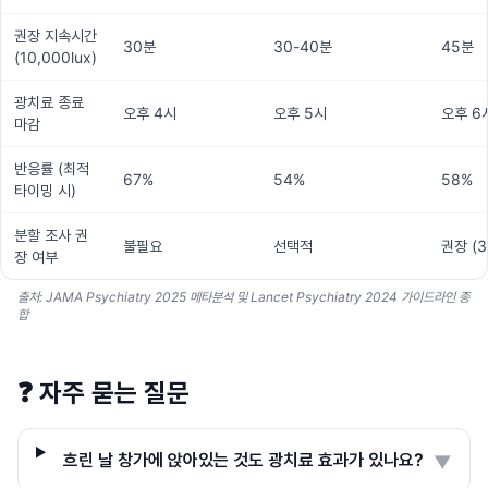
권장 지속시간
30분
30-40분
45분
(10,000lux)
광치료 종료
오후 4시
오후 5시
오후 6
마감
반응률 (최적
67%
54%
58%
타이밍 시)
분할 조사 권
불필요
선택적
권장 (
장 여부
출처: JAMA Psychiatry 2025 메타분석 및 Lancet Psychiatry 2024 가이드라인 종
합
❓
자주 묻는 질문
흐린 날 창가에 앉아있는 것도 광치료 효과가 있나요?
▼