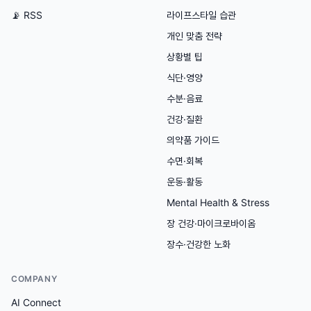
📡 RSS
라이프스타일 습관
개인 맞춤 전략
상황별 팁
식단·영양
수분·음료
건강·질환
의약품 가이드
수면·회복
운동·활동
Mental Health & Stress
장 건강·마이크로바이옴
장수·건강한 노화
COMPANY
AI Connect