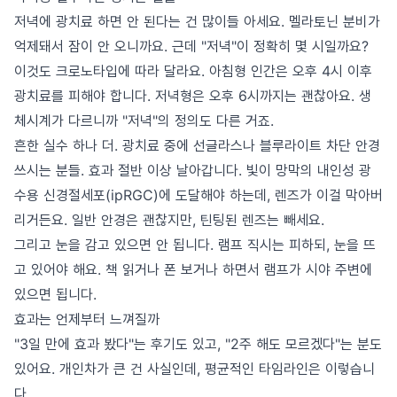
저녁에 광치료 하면 안 된다는 건 많이들 아세요. 멜라토닌 분비가
억제돼서 잠이 안 오니까요. 근데 "저녁"이 정확히 몇 시일까요?
이것도 크로노타입에 따라 달라요. 아침형 인간은 오후 4시 이후
광치료를 피해야 합니다. 저녁형은 오후 6시까지는 괜찮아요. 생
체시계가 다르니까 "저녁"의 정의도 다른 거죠.
흔한 실수 하나 더. 광치료 중에 선글라스나 블루라이트 차단 안경
쓰시는 분들. 효과 절반 이상 날아갑니다. 빛이 망막의 내인성 광
수용 신경절세포(ipRGC)에 도달해야 하는데, 렌즈가 이걸 막아버
리거든요. 일반 안경은 괜찮지만, 틴팅된 렌즈는 빼세요.
그리고 눈을 감고 있으면 안 됩니다. 램프 직시는 피하되, 눈을 뜨
고 있어야 해요. 책 읽거나 폰 보거나 하면서 램프가 시야 주변에
있으면 됩니다.
효과는 언제부터 느껴질까
"3일 만에 효과 봤다"는 후기도 있고, "2주 해도 모르겠다"는 분도
있어요. 개인차가 큰 건 사실인데, 평균적인 타임라인은 이렇습니
다.