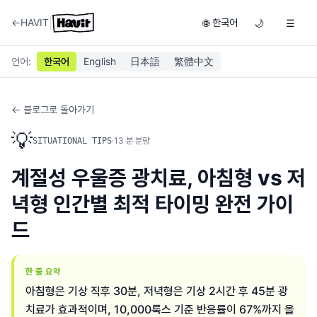
|
←
HAVIT
한국어
🌐
🌙
☰
언어
:
한국어
English
日本語
繁體中文
← 블로그로 돌아가기
💡
·
13
분 분량
SITUATIONAL TIPS
계절성 우울증 광치료, 아침형 vs 저
녁형 인간별 최적 타이밍 완전 가이
드
한 줄 요약
아침형은 기상 직후 30분, 저녁형은 기상 2시간 후 45분 광
치료가 효과적이며, 10,000룩스 기준 반응률이 67%까지 올