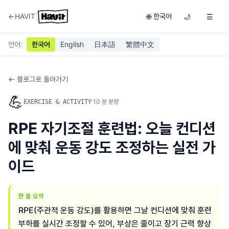
|
←
HAVIT
한국어
🌐
🌙
☰
언어
:
한국어
English
日本語
繁體中文
← 블로그로 돌아가기
💪
·
10
분 분량
EXERCISE & ACTIVITY
RPE 자기조절 훈련법: 오늘 컨디션
에 맞춰 운동 강도 조정하는 실전 가
이드
한 줄 요약
RPE(주관적 운동 강도)를 활용하면 그날 컨디션에 맞춰 훈련
부하를 실시간 조정할 수 있어, 부상은 줄이고 장기 근력 향상