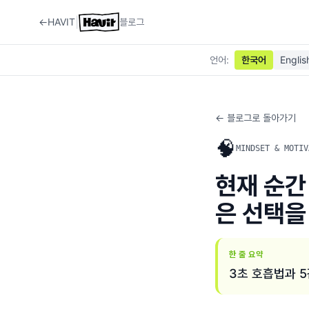
|
←
HAVIT
블로그
언어
:
한국어
Englis
← 블로그로 돌아가기
🧠
MINDSET & MOTIV
현재 순간
은 선택을
한 줄 요약
3초 호흡법과 