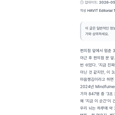
🕓
업데이트
:
2026-05
작성
HAVIT Editorial
이 글은 일반적인 정
가와 상의하세요.
편의점 앞에서 멈춘 
야근 후 편의점 문 앞
번 쉬었다. '지금 진
아닌 것 같지만, 이 3
마음챙김이라고 하면 명
2024년 Mindfu
가자 847명 중 '3
왜 '지금 이 순간'이
우리 뇌는 하루에 약 