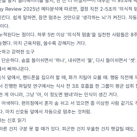
을 탈지 엘리베이터를 탈지, 한 잔 더 마실지—이 대부분 이 95%에 
hology Review 2025년 메타분석에 따르면, 결정 직전 2-5초의 '의식
킨다. 쉽게 말하면, 잠깐 멈추는 것만으로 '생각하는 뇌'가 켜진다. 자
이다.
누적된다는 점이다. 하루 5번 이상 '의식적 멈춤'을 실천한 사람들은 8
승했다. 마치 근육처럼, 쓸수록 강해지는 거다.
순하고 강력한 도구
순하다. 숨을 들이쉬면서 '하나', 내쉬면서 '둘', 다시 들이쉬면서 '셋'.
에서 빠져나온다.
식 앞에서, 핸드폰을 집으려 할 때, 화가 치밀어 오를 때. 행동 직전에 
 진행한 파일럿 연구에서는 식사 전 3초 호흡을 한 그룹이 평균 섭취 
 게 아니라, 그냥 '아, 이 정도면 됐네'라는 인식이 생긴 거다.
 어색하다. 편의점에서 혼자 숨 쉬고 서 있으면 좀 이상한 사람 같기도 
. 마치 신호등 앞에서 자동으로 멈추는 것처럼.
내는 신호 읽기
마른 건지 구분 못 할 때가 있다. 피곤한 건지 우울한 건지 헷갈릴 때도.