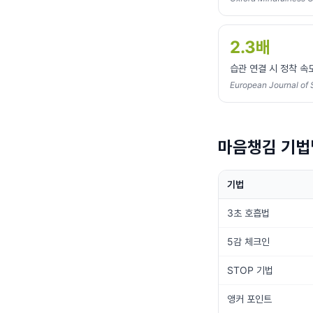
2.3배
습관 연결 시 정착 속
European Journal of
마음챙김 기법
기법
3초 호흡법
5감 체크인
STOP 기법
앵커 포인트