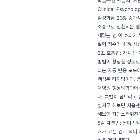
택들—뭘 먹을지, 계단
Clinical Psyc
활성화를 23% 증가시
조종으로 전환되는 셈
재밌는 건 이 효과가 
절력 점수가 41% 상
3초 호흡법: 가장 단
방법이 황당할 정도로 단
뇌는 자동 반응 모드
핵심은 타이밍이다. 음
대병원 행동의학과에서
다. 특별히 참으려고 한
실제로 해보면 처음엔
해보면 자연스러워진다
5감 체크인: 몸이 보
배가 고픈 건지 목이 