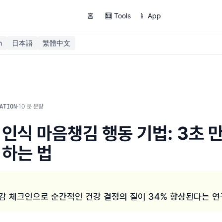
홈
🧮 Tools
📱 App
h
日本語
繁體中文
·
10
분 분량
ATION
 인식 마음챙김 행동 기법: 3초 만
 하는 법
5감 체크인으로 순간적인 건강 결정의 질이 34% 향상된다는 연