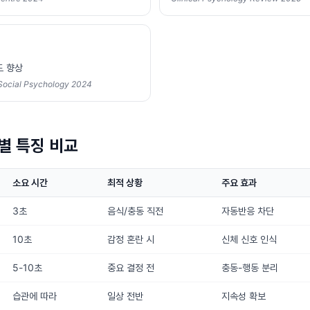
도 향상
 Social Psychology 2024
별 특징 비교
소요 시간
최적 상황
주요 효과
3초
음식/충동 직전
자동반응 차단
10초
감정 혼란 시
신체 신호 인식
5-10초
중요 결정 전
충동-행동 분리
습관에 따라
일상 전반
지속성 확보