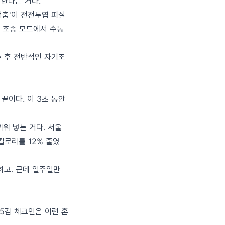
속한다는 거다.
적 멈춤'이 전전두엽 피질
동 조종 모드에서 수동
주 후 전반적인 자기조
 끝이다. 이 3초 동안
끼워 넣는 거다. 서울
칼로리를 12% 줄였
하고. 근데 일주일만
 5감 체크인은 이런 혼