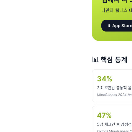
나만의 웰니스 
📱 App Store
📊
핵심 통계
34%
3초 호흡법 충동적 음
Mindfulness 2024 be
47%
5감 체크인 후 감정적
Oxford Mindfulness 