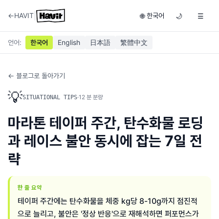
|
←
HAVIT
한국어
🌐
🌙
☰
언어
:
한국어
English
日本語
繁體中文
← 블로그로 돌아가기
💡
·
12
분 분량
SITUATIONAL TIPS
마라톤 테이퍼 주간, 탄수화물 로딩
과 레이스 불안 동시에 잡는 7일 전
략
한 줄 요약
테이퍼 주간에는 탄수화물을 체중 kg당 8-10g까지 점진적
으로 늘리고, 불안은 '정상 반응'으로 재해석하면 퍼포먼스가