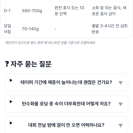
완전 휴식 또는 10
소화 잘 되는 음식, 새
D-1
560-700g
분 산책
로운 음식 금지
당일
출발 3-4시간 전 섭취
70-140g
-
아침
완료
개인차가 있으므로 평소 훈련 때 테스트한 양을 기준으로 조절하세요
❓
자주 묻는 질문
테이퍼 기간에 체중이 늘어나는데 괜찮은 건가요?
▼
탄수화물 로딩 중 속이 더부룩한데 어떻게 하죠?
▼
대회 전날 밤에 잠이 안 오면 어떡하나요?
▼