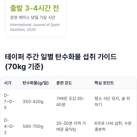
출발 3-4시간 전
권장 레이스 당일 기상 시간
International Journal of Sport
Nutrition, 2024
테이퍼 주간 일별 탄수화물 섭취 가이드
(70kg 기준)
시기
탄수화물(g/일)
훈련 강도
핵심 포인트
D-
가벼운 조깅 30-
평소 식단 유지, 술 피
7~D-
350-420g
40분
하기
5
D-
20-30분 이하 가
6끼로 나눠 섭취, 수분
4~D-
560-700g
벼운 움직임
충분히
2