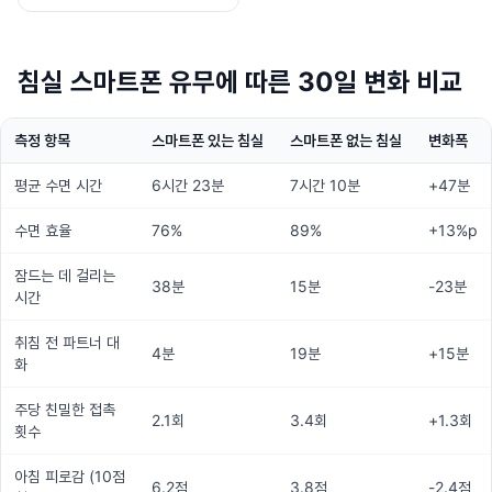
침실 스마트폰 유무에 따른 30일 변화 비교
측정 항목
스마트폰 있는 침실
스마트폰 없는 침실
변화폭
평균 수면 시간
6시간 23분
7시간 10분
+47분
수면 효율
76%
89%
+13%p
잠드는 데 걸리는
38분
15분
-23분
시간
취침 전 파트너 대
4분
19분
+15분
화
주당 친밀한 접촉
2.1회
3.4회
+1.3회
횟수
아침 피로감 (10점
6.2점
3.8점
-2.4점