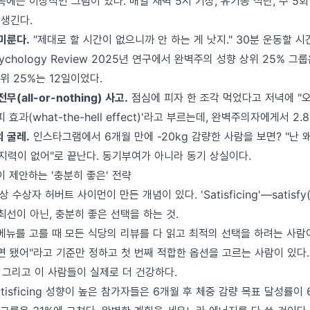
는 이상적인 그림이 있다. 매일 새벽 5시 기상, 유기농 식단, 주 5회
 생긴다.
 미룬다.
"제대로 할 시간이 없으니까 안 하는 게 낫지." 30분 운동할 시
l Psychology Review 2025년 연구에서 완벽주의 성향 상위 25% 
하위 25%는 12일이었다.
무(all-or-nothing) 사고.
점심에 피자 한 조각 먹었다고 저녁에 "
 효과(what-the-hell effect)'라고 부르는데, 완벽주의자에게서 2
의 굴레.
인스타그램에서 6개월 만에 -20kg 감량한 사람을 보면? "난 
의지력이 없어"로 끝난다. 동기부여가 아니라 동기 상실이다.
리학이 제안하는 '충분히 좋은' 전략
 수상자 허버트 사이먼이 만든 개념이 있다. 'Satisficing'—satisfy(
최선이 아닌, 충분히 좋은 선택을 하는 것.
메뉴를 고를 때 모든 식당의 리뷰를 다 읽고 최적의 선택을 하려는 사람이
면 됐어"라고 기준만 정하고 첫 번째 적합한 옵션을 고르는 사람이 있다.
r다. 그리고 이 사람들이 실제로 더 건강하다.
tisficing 성향이 높은 참가자들은 6개월 후 체중 감량 목표 달성률이