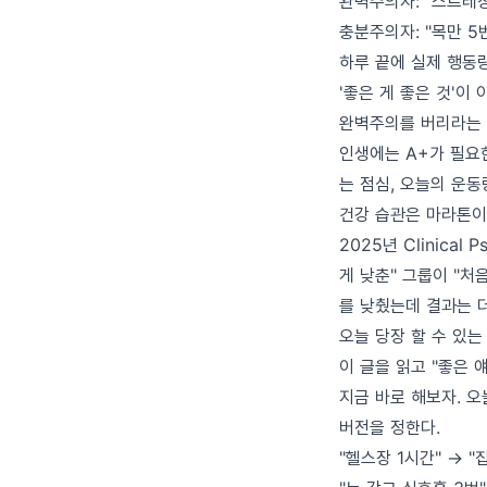
완벽주의자: "스트레칭
충분주의자: "목만 5
하루 끝에 실제 행동
'좋은 게 좋은 것'이 
완벽주의를 버리라는 
인생에는 A+가 필요한
는 점심, 오늘의 운동
건강 습관은 마라톤이
2025년 Clinica
게 낮춘" 그룹이 "처
를 낮췄는데 결과는 
오늘 당장 할 수 있는
이 글을 읽고 "좋은
지금 바로 해보자. 오
버전을 정한다.
"헬스장 1시간" → "