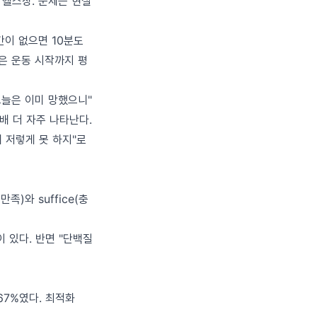
 헬스장. 문제는 현실
간이 없으면 10분도
그룹은 운동 시작까지 평
오늘은 이미 망했으니"
.8배 더 자주 나타난다.
왜 저렇게 못 하지"로
만족)와 suffice(충
 있다. 반면 "단백질
 67%였다. 최적화