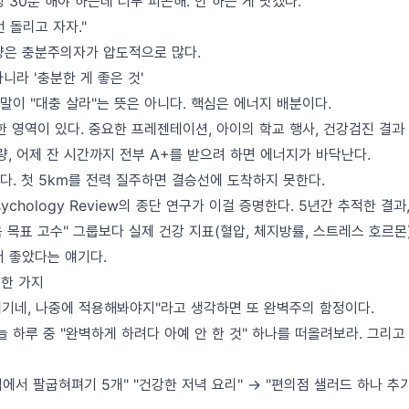
 30분 해야 하는데 너무 피곤해. 안 하는 게 낫겠다."
번 돌리고 자자."
량은 충분주의자가 압도적으로 많다.
아니라 '충분한 게 좋은 것'
말이 "대충 살라"는 뜻은 아니다. 핵심은 에너지 배분이다.
 영역이 있다. 중요한 프레젠테이션, 아이의 학교 행사, 건강검진 결과 
량, 어제 잔 시간까지 전부 A+를 받으려 하면 에너지가 바닥난다.
다. 첫 5km를 전력 질주하면 결승선에 도착하지 못한다.
l Psychology Review의 종단 연구가 이걸 증명한다. 5년간 추적한 결
음 목표 고수" 그룹보다 실제 건강 지표(혈압, 체지방률, 스트레스 호르몬
더 좋았다는 얘기다.
 한 가지
 얘기네, 나중에 적용해봐야지"라고 생각하면 또 완벽주의 함정이다.
늘 하루 중 "완벽하게 하려다 아예 안 한 것" 하나를 떠올려보라. 그리고
집에서 팔굽혀펴기 5개" "건강한 저녁 요리" → "편의점 샐러드 하나 추가"