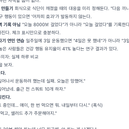
하면 자책할 틈이 없다.
콜 만들기
회식으로 식단이 깨졌을 때의 대응을 미리 정해둔다. "다음 끼니
구 행동이 있으면 '어차피 효과'가 발동하지 않는다.
벽 기록 아님
"오늘 8000보 걸었다"가 아니라 "오늘 걸었다"를 기록한
빠진다. 체크 표시만으로 충분하다.
 자기 연민 연습
일주일에 3일 운동했으면 "4일은 못 했네"가 아니라 "3
높은 사람들은 건강 행동 유지율이 41% 높다는 연구 결과가 있다.
의자: 실제 하루 비교
을 보자.
린다.
일어나서 운동하려 했는데 실패. 오늘은 망했어."
어났네. 출근 전 스쿼트 10개 하자."
시킨다.
중인데... 에이, 한 번 먹으면 뭐. 내일부터 다시." (폭식)
 먹고, 샐러드 추가 주문해야지."