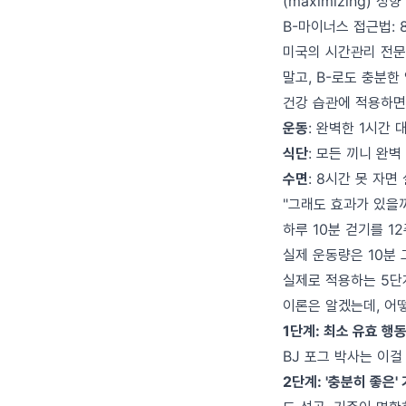
(maximizing) 
B-마이너스 접근법:
미국의 시간관리 전문가
말고, B-로도 충분한
건강 습관에 적용하면
운동
: 완벽한 1시간 
식단
: 모든 끼니 완벽
수면
: 8시간 못 자
"그래도 효과가 있을까
하루 10분 걷기를 1
실제 운동량은 10분 
실제로 적용하는 5단
이론은 알겠는데, 어
1단계: 최소 유효 행
BJ 포그 박사는 이걸 
2단계: '충분히 좋은'