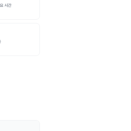
요 시간
율