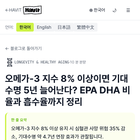
|
←
HAVIT
한국어
🌐
🌙
☰
언어
:
한국어
English
日本語
繁體中文
← 블로그로 돌아가기
🧬
·
10
분 분량
LONGEVITY & HEALTHY AGING
오메가-3 지수 8% 이상이면 기대
수명 5년 늘어난다? EPA DHA 비
율과 흡수율까지 정리
한 줄 요약
오메가-3 지수 8% 이상 유지 시 심혈관 사망 위험 35% 감
소, 기대수명 약 4.7년 연장 효과가 관찰됩니다.