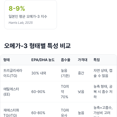
8-9%
일본인 평균 오메가-3 지수
Harris Lab, 2025
오메가-3 형태별 특성 비교
형태
EPA/DHA 농도
흡수율
가격대
특징
트리글리세라
높음
자연 상태, 캡
30% 내외
중간
이드(TG)
(기준)
슐 수 많음
TG의
농축 형태, 공
에틸에스터
60-90%
약
낮음
복 시 흡수 저
(EE)
70%
하
농축+고흡수,
재에스터화
TG와
60-80%
높음
가성비 고려
TG(rTG)
유사