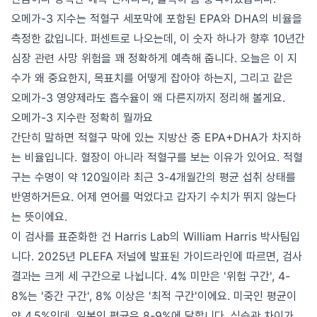
오메가-3 지수는 적혈구 세포막에 포함된 EPA와 DHA의 비율을
측정한 값입니다. 퍼센트로 나오는데, 이 숫자 하나가 향후 10년간
심장 관련 사망 위험을 꽤 정확하게 예측해 줍니다. 오늘은 이 지
수가 왜 중요한지, 목표치를 어떻게 잡아야 하는지, 그리고 같은
오메가-3 영양제라도 흡수율이 왜 다른지까지 정리해 볼게요.
오메가-3 지수란 정확히 뭘까요
간단히 말하면 적혈구 막에 있는 지방산 중 EPA+DHA가 차지하
는 비율입니다. 혈장이 아니라 적혈구를 보는 이유가 있어요. 적혈
구는 수명이 약 120일이라 최근 3-4개월간의 평균 섭취 상태를
반영하거든요. 어제 연어를 먹었다고 갑자기 수치가 뛰지 않는다
는 뜻이에요.
이 검사를 표준화한 건 Harris Lab의 William Harris 박사팀입
니다. 2025년 PLEFA 저널에 발표된 가이드라인에 따르면, 검사
결과는 크게 세 구간으로 나뉩니다. 4% 미만은 '위험 구간', 4-
8%는 '중간 구간', 8% 이상은 '최적 구간'이에요. 미국인 평균이
약 4.5%인데, 일본인 평균은 8-9%에 달합니다. 식습관 차이가