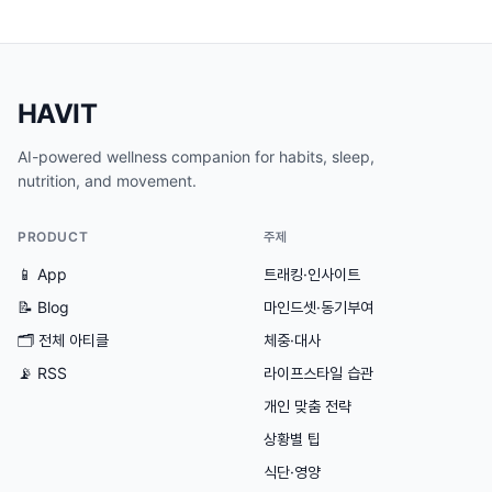
HAVIT
AI-powered wellness companion for habits, sleep,
nutrition, and movement.
PRODUCT
주제
📱 App
트래킹·인사이트
📝 Blog
마인드셋·동기부여
🗂
전체 아티클
체중·대사
📡 RSS
라이프스타일 습관
개인 맞춤 전략
상황별 팁
식단·영양