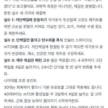
졌다"고 보고했어요. 과학적 측정은 아니지만, 체감은 분명합니다.
흔한 실수 세 가지와 해결책
실수 1: 저단백일에 운동하기
자가포식 우선일에 고강도 웨이트를
하면 근손실 위험이 커져요. 이날은 걷기, 요가, 가벼운 수영 정도
로 제한하세요.
실수 2: 단백질만 줄이고 탄수화물 폭식
인슐린 스파이크도
mTOR를 켭니다. 저단백일에 흰쌀밥 두 공기 먹으면 자가포식 효
과가 반감돼요. 채소, 건강한 지방 위주로 구성하세요.
실수 3: 매주 똑같은 패턴 고수
몸은 적응합니다. 4-6주마다 고단
백일을 4일로 늘리거나, 24시간 단식을 한 번 넣어 변화를 주세
요.
나이대별 조정 포인트
30대는 회복력이 좋으니 기본 프로토콜 그대로 적용해도 됩니다.
40대부터는 mTOR 활성일을 주 3일에서 4일로 늘리는 걸 고려
하세요. 근육 합성 능력이 떨어지기 시작하거든요.
50대 이상은 단백질 최저선을 체중 1kg당 1.0g 아래로 내리지 마