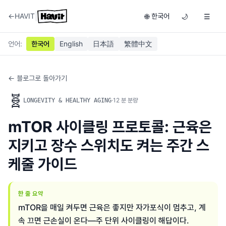
|
←
HAVIT
한국어
🌐
🌙
☰
언어
:
한국어
English
日本語
繁體中文
← 블로그로 돌아가기
🧬
·
12
분 분량
LONGEVITY & HEALTHY AGING
mTOR 사이클링 프로토콜: 근육은
지키고 장수 스위치도 켜는 주간 스
케줄 가이드
한 줄 요약
mTOR을 매일 켜두면 근육은 좋지만 자가포식이 멈추고, 계
속 끄면 근손실이 온다—주 단위 사이클링이 해답이다.