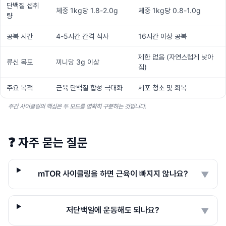
단백질 섭취
체중 1kg당 1.8-2.0g
체중 1kg당 0.8-1.0g
량
공복 시간
4-5시간 간격 식사
16시간 이상 공복
제한 없음 (자연스럽게 낮아
류신 목표
끼니당 3g 이상
짐)
주요 목적
근육 단백질 합성 극대화
세포 청소 및 회복
주간 사이클링의 핵심은 두 모드를 명확히 구분하는 것입니다.
❓
자주 묻는 질문
mTOR 사이클링을 하면 근육이 빠지지 않나요?
▼
저단백일에 운동해도 되나요?
▼