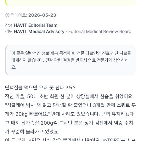
🕓
업데이트
:
2026-05-23
작성
HAVIT Editorial Team
·
검토
HAVIT Medical Advisory
·
Editorial Medical Review Board
이 글은 일반적인 정보 제공 목적이며, 전문 의료인의 진료·진단·치료를
대체하지 않습니다. 건강 관련 결정은 반드시 의료 전문가와 상의하세
요.
단백질을 먹으면 오래 못 산다고요?
작년 가을, 50대 초반 회원 한 분이 상담실에서 한숨을 쉬었어요.
"싱클레어 박사 책 읽고 단백질 확 줄였더니 3개월 만에 스쿼트 무
게가 20kg 빠졌어요." 반대 사례도 있었습니다. 근력 유지하겠다
고 매끼 닭가슴살 200g씩 드시던 분은 정기 검진에서 염증 수치
가 꾸준히 올라가고 있었죠.
이 두 분의 고민은 사실 같은 뿌리에서 나왔어요. mTOR라는 세포