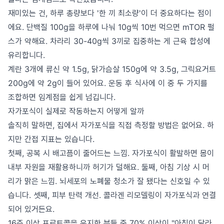
재미있는 건, 하루 총량보다 '한 끼 최소량'이 더 중요하다는 점이
에요. 단백질 100g을 하루에 나눠 10g씩 10번 먹으면 mTOR 펄
스가 약해요. 차라리 30-40g씩 3끼로 집중하는 게 근육 합성에
유리합니다.
계란 3개에 류신 약 1.5g, 닭가슴살 150g에 약 3.5g, 그릭요거트
200g에 약 2g이 들어 있어요. 운동 후 식사에 이 중 두 가지를
조합하면 임계점을 쉽게 넘깁니다.
자가포식이 실제로 작동하는지 어떻게 알까
솔직히 말하면, 집에서 자가포식을 직접 측정할 방법은 없어요. 하
지만 간접 지표는 있습니다.
첫째, 공복 시 배고픔이 줄어드는 느낌. 자가포식이 활발하면 몸이
내부 자원을 재활용하니까 허기가 덜해요. 둘째, 아침 기상 시 머
리가 맑은 느낌. 뇌세포의 노폐물 청소가 잘 됐다는 신호일 수 있
습니다. 셋째, 피부 탄력 개선. 콜라겐 리모델링이 자가포식과 연결
되어 있거든요.
16주 이상 프로토콜을 유지한 분들 중 70% 이상이 "아침이 달라