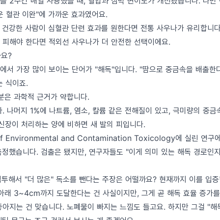
를 2주간 매일 사용했을 때, 혈압과 심박 변이도가 개선됐습니다. 다만
운 혈관 이완"에 가까운 효과였어요.
 건강한 사람이 심혈관 단련 효과를 원한다면 전통 사우나가 유리합니다
 피해야 한다면 적외선 사우나가 더 안전한 선택이에요.
까요?
서 가장 많이 보이는 단어가 "해독"입니다. "땀으로 중금속을 배출한다
는 식이죠.
부분은 과학적 근거가 약합니다.
. 나머지 1%에 나트륨, 염소, 칼륨 같은 전해질이 있고, 극미량의 중
 신장이 처리하는 양에 비하면 새 발의 피입니다.
of Environmental and Contamination Toxicology에 실린 
 측정했습니다. 검출은 됐지만, 연구자들도 "이게 의미 있는 해독 경로인
침투해서 "더 많은" 독소를 뺀다는 주장은 어떨까요? 현재까지 이를 입
아래 3~4cm까지 도달한다는 건 사실이지만, 그게 곧 해독 효율 증가를
좋아지는 건 맞습니다. 노폐물이 빠지는 느낌도 들고요. 하지만 그걸 "해