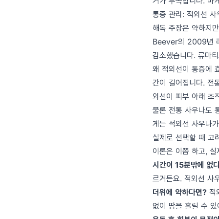
거가 부족합니다. 마
통증 관리: 적외선 
해독 주장은 약하지만
Beever의 2009
감소했습니다. 류마티
왜 적외선이 통증에 효
간이 길어집니다. 전
외선이 피부 아래 조직
물론 전통 사우나도 
게는 적외선 사우나가
실제로 선택할 때 고
이론은 이쯤 하고, 
시간이 15분밖에 없
르거든요. 적외선 사
더위에 약하다면?
적외
없이 땀을 흘릴 수 있