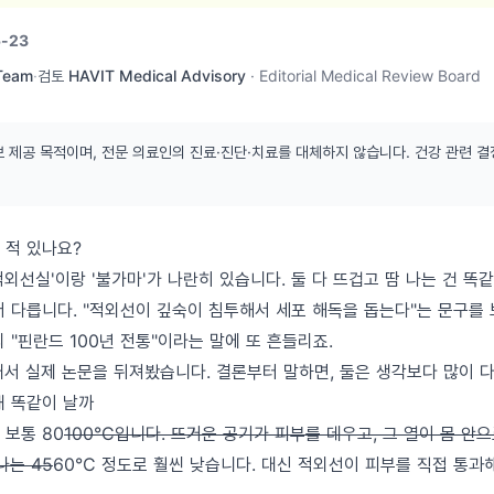
-23
 Team
·
검토
HAVIT Medical Advisory
·
Editorial Medical Review Board
보 제공 목적이며, 전문 의료인의 진료·진단·치료를 대체하지 않습니다. 건강 관련 결
 적 있나요?
외선실'이랑 '불가마'가 나란히 있습니다. 둘 다 뜨겁고 땀 나는 건 똑
더 다릅니다. "적외선이 깊숙이 침투해서 세포 해독을 돕는다"는 문구를 
 "핀란드 100년 전통"이라는 말에 또 흔들리죠.
래서 실제 논문을 뒤져봤습니다. 결론부터 말하면, 둘은 생각보다 많이 
왜 똑같이 날까
 보통 80
100°C입니다. 뜨거운 공기가 피부를 데우고, 그 열이 몸 
나는 45
60°C 정도로 훨씬 낮습니다. 대신 적외선이 피부를 직접 통과