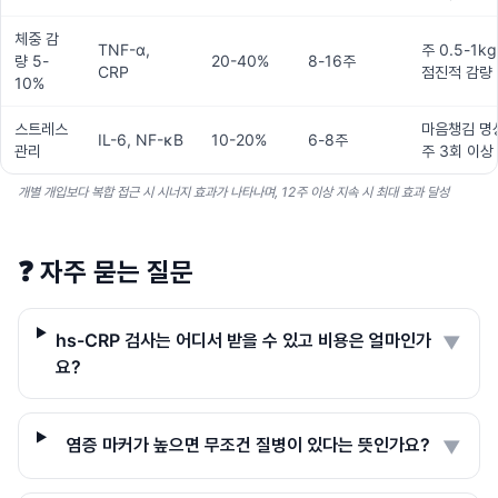
체중 감
TNF-α,
주 0.5-1kg
량 5-
20-40%
8-16주
CRP
점진적 감량
10%
스트레스
마음챙김 명
IL-6, NF-κB
10-20%
6-8주
관리
주 3회 이상
개별 개입보다 복합 접근 시 시너지 효과가 나타나며, 12주 이상 지속 시 최대 효과 달성
❓
자주 묻는 질문
hs-CRP 검사는 어디서 받을 수 있고 비용은 얼마인가
▼
요?
염증 마커가 높으면 무조건 질병이 있다는 뜻인가요?
▼