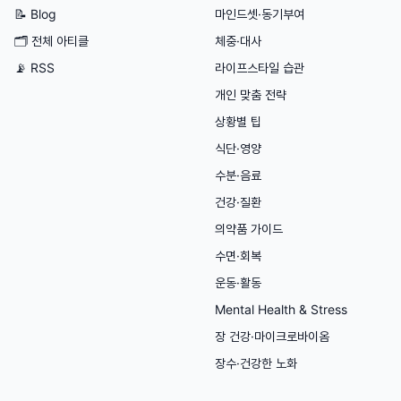
📝 Blog
마인드셋·동기부여
🗂
전체 아티클
체중·대사
📡 RSS
라이프스타일 습관
개인 맞춤 전략
상황별 팁
식단·영양
수분·음료
건강·질환
의약품 가이드
수면·회복
운동·활동
Mental Health & Stress
장 건강·마이크로바이옴
장수·건강한 노화