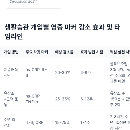
Circulation 2024
생활습관 개입별 염증 마커 감소 효과 및 타
임라인
개입 방법
주요 타깃 마커
예상 감소율
효과 발현 시점
핵심 실천 사
올리브오일
지중해식
hs-CRP, IL-
30ml/일, 
20-30%
4-8주
식단
6
선 주 3회, 
과류 매일
유산소
유산소 주
hs-CRP,
+근력 운
25-35%
6-12주
150분 + 
TNF-α
동
주 2회
7-8시간 수
수면 최
IL-6, CRP
15-25%
1-4주
면, 일정한 
적화
침 시간