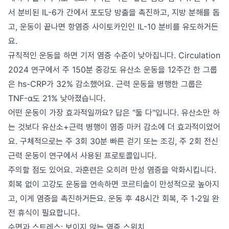
서 분비된 IL-6가 간에서 포도당 방출을 촉진하고, 지방 분해를 돕
고, 운동이 끝나면 항염증 사이토카인인 IL-10 분비를 유도하거든
요.
규칙적인 운동을 하면 기저 염증 수준이 낮아집니다. Circulation
2024 연구에서 주 150분 중강도 유산소 운동을 12주간 한 그룹
은 hs-CRP가 32% 감소했어요. 근력 운동을 병행한 그룹은
TNF-α도 21% 낮아졌습니다.
어떤 운동이 가장 효과적일까요? 답은 "둘 다"입니다. 유산소만 하
는 것보다 유산소+근력 병행이 염증 마커 감소에 더 효과적이었어
요. 구체적으로는 주 3회 30분 빠른 걷기 또는 조깅, 주 2회 전신
근력 운동이 연구에서 사용된 프로토콜입니다.
주의할 점도 있어요. 과훈련은 오히려 만성 염증을 악화시킵니다.
회복 없이 고강도 운동을 연속하면 코르티솔이 만성적으로 높아지
고, 이게 염증을 촉진하거든요. 운동 후 48시간 회복, 주 1-2일 완
전 휴식이 필요합니다.
수면과 스트레스: 보이지 않는 염증 스위치