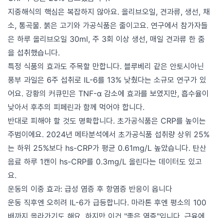
지중해식의 핵심은 복잡하지 않아요. 올리브오일, 견과류, 생선, 채
소, 통곡물. 붉은 고기와 가공식품은 줄이고요. 연구에서 참가자들
은 하루 올리브오일 30ml, 주 3회 이상 생선, 매일 견과류 한 줌
을 섭취했습니다.
특정 식품의 효과도 주목할 만합니다. 블루베리 같은 안토시아닌
풍부 과일은 6주 섭취로 IL-6를 13% 낮췄다는 소규모 연구가 있
어요. 강황의 커큐민은 TNF-α 감소에 효과를 보였지만, 흡수율이
낮아서 후추의 피페린과 함께 먹어야 합니다.
반대로 피해야 할 것도 명확합니다. 초가공식품은 CRP를 높이는
주범이에요. 2024년 메타분석에서 초가공식품 섭취량 상위 25%
는 하위 25%보다 hs-CRP가 평균 0.61mg/L 높았습니다. 탄산
음료 하루 1캔이 hs-CRP를 0.3mg/L 올린다는 데이터도 있고
요.
운동의 이중 효과: 급성 염증 후 항염증 반응이 옵니다
운동 직후엔 오히려 IL-6가 급등합니다. 마라톤 후엔 평소의 100
배까지 올라가기도 해요. 하지만 이건 "좋은 염증"입니다. 근육에