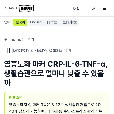
|
←
HAVIT
한국어
🌐
🌙
☰
언어
:
한국어
English
日本語
繁體中文
← 블로그로 돌아가기
🏃‍♂️
·
12
분 분량
LONGEVITY & HEALTHY AGING
염증노화 마커 CRP·IL-6·TNF-α,
생활습관으로 얼마나 낮출 수 있을
까
한 줄 요약
염증노화 핵심 마커 3종은 8-12주 생활습관 개입으로 20-
40% 감소가 가능하며, 식이·운동·수면·스트레스 관리의 복