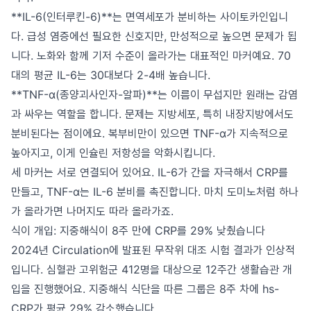
**IL-6(인터루킨-6)**는 면역세포가 분비하는 사이토카인입니
다. 급성 염증에선 필요한 신호지만, 만성적으로 높으면 문제가 됩
니다. 노화와 함께 기저 수준이 올라가는 대표적인 마커예요. 70
대의 평균 IL-6는 30대보다 2-4배 높습니다.
**TNF-α(종양괴사인자-알파)**는 이름이 무섭지만 원래는 감염
과 싸우는 역할을 합니다. 문제는 지방세포, 특히 내장지방에서도
분비된다는 점이에요. 복부비만이 있으면 TNF-α가 지속적으로
높아지고, 이게 인슐린 저항성을 악화시킵니다.
세 마커는 서로 연결되어 있어요. IL-6가 간을 자극해서 CRP를
만들고, TNF-α는 IL-6 분비를 촉진합니다. 마치 도미노처럼 하나
가 올라가면 나머지도 따라 올라가죠.
식이 개입: 지중해식이 8주 만에 CRP를 29% 낮췄습니다
2024년 Circulation에 발표된 무작위 대조 시험 결과가 인상적
입니다. 심혈관 고위험군 412명을 대상으로 12주간 생활습관 개
입을 진행했어요. 지중해식 식단을 따른 그룹은 8주 차에 hs-
CRP가 평균 29% 감소했습니다.