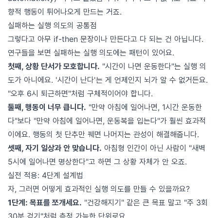
향적 행동이 튀어나오게 만드는 거죠.
실패하는 실행 의도의 공통점
그렇다고 아무 if-then 문장이나 만든다고 다 되는 건 아닙니다.
연구들을 보면 실패하는 실행 의도에는 패턴이 있어요.
첫째, 상황 단서가 모호합니다.
"시간이 나면 운동한다"는 실행 의
도가 아니에요. '시간이 난다'는 게 언제인지 뇌가 알 수 없거든요.
"오후 6시 퇴근하면"처럼 구체적이어야 합니다.
둘째, 행동이 너무 큽니다.
"만약 아침에 일어나면, 1시간 운동한
다"보다 "만약 아침에 일어나면, 운동복을 입는다"가 훨씬 효과적
이에요. 행동의 첫 단추만 꿰면 나머지는 관성이 해결해줍니다.
셋째, 자기 일상과 안 맞습니다.
아침형 인간이 아닌 사람이 "새벽
5시에 일어나면 명상한다"고 하면 그 상황 자체가 안 오죠.
실전 적용: 4단계 설계법
자, 그러면 어떻게 효과적인 실행 의도를 만들 수 있을까요?
1단계: 목표를 쪼개세요.
"건강해지기" 같은 큰 목표 말고 "주 3회
30분 걷기"처럼 측정 가능한 단위로요.