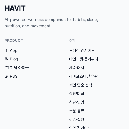
HAVIT
AI-powered wellness companion for habits, sleep,
nutrition, and movement.
PRODUCT
주제
📱 App
트래킹·인사이트
📝 Blog
마인드셋·동기부여
🗂
전체 아티클
체중·대사
📡 RSS
라이프스타일 습관
개인 맞춤 전략
상황별 팁
식단·영양
수분·음료
건강·질환
의약품 가이드