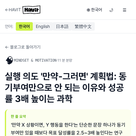
|
←
HAVIT
한국어
🌐
🌙
☰
언어
:
한국어
English
日本語
繁體中文
← 블로그로 돌아가기
🧠
·
11
분 분량
MINDSET & MOTIVATION
실행 의도 '만약-그러면' 계획법: 동
기부여만으로 안 되는 이유와 성공
률 3배 높이는 과학
한 줄 요약
'만약 X 상황이면, Y 행동을 한다'는 단순한 문장 하나가 동기
부여만 있을 때보다 목표 달성률을 2.5~3배 높인다는 연구