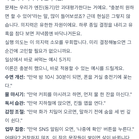
문제는 우리가 엔진(동기)만 과대평가한다는 거예요. "충분히 원하
면 할 수 있어"라는 말, 많이 들어보셨죠? 근데 현실은 그렇지 않
습니다. 의지력은 유한한 자원이에요. 하루 종일 결정을 내리고 유
혹을 참다 보면 저녁쯤엔 바닥나거든요.
실행 의도는 이 의지력 소모를 우회합니다. 미리 결정해놓으면 그
순간에 고민할 필요가 없으니까요.
일상에서 바로 써먹는 예시 5가지
이론은 충분히 했으니, 바로 적용할 수 있는 예시를 드릴게요.
수면 개선:
"만약 밤 10시 30분이 되면, 폰을 거실 충전기에 꽂는
다."
물 마시기:
"만약 커피를 마시려고 하면, 먼저 물 한 잔을 마신다."
독서 습관:
"만약 지하철에 앉으면, 킨들 앱을 연다."
감정 조절:
"만약 화가 치밀어 오르면, 말하기 전에 숨을 세 번 깊
이 쉰다."
업무 집중:
"만약 SNS 알림이 오면, '나중에 확인' 버튼을 누른다."
어때요? 거창하지 않죠. 이 작은 문장들이 쌓이면 삶이 바뀝니다.