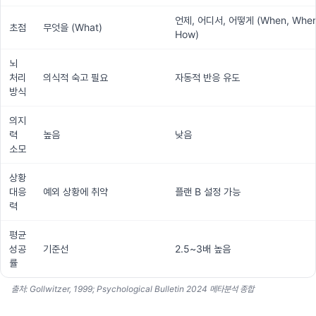
언제, 어디서, 어떻게 (When, Wher
초점
무엇을 (What)
How)
뇌
처리
의식적 숙고 필요
자동적 반응 유도
방식
의지
력
높음
낮음
소모
상황
대응
예외 상황에 취약
플랜 B 설정 가능
력
평균
성공
기준선
2.5~3배 높음
률
출처: Gollwitzer, 1999; Psychological Bulletin 2024 메타분석 종합