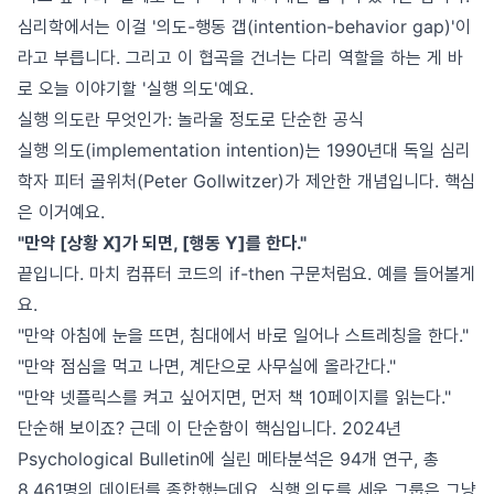
심리학에서는 이걸 '의도-행동 갭(intention-behavior gap)'이
라고 부릅니다. 그리고 이 협곡을 건너는 다리 역할을 하는 게 바
로 오늘 이야기할 '실행 의도'예요.
실행 의도란 무엇인가: 놀라울 정도로 단순한 공식
실행 의도(implementation intention)는 1990년대 독일 심리
학자 피터 골위처(Peter Gollwitzer)가 제안한 개념입니다. 핵심
은 이거예요.
"만약 [상황 X]가 되면, [행동 Y]를 한다."
끝입니다. 마치 컴퓨터 코드의 if-then 구문처럼요. 예를 들어볼게
요.
"만약 아침에 눈을 뜨면, 침대에서 바로 일어나 스트레칭을 한다."
"만약 점심을 먹고 나면, 계단으로 사무실에 올라간다."
"만약 넷플릭스를 켜고 싶어지면, 먼저 책 10페이지를 읽는다."
단순해 보이죠? 근데 이 단순함이 핵심입니다. 2024년
Psychological Bulletin에 실린 메타분석은 94개 연구, 총
8,461명의 데이터를 종합했는데요. 실행 의도를 세운 그룹은 그냥