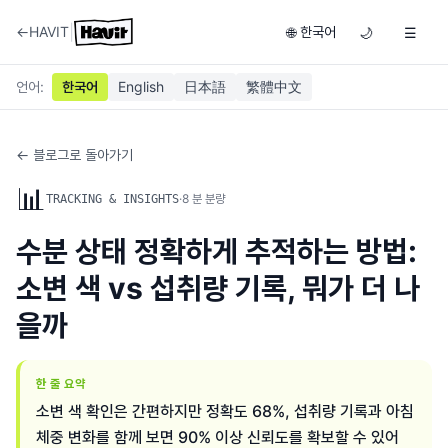
|
←
HAVIT
한국어
🌐
🌙
☰
언어
:
한국어
English
日本語
繁體中文
← 블로그로 돌아가기
📊
·
8
분 분량
TRACKING & INSIGHTS
수분 상태 정확하게 추적하는 방법:
소변 색 vs 섭취량 기록, 뭐가 더 나
을까
한 줄 요약
소변 색 확인은 간편하지만 정확도 68%, 섭취량 기록과 아침
체중 변화를 함께 보면 90% 이상 신뢰도를 확보할 수 있어