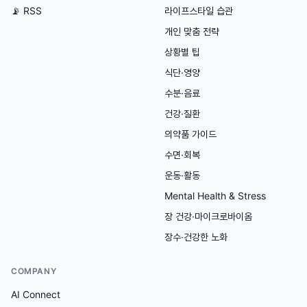
📡 RSS
라이프스타일 습관
개인 맞춤 전략
상황별 팁
식단·영양
수분·음료
건강·질환
의약품 가이드
수면·회복
운동·활동
Mental Health & Stress
장 건강·마이크로바이옴
장수·건강한 노화
COMPANY
AI Connect