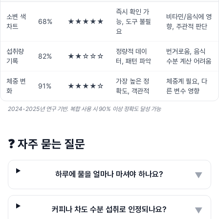
즉시 확인 가
소변 색
비타민/음식에 영
68%
★★★★★
능, 도구 불필
차트
향, 주관적 판단
요
섭취량
정량적 데이
번거로움, 음식
82%
★★☆☆☆
기록
터, 패턴 파악
수분 계산 어려움
체중 변
가장 높은 정
체중계 필요, 다
91%
★★★★☆
화
확도, 객관적
른 변수 영향
2024-2025년 연구 기반. 복합 사용 시 90% 이상 정확도 달성 가능
❓
자주 묻는 질문
하루에 물을 얼마나 마셔야 하나요?
▼
커피나 차도 수분 섭취로 인정되나요?
▼