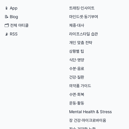
📱 App
트래킹·인사이트
📝 Blog
마인드셋·동기부여
🗂
전체 아티클
체중·대사
📡 RSS
라이프스타일 습관
개인 맞춤 전략
상황별 팁
식단·영양
수분·음료
건강·질환
의약품 가이드
수면·회복
운동·활동
Mental Health & Stress
장 건강·마이크로바이옴
장수·건강한 노화