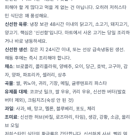
피해야 할 게 많다고 먹을 게 없는 건 아닙니다. 오히려 저히스타
민 식단은 꽤 풍성해요.
신선한 육류
: 냉장 보관 48시간 이내의 닭고기, 소고기, 돼지고기,
양고기. 핵심은 '신선함'입니다. 마트에서 사온 고기는 당일 조리하
거나 바로 냉동하세요.
신선한 생선
: 잡은 지 24시간 이내, 또는 선상 급속냉동된 생선.
해동 후에는 즉시 조리해야 합니다.
채소
: 브로콜리, 콜리플라워, 양배추, 오이, 당근, 호박, 고구마, 감
자, 양파, 파프리카, 셀러리, 상추
곡물
: 쌀, 퀴노아, 귀리, 기장, 메밀, 글루텐프리 파스타
유제품 대체
: 코코넛 밀크, 쌀 우유, 귀리 우유, 신선한 버터(발효
버터 제외), 크림치즈(숙성 안 된 것)
과일
: 사과, 배, 망고, 멜론, 블루베리, 포도, 체리
조미료
: 신선한 허브(바질, 로즈마리, 타임), 생강, 강황, 소금, 올리
브 오일
저히스타민 식단의 황금률은 간단합니다. 신선하게 사서, 빨리 먹