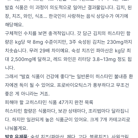
발효 식품은 이 과정이 의도적으로 일어난 결과물입니다. 김치, 된
장, 치즈, 와인, 식초... 한국인이 사랑하는 음식 상당수가 여기에
해당해요.
구체적인 수치를 보면 충격적입니다. 갓 담근 김치의 히스타민 함
량은 kg당 약 8mg 수준이지만, 3주 숙성된 김치는 230mg까지
치솟습니다. 무려 29배 차이예요. 숙성 치즈인 파마산은 kg당 최
대 2,500mg에 달하고, 레드 와인은 리터당 3.8~13mg 정도 됩
니다.
그래서 "발효 식품이 건강에 좋다"는 일반론이 히스타민 불내증 환
자에겐 독이 될 수 있어요. 프로바이오틱스가 풍부하다고 무조건
좋은 게 아니라는 거죠.
피해야 할 고히스타민 식품 47가지 완전 목록
히스타민 함량은 식품마다, 보관 상태마다, 조리법마다 달라집니
다. 하지만 일관되게 높은 식품군이 있어요. 크게 7개 카테고리로
나눠볼게요.
발효 유제품
: 숙성 치즈(파마산, 체다, 고다, 블루치즈), 사워크림,