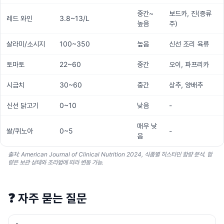
중간~
보드카, 진(증류
레드 와인
3.8~13/L
높음
주)
살라미/소시지
100~350
높음
신선 조리 육류
토마토
22~60
중간
오이, 파프리카
시금치
30~60
중간
상추, 양배추
신선 닭고기
0~10
낮음
-
매우 낮
쌀/퀴노아
0~5
-
음
출처: American Journal of Clinical Nutrition 2024, 식품별 히스타민 함량 분석. 함
량은 보관 상태와 조리법에 따라 변동 가능.
❓
자주 묻는 질문