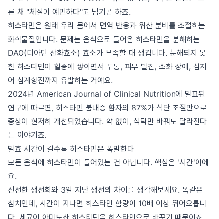
른 채 "체질이 예민하다"고 넘기곤 하죠.
히스타민은 원래 우리 몸에서 면역 반응과 위산 분비를 조절하는
화학물질입니다. 문제는 음식으로 들어온 히스타민을 분해하는
DAO(디아민 산화효소) 효소가 부족할 때 생깁니다. 분해되지 못
한 히스타민이 혈중에 쌓이면서 두통, 피부 발진, 소화 장애, 심지
어 심계항진까지 유발하는 거예요.
2024년 American Journal of Clinical Nutrition에 발표된
연구에 따르면, 히스타민 불내증 환자의 87%가 식단 조절만으로
증상이 현저히 개선되었습니다. 약 없이, 식탁만 바꿔도 달라진다
는 이야기죠.
발효 시간이 길수록 히스타민은 폭발한다
모든 음식에 히스타민이 들어있는 건 아닙니다. 핵심은 '시간'이에
요.
신선한 생선회와 3일 지난 생선의 차이를 생각해보세요. 똑같은
참치인데, 시간이 지나면 히스타민 함량이 10배 이상 뛰어오릅니
다. 세균이 아미노산 히스티딘을 히스타민으로 바꾸기 때문이죠.