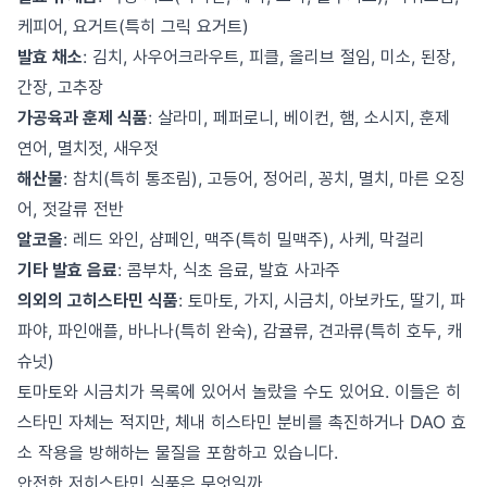
케피어, 요거트(특히 그릭 요거트)
발효 채소
: 김치, 사우어크라우트, 피클, 올리브 절임, 미소, 된장,
간장, 고추장
가공육과 훈제 식품
: 살라미, 페퍼로니, 베이컨, 햄, 소시지, 훈제
연어, 멸치젓, 새우젓
해산물
: 참치(특히 통조림), 고등어, 정어리, 꽁치, 멸치, 마른 오징
어, 젓갈류 전반
알코올
: 레드 와인, 샴페인, 맥주(특히 밀맥주), 사케, 막걸리
기타 발효 음료
: 콤부차, 식초 음료, 발효 사과주
의외의 고히스타민 식품
: 토마토, 가지, 시금치, 아보카도, 딸기, 파
파야, 파인애플, 바나나(특히 완숙), 감귤류, 견과류(특히 호두, 캐
슈넛)
토마토와 시금치가 목록에 있어서 놀랐을 수도 있어요. 이들은 히
스타민 자체는 적지만, 체내 히스타민 분비를 촉진하거나 DAO 효
소 작용을 방해하는 물질을 포함하고 있습니다.
안전한 저히스타민 식품은 무엇일까