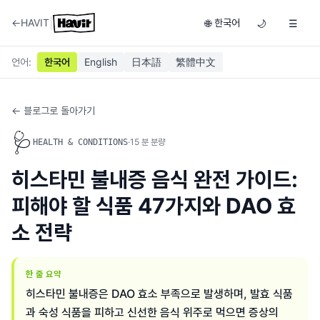
|
←
HAVIT
한국어
🌐
🌙
☰
언어
:
한국어
English
日本語
繁體中文
← 블로그로 돌아가기
🩺
·
15
분 분량
HEALTH & CONDITIONS
히스타민 불내증 음식 완전 가이드:
피해야 할 식품 47가지와 DAO 효
소 전략
한 줄 요약
히스타민 불내증은 DAO 효소 부족으로 발생하며, 발효 식품
과 숙성 식품을 피하고 신선한 음식 위주로 먹으면 증상의