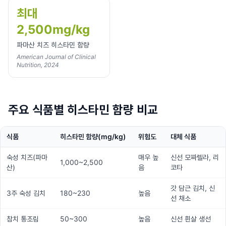
최대
2,500mg/kg
파마산 치즈 히스타민 함량
American Journal of Clinical
Nutrition, 2024
주요 식품별 히스타민 함량 비교
식품
히스타민 함량(mg/kg)
위험도
대체 식품
숙성 치즈(파마
매우 높
신선 모짜렐라, 리
1,000~2,500
산)
음
코타
갓 담근 김치, 신
3주 숙성 김치
180~230
높음
선 채소
참치 통조림
50~300
높음
신선 흰살 생선