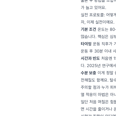
물론 두 방법을 조합
가 늘고 있어요.
실전 프로토콜: 어떻
자, 이제 실전이에요
기본 조건
온도는 80
많습니다. 핵심은 심부
타이밍
운동 직후가 가
운동 후 30분 이내
시간과 빈도
처음엔 1
다. 2025년 연구에
수분 보충
이게 정말 
전해질도 함께요. 탈
주의할 점과 누가 피
열 적응이 마법은 아
일단 처음 며칠은 힘들
면 시간을 줄이거나 