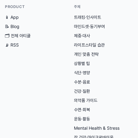
PRODUCT
주제
📱 App
트래킹·인사이트
📝 Blog
마인드셋·동기부여
🗂
전체 아티클
체중·대사
📡 RSS
라이프스타일 습관
개인 맞춤 전략
상황별 팁
식단·영양
수분·음료
건강·질환
의약품 가이드
수면·회복
운동·활동
Mental Health & Stress
장 건강·마이크로바이옴