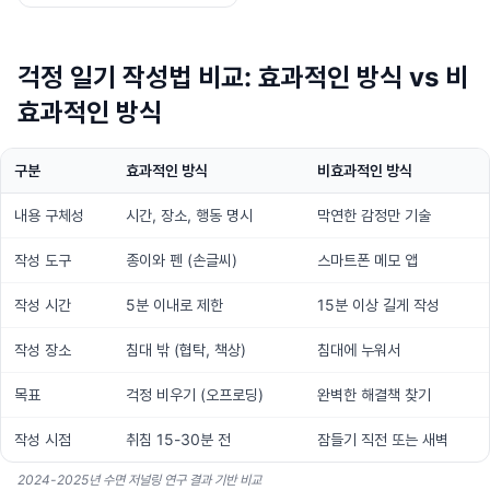
걱정 일기 작성법 비교: 효과적인 방식 vs 비
효과적인 방식
구분
효과적인 방식
비효과적인 방식
내용 구체성
시간, 장소, 행동 명시
막연한 감정만 기술
작성 도구
종이와 펜 (손글씨)
스마트폰 메모 앱
작성 시간
5분 이내로 제한
15분 이상 길게 작성
작성 장소
침대 밖 (협탁, 책상)
침대에 누워서
목표
걱정 비우기 (오프로딩)
완벽한 해결책 찾기
작성 시점
취침 15-30분 전
잠들기 직전 또는 새벽
2024-2025년 수면 저널링 연구 결과 기반 비교