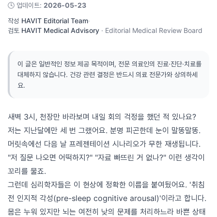
🕓
업데이트
:
2026-05-23
작성
HAVIT Editorial Team
·
검토
HAVIT Medical Advisory
·
Editorial Medical Review Board
이 글은 일반적인 정보 제공 목적이며, 전문 의료인의 진료·진단·치료를
대체하지 않습니다. 건강 관련 결정은 반드시 의료 전문가와 상의하세
요.
새벽 3시, 천장만 바라보며 내일 회의 걱정을 했던 적 있나요?
저는 지난달에만 세 번 그랬어요. 분명 피곤한데 눈이 말똥말똥.
머릿속에선 다음 날 프레젠테이션 시나리오가 무한 재생됩니다.
"저 질문 나오면 어떡하지?" "자료 빠뜨린 거 없나?" 이런 생각이
꼬리를 물죠.
그런데 심리학자들은 이 현상에 정확한 이름을 붙여뒀어요. '취침
전 인지적 각성(pre-sleep cognitive arousal)'이라고 합니다.
몸은 누워 있지만 뇌는 여전히 낮의 문제를 처리하느라 바쁜 상태