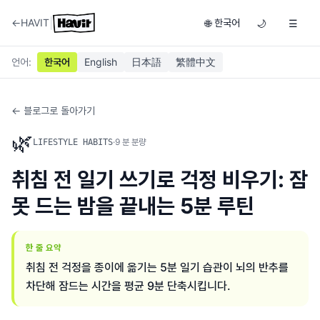
|
←
HAVIT
한국어
🌐
🌙
☰
언어
:
한국어
English
日本語
繁體中文
← 블로그로 돌아가기
🌿
·
9
분 분량
LIFESTYLE HABITS
취침 전 일기 쓰기로 걱정 비우기: 잠
못 드는 밤을 끝내는 5분 루틴
한 줄 요약
취침 전 걱정을 종이에 옮기는 5분 일기 습관이 뇌의 반추를
차단해 잠드는 시간을 평균 9분 단축시킵니다.