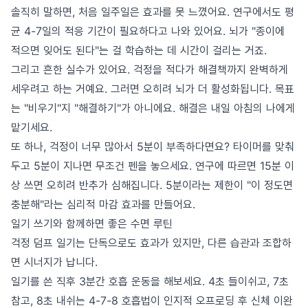
솔직히 말하면, 처음 일주일은 효과를 못 느꼈어요. 연구에서도 평
균 4-7일의 적응 기간이 필요하다고 나와 있어요. 뇌가 "종이에
적으면 잊어도 된다"는 걸 학습하는 데 시간이 걸리는 거죠.
그리고 흔한 실수가 있어요. 걱정을 적다가 해결책까지 완벽하게
세우려고 하는 거예요. 그러면 오히려 뇌가 더 활성화됩니다. 목표
는 "비우기"지 "해결하기"가 아니에요. 해결은 내일 아침의 나에게
맡기세요.
또 하나, 걱정이 너무 많아서 5분이 부족하다면요? 타이머를 맞춰
두고 5분이 지나면 무조건 펜을 놓으세요. 연구에 따르면 15분 이
상 쓰면 오히려 반추가 심해집니다. 5분이라는 제한이 "이 정도면
충분해"라는 심리적 마감 효과를 만들어요.
일기 쓰기와 함께하면 좋은 수면 루틴
걱정 덤프 일기는 단독으로도 효과가 있지만, 다른 습관과 조합하
면 시너지가 납니다.
일기를 쓴 직후 3분간 호흡 운동을 해보세요. 4초 들이쉬고, 7초
참고, 8초 내쉬는 4-7-8 호흡법이 인지적 오프로딩 후 신체 이완