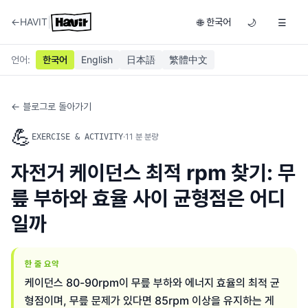
|
←
HAVIT
한국어
🌐
🌙
☰
언어
:
한국어
English
日本語
繁體中文
← 블로그로 돌아가기
💪
·
11
분 분량
EXERCISE & ACTIVITY
자전거 케이던스 최적 rpm 찾기: 무
릎 부하와 효율 사이 균형점은 어디
일까
한 줄 요약
케이던스 80-90rpm이 무릎 부하와 에너지 효율의 최적 균
형점이며, 무릎 문제가 있다면 85rpm 이상을 유지하는 게