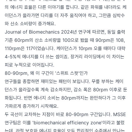
의 에너지 효율은 다른 이야기를 합니다. 같은 파워를 내더라도 케
이던스가 올라가면 다리를 더 자주 움직여야 하고, 그만큼 심박수
와 산소 소비량이 증가해요.
Journal of Biomechanics 2024년 연구에 따르면, 동일 출력
기준 60rpm의 산소 소비량을 100으로 봤을 때 90rpm은 108,
110rpm은 117이었습니다. 케이던스가 10rpm 오를 때마다 대략
4-5%씩 에너지를 더 쓰는 셈이죠. 장거리 라이딩에서 이 차이는
피로 누적으로 이어집니다.
80-90rpm, 왜 이 구간이 '스위트 스팟'인가
연구들을 종합하면 재미있는 패턴이 보입니다. 무릎 부하는 케이
던스가 올라갈수록 계속 감소하지만, 감소 폭은 80rpm 이후로 둔
화됩니다. 반면 에너지 소비는 80rpm까지는 완만하다가 그 이후
가파르게 증가하기 시작해요.
두 곡선이 교차하는 지점이 바로 80-90rpm 구간입니다. MSSE
연구팀은 이를 'biomechanical efficiency zone'이라고 불렀
는데, 관절 보호와 에너지 효율이 모두 합리적인 수준에서 만나는