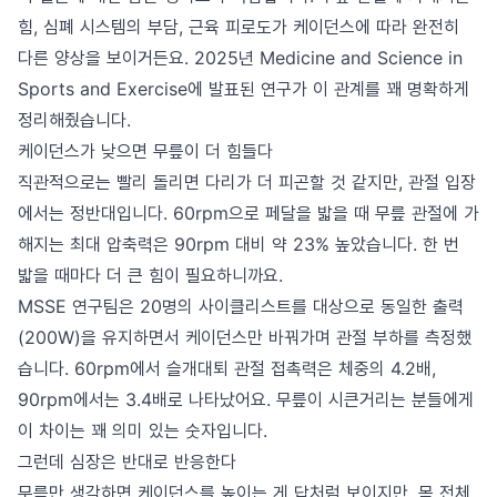
힘, 심폐 시스템의 부담, 근육 피로도가 케이던스에 따라 완전히
다른 양상을 보이거든요. 2025년 Medicine and Science in
Sports and Exercise에 발표된 연구가 이 관계를 꽤 명확하게
정리해줬습니다.
케이던스가 낮으면 무릎이 더 힘들다
직관적으로는 빨리 돌리면 다리가 더 피곤할 것 같지만, 관절 입장
에서는 정반대입니다. 60rpm으로 페달을 밟을 때 무릎 관절에 가
해지는 최대 압축력은 90rpm 대비 약 23% 높았습니다. 한 번
밟을 때마다 더 큰 힘이 필요하니까요.
MSSE 연구팀은 20명의 사이클리스트를 대상으로 동일한 출력
(200W)을 유지하면서 케이던스만 바꿔가며 관절 부하를 측정했
습니다. 60rpm에서 슬개대퇴 관절 접촉력은 체중의 4.2배,
90rpm에서는 3.4배로 나타났어요. 무릎이 시큰거리는 분들에게
이 차이는 꽤 의미 있는 숫자입니다.
그런데 심장은 반대로 반응한다
무릎만 생각하면 케이던스를 높이는 게 답처럼 보이지만, 몸 전체