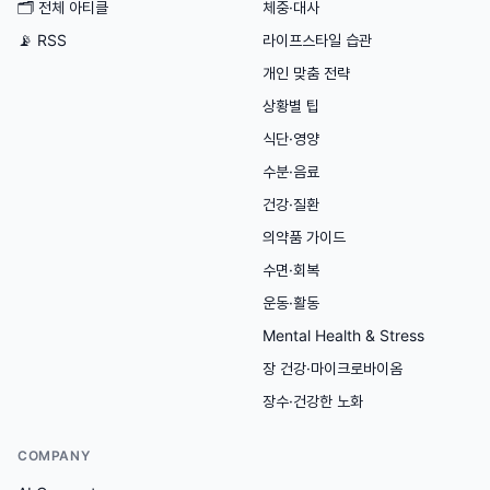
🗂
전체 아티클
체중·대사
📡 RSS
라이프스타일 습관
개인 맞춤 전략
상황별 팁
식단·영양
수분·음료
건강·질환
의약품 가이드
수면·회복
운동·활동
Mental Health & Stress
장 건강·마이크로바이옴
장수·건강한 노화
COMPANY