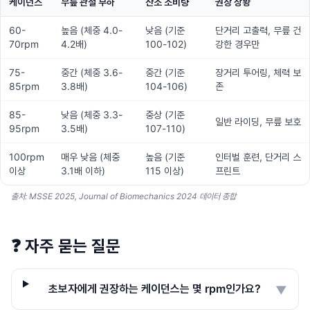
케이던스
무릎 관절 부하
산소 소비량
권장 상황
60-
높음 (체중 4.0-
낮음 (기준
단거리 고출력, 무릎 건
70rpm
4.2배)
100-102)
강한 경우만
75-
중간 (체중 3.6-
중간 (기준
장거리 투어링, 체력 보
85rpm
3.8배)
104-106)
존
85-
낮음 (체중 3.3-
중상 (기준
일반 라이딩, 무릎 보호
95rpm
3.5배)
107-110)
100rpm
매우 낮음 (체중
높음 (기준
인터벌 훈련, 단거리 스
이상
3.1배 이하)
115 이상)
프린트
출처: MSSE 2025, Journal of Biomechanics 2024 데이터 종합
❓
자주 묻는 질문
초보자에게 권장하는 케이던스는 몇 rpm인가요?
▼