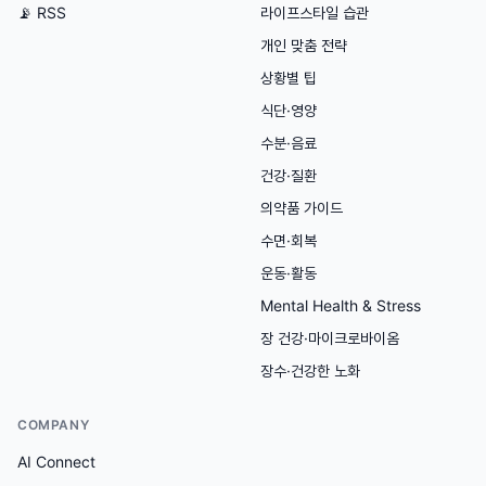
📡 RSS
라이프스타일 습관
개인 맞춤 전략
상황별 팁
식단·영양
수분·음료
건강·질환
의약품 가이드
수면·회복
운동·활동
Mental Health & Stress
장 건강·마이크로바이옴
장수·건강한 노화
COMPANY
AI Connect