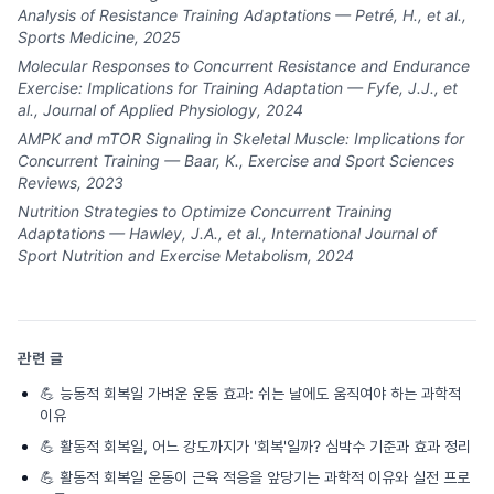
Analysis of Resistance Training Adaptations — Petré, H., et al.,
Sports Medicine, 2025
Molecular Responses to Concurrent Resistance and Endurance
Exercise: Implications for Training Adaptation — Fyfe, J.J., et
al., Journal of Applied Physiology, 2024
AMPK and mTOR Signaling in Skeletal Muscle: Implications for
Concurrent Training — Baar, K., Exercise and Sport Sciences
Reviews, 2023
Nutrition Strategies to Optimize Concurrent Training
Adaptations — Hawley, J.A., et al., International Journal of
Sport Nutrition and Exercise Metabolism, 2024
관련 글
💪
능동적 회복일 가벼운 운동 효과: 쉬는 날에도 움직여야 하는 과학적
이유
💪
활동적 회복일, 어느 강도까지가 '회복'일까? 심박수 기준과 효과 정리
💪
활동적 회복일 운동이 근육 적응을 앞당기는 과학적 이유와 실전 프로