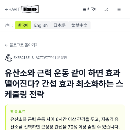
|
←
HAVIT
한국어
🌐
🌙
☰
언어
:
한국어
English
日本語
繁體中文
← 블로그로 돌아가기
💪
·
11
분 분량
EXERCISE & ACTIVITY
유산소와 근력 운동 같이 하면 효과
떨어진다? 간섭 효과 최소화하는 스
케줄링 전략
한 줄 요약
유산소와 근력 운동 사이 6시간 이상 간격을 두고, 저충격 유
산소를 선택하면 근성장 간섭을 70% 이상 줄일 수 있습니다.