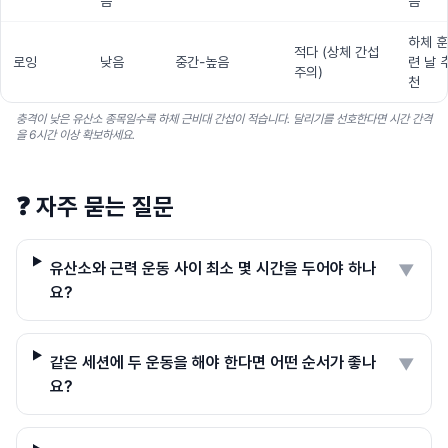
음
음
하체 훈
적다 (상체 간섭
로잉
낮음
중간-높음
련 날 
주의)
천
충격이 낮은 유산소 종목일수록 하체 근비대 간섭이 적습니다. 달리기를 선호한다면 시간 간격
을 6시간 이상 확보하세요.
❓
자주 묻는 질문
유산소와 근력 운동 사이 최소 몇 시간을 두어야 하나
▼
요?
같은 세션에 두 운동을 해야 한다면 어떤 순서가 좋나
▼
요?