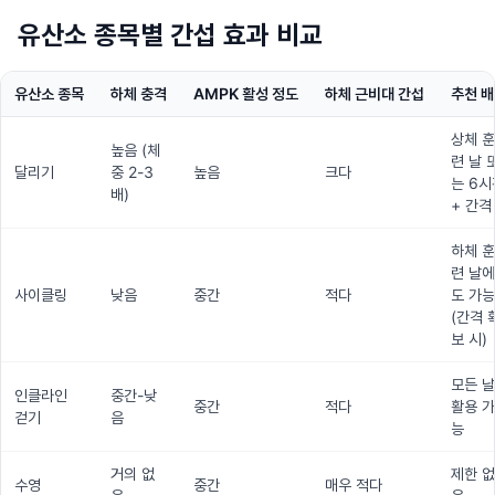
유산소 종목별 간섭 효과 비교
유산소 종목
하체 충격
AMPK 활성 정도
하체 근비대 간섭
추천 
상체 훈
높음 (체
련 날 
달리기
중 2-3
높음
크다
는 6시
배)
+ 간격
하체 훈
련 날에
사이클링
낮음
중간
적다
도 가능
(간격 
보 시)
모든 날
인클라인
중간-낮
중간
적다
활용 가
걷기
음
능
거의 없
제한 없
수영
중간
매우 적다