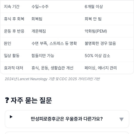
지속 기간
수일~수주
6개월 이상
휴식 후 회복
회복됨
회복 안 됨
운동 후 반응
개운해짐
악화됨(PEM)
원인
수면 부족, 스트레스 등 명확
불명확한 경우 많음
일상 활동
힘들지만 가능
50% 이상 감소
효과적 대처
휴식, 운동, 생활습관 개선
페이싱, 에너지 관리
2024년 Lancet Neurology 기준 및 CDC 2025 가이드라인 기반
❓
자주 묻는 질문
만성피로증후군은 우울증과 다른가요?
▼