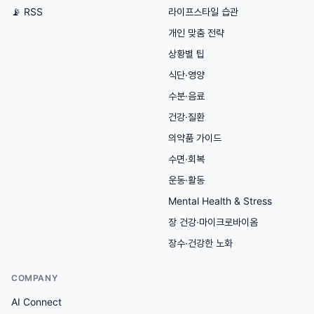
📡 RSS
라이프스타일 습관
개인 맞춤 전략
상황별 팁
식단·영양
수분·음료
건강·질환
의약품 가이드
수면·회복
운동·활동
Mental Health & Stress
장 건강·마이크로바이옴
장수·건강한 노화
COMPANY
AI Connect