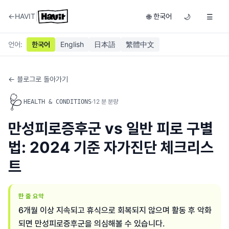
|
←
HAVIT
한국어
🌐
🌙
☰
언어
:
한국어
English
日本語
繁體中文
← 블로그로 돌아가기
🩺
·
12
분 분량
HEALTH & CONDITIONS
만성피로증후군 vs 일반 피로 구별
법: 2024 기준 자가진단 체크리스
트
한 줄 요약
6개월 이상 지속되고 휴식으로 회복되지 않으며 활동 후 악화
되면 만성피로증후군을 의심해볼 수 있습니다.