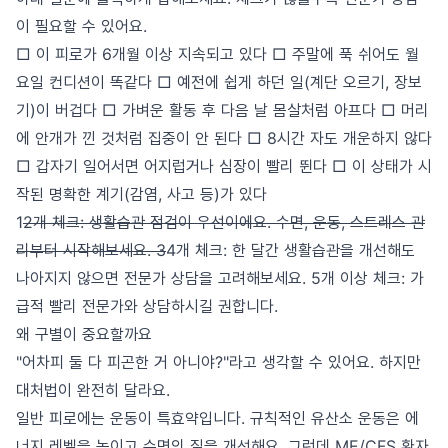
이 필요할 수 있어요.
□ 이 피로가 6개월 이상 지속되고 있다 □ 주말에 푹 쉬어도 월
요일 컨디션이 똑같다 □ 예전에 쉽게 하던 일(계단 오르기, 장보
기)이 버겁다 □ 가벼운 활동 후 다음 날 몸살처럼 아프다 □ 머리
에 안개가 낀 것처럼 집중이 안 된다 □ 8시간 자도 개운하지 않다
□ 갑자기 일어서면 어지럽거나 심장이 빨리 뛴다 □ 이 상태가 시
작된 명확한 계기(감염, 사고 등)가 있다
1
2개 체크: 생활습관 점검이 우선이에요. 수면, 운동, 스트레스 관
리부터 시작해보세요. 3
4개 체크: 한 달간 생활습관을 개선해도
나아지지 않으면 전문가 상담을 고려해보세요. 5개 이상 체크: 가
급적 빨리 전문가와 상담하시길 권합니다.
왜 구별이 중요할까요
"어차피 둘 다 피곤한 거 아니야?"라고 생각할 수 있어요. 하지만
대처법이 완전히 달라요.
일반 피로에는 운동이 특효약입니다. 규칙적인 유산소 운동은 에
너지 레벨을 높이고 수면의 질을 개선해요. 그런데 ME/CFS 환자