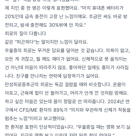
제 지인 중 한 명은 이렇게 표현했어요. "마치 휴대폰 배터리가
20%인데 급속 충전이 고장 난 느낌이에요. 조금만 써도 바로 방
전되고, 밤새 충전해도 30%밖에 안 차요."
피로의 질이 다릅니다
같은 "피곤하다"는 말이지만 느낌이 달라요.
우울증의 피로는 무거운 담요를 덮어쓴 것 같습니다. 의욕이 없고,
모든 게 귀찮고, 뭘 해도 재미가 없어요. 신체적으로 못 움직이는
건 아닌데 마음이 따라주지 않죠. 좋아하던 일에도 흥미가 사라집
니다. 친구를 만나자는 연락에 답장하기가 싫어요.
만성피로증후군의 피로는 독감 걸렸을 때와 비슷합니다. 온몸이
아프고, 근육에 힘이 안 들어가고, 머리가 안개 낀 것처럼 멍해요.
하고 싶은 마음은 있는데 몸이 정말로 안 따라줍니다. 2024년 연
구에서 CFS/ME 환자의 89%가 "의지와 무관하게 신체가 작동을
멈추는 느낌"이라고 보고했어요.
한 환자분 표현이 인상적이었습니다. "우울증일 때는 영화 보기 싫
었어요. 지금은 영화 보고 싶은데 자막 읽을 힘이 없어요."