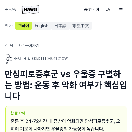
|
←
HAVIT
한국어
🌐
🌙
☰
언어
:
한국어
English
日本語
繁體中文
← 블로그로 돌아가기
🩺
·
11
분 분량
HEALTH & CONDITIONS
만성피로증후군 vs 우울증 구별하
는 방법: 운동 후 악화 여부가 핵심입
니다
한 줄 요약
운동 후 24-72시간 내 증상이 악화되면 만성피로증후군, 오
히려 기분이 나아지면 우울증일 가능성이 높습니다.