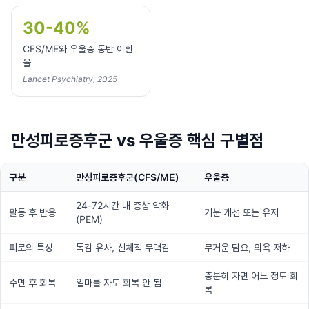
30-40%
CFS/ME와 우울증 동반 이환
율
Lancet Psychiatry, 2025
만성피로증후군 vs 우울증 핵심 구별점
구분
만성피로증후군(CFS/ME)
우울증
24-72시간 내 증상 악화
활동 후 반응
기분 개선 또는 유지
(PEM)
피로의 특성
독감 유사, 신체적 무력감
무거운 담요, 의욕 저하
충분히 자면 어느 정도 회
수면 후 회복
얼마를 자도 회복 안 됨
복