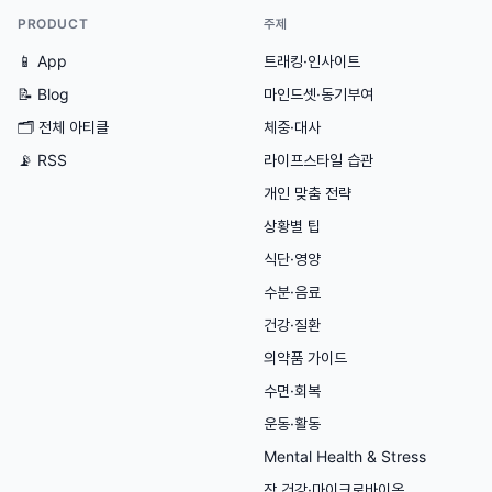
PRODUCT
주제
📱 App
트래킹·인사이트
📝 Blog
마인드셋·동기부여
🗂
전체 아티클
체중·대사
📡 RSS
라이프스타일 습관
개인 맞춤 전략
상황별 팁
식단·영양
수분·음료
건강·질환
의약품 가이드
수면·회복
운동·활동
Mental Health & Stress
장 건강·마이크로바이옴