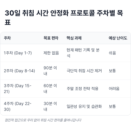
30일 취침 시간 안정화 프로토콜 주차별 목
표
주차
목표 편차
핵심 과제
예상 난이도
현재 패턴 기록 및 분
1주차 (Day 1-7)
제한 없음
쉬움
석
90분 이
2주차 (Day 8-14)
극단적 취침 시간 제거
보통
내
3주차 (Day 15-
60분 이
주말 조정 전략 적용
어려움
21)
내
4주차 (Day 22-
30분 이
일관성 유지 및 습관화
보통
30)
내
점진적 접근으로 무리 없이 취침 시간 편차를 줄여나갑니다