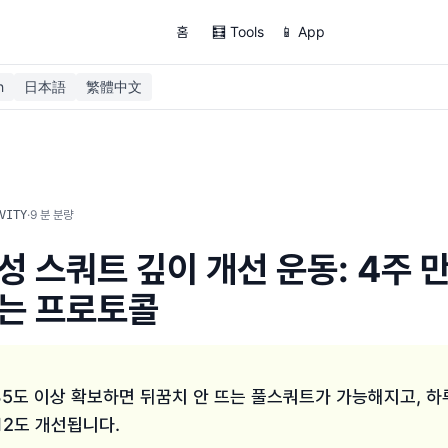
홈
🧮 Tools
📱 App
h
日本語
繁體中文
·
9
분 분량
VITY
성 스쿼트 깊이 개선 운동: 4주 
는 프로토콜
5도 이상 확보하면 뒤꿈치 안 뜨는 풀스쿼트가 가능해지고, 하
-12도 개선됩니다.