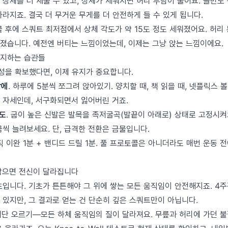
 상체를 더 세울 수 있고, 상체가 세워지면 허리 부담이 줄어요. 골반도
라지죠. 결국 더 무거운 무게를 더 안전하게 들 수 있게 됩니다.
콜 후에 스쿼트 최저점에서 상체 각도가 약 15도 정도 세워졌어요. 허리
졌습니다. 예전엔 버티는 느낌이었는데, 이제는 그냥 앉는 느낌이에요.
유지하는 습관들
성을 확보했다면, 이제 유지가 중요합니다.
상에
. 하루에 5분씩 쪼그려 앉아있기. 양치할 때, 책 읽을 때, 넷플릭스 
 자세인데, 서구화되면서 잃어버린 거죠.
도
. 굽이 높은 신발은 발목을 족저굴곡(발끝이 아래로) 상태로 고정시켜
씩 늘려보세요. 단, 급격한 전환은 금물입니다.
조직 이완 1분 + 밴디드 드릴 1분. 풀 프로토콜은 아니더라도 매번 운동 
잡으면 전신이 달라집니다
입니다. 기초가 튼튼해야 그 위에 쌓는 모든 움직임이 안전해지죠. 4주
 있지만, 그 결과로 얻는 건 단순히 깊은 스쿼트만이 아닙니다.
, 계단 오르기—모든 하체 움직임의 질이 달라져요. 무릎과 허리에 가던 