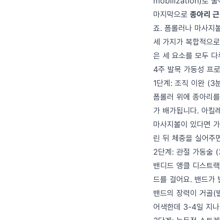
mobilization)로
마지막으로
종아리 근
죠. 폼롤러나 마사지
세 가지가 복합적으로
은 세 요소를 모두 
4주 발목 가동성 프로
1단계: 조직 이완 (3
폼롤러 위에 종아리를
가 배가됩니다. 아킬레
마사지볼이 있다면 가
린 뒤 체중을 실어주면
2단계: 관절 가동술 (
밴디드 앵클 디스트랙
드를 걸어요. 밴드가
밴드의 장력이 거골(발
어색한데 3-4일 지나