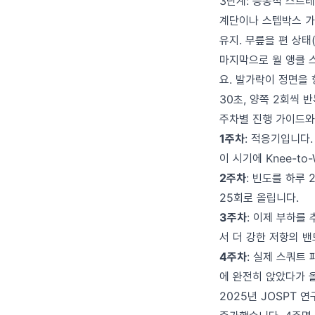
3단계: 능동적 스트레
계단이나 스텝박스 가
유지. 무릎을 편 상태
마지막으로 월 앵클 스
요. 발가락이 정면을
30초, 양쪽 2회씩 
주차별 진행 가이드와
1주차
: 적응기입니다.
이 시기에 Knee-to
2주차
: 빈도를 하루 
25회로 올립니다.
3주차
: 이제 부하를 
서 더 강한 저항의 
4주차
: 실제 스쿼트
에 완전히 앉았다가 올라
2025년 JOSPT 