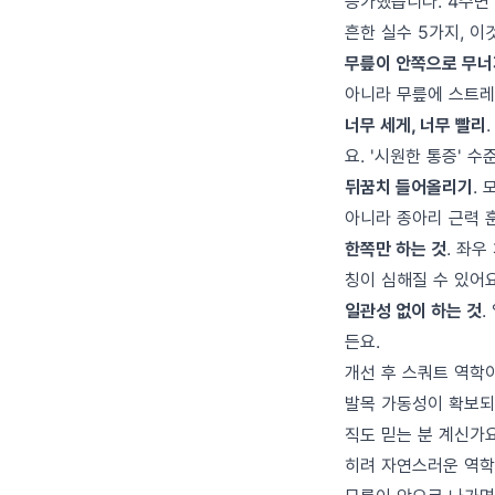
증가했습니다. 4주면 
흔한 실수 5가지, 
무릎이 안쪽으로 무너
아니라 무릎에 스트레
너무 세게, 너무 빨리
요. '시원한 통증' 
뒤꿈치 들어올리기
.
아니라 종아리 근력 
한쪽만 하는 것
. 좌우
칭이 심해질 수 있어요
일관성 없이 하는 것
.
든요.
개선 후 스쿼트 역학
발목 가동성이 확보되면
직도 믿는 분 계신가
히려 자연스러운 역학