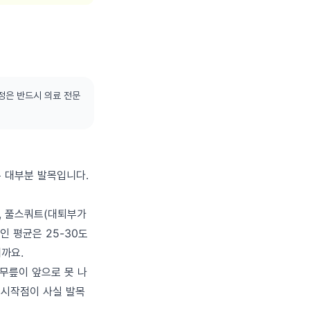
정은 반드시 의료 전문
은 대부분 발목입니다.
따르면, 풀스쿼트(대퇴부가
인 평균은 25-30도
니까요.
 무릎이 앞으로 못 나
 시작점이 사실 발목