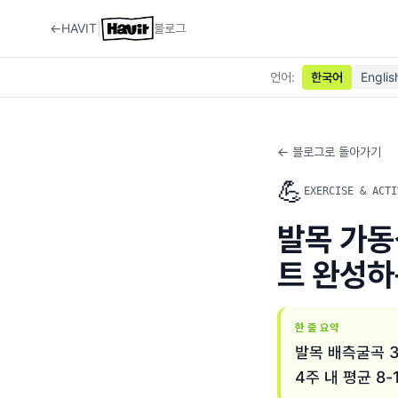
|
←
HAVIT
블로그
언어
:
한국어
Englis
← 블로그로 돌아가기
💪
EXERCISE & ACTI
발목 가동
트 완성하
한 줄 요약
발목 배측굴곡 3
4주 내 평균 8