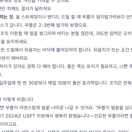
6-8도 정도 개선을 기대할 수 있어요.
이것만 피해도 결과가 달라져요
지는 것
. 월 스트레칭이나 밴디드 드릴 할 때 무릎이 엄지발가락보다 
스가 갑니다. 무릎은 2-3번째 발가락 방향으로.
. 조직 이완할 때 얼굴 찡그리며 버티는 분들 많은데, 과도한 압력은 오
수준을 유지하세요.
 모든 드릴에서 뒤꿈치는 바닥에 붙어있어야 합니다. 뒤꿈치가 뜨는 순간
훈련이 돼버려요.
 차이가 있어도 양쪽 다 해야 합니다. 좋은 쪽도 유지가 필요하고, 나쁜
.
 일주일에 한 번 30분보다 매일 10분이 훨씬 효과적입니다. 조직은 
이 이렇게 바뀝니다
 무릎이 자연스럽게 발끝 너머로 나갈 수 있어요. "무릎이 발끝을 넘으면
요? 2024년 IJSPT 리뷰에서 명확히 밝혔습니다—건강한 무릎이라면 
이라고요.