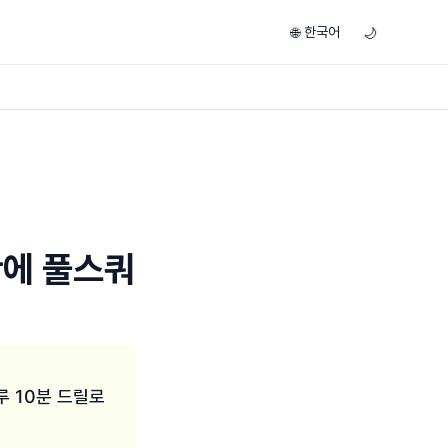
한국어
🌐
🌙
만에 풀스쿼
루 10분 드릴로