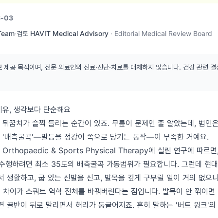
6-03
 Team
·
검토
HAVIT Medical Advisory
·
Editorial Medical Review Board
보 제공 목적이며, 전문 의료인의 진료·진단·치료를 대체하지 않습니다. 건강 관련 결
이유, 생각보다 단순해요
 뒤꿈치가 슬쩍 들리는 순간이 있죠. 무릎이 문제인 줄 알았는데, 범인
 '배측굴곡'—발등을 정강이 쪽으로 당기는 동작—이 부족한 거예요.
of Orthopaedic & Sports Physical Therapy에 실린 연구에 
 수행하려면 최소 35도의 배측굴곡 가동범위가 필요합니다. 그런데 현대
서 생활하고, 굽 있는 신발을 신고, 발목을 깊게 구부릴 일이 거의 없으
0도 차이가 스쿼트 역학 전체를 바꿔버린다는 점입니다. 발목이 안 꺾이면
면 골반이 뒤로 말리면서 허리가 둥글어지죠. 흔히 말하는 '버트 윙크'의