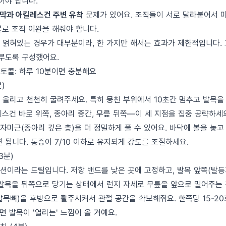
 풀어야 합니다.
막과 아킬레스건 주변 유착
문제가 있어요. 조직들이 서로 달라붙어서 
볼로 조직 이완을 해줘야 합니다.
 얽혀있는 경우가 대부분이라, 한 가지만 해서는 효과가 제한적입니다.
다루도록 구성했어요.
토콜: 하루 10분이면 충분해요
분)
 올리고 천천히 굴려주세요. 특히 뭉친 부위에서 10초간 멈추고 발목을
스건 바로 위쪽, 종아리 중간, 무릎 뒤쪽—이 세 지점을 집중 공략하세
자미근(종아리 깊은 층)을 더 정밀하게 풀 수 있어요. 바닥에 볼을 놓고
 됩니다. 통증이 7/10 이하로 유지되게 강도를 조절하세요.
3분)
션이라는 드릴입니다. 저항 밴드를 낮은 곳에 고정하고, 발목 앞쪽(발등
 발목을 뒤쪽으로 당기는 상태에서 런지 자세로 무릎을 앞으로 밀어주는 
목뼈)을 후방으로 활주시켜서 관절 공간을 확보해줘요. 한쪽당 15-20회
면 발목이 '열리는' 느낌이 올 거예요.