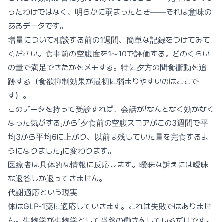
ったわけではなく、明らかに弱まったとき——それは意味の
あるデータです。
増量について相談する前の1週間、簡単な記録をつけてみて
ください。食事前の空腹度を1〜10で評価する。どのくらい
の量で満足できたかをメモする。特に夕方の間食衝動を追
跡する（食欲抑制効果が最初に弱まりやすいのはここで
す）。
このデータを持って受診すれば、会話が「なんとなく効かなく
なった気がする」から「夕食前の空腹スコアがこの3週間で平
均3から平均6に上がり、以前は残していた量を完食するよ
うになりました」に変わります。
医療者は具体的な情報に反応します。曖昧な訴えには曖昧
な返答しか返ってきません。
代謝適応という現実
体はGLP-1薬に適応していきます。これは失敗ではありませ
ん。生物学が生物学として当然の働きをしているだけです。