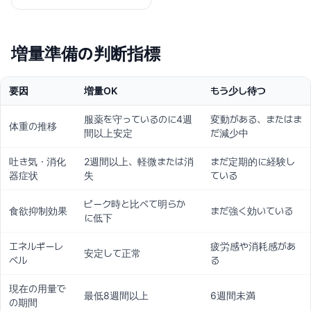
増量準備の判断指標
要因
増量OK
もう少し待つ
服薬を守っているのに4週
変動がある、またはま
体重の推移
間以上安定
だ減少中
吐き気・消化
2週間以上、軽微または消
まだ定期的に経験し
器症状
失
ている
ピーク時と比べて明らか
食欲抑制効果
まだ強く効いている
に低下
エネルギーレ
疲労感や消耗感があ
安定して正常
ベル
る
現在の用量で
最低8週間以上
6週間未満
の期間