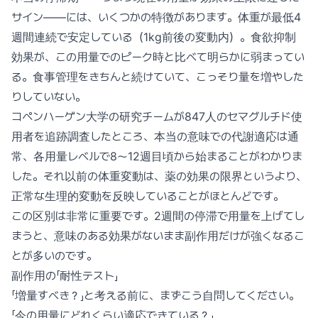
サイン——には、いくつかの特徴があります。体重が最低4
週間連続で安定している（1kg前後の変動内）。食欲抑制
効果が、この用量でのピーク時と比べて明らかに弱まってい
る。食事管理をきちんと続けていて、こっそり量を増やした
りしていない。
コペンハーゲン大学の研究チームが847人のセマグルチド使
用者を追跡調査したところ、本当の意味での代謝適応は通
常、各用量レベルで8〜12週目頃から始まることがわかりま
した。それ以前の体重変動は、薬の効果の限界というより、
正常な生理的変動を反映していることがほとんどです。
この区別は非常に重要です。2週間の停滞で用量を上げてし
まうと、意味のある効果がないまま副作用だけが強くなるこ
とが多いのです。
副作用の「耐性テスト」
「増量すべき？」と考える前に、まずこう自問してください。
「今の用量にどれくらい適応できている？」