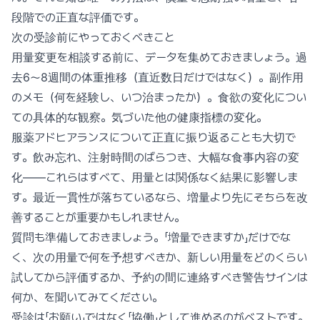
段階での正直な評価です。
次の受診前にやっておくべきこと
用量変更を相談する前に、データを集めておきましょう。過
去6〜8週間の体重推移（直近数日だけではなく）。副作用
のメモ（何を経験し、いつ治まったか）。食欲の変化につい
ての具体的な観察。気づいた他の健康指標の変化。
服薬アドヒアランスについて正直に振り返ることも大切で
す。飲み忘れ、注射時間のばらつき、大幅な食事内容の変
化——これらはすべて、用量とは関係なく結果に影響しま
す。最近一貫性が落ちているなら、増量より先にそちらを改
善することが重要かもしれません。
質問も準備しておきましょう。「増量できますか」だけでな
く、次の用量で何を予想すべきか、新しい用量をどのくらい
試してから評価するか、予約の間に連絡すべき警告サインは
何か、を聞いてみてください。
受診は「お願い」ではなく「協働」として進めるのがベストです。