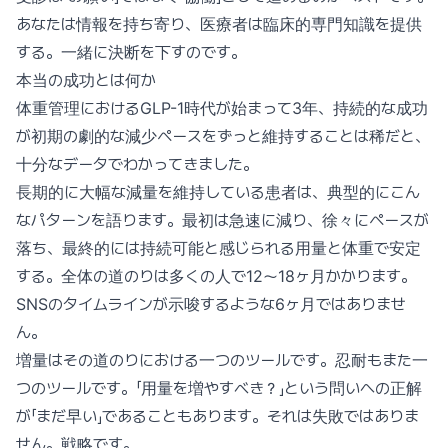
あなたは情報を持ち寄り、医療者は臨床的専門知識を提供
する。一緒に決断を下すのです。
本当の成功とは何か
体重管理におけるGLP-1時代が始まって3年、持続的な成功
が初期の劇的な減少ペースをずっと維持することは稀だと、
十分なデータでわかってきました。
長期的に大幅な減量を維持している患者は、典型的にこん
なパターンを語ります。最初は急速に減り、徐々にペースが
落ち、最終的には持続可能と感じられる用量と体重で安定
する。全体の道のりは多くの人で12〜18ヶ月かかります。
SNSのタイムラインが示唆するような6ヶ月ではありませ
ん。
増量はその道のりにおける一つのツールです。忍耐もまた一
つのツールです。「用量を増やすべき？」という問いへの正解
が「まだ早い」であることもあります。それは失敗ではありま
せん。戦略です。