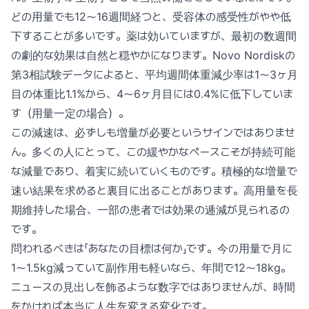
どの用量でも12〜16週間経つと、受容体の感受性がやや低
下することが多いです。薬は効いていますが、最初の数週間
の劇的な効果は自然と穏やかになります。Novo Nordiskの
第3相試験データによると、平均週間体重減少率は1〜3ヶ月
目の体重比1.1%から、4〜6ヶ月目には0.4%に低下していま
す（用量一定の場合）。
この減速は、必ずしも増量が必要というサインではありませ
ん。多くの人にとって、この緩やかなペースこそが持続可能
な減量であり、着実に続いていくものです。積極的な増量で
速い結果を求めると裏目に出ることがあります。高用量を長
期維持した場合、一部の患者では効果の逓減が見られるの
です。
問われるべきは「あなたの目標は何か」です。今の用量で月に
1〜1.5kg減っていて副作用も軽いなら、年間で12〜18kg。
ニュースの見出しを飾るような数字ではありませんが、時間
をかければ本当に人生を変える変化です。