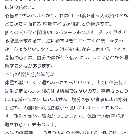
になり始める。
心当たりがありますか？これはGLP-1薬を使う人の約70%が
どこかで直面する「増量すべきか問題」との遭遇です。
多くの人が陥る間違いは2パターンあります。焦って早すぎ
る増量を求めるか、逆に待ちすぎてせっかくの勢いを失う
か。ちょうどいいタイミングは確かに存在しますが、それを
見極めるには、自分の体が何を伝えようとしているのかを理
解する必要があります。
本当の「停滞期」とは何か
体重が減りにくい週があったからといって、すぐに停滞期と
は限りません。人間の体は機械ではないので、毎週きっちり
0.5kg減るわけではありません。塩分の多い食事による水分
貯留が、2週間分の脂肪減少を隠してしまうこともありま
す。運動を始めて筋肉がついたことで、体重計の数字が相
殺されることもあります。
本当の停滞期——つまり現在の用量が効果の上限に達した