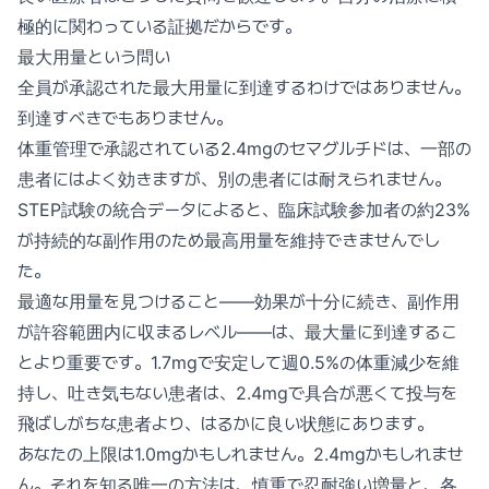
極的に関わっている証拠だからです。
最大用量という問い
全員が承認された最大用量に到達するわけではありません。
到達すべきでもありません。
体重管理で承認されている2.4mgのセマグルチドは、一部の
患者にはよく効きますが、別の患者には耐えられません。
STEP試験の統合データによると、臨床試験参加者の約23%
が持続的な副作用のため最高用量を維持できませんでし
た。
最適な用量を見つけること——効果が十分に続き、副作用
が許容範囲内に収まるレベル——は、最大量に到達するこ
とより重要です。1.7mgで安定して週0.5%の体重減少を維
持し、吐き気もない患者は、2.4mgで具合が悪くて投与を
飛ばしがちな患者より、はるかに良い状態にあります。
あなたの上限は1.0mgかもしれません。2.4mgかもしれませ
ん。それを知る唯一の方法は、慎重で忍耐強い増量と、各