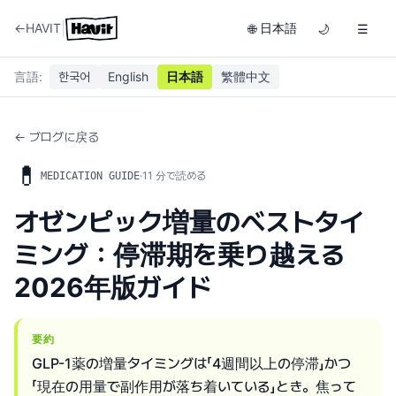
|
←
HAVIT
日本語
🌐
🌙
☰
言語
:
한국어
English
日本語
繁體中文
← ブログに戻る
💊
·
11
分で読める
MEDICATION GUIDE
オゼンピック増量のベストタイ
ミング：停滞期を乗り越える
2026年版ガイド
要約
GLP-1薬の増量タイミングは「4週間以上の停滞」かつ
「現在の用量で副作用が落ち着いている」とき。焦って