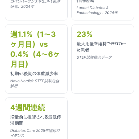
作用軽減
コペンハーゲン大学GLP-1追跡
研究、2024年
Lancet Diabetes &
Endocrinology、2024年
週1.1%（1〜3
23%
ヶ月目）vs
最大用量を維持できなかっ
た患者
0.4%（4〜6ヶ
STEP試験統合データ
月目）
初期vs後期の体重減少率
Novo Nordisk STEP試験統合
解析
4週間連続
増量前に推奨される最低停
滞期間
Diabetes Care 2025年臨床ガ
イダンス