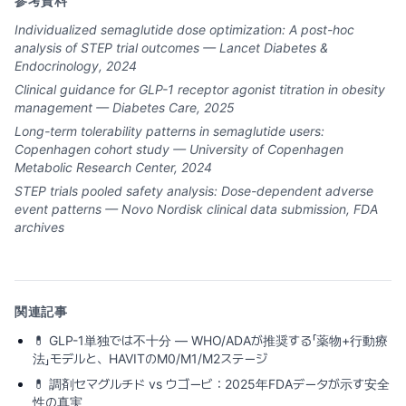
参考資料
Individualized semaglutide dose optimization: A post-hoc
analysis of STEP trial outcomes — Lancet Diabetes &
Endocrinology, 2024
Clinical guidance for GLP-1 receptor agonist titration in obesity
management — Diabetes Care, 2025
Long-term tolerability patterns in semaglutide users:
Copenhagen cohort study — University of Copenhagen
Metabolic Research Center, 2024
STEP trials pooled safety analysis: Dose-dependent adverse
event patterns — Novo Nordisk clinical data submission, FDA
archives
関連記事
💊
GLP-1単独では不十分 — WHO/ADAが推奨する「薬物+行動療
法」モデルと、HAVITのM0/M1/M2ステージ
💊
調剤セマグルチド vs ウゴービ：2025年FDAデータが示す安全
性の真実