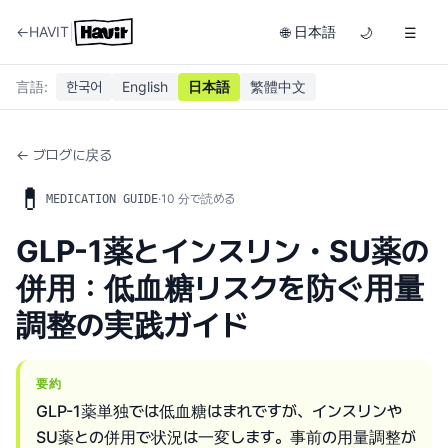
|
←
HAVIT
日本語
🌐
🌙
☰
言語
:
한국어
English
日本語
繁體中文
← ブログに戻る
💊
·
10
分で読める
MEDICATION GUIDE
GLP-1薬とインスリン・SU薬の
併用：低血糖リスクを防ぐ用量
調整の実践ガイド
要約
GLP-1薬単独では低血糖はまれですが、インスリンや
SU薬との併用で状況は一変します。事前の用量調整が