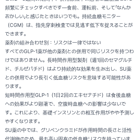
頻繁にチェックすべきです—食前、運転前、そして「なんか
おかしい」と感じたときはいつでも。持続血糖モニター
（CGM）は、指先穿刺検査では見逃す低下を捉えることが
できます。
薬剤の組み合わせ別：リスクは一律ではない
すべてのGLP-1薬が他の薬剤との併用で同じリスクを持つわ
けではありません。長時間作用型製剤（週1回のセマグルチ
ド、チルゼパチド）はより持続的な効果を生み出し、SU薬
との併用でより長引く低血糖リスクを意味する可能性があ
ります。
短時間作用型GLP-1（1日2回のエキセナチド）は食後血糖
への効果がより顕著で、空腹時血糖への影響は少ないで
す。これにより、基礎インスリンとの相互作用がやや予測し
やすくなります。
SU薬の中では、グリベンクラミドが作用時間の長さと活性
代謝物のため、最も高い固有の低血糖リスクを持っていま