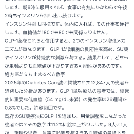
します。朝8時に服用すれば、食事の有無にかかわらず午後
2時もインスリンを押し出し続けます。
インスリン注射も同様です。体内に入れば、その仕事を遂行
します。血糖値が180でも80でも関係ありません。
GLP-1薬をこれらと併用すると、2つのインスリン増強メカ
ニズムが重なります。GLP-1がβ細胞の反応性を高め、SU薬
やインスリンが持続的な刺激を与える。結果として、どちら
か単独よりも血糖値が下がりすぎる可能性があるのです。
処方医が立ち止まるべき数字
2025年のDiabetes Care誌に掲載された12,847人の患者を
追跡した分析があります。GLP-1単独療法の患者では、臨床
的に重要な低血糖（54 mg/dL未満）の発生率は26週間で
0.8%でした。許容範囲です。
既存のSU薬療法にGLP-1を追加し、用量調整をしなかった
患者では？その数字は11.2%に跳ね上がりました。9人に1人
が、運転や思考、意識に影響を与えうる血糖値の急降下を