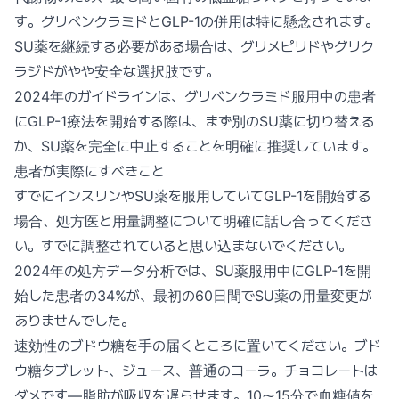
す。グリベンクラミドとGLP-1の併用は特に懸念されます。
SU薬を継続する必要がある場合は、グリメピリドやグリク
ラジドがやや安全な選択肢です。
2024年のガイドラインは、グリベンクラミド服用中の患者
にGLP-1療法を開始する際は、まず別のSU薬に切り替える
か、SU薬を完全に中止することを明確に推奨しています。
患者が実際にすべきこと
すでにインスリンやSU薬を服用していてGLP-1を開始する
場合、処方医と用量調整について明確に話し合ってくださ
い。すでに調整されていると思い込まないでください。
2024年の処方データ分析では、SU薬服用中にGLP-1を開
始した患者の34%が、最初の60日間でSU薬の用量変更が
ありませんでした。
速効性のブドウ糖を手の届くところに置いてください。ブド
ウ糖タブレット、ジュース、普通のコーラ。チョコレートは
ダメです—脂肪が吸収を遅らせます。10〜15分で血糖値を