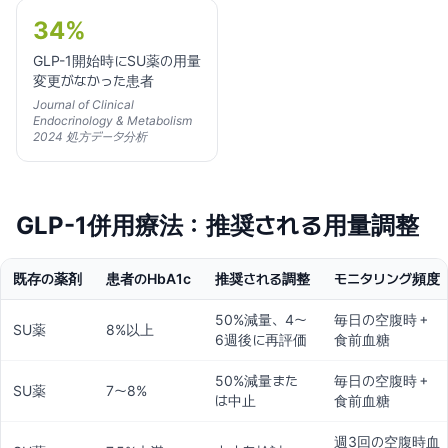
34%
GLP-1開始時にSU薬の用量
変更がなかった患者
Journal of Clinical
Endocrinology & Metabolism
2024 処方データ分析
GLP-1併用療法：推奨される用量調整
既存の薬剤
患者のHbA1c
推奨される調整
モニタリング頻度
50%減量、4〜
毎日の空腹時＋
SU薬
8%以上
6週後に再評価
食前血糖
50%減量また
毎日の空腹時＋
SU薬
7〜8%
は中止
食前血糖
週3回の空腹時血