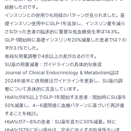
経験したのです。
インスリンとの併用でも同様のパターンが見られました。基
礎インスリン使用中にGLP-1を追加し、インスリン量を減ら
さなかった患者の臨床的に重要な低血糖発生率は14.3%。
GLP-1開始時に基礎インスリンを20%減量した患者では？わ
ずか3.1%でした。
単純な用量調整で4倍以上の差が出るのです。
SU薬の用量減量：ガイドラインの具体的な推奨
Journal of Clinical Endocrinology & Metabolism誌は
2024年後半に併用療法ガイドラインを更新し、SU薬の調
整について具体的に言及しています。
HbA1cが8%以上でGLP-1を開始する患者：開始時にSU薬を
50%減量し、4〜6週間後に血糖パターンに基づいて再評価
することを検討。
HbA1cが7〜8%の患者：SU薬を直ちに50%減量。特に
HbA1cが7%に近い場合は、完全に中止する臨床医もいま