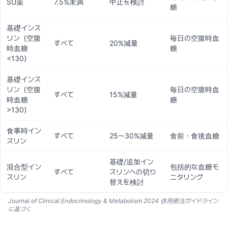
SU薬
7.5%未満
中止を検討
糖
基礎インス
リン（空腹
毎日の空腹時血
すべて
20%減量
時血糖
糖
<130）
基礎インス
リン（空腹
毎日の空腹時血
すべて
15%減量
時血糖
糖
>130）
食事時イン
すべて
25〜30%減量
食前・食後血糖
スリン
基礎/追加イン
混合型イン
包括的な血糖モ
すべて
スリンへの切り
スリン
ニタリング
替えを検討
Journal of Clinical Endocrinology & Metabolism 2024 併用療法ガイドライン
に基づく