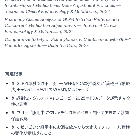
Incretin-Based Medications: Dose Adjustment Protocols —
Journal of Clinical Endocrinology & Metabolism, 2024
Pharmacy Claims Analysis of GLP-1 Initiation Patterns and
Concurrent Medication Adjustments — Journal of Clinical
Endocrinology & Metabolism, 2024
Comparative Safety of Sulfonylureas in Combination with GLP-1
Receptor Agonists — Diabetes Care, 2025
関連記事
💊
GLP-1単独では不十分 — WHO/ADAが推奨する「薬物+行動療
法」モデルと、HAVITのM0/M1/M2ステージ
💊
調剤セマグルチド vs ウゴービ：2025年FDAデータが示す安全
性の真実
💊
ウゴービ服用中にクレアチンは摂るべき？知っておきたい筋肉
保護戦略
💊
オゼンピック服用中にお酒を飲んでも大丈夫？アルコール耐性
の変化が意味すること