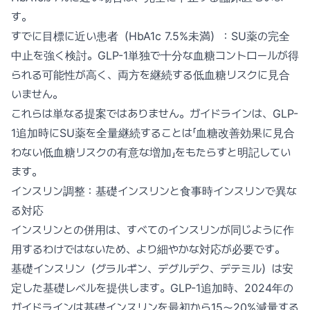
す。
すでに目標に近い患者（HbA1c 7.5%未満）：SU薬の完全
中止を強く検討。GLP-1単独で十分な血糖コントロールが得
られる可能性が高く、両方を継続する低血糖リスクに見合
いません。
これらは単なる提案ではありません。ガイドラインは、GLP-
1追加時にSU薬を全量継続することは「血糖改善効果に見合
わない低血糖リスクの有意な増加」をもたらすと明記してい
ます。
インスリン調整：基礎インスリンと食事時インスリンで異な
る対応
インスリンとの併用は、すべてのインスリンが同じように作
用するわけではないため、より細やかな対応が必要です。
基礎インスリン（グラルギン、デグルデク、デテミル）は安
定した基礎レベルを提供します。GLP-1追加時、2024年の
ガイドラインは基礎インスリンを最初から15〜20%減量する