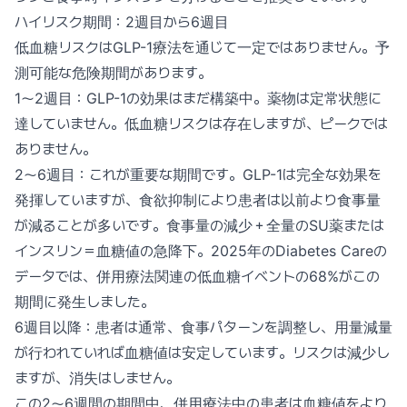
ハイリスク期間：2週目から6週目
低血糖リスクはGLP-1療法を通じて一定ではありません。予
測可能な危険期間があります。
1〜2週目：GLP-1の効果はまだ構築中。薬物は定常状態に
達していません。低血糖リスクは存在しますが、ピークでは
ありません。
2〜6週目：これが重要な期間です。GLP-1は完全な効果を
発揮していますが、食欲抑制により患者は以前より食事量
が減ることが多いです。食事量の減少＋全量のSU薬または
インスリン＝血糖値の急降下。2025年のDiabetes Careの
データでは、併用療法関連の低血糖イベントの68%がこの
期間に発生しました。
6週目以降：患者は通常、食事パターンを調整し、用量減量
が行われていれば血糖値は安定しています。リスクは減少し
ますが、消失はしません。
この2〜6週間の期間中、併用療法中の患者は血糖値をより