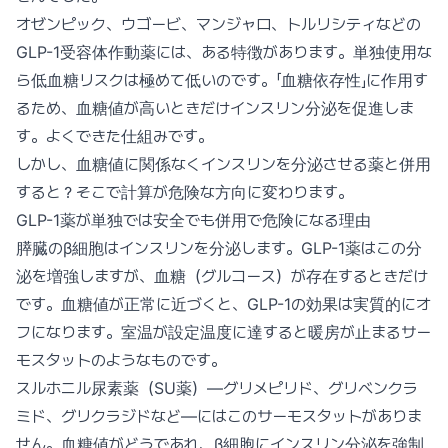
オゼンピック、ウゴービ、マンジャロ、トルリシティなどの
GLP-1受容体作動薬には、ある特徴があります。単独使用な
ら低血糖リスクは極めて低いのです。「血糖依存性」に作用す
るため、血糖値が高いときだけインスリン分泌を促進しま
す。よくできた仕組みです。
しかし、血糖値に関係なくインスリンを分泌させる薬と併用
すると？そこで計算が危険な方向に変わります。
GLP-1薬が単独では安全でも併用で危険になる理由
膵臓のβ細胞はインスリンを分泌します。GLP-1薬はこの分
泌を増強しますが、血糖（グルコース）が存在するときだけ
です。血糖値が正常に近づくと、GLP-1の効果は実質的にオ
フになります。室温が設定温度に達すると暖房が止まるサー
モスタットのようなものです。
スルホニル尿素薬（SU薬）—グリメピリド、グリベンクラ
ミド、グリクラジドなど—にはこのサーモスタットがありま
せん。血糖値がどうであれ、β細胞にインスリン分泌を強制