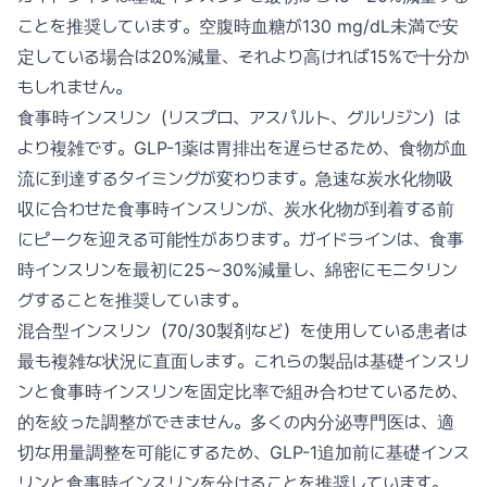
ことを推奨しています。空腹時血糖が130 mg/dL未満で安
定している場合は20%減量、それより高ければ15%で十分か
もしれません。
食事時インスリン（リスプロ、アスパルト、グルリジン）は
より複雑です。GLP-1薬は胃排出を遅らせるため、食物が血
流に到達するタイミングが変わります。急速な炭水化物吸
収に合わせた食事時インスリンが、炭水化物が到着する前
にピークを迎える可能性があります。ガイドラインは、食事
時インスリンを最初に25〜30%減量し、綿密にモニタリン
グすることを推奨しています。
混合型インスリン（70/30製剤など）を使用している患者は
最も複雑な状況に直面します。これらの製品は基礎インスリ
ンと食事時インスリンを固定比率で組み合わせているため、
的を絞った調整ができません。多くの内分泌専門医は、適
切な用量調整を可能にするため、GLP-1追加前に基礎インス
リンと食事時インスリンを分けることを推奨しています。