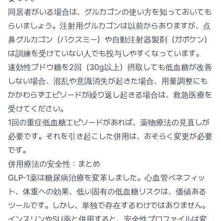
同居者がいる場合は、グルカゴンの使い方を知っておいても
らいましょう。注射用グルカゴンは以前からありますが、点
鼻グルカゴン（バクスミー）や自動注射器製剤（ガボケン）
は訓練を受けていない人でも投与しやすくなっています。
速効性ブドウ糖を2回（30g以上）摂取しても低血糖が改善
しない場合、混乱や意識消失が起きた場合、用量調整にも
かかわらずエピソードが繰り返し起きる場合は、救急医療を
受けてください。
1回の重症低血糖エピソードがあれば、薬物療法の見直しが
必要です。それを引き起こした併用は、おそらく変更が必要
です。
併用療法の安全性：まとめ
GLP-1薬は糖尿病治療を変革しました。心血管ベネフィッ
ト、体重への効果、低い固有の低血糖リスクは、価値ある
ツールです。しかし、単独で存在するわけではありません。
インスリンやSU薬と併用すると、安全性プロファイルは変