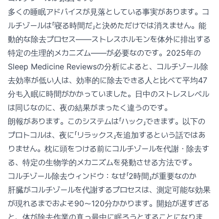
多くの睡眠アドバイスが見落としている事実があります。コ
ルチゾールは「寝る時間だ」と決めただけでは消えません。能
動的な除去プロセス——ストレスホルモンを体外に排出する
特定の生理的メカニズム——が必要なのです。2025年の
Sleep Medicine Reviewsの分析によると、コルチゾール除
去効率が低い人は、効率的に除去できる人と比べて平均47
分も入眠に時間がかかっていました。日中のストレスレベル
は同じなのに、夜の結果がまったく違うのです。
朗報があります。このシステムは「ハック」できます。以下の
プロトコルは、夜に「リラックス」を追加するという話ではあ
りません。枕に頭をつける前にコルチゾールを代謝・除去す
る、特定の生物学的メカニズムを発動させる方法です。
コルチゾール除去ウィンドウ：なぜ「2時間」が重要なのか
肝臓がコルチゾールを代謝するプロセスは、測定可能な効果
が現れるまでおよそ90〜120分かかります。開始が遅すぎる
と、体が除去作業の真っ最中に眠ろうとすることになりま