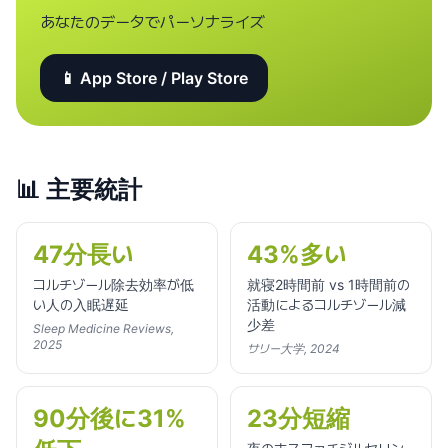
あなたのデータでパーソナライズ
📱 App Store / Play Store
📊
主要統計
47分長い
43%多い
コルチゾール除去効率が低
就寝2時間前 vs 1時間前の
い人の入眠遅延
活動によるコルチゾール減
少差
Sleep Medicine Reviews,
2025
サリー大学, 2024
90分後に31%
23分短縮