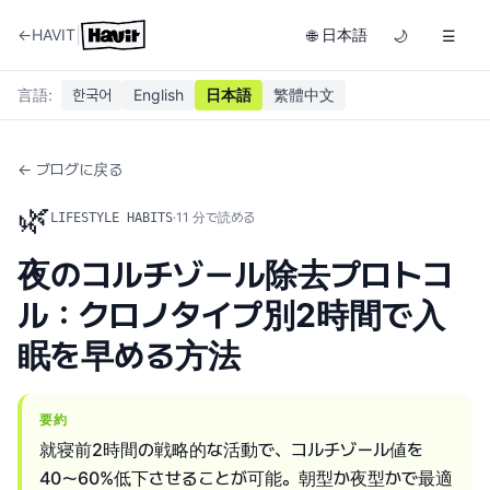
|
←
HAVIT
日本語
🌐
🌙
☰
言語
:
한국어
English
日本語
繁體中文
← ブログに戻る
🌿
·
11
分で読める
LIFESTYLE HABITS
夜のコルチゾール除去プロトコ
ル：クロノタイプ別2時間で入
眠を早める方法
要約
就寝前2時間の戦略的な活動で、コルチゾール値を
40〜60%低下させることが可能。朝型か夜型かで最適