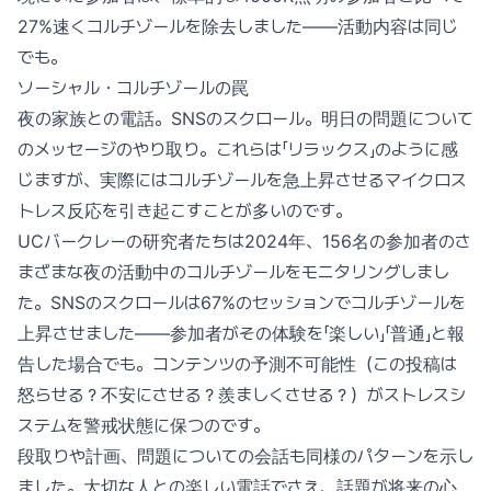
27%速くコルチゾールを除去しました——活動内容は同じ
でも。
ソーシャル・コルチゾールの罠
夜の家族との電話。SNSのスクロール。明日の問題について
のメッセージのやり取り。これらは「リラックス」のように感
じますが、実際にはコルチゾールを急上昇させるマイクロス
トレス反応を引き起こすことが多いのです。
UCバークレーの研究者たちは2024年、156名の参加者のさ
まざまな夜の活動中のコルチゾールをモニタリングしまし
た。SNSのスクロールは67%のセッションでコルチゾールを
上昇させました——参加者がその体験を「楽しい」「普通」と報
告した場合でも。コンテンツの予測不可能性（この投稿は
怒らせる？不安にさせる？羨ましくさせる？）がストレスシ
ステムを警戒状態に保つのです。
段取りや計画、問題についての会話も同様のパターンを示し
ました。大切な人との楽しい電話でさえ、話題が将来の心