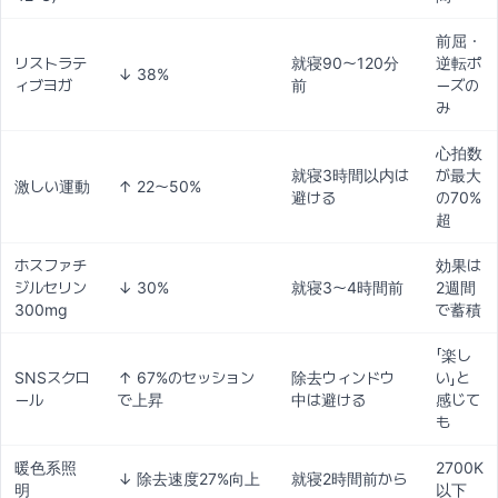
前屈・
リストラテ
就寝90〜120分
逆転ポ
↓ 38%
ィブヨガ
前
ーズの
み
心拍数
就寝3時間以内は
が最大
激しい運動
↑ 22〜50%
避ける
の70%
超
ホスファチ
効果は
ジルセリン
↓ 30%
就寝3〜4時間前
2週間
300mg
で蓄積
「楽し
SNSスクロ
↑ 67%のセッション
除去ウィンドウ
い」と
ール
で上昇
中は避ける
感じて
も
暖色系照
2700K
↓ 除去速度27%向上
就寝2時間前から
明
以下