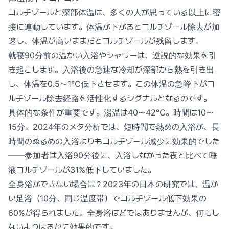
コルチゾールと深部体温は、多くの人が思っている以上に密
接に連動しています。体温が下がるとコルチゾール除去が加
速し、体温が高いままだとコルチゾールが残留します。
就寝90分前の温かい入浴やシャワーは、逆説的な効果を引
き起こします。入浴後の急速な冷却が深部から熱を引き出
し、体温を0.5〜1℃低下させます。この体温の急降下がコ
ルチゾール除去経路を活性化するシグナルとなるのです。
具体的な条件が重要です。湯温は40〜42℃。時間は10〜
15分。2024年のメタ分析では、短時間で熱めの入浴が、長
時間のぬるめの入浴よりもコルチゾール減少に効果的でした
——参加者は入浴90分後に、入浴しなかった夜と比べて唾
液コルチゾールが31%低下していました。
全身浴ができない場合は？2023年の日本の研究では、温か
い足浴（10分、同じ温度帯）でコルチゾール低下効果の
60%が得られました。全身浴ほどではありませんが、何もし
ないよりはるかに効果的です。