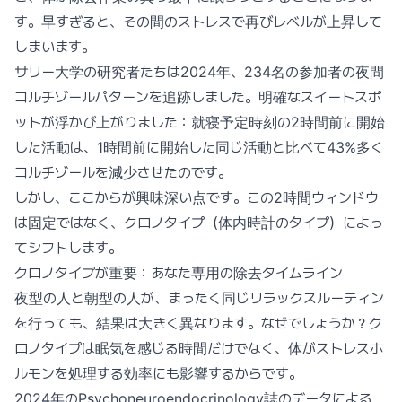
す。早すぎると、その間のストレスで再びレベルが上昇して
しまいます。
サリー大学の研究者たちは2024年、234名の参加者の夜間
コルチゾールパターンを追跡しました。明確なスイートスポ
ットが浮かび上がりました：就寝予定時刻の2時間前に開始
した活動は、1時間前に開始した同じ活動と比べて43%多く
コルチゾールを減少させたのです。
しかし、ここからが興味深い点です。この2時間ウィンドウ
は固定ではなく、クロノタイプ（体内時計のタイプ）によっ
てシフトします。
クロノタイプが重要：あなた専用の除去タイムライン
夜型の人と朝型の人が、まったく同じリラックスルーティン
を行っても、結果は大きく異なります。なぜでしょうか？ク
ロノタイプは眠気を感じる時間だけでなく、体がストレスホ
ルモンを処理する効率にも影響するからです。
2024年のPsychoneuroendocrinology誌のデータによる