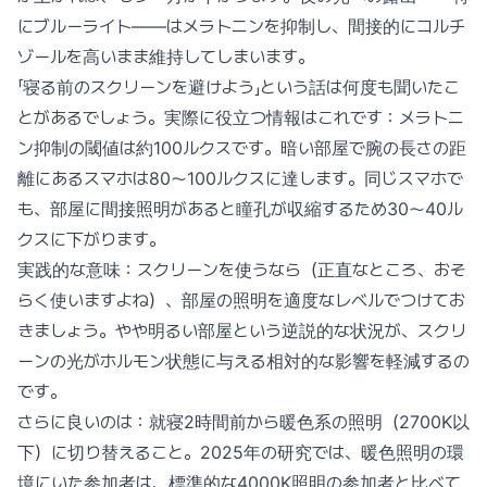
にブルーライト——はメラトニンを抑制し、間接的にコルチ
ゾールを高いまま維持してしまいます。
「寝る前のスクリーンを避けよう」という話は何度も聞いたこ
とがあるでしょう。実際に役立つ情報はこれです：メラトニ
ン抑制の閾値は約100ルクスです。暗い部屋で腕の長さの距
離にあるスマホは80〜100ルクスに達します。同じスマホで
も、部屋に間接照明があると瞳孔が収縮するため30〜40ル
クスに下がります。
実践的な意味：スクリーンを使うなら（正直なところ、おそ
らく使いますよね）、部屋の照明を適度なレベルでつけてお
きましょう。やや明るい部屋という逆説的な状況が、スクリ
ーンの光がホルモン状態に与える相対的な影響を軽減するの
です。
さらに良いのは：就寝2時間前から暖色系の照明（2700K以
下）に切り替えること。2025年の研究では、暖色照明の環
境にいた参加者は、標準的な4000K照明の参加者と比べて