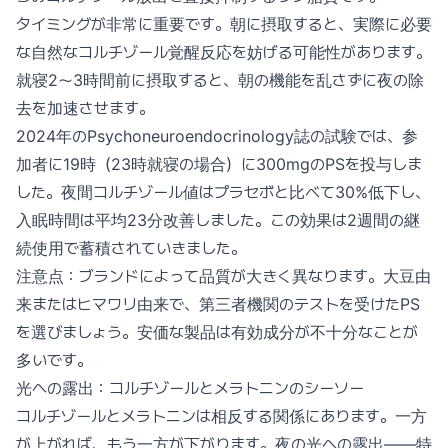
タイミングが非常に重要です。朝に摂取すると、実際に必要
な自然なコルチゾール覚醒反応を妨げる可能性があります。
就寝2〜3時間前に摂取すると、朝の機能を乱さずに夜の除
去を加速させます。
2024年のPsychoneuroendocrinology誌の試験では、参
加者に19時（23時就寝の場合）に300mgのPSを投与しま
した。夜間コルチゾール値はプラセボと比べて30%低下し、
入眠時間は平均23分改善しました。この効果は2週間の継
続使用で蓄積されていきました。
注意点：ブランドによって品質が大きく異なります。大豆由
来またはヒマワリ由来で、第三者機関のテストを受けたPS
を選びましょう。安価な製品は有効成分が不十分なことが
多いです。
光への露出：コルチゾールとメラトニンのシーソー
コルチゾールとメラトニンは相反する関係にあります。一方
が上がれば、もう一方が下がります。夜の光への露出——特