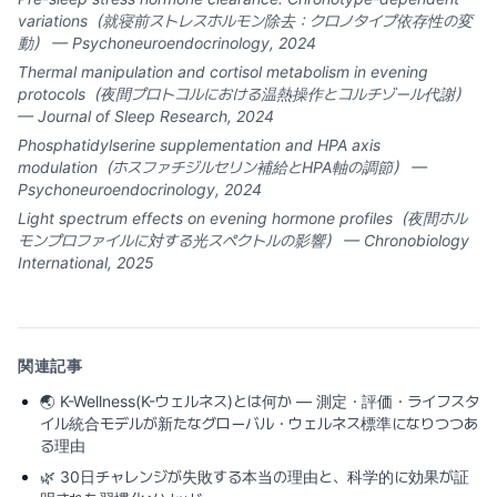
variations（就寝前ストレスホルモン除去：クロノタイプ依存性の変
動） — Psychoneuroendocrinology, 2024
Thermal manipulation and cortisol metabolism in evening
protocols（夜間プロトコルにおける温熱操作とコルチゾール代謝）
— Journal of Sleep Research, 2024
Phosphatidylserine supplementation and HPA axis
modulation（ホスファチジルセリン補給とHPA軸の調節） —
Psychoneuroendocrinology, 2024
Light spectrum effects on evening hormone profiles（夜間ホル
モンプロファイルに対する光スペクトルの影響） — Chronobiology
International, 2025
関連記事
🌏
K-Wellness(K-ウェルネス)とは何か ― 測定・評価・ライフスタ
イル統合モデルが新たなグローバル・ウェルネス標準になりつつあ
る理由
🌿
30日チャレンジが失敗する本当の理由と、科学的に効果が証