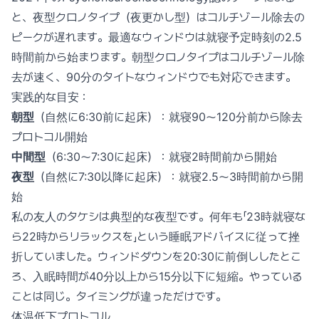
と、夜型クロノタイプ（夜更かし型）はコルチゾール除去の
ピークが遅れます。最適なウィンドウは就寝予定時刻の2.5
時間前から始まります。朝型クロノタイプはコルチゾール除
去が速く、90分のタイトなウィンドウでも対応できます。
実践的な目安：
朝型
（自然に6:30前に起床）：就寝90〜120分前から除去
プロトコル開始
中間型
（6:30〜7:30に起床）：就寝2時間前から開始
夜型
（自然に7:30以降に起床）：就寝2.5〜3時間前から開
始
私の友人のタケシは典型的な夜型です。何年も「23時就寝な
ら22時からリラックスを」という睡眠アドバイスに従って挫
折していました。ウィンドダウンを20:30に前倒ししたとこ
ろ、入眠時間が40分以上から15分以下に短縮。やっている
ことは同じ。タイミングが違っただけです。
体温低下プロトコル