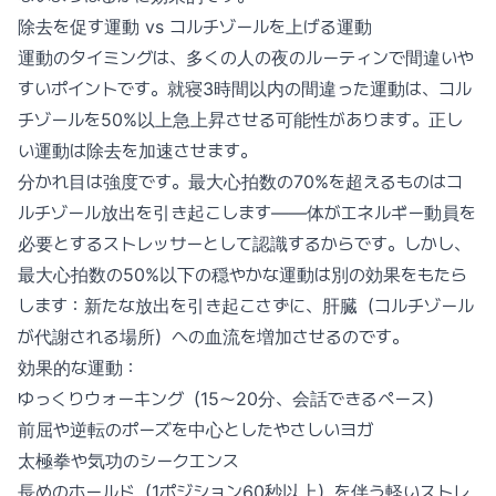
除去を促す運動 vs コルチゾールを上げる運動
運動のタイミングは、多くの人の夜のルーティンで間違いや
すいポイントです。就寝3時間以内の間違った運動は、コル
チゾールを50%以上急上昇させる可能性があります。正し
い運動は除去を加速させます。
分かれ目は強度です。最大心拍数の70%を超えるものはコ
ルチゾール放出を引き起こします——体がエネルギー動員を
必要とするストレッサーとして認識するからです。しかし、
最大心拍数の50%以下の穏やかな運動は別の効果をもたら
します：新たな放出を引き起こさずに、肝臓（コルチゾール
が代謝される場所）への血流を増加させるのです。
効果的な運動：
ゆっくりウォーキング（15〜20分、会話できるペース）
前屈や逆転のポーズを中心としたやさしいヨガ
太極拳や気功のシークエンス
長めのホールド（1ポジション60秒以上）を伴う軽いストレ