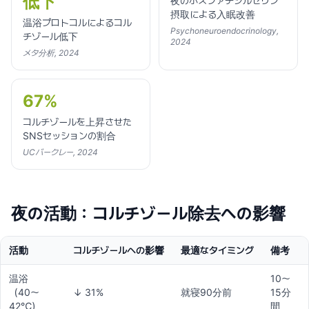
低下
夜のホスファチジルセリン
摂取による入眠改善
温浴プロトコルによるコル
Psychoneuroendocrinology,
チゾール低下
2024
メタ分析, 2024
67%
コルチゾールを上昇させた
SNSセッションの割合
UCバークレー, 2024
夜の活動：コルチゾール除去への影響
活動
コルチゾールへの影響
最適なタイミング
備考
温浴
10〜
（40〜
↓ 31%
就寝90分前
15分
42℃）
間