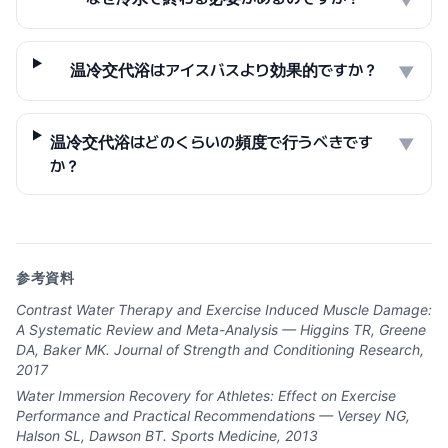
▼
温冷交代浴はアイスバスより効果的ですか？
▼
温冷交代浴はどのくらいの頻度で行うべきです
▼
か？
参考資料
Contrast Water Therapy and Exercise Induced Muscle Damage:
A Systematic Review and Meta-Analysis — Higgins TR, Greene
DA, Baker MK. Journal of Strength and Conditioning Research,
2017
Water Immersion Recovery for Athletes: Effect on Exercise
Performance and Practical Recommendations — Versey NG,
Halson SL, Dawson BT. Sports Medicine, 2013