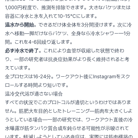
1,000円程度で、推測を排除できます。大きなバケツまたは
容器に冷水と氷を入れて10-15°Cにします。
温水から開始
。できるだけ体全体を3分間浸けます。次に冷
水へ移動—脚だけならバケツ、全身なら冷水シャワー—1分
間。これを4-6回繰り返します。
必ず冷水で終了
。これにより血管が収縮した状態で終わ
り、一部の研究者は抗炎症効果がより長く維持されると考
えています。
全プロセスは16-24分。ワークアウト後にInstagramをスク
ロールする時間より短いです。
温冷交代浴が適さない場合
すべての状況でこのプロトコルが適切というわけではありま
せん。筋肥大を目的としたトレーニング—筋肉を大きくしよ
うとしている場合—一部の研究では、ワークアウト直後の冷
水曝露が筋タンパク質合成を鈍らせる可能性が示唆されて
います。軽減しようとしている炎症は、実際には筋肉構築の