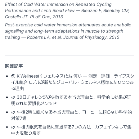
Effect of Cold Water Immersion on Repeated Cycling
Performance and Limb Blood Flow — Bieuzen F, Bleakley CM,
Costello JT. PLoS One, 2013
Post-exercise cold water immersion attenuates acute anabolic
signalling and long-term adaptations in muscle to strength
training — Roberts LA, et al. Journal of Physiology, 2015
関連記事
🌏
K-Wellness(K-ウェルネス)とは何か ― 測定・評価・ライフスタ
イル統合モデルが新たなグローバル・ウェルネス標準になりつつあ
る理由
🌿
30日チャレンジが失敗する本当の理由と、科学的に効果が証
明された習慣化メソッド
🌿
午後2時に眠くなる本当の理由と、コーヒーに頼らない科学的
対策7選
🌿
午後の眠気を自然に撃退する7つの方法｜カフェインなしで集
中力を取り戻す