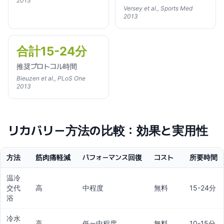
2013
Versey et al., Sports Med
2013
合計15-24分
推奨プロトコル時間
Bieuzen et al., PLoS One
2013
リカバリー方法の比較：効果と実用性
方法
筋肉痛軽減
パフォーマンス回復
コスト
所要時間
温冷
交代
高
中程度
無料
15-24分
浴
冷水
高
低〜中程度
無料
10-15分