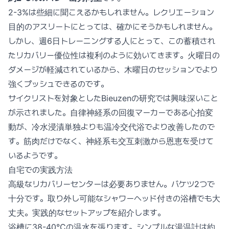
2-3%は些細に聞こえるかもしれません。レクリエーション
目的のアスリートにとっては、確かにそうかもしれません。
しかし、週6日トレーニングする人にとって、この蓄積され
たリカバリー優位性は複利のように効いてきます。火曜日の
ダメージが軽減されているから、木曜日のセッションでより
強くプッシュできるのです。
サイクリストを対象としたBieuzenの研究では興味深いこと
が示されました。自律神経系の回復マーカーである心拍変
動が、冷水浸漬単独よりも温冷交代浴でより改善したので
す。筋肉だけでなく、神経系も交互刺激から恩恵を受けて
いるようです。
自宅での実践方法
高級なリカバリーセンターは必要ありません。バケツ2つで
十分です。取り外し可能なシャワーヘッド付きの浴槽でも大
丈夫。実践的なセットアップを紹介します。
浴槽に38-40°Cの温水を張ります。シンプルな湯温計は約