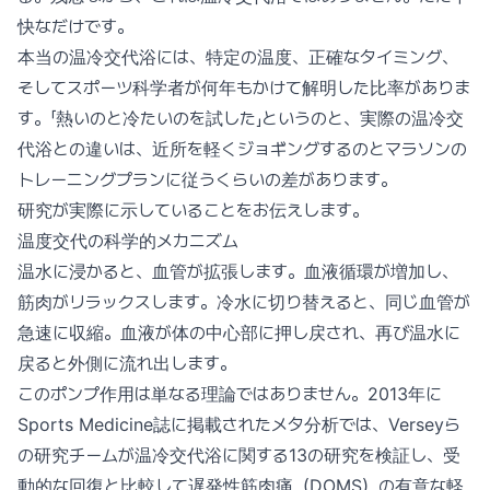
快なだけです。
本当の温冷交代浴には、特定の温度、正確なタイミング、
そしてスポーツ科学者が何年もかけて解明した比率がありま
す。「熱いのと冷たいのを試した」というのと、実際の温冷交
代浴との違いは、近所を軽くジョギングするのとマラソンの
トレーニングプランに従うくらいの差があります。
研究が実際に示していることをお伝えします。
温度交代の科学的メカニズム
温水に浸かると、血管が拡張します。血液循環が増加し、
筋肉がリラックスします。冷水に切り替えると、同じ血管が
急速に収縮。血液が体の中心部に押し戻され、再び温水に
戻ると外側に流れ出します。
このポンプ作用は単なる理論ではありません。2013年に
Sports Medicine誌に掲載されたメタ分析では、Verseyら
の研究チームが温冷交代浴に関する13の研究を検証し、受
動的な回復と比較して遅発性筋肉痛（DOMS）の有意な軽