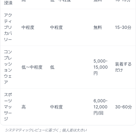
浸漬
アク
ティ
ブリ
中程度
中程度
無料
15-30分
カバ
リー
コン
プレ
5,000-
ッシ
装着する
低〜中程度
低
15,000
ョン
だけ
円
ウェ
ア
スポ
ーツ
6,000-
マッ
高
中程度
12,000
30-60分
サー
円/回
ジ
システマティックレビューに基づく；個人差は大きい