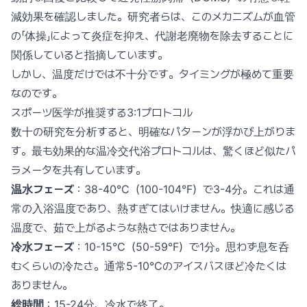
減効果を確認しました。研究者らは、このメカニズムが血管
の「体操」によって炎症を抑え、代謝老廃物を除去することに
関係していると指摘しています。
しかし、温度だけでは不十分です。タイミングが極めて重要
なのです。
スポーツ医学が推奨する3:1プロトコル
数十の研究を分析すると、明確なパターンが浮かび上がりま
す。最も効果的な温冷交代浴プロトコルは、驚くほど似たパ
ラメータを共有しています。
温水フェーズ
：38-40°C（100-104°F）で3-4分。これは通
常の入浴温度であり、熱すぎてはいけません。快適に感じる
温度で、茹で上がるような熱さではありません。
冷水フェーズ
：10-15°C（50-59°F）で1分。思わず息を呑
むくらいの冷たさ。通常5-10°Cのアイスバスほど冷たくは
ありません。
総時間
：15-24分、冷水で終了。