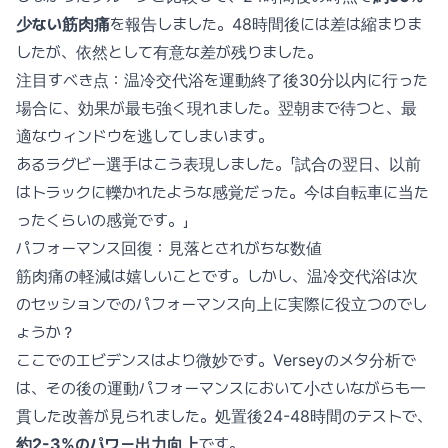
少ない筋肉痛
を報告しました。48時間後には差は縮まりま
したが、依然として有意な差が残りました。
注目すべき点：温冷交代浴を運動終了後30分以内に行った
場合に、効果が最も強く現れました。翌朝まで待つと、最
適なウィンドウを逃してしまいます。
あるラグビー選手はこう表現しました。「試合の翌日、以前
はトラックに轢かれたような感覚だった。今は自転車に当た
ったくらいの感覚です。」
パフォーマンス回復：見落とされがちな数値
筋肉痛の軽減は嬉しいことです。しかし、温冷交代浴は次
のセッションでのパフォーマンス向上に実際に役立つのでし
ょうか？
ここでのエビデンスはより微妙です。Verseyのメタ分析で
は、その後の運動パフォーマンスにおいて小さいながらも一
貫した改善が見られました。処置後24-48時間のテストで、
約2-3%のパワー出力向上
です。