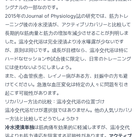
シグナルの一部なのです。
2015年のJournal of Physiology誌の研究では、筋力トレ
ーニング後の冷水浸漬が、アクティブリカバリーと比較して
長期的な筋肉量と筋力の増加を減少させることが判明しま
した。温冷交代浴は完全浸漬より冷水曝露が少ないです
が、原則は同じです。成長が目標なら、温冷交代浴は特に
ハードなセッションや試合後に限定し、日常のトレーニング
には使わないようにしましょう。
また、心血管疾患、レイノー病がある方、妊娠中の方も避
けてください。急激な血圧変化は特定の人々に問題を引き
起こす可能性があります。
リカバリー方法の比較：温冷交代浴の位置づけ
温冷交代浴だけが選択肢ではありません。他の人気リカバリ
ー方法と比較してどうでしょうか？
冷水浸漬単独
は筋肉痛を効果的に軽減しますが、温冷交代
浴よりも筋力適応を阻害する可能性があります。
アクティブ