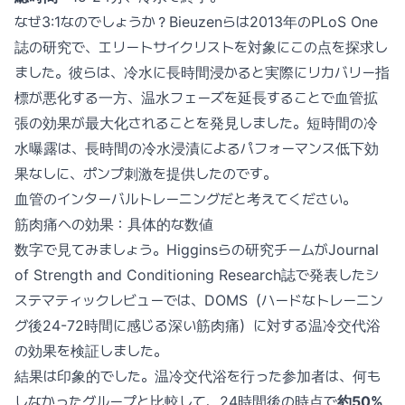
なぜ3:1なのでしょうか？Bieuzenらは2013年のPLoS One
誌の研究で、エリートサイクリストを対象にこの点を探求し
ました。彼らは、冷水に長時間浸かると実際にリカバリー指
標が悪化する一方、温水フェーズを延長することで血管拡
張の効果が最大化されることを発見しました。短時間の冷
水曝露は、長時間の冷水浸漬によるパフォーマンス低下効
果なしに、ポンプ刺激を提供したのです。
血管のインターバルトレーニングだと考えてください。
筋肉痛への効果：具体的な数値
数字で見てみましょう。Higginsらの研究チームがJournal
of Strength and Conditioning Research誌で発表したシ
ステマティックレビューでは、DOMS（ハードなトレーニン
グ後24-72時間に感じる深い筋肉痛）に対する温冷交代浴
の効果を検証しました。
結果は印象的でした。温冷交代浴を行った参加者は、何も
しなかったグループと比較して、24時間後の時点で
約50%