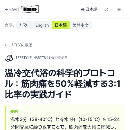
|
←
HAVIT
日本語
🌐
🌙
☰
言語
:
한국어
English
日本語
繁體中文
← ブログに戻る
🧊
·
11
分で読める
LIFESTYLE HABITS
温冷交代浴の科学的プロトコ
ル：筋肉痛を50%軽減する3:1
比率の実践ガイド
要約
温水3分（38-40°C）と冷水1分（10-15°C）を15-24
分間交互に繰り返すことで、筋肉痛を大幅に軽減し、