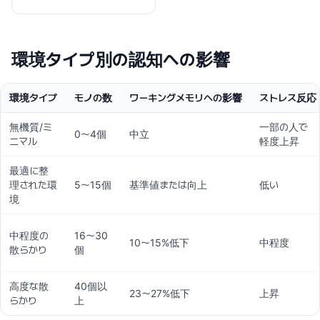
環境タイプ別の認知への影響
環境タイプ
モノの数
ワーキングメモリへの影響
ストレス反応
無機質/ミ
一部の人で
0〜4個
中立
ニマル
軽度上昇
最適に整
理された環
5〜15個
基準値または向上
低い
境
中程度の
16〜30
10〜15%低下
中程度
散らかり
個
高度な散
40個以
23〜27%低下
上昇
らかり
上