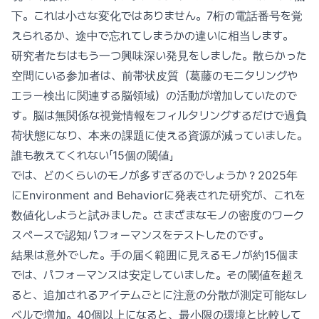
下。これは小さな変化ではありません。7桁の電話番号を覚
えられるか、途中で忘れてしまうかの違いに相当します。
研究者たちはもう一つ興味深い発見をしました。散らかった
空間にいる参加者は、前帯状皮質（葛藤のモニタリングや
エラー検出に関連する脳領域）の活動が増加していたので
す。脳は無関係な視覚情報をフィルタリングするだけで過負
荷状態になり、本来の課題に使える資源が減っていました。
誰も教えてくれない「15個の閾値」
では、どのくらいのモノが多すぎるのでしょうか？2025年
にEnvironment and Behaviorに発表された研究が、これを
数値化しようと試みました。さまざまなモノの密度のワーク
スペースで認知パフォーマンスをテストしたのです。
結果は意外でした。手の届く範囲に見えるモノが約15個ま
では、パフォーマンスは安定していました。その閾値を超え
ると、追加されるアイテムごとに注意の分散が測定可能なレ
ベルで増加。40個以上になると、最小限の環境と比較して