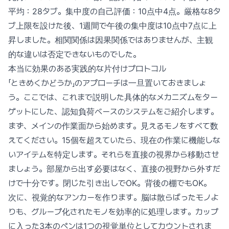
平均：28タブ。集中度の自己評価：10点中4点。厳格な8タ
ブ上限を設けた後、1週間で午後の集中度は10点中7点に上
昇しました。相関関係は因果関係ではありませんが、主観
的な違いは否定できないものでした。
本当に効果のある実践的な片付けプロトコル
「ときめくかどうか」のアプローチは一旦置いておきましょ
う。ここでは、これまで説明した具体的なメカニズムをター
ゲットにした、認知負荷ベースのシステムをご紹介します。
まず、メインの作業面から始めます。見えるモノをすべて数
えてください。15個を超えていたら、現在の作業に機能しな
いアイテムを特定します。それらを直接の視界から移動させ
ましょう。部屋から出す必要はなく、直接の視野から外すだ
けで十分です。閉じた引き出しでOK。背後の棚でもOK。
次に、視覚的なアンカーを作ります。脳は散らばったモノよ
りも、グループ化されたモノを効率的に処理します。カップ
に入った3本のペンは1つの視覚単位としてカウントされま