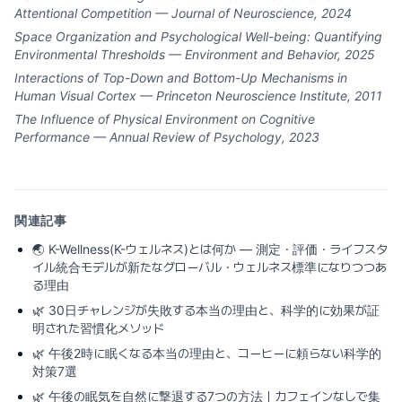
Attentional Competition — Journal of Neuroscience, 2024
Space Organization and Psychological Well-being: Quantifying
Environmental Thresholds — Environment and Behavior, 2025
Interactions of Top-Down and Bottom-Up Mechanisms in
Human Visual Cortex — Princeton Neuroscience Institute, 2011
The Influence of Physical Environment on Cognitive
Performance — Annual Review of Psychology, 2023
関連記事
🌏
K-Wellness(K-ウェルネス)とは何か ― 測定・評価・ライフスタ
イル統合モデルが新たなグローバル・ウェルネス標準になりつつあ
る理由
🌿
30日チャレンジが失敗する本当の理由と、科学的に効果が証
明された習慣化メソッド
🌿
午後2時に眠くなる本当の理由と、コーヒーに頼らない科学的
対策7選
🌿
午後の眠気を自然に撃退する7つの方法｜カフェインなしで集