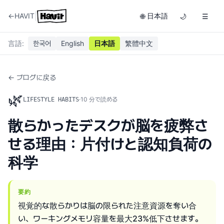
|
←
HAVIT
日本語
🌐
🌙
☰
言語
:
한국어
English
日本語
繁體中文
← ブログに戻る
🌿
·
10
分で読める
LIFESTYLE HABITS
散らかったデスクが脳を疲弊さ
せる理由：片付けと認知負荷の
科学
要約
視覚的な散らかりは脳の限られた注意資源を奪い合
い、ワーキングメモリ容量を最大23%低下させます。