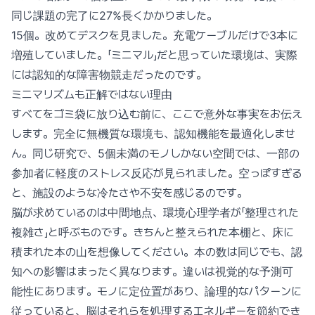
同じ課題の完了に27%長くかかりました。
15個。改めてデスクを見ました。充電ケーブルだけで3本に
増殖していました。「ミニマル」だと思っていた環境は、実際
には認知的な障害物競走だったのです。
ミニマリズムも正解ではない理由
すべてをゴミ袋に放り込む前に、ここで意外な事実をお伝え
します。完全に無機質な環境も、認知機能を最適化しませ
ん。同じ研究で、5個未満のモノしかない空間では、一部の
参加者に軽度のストレス反応が見られました。空っぽすぎる
と、施設のような冷たさや不安を感じるのです。
脳が求めているのは中間地点、環境心理学者が「整理された
複雑さ」と呼ぶものです。きちんと整えられた本棚と、床に
積まれた本の山を想像してください。本の数は同じでも、認
知への影響はまったく異なります。違いは視覚的な予測可
能性にあります。モノに定位置があり、論理的なパターンに
従っていると、脳はそれらを処理するエネルギーを節約でき