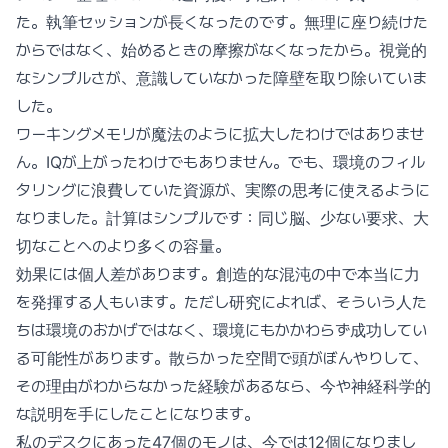
た。執筆セッションが長くなったのです。無理に座り続けた
からではなく、始めるときの摩擦がなくなったから。視覚的
なシンプルさが、意識していなかった障壁を取り除いていま
した。
ワーキングメモリが魔法のように拡大したわけではありませ
ん。IQが上がったわけでもありません。でも、環境のフィル
タリングに浪費していた資源が、実際の思考に使えるように
なりました。計算はシンプルです：同じ脳、少ない要求、大
切なことへのより多くの容量。
効果には個人差があります。創造的な混沌の中で本当に力
を発揮する人もいます。ただし研究によれば、そういう人た
ちは環境のおかげではなく、環境にもかかわらず成功してい
る可能性があります。散らかった空間で頭がぼんやりして、
その理由がわからなかった経験があるなら、今や神経科学的
な説明を手にしたことになります。
私のデスクにあった47個のモノは、今では12個になりまし