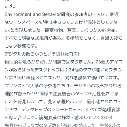
ます。
Environment and Behavior研究の参加者の一人は、最適
なワークスペースを「生き生きしているけど混沌としていな
い」と表現しました。観葉植物、写真、いくつかの必需品、
すべてに明確な居場所がある。美術館でもなく、台風の後で
もない状態です。
デジタルの散らかりという隠れたコスト
物理的な散らかりだけが問題ではありません。73個のアイコ
ンが散らばったデスクトップは？34個のタブが開いたブラウ
ザは？同じ神経メカニズムが、異なる媒体で働いています。
プリンストン大学の研究者たちは、デジタルの散らかりが物
理的な散らかりと同様の注意競合パターンを活性化させる
ことを発見しました。見える通知バッジ、最小化されたウィ
ンドウ、デスクトップのショートカット、すべてが処理資源
を奪い合います。認知負荷は静かに蓄積していくのです。
先月からブラウザのタブ数を記録し始めました。午後3時の