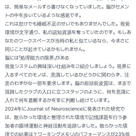
は、簡単なメールすら書けなくなっていました。脳がセメン
トの中を歩いているような感覚です。
これは怠けでも睡眠不足のせいでもありませんでした。視覚
環境が文字通り、私の認知資源を奪っていたのです。もしあ
なたのワークスペースが当時の私と似ているなら、今まさに
同じことが起きているかもしれません。
脳には「処理能力の限界」がある
視覚システムの興味深い仕組みをご紹介しましょう。視界に
入るすべてのモノは、意識しているかどうかに関わらず、注
意のわずかな一部を要求します。脳の前頭前皮質は、まるで
混雑したクラブの入口に立つスタッフのように、何を意識に
入れて何を遮断するかを常に判断し続けています。
2024年にJournal of Neuroscienceに発表された研究で
は、散らかった環境と整理された環境で記憶課題を行う参
加者の眼球運動と神経活動を追跡しました。散らかった環
境での結果は？ワーキングメモリのパフォーマンスが23%低