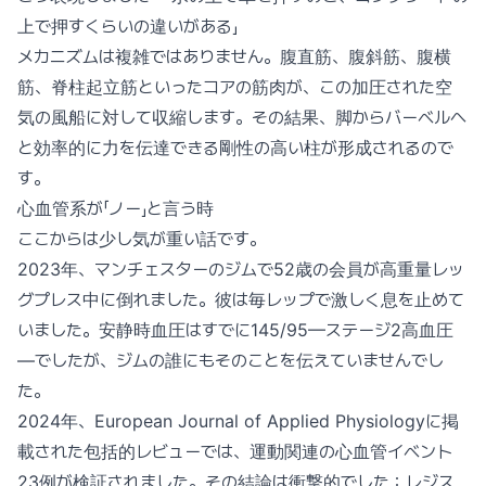
上で押すくらいの違いがある」
メカニズムは複雑ではありません。腹直筋、腹斜筋、腹横
筋、脊柱起立筋といったコアの筋肉が、この加圧された空
気の風船に対して収縮します。その結果、脚からバーベルへ
と効率的に力を伝達できる剛性の高い柱が形成されるので
す。
心血管系が「ノー」と言う時
ここからは少し気が重い話です。
2023年、マンチェスターのジムで52歳の会員が高重量レッ
グプレス中に倒れました。彼は毎レップで激しく息を止めて
いました。安静時血圧はすでに145/95—ステージ2高血圧
—でしたが、ジムの誰にもそのことを伝えていませんでし
た。
2024年、European Journal of Applied Physiologyに掲
載された包括的レビューでは、運動関連の心血管イベント
23例が検証されました。その結論は衝撃的でした：レジス