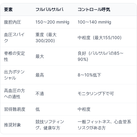
要素
フルバルサルバ
コントロール呼気
腹腔内圧
150〜200 mmHg
100〜140 mmHg
血圧スパイ
重度（最大
中程度（最大155/100）
ク
300/200）
脊椎の安定
良好（バルサルバの85〜
最大
性
90%）
出力ポテン
最高
8〜10%低下
シャル
高血圧の方
不適
モニタリング下で可
への適性
習得難易度
低
中程度
競技リフティン
一般フィットネス、心血管系
推奨対象
グ、健康な方
リスクがある方