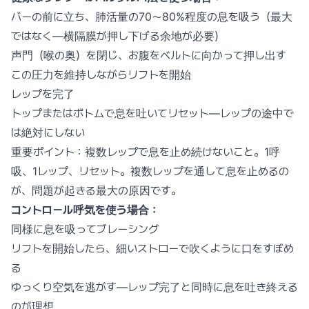
バーの前に立ち、肺活量の70〜80%程度の息を吸う（最大
ではなく—横隔膜が押し下げる余地が必要）
声門（喉の奥）を閉じ、お腹をベルトに向かって押し出す
この圧力を維持しながらリフトを開始
レップを完了
トップまたはボトムで息を吐いてリセット—レップの途中で
は絶対にしない
重要ポイント：複数レップで息を止め続けないこと。1呼
吸、1レップ、リセット。複数レップを通して息を止めるの
が、問題が起きる最大の原因です。
コントロール呼気を使う場合：
同様に息を吸ってブレーシング
リフトを開始したら、細いストローで吹くように口をすぼめ
る
ゆっくり空気を逃がす—レップ完了と同時に息を吐き終える
のが理想