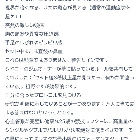
視界が暗くなる、または斑点が見える（通常の運動疲労を
超えて）
突然の激しい頭痛
胸の痛みや異常な圧迫感
手足のしびれやピリピリ感
セット中または直後の鼻血
これらは勲章ではありません。警告サインです。
シドニーのジムオーナーが壁に貼っているルールを共有して
くれました：「セット後3秒以上星が見えたら、何かが間違っ
ている」。粗野ですが効果的です。
自分に合ったプロトコルを見つける
研究が明確に示していることが一つあります：万人に当ては
まる答えはないということです。
心血管系が完璧に健康な25歳の競技リフターは、高重量の
シングルやダブルでバルサルバ法を絶対に使うべきです。そ
の層にとってはリスクが最小限のパフォーマンスツールで