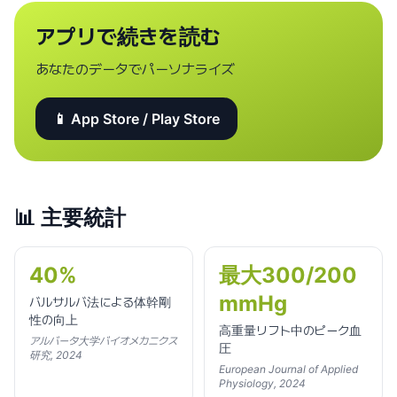
アプリで続きを読む
あなたのデータでパーソナライズ
📱 App Store / Play Store
📊
主要統計
40%
最大300/200
mmHg
バルサルバ法による体幹剛
性の向上
高重量リフト中のピーク血
アルバータ大学バイオメカニクス
圧
研究, 2024
European Journal of Applied
Physiology, 2024