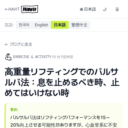
|
←
HAVIT
日本語
🌐
🌙
☰
言語
:
한국어
English
日本語
繁體中文
← ブログに戻る
💪
·
10
分で読める
EXERCISE & ACTIVITY
高重量リフティングでのバルサ
ルバ法：息を止めるべき時、止
めてはいけない時
要約
バルサルバ法はリフティングパフォーマンスを15〜
20%向上させる可能性がありますが、心血管系に不安