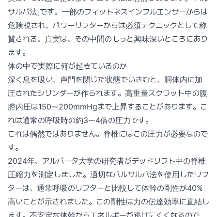
サルバ法」です。一部のフィットネスインフルエンサーからは
危険視され、パワーリフターからは必須テクニックとして称
賛される。真実は、その中間のもっと興味深いところにあり
ます。
体の中で実際に何が起きているのか
深く息を吸い、声門を閉じた状態でいきむと、胴体内に加
圧されたシリンダーが作られます。高重量スクワット中の腹
腔内圧は150〜200mmHgまで上昇することがあります。こ
れは通常の呼吸時の約3〜4倍の圧力です。
これは偶然ではありません。脊椎にはこの圧力が必要なので
す。
2024年、アルバータ大学の研究者がデッドリフト中の脊椎
圧縮力を測定しました。適切なバルサルバ法を使用したリフ
ターは、通常呼吸のリフターと比較して体幹の剛性が40%
高いことが示されました。この剛性は力の伝達効率に直結し
ます。不安定な体幹からエネルギーが逃げにくくなるので