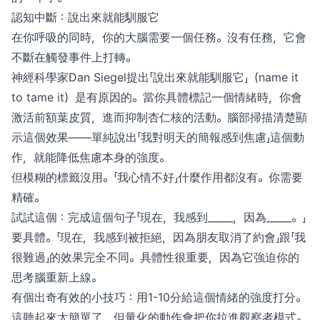
認知中斷：說出來就能馴服它
在你呼吸的同時，你的大腦需要一個任務。沒有任務，它會
不斷在觸發事件上打轉。
神經科學家Dan Siegel提出「說出來就能馴服它」（name it
to tame it）是有原因的。當你具體標記一個情緒時，你會
激活前額葉皮質，進而抑制杏仁核的活動。腦部掃描清楚顯
示這個效果——單純說出「我對明天的簡報感到焦慮」這個動
作，就能降低焦慮本身的強度。
但模糊的標籤沒用。「我心情不好」什麼作用都沒有。你需要
精確。
試試這個：完成這個句子「現在，我感到_____，因為_____。」
要具體。「現在，我感到被拒絕，因為朋友取消了約會」跟「我
很難過」的效果完全不同。具體性很重要，因為它強迫你的
思考腦重新上線。
有個出奇有效的小技巧：用1-10分給這個情緒的強度打分。
這聽起來太簡單了，但量化的動作會把你拉進觀察者模式。