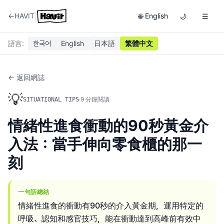
|
←
HAVIT
English
🌐
🌙
☰
語言
:
한국어
English
日本語
繁體中文
← 返回網誌
💡
·
9
分鐘閱讀
SITUATIONAL TIPS
情緒性進食衝動的90秒黃金介
入法：當手伸向零食櫃的那一
刻
一句話總結
情緒性進食的衝動有90秒的介入黃金期，運用特定的
呼吸、認知和感官技巧，能在衝動達到高峰前有效中