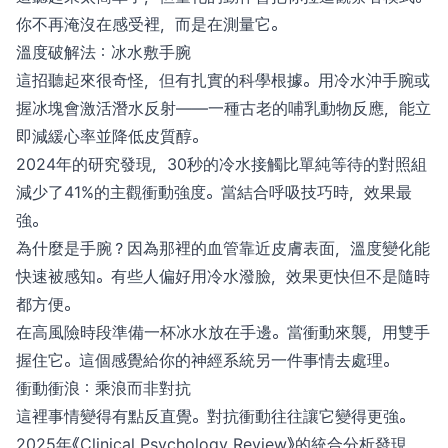
你不再淹沒在感受裡，而是在測量它。
溫度破解法：冰水敷手腕
這招聽起來很奇怪，但有扎實的科學根據。用冷水沖手腕或
握冰塊會激活潛水反射——一種古老的哺乳動物反應，能立
即減緩心率並降低皮質醇。
2024年的研究發現，30秒的冷水接觸比單純等待的對照組
減少了41%的主觀衝動強度。當結合呼吸技巧時，效果最
強。
為什麼是手腕？因為那裡的血管靠近皮膚表面，溫度變化能
快速被感知。有些人偏好用冷水潑臉，效果更快但不是隨時
都方便。
在高風險時段準備一杯冰水放在手邊。當衝動來襲，用雙手
握住它。這個感覺給你的神經系統另一件事情去處理。
衝動衝浪：乘浪而非對抗
這裡事情變得有點反直覺。對抗衝動往往讓它變得更強。
2025年《Clinical Psychology Review》的統合分析發現，