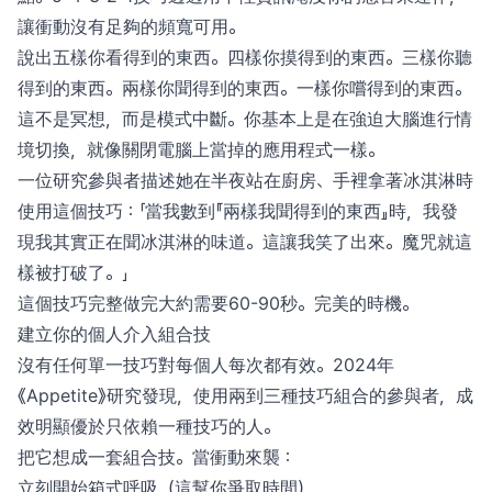
讓衝動沒有足夠的頻寬可用。
說出五樣你看得到的東西。四樣你摸得到的東西。三樣你聽
得到的東西。兩樣你聞得到的東西。一樣你嚐得到的東西。
這不是冥想，而是模式中斷。你基本上是在強迫大腦進行情
境切換，就像關閉電腦上當掉的應用程式一樣。
一位研究參與者描述她在半夜站在廚房、手裡拿著冰淇淋時
使用這個技巧：「當我數到『兩樣我聞得到的東西』時，我發
現我其實正在聞冰淇淋的味道。這讓我笑了出來。魔咒就這
樣被打破了。」
這個技巧完整做完大約需要60-90秒。完美的時機。
建立你的個人介入組合技
沒有任何單一技巧對每個人每次都有效。2024年
《Appetite》研究發現，使用兩到三種技巧組合的參與者，成
效明顯優於只依賴一種技巧的人。
把它想成一套組合技。當衝動來襲：
立刻開始箱式呼吸（這幫你爭取時間）