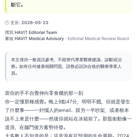
斷它。
🕓
更新
:
2026-05-23
撰寫
HAVIT Editorial Team
·
審核
HAVIT Medical Advisory
·
Editorial Medical Review Board
本文僅供一般資訊參考，不能替代專業醫療建議、診斷或治
療。如有任何健康相關問題，請務必諮詢合格的醫療專業人
員。
當你的手不自覺伸向零食櫃的那一刻
你一定懂那種感覺。晚上9點47分，明明不餓，但就是發生
了什麼事——一封惱人的email、跟另一半吵架，或者根本
說不上來是什麼——然後你就站在冰箱前了。那股衝動像一
道浪，在腦門後方蓄勢待發。
大多數人不知道的是：這道浪有可預測的生命週期。2024