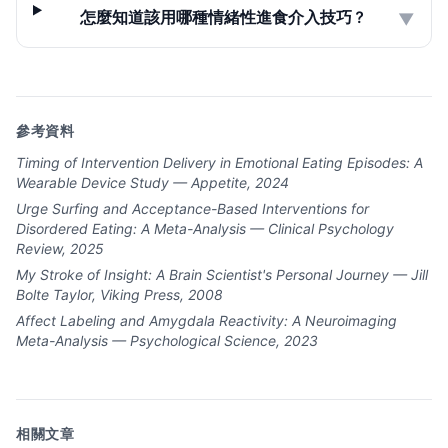
怎麼知道該用哪種情緒性進食介入技巧？
▼
參考資料
Timing of Intervention Delivery in Emotional Eating Episodes: A
Wearable Device Study — Appetite, 2024
Urge Surfing and Acceptance-Based Interventions for
Disordered Eating: A Meta-Analysis — Clinical Psychology
Review, 2025
My Stroke of Insight: A Brain Scientist's Personal Journey — Jill
Bolte Taylor, Viking Press, 2008
Affect Labeling and Amygdala Reactivity: A Neuroimaging
Meta-Analysis — Psychological Science, 2023
相關文章