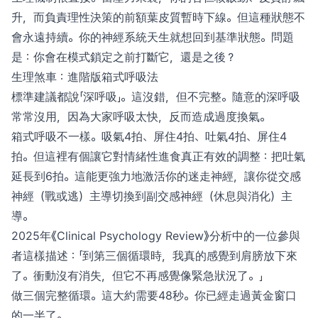
升，而負責理性決策的前額葉皮質暫時下線。但這種狀態不
會永遠持續。你的神經系統天生就想回到基準狀態。問題
是：你會在模式鎖定之前打斷它，還是之後？
生理煞車：進階版箱式呼吸法
標準建議都說「深呼吸」。這沒錯，但不完整。隨意的深呼吸
常常沒用，因為大家呼吸太快，反而造成過度換氣。
箱式呼吸不一樣。吸氣4拍、屏住4拍、吐氣4拍、屏住4
拍。但這裡有個讓它對情緒性進食真正有效的調整：把吐氣
延長到6拍。這能更強力地激活你的迷走神經，讓你從交感
神經（戰或逃）主導切換到副交感神經（休息與消化）主
導。
2025年《Clinical Psychology Review》分析中的一位參與
者這樣描述：「到第三個循環時，我真的感覺到肩膀放下來
了。衝動沒有消失，但它不再感覺像緊急狀況了。」
做三個完整循環。這大約需要48秒。你已經走過黃金窗口
的一半了。