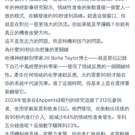
年的神經影像研究顯示，情緒性進食的衝動遵循一個驚人一
致的模式，在觸發後約90秒達到高峰。錯過這個窗口，你
就是在對抗一股更強大的洪流。但如果能及早攔截？你就有
真正的機會改變方向。
這不是意志力的問題，而是時機和技巧的問題。
為什麼90秒比你想像的更關鍵
哈佛神經解剖學家Jill Bolte Taylor博士——就是那位記錄
下自己中風經歷的科學家——發現了情緒反應的一個關鍵特
性。產生任何情緒的化學連鎖反應，大約需要90秒才能在
你的系統中代謝完畢。過了這個時間，你基本上是在選擇重
新觸發它。
2024年發表在《Appetite》期刊的研究追蹤了312位參與
者，使用穿戴裝置和飲食日記。他們發現，在衝動出現後的
前90秒內進行介入，能減少64%的情緒性進食發生。等到
五分鐘後呢？這個數字驟降到23%。
生理機制很直接。當壓力來襲，你的杏仁核啟動、皮質醇飆