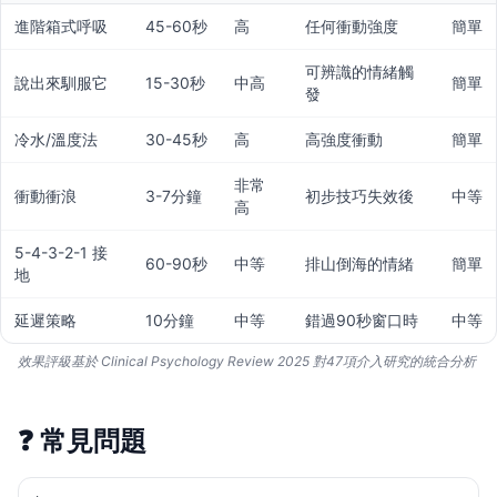
進階箱式呼吸
45-60秒
高
任何衝動強度
簡單
可辨識的情緒觸
說出來馴服它
15-30秒
中高
簡單
發
冷水/溫度法
30-45秒
高
高強度衝動
簡單
非常
衝動衝浪
3-7分鐘
初步技巧失效後
中等
高
5-4-3-2-1 接
60-90秒
中等
排山倒海的情緒
簡單
地
延遲策略
10分鐘
中等
錯過90秒窗口時
中等
效果評級基於 Clinical Psychology Review 2025 對47項介入研究的統合分析
❓
常見問題