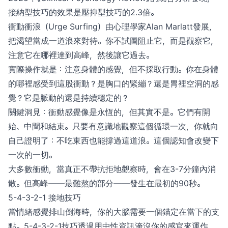
接納型技巧的效果是壓抑型技巧的2.3倍。
衝動衝浪（Urge Surfing）由心理學家Alan Marlatt發展，
把渴望當成一道浪來對待。你不試圖阻止它，而是觀察它，
注意它在哪裡達到高峰，然後讓它過去。
實際操作就是：注意身體的感覺，但不採取行動。你在身體
的哪裡感受到這股衝動？是胸口的緊繃？還是胃裡空洞的感
覺？它是脈動的還是持續穩定的？
關鍵洞見：衝動感覺像是永恆的，但其實不是。它們有開
始、中間和結束。只要有意識地觀察這個循環一次，你就向
自己證明了：不吃東西也能撐過這道浪。這個認知會改變下
一次的一切。
大多數衝動，當真正不帶抗拒地觀察時，會在3-7分鐘內消
散。但高峰——最難熬的部分——發生在最初的90秒。
5-4-3-2-1 接地技巧
當情緒感覺排山倒海時，你的大腦需要一個錨定在當下的支
點。5-4-3-2-1技巧透過用中性資訊淹沒你的感官來運作，