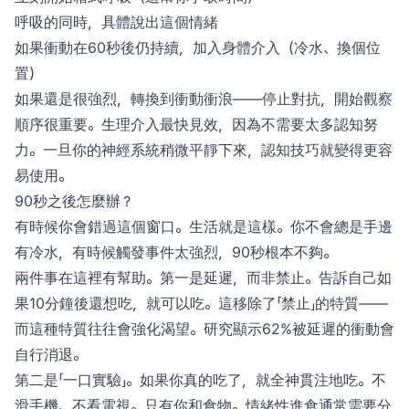
呼吸的同時，具體說出這個情緒
如果衝動在60秒後仍持續，加入身體介入（冷水、換個位
置）
如果還是很強烈，轉換到衝動衝浪——停止對抗，開始觀察
順序很重要。生理介入最快見效，因為不需要太多認知努
力。一旦你的神經系統稍微平靜下來，認知技巧就變得更容
易使用。
90秒之後怎麼辦？
有時候你會錯過這個窗口。生活就是這樣。你不會總是手邊
有冷水，有時候觸發事件太強烈，90秒根本不夠。
兩件事在這裡有幫助。第一是延遲，而非禁止。告訴自己如
果10分鐘後還想吃，就可以吃。這移除了「禁止」的特質——
而這種特質往往會強化渴望。研究顯示62%被延遲的衝動會
自行消退。
第二是「一口實驗」。如果你真的吃了，就全神貫注地吃。不
滑手機、不看電視。只有你和食物。情緒性進食通常需要分