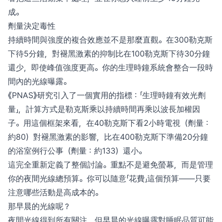
成。
劑量決定毒性
持續時間與強度的複合效應並不是那麼直觀。在300勒克斯
下待5分鐘，對褪黑激素的抑制比在100勒克斯下待30分鐘
還少，即使峰值強度更高。你的生理時鐘系統會整合一段時
間內的光線曝露。
《PNAS》研究引入了一個實用的指標：「生理時鐘有效光劑
量」，計算方式是勒克斯乘以持續時間再乘以波長加權因
子。用這個框架來看，在40勒克斯下看2小時電視（劑量：
約80）對褪黑激素的影響，比在400勒克斯下準備20分鐘
的浴室例行公事（劑量：約133）還小。
這完全重新定義了整個討論。重點不是避免螢幕，而是管理
你的夜間光線總預算。你可以隨意「花費」這個預算——只要
注意哪些活動是高成本的。
那早晨的光線呢？
夜間光線得到所有關注，但早晨的光線曝露對睡眠品質可能