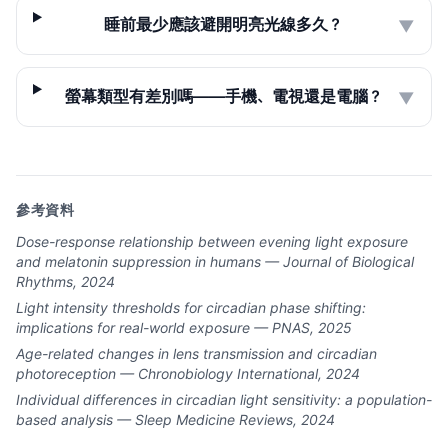
睡前最少應該避開明亮光線多久？
▼
螢幕類型有差別嗎——手機、電視還是電腦？
▼
參考資料
Dose-response relationship between evening light exposure
and melatonin suppression in humans — Journal of Biological
Rhythms, 2024
Light intensity thresholds for circadian phase shifting:
implications for real-world exposure — PNAS, 2025
Age-related changes in lens transmission and circadian
photoreception — Chronobiology International, 2024
Individual differences in circadian light sensitivity: a population-
based analysis — Sleep Medicine Reviews, 2024