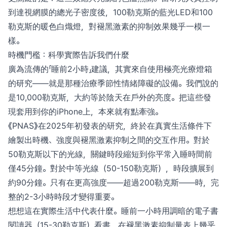
到達視網膜的總光子密度後，100勒克斯的藍光LED和100
勒克斯的暖色白熾燈，對褪黑激素的抑制效果幾乎一模一
樣。
時機門檻：科學實際告訴我們什麼
廣為流傳的「睡前2小時」建議，其實來自使用極亮光療燈箱
的研究——就是那種治療季節性情緒障礙的設備。我們說的
是10,000勒克斯，大約等於陰天在戶外的亮度。把這些發
現套用到你的iPhone上，本來就有點牽強。
《PNAS》在2025年初發表的研究，終於在真實生活條件下
繪製出時機、強度與褪黑激素抑制之間的交互作用。對於
50勒克斯以下的光線，關鍵時段縮短到你平常入睡時間前
僅45分鐘。對於中等光線（50-150勒克斯），時段擴展到
約90分鐘。只有在更高強度——超過200勒克斯——時，完
整的2-3小時時段才變得重要。
想想這在實際生活中代表什麼。睡前一小時用調暗的電子書
閱讀器（15-30勒克斯）看書，在褪黑激素抑制量表上幾乎