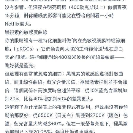
沒有影響。但深夜在明亮廚房（400勒克斯以上）做個宵夜
15分鐘，對你睡眠的影響可能比在昏暗房間看一小時
Netflix還大。
黑視素的敏感度曲線
你的眼睛裡有一種特化細胞叫做「內在光敏視網膜神經節細
胞」（ipRGCs）。它們負責向大腦的主時鐘發送「現在是白
天」的訊號。這些細胞對約480奈米波長的光線最敏感——
剛好就是藍光。
但這裡有個常被忽略的細節：黑視素的敏感度遵循對數曲
線，而非線性曲線。藍光含量加倍，褪黑激素抑制並不會加
倍。這個關係在高強度時會趨於平緩。從10%藍光含量增加
到20%，比從40%增加到50%的差異更大。
這解釋了為什麼裝置上的夜間模式有點用，但效果沒有你預
期的那麼好。從6500K（日光白）調整到2700K（暖色）色
溫，藍光含量大約減少60%。但在一般螢幕亮度下，褪黑激
素抑制只下降20-25%。強度比顏色更重要。