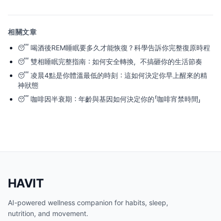
相關文章
😴
喝酒後REM睡眠要多久才能恢復？科學告訴你完整復原時程
😴
雙相睡眠完整指南：如何安全轉換，不搞砸你的生活節奏
😴
凌晨4點是你體溫最低的時刻：這如何決定你早上醒來的精
神狀態
😴
咖啡因半衰期：年齡與基因如何決定你的「咖啡宵禁時間」
HAVIT
AI-powered wellness companion for habits, sleep,
nutrition, and movement.