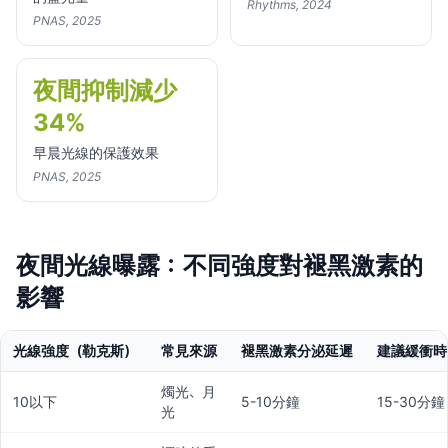
Rhythms, 2024
PNAS, 2025
夜間抑制減少
34%
早晨光線的保護效果
PNAS, 2025
夜間光線曝露：不同強度對褪黑激素的
影響
光線強度（勒克斯）
常見來源
褪黑激素分泌延遲
建議緩衝時
燭光、月
10以下
5-10分鐘
15-30分鐘
光