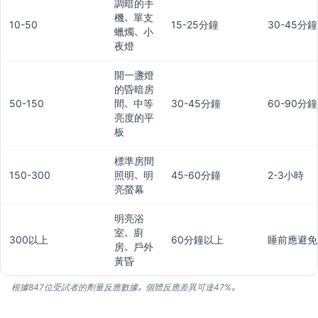
調暗的手
機、單支
10-50
15-25分鐘
30-45分鐘
蠟燭、小
夜燈
開一盞燈
的昏暗房
50-150
間、中等
30-45分鐘
60-90分鐘
亮度的平
板
標準房間
150-300
照明、明
45-60分鐘
2-3小時
亮螢幕
明亮浴
室、廚
300以上
60分鐘以上
睡前應避免
房、戶外
黃昏
根據847位受試者的劑量反應數據。個體反應差異可達47%。