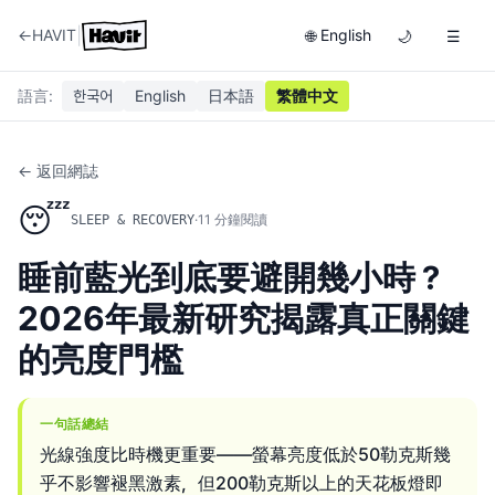
|
←
HAVIT
English
🌐
🌙
☰
語言
:
한국어
English
日本語
繁體中文
← 返回網誌
😴
·
11
分鐘閱讀
SLEEP & RECOVERY
睡前藍光到底要避開幾小時？
2026年最新研究揭露真正關鍵
的亮度門檻
一句話總結
光線強度比時機更重要——螢幕亮度低於50勒克斯幾
乎不影響褪黑激素，但200勒克斯以上的天花板燈即