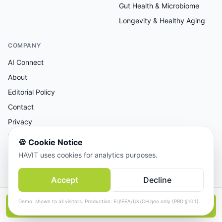
Gut Health & Microbiome
Longevity & Healthy Aging
COMPANY
AI Connect
About
Editorial Policy
Contact
Privacy
Terms
🍪
Cookie Notice
HAVIT uses cookies for analytics purposes.
AI-assisted research, human-reviewed editorial.
Accept
Decline
© 2026 AI Connect Inc. All rights reserved.
Demo: shown to all visitors. Production: EU/EEA/UK/CH geo only (PRD §10.1).
📱
Continue in the App