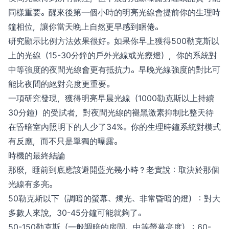
同樣重要。醒來後第一個小時的明亮光線會提前你的生理時
鐘相位，讓你當天晚上自然更早感到睏倦。
研究顯示比例方法效果很好。如果你早上獲得500勒克斯以
上的光線（15-30分鐘的戶外光線或光療燈），你的系統對
中等強度的夜間光線會更有抵抗力。早晚光線強度的對比可
能比夜間的絕對亮度更重要。
一項研究發現，獲得明亮早晨光線（1000勒克斯以上持續
30分鐘）的受試者，對夜間光線的褪黑激素抑制比整天待
在昏暗室內照明下的人少了34%。你的生理時鐘系統對模式
有反應，而不只是單獨的曝露。
時機的最終結論
那麼，睡前到底應該避開藍光幾小時？老實說：取決於那個
光線有多亮。
50勒克斯以下（調暗的螢幕、燭光、非常昏暗的燈）：對大
多數人來說，30-45分鐘可能就夠了。
50-150勒克斯（一般調暗的房間、中等螢幕亮度）：60-