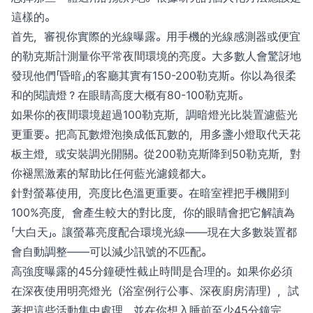
這樣的。
首先，審視你實際的光線曝露。用手機的光線感測器或便宜
的勒克斯計測量你平常夜間環境的亮度。大多數人會驚訝地
發現他們「昏暗」的客廳其實有150-200勒克斯。你以為很柔
和的閱讀燈？在眼睛高度大概有80-100勒克斯。
如果你的夜間環境超過100勒克斯，調暗燈光比裝置濾藍光
更重要。把高瓦數燈泡換成低瓦數的，用多盞小燈取代天花
板主燈，或安裝調光開關。從200勒克斯降到50勒克斯，對
你褪黑激素的幫助比任何藍光濾鏡都大。
針對螢幕使用，亮度比色溫更重要。在暗室裡把手機開到
100%亮度，會產生較大的對比度，你的眼睛會把它解讀為
「大白天」。讓螢幕亮度配合環境光線——現在大多數裝置都
會自動調整——可以減少訊號的不匹配。
高強度曝露的45分鐘硬性截止時間是合理的。如果你必須
在深夜使用明亮燈光（浴室例行公事、深夜廚房清理），試
著把這些活動集中處理，並在你想入睡前至少45分鐘完