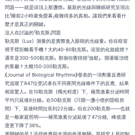
問題——就是頭頂上那盞燈。最新的光線與睡眠研究呈現出
比「睡前2小時避免螢幕」複雜得多的真相。讓我們來看看什
麼才是真正的關鍵。
沒人在討論的「勒克斯」問題
勒克斯（Lux）測量的是實際進入眼睛的光線量。你在暗室
裡手臂距離看手機？大約40-80勒克斯。浴室的化妝鏡燈？
通常是300-500勒克斯。那個你覺得很「放鬆」、開著吸頂燈
的客廳？大概150-200勒克斯。
《Journal of Biological Rhythms》發表的一項劑量反應研
究追蹤了847位受試者在不同夜間光線條件下的反應，結果
相當驚人。在10勒克斯（燭光程度）下，褪黑激素分泌時間
平均只延後8分鐘。在50勒克斯（只開一盞小燈的昏暗房
間）下，延後時間拉長到22分鐘。但在200勒克斯——也就
是一般家庭照明——褪黑激素分泌延後了47分鐘，峰值濃
度更下降了38%。
更關鍵的是？這些效應與光源的色溫無關。當研究人員控制