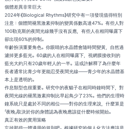
個體差異非常巨大
2024年《Biological Rhythms》研究中有一項發現值得特別
注意：個體間褪黑激素抑制的變異係數高達47%。有些人對
100勒克斯的夜間光線幾乎沒有反應，有些人在相同曝露下
卻出現60%的抑制。
年齡扮演重要角色。你眼睛的水晶體會隨時間變黃，自然過
濾掉更多藍光。60歲的人在相同曝露下，視網膜接收到的
藍光大約只有20歲年輕人的一半。這或許解釋了為什麼年
長者通常比青少年更能忍受夜間光線——青少年的水晶體基
本上是透明的。
作息類型也很重要。研究中的夜貓子在相同時鐘時間下，對
夜間光線的褪黑激素抑制比早起鳥少了23%。他們的生理時
鐘系統只是處於不同的相位——對你的生理來說，什麼算是
「夜晚」取決於你的身體認為夜晚應該從什麼時候開始。
真正有效的實用策略
忘掉那些一體適用的規則吧。根據研究的個人化方法應該是