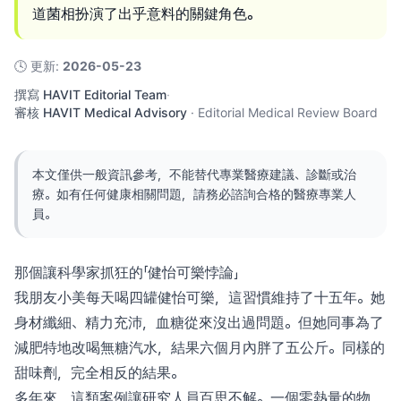
道菌相扮演了出乎意料的關鍵角色。
🕓
更新
:
2026-05-23
撰寫
HAVIT Editorial Team
·
審核
HAVIT Medical Advisory
·
Editorial Medical Review Board
本文僅供一般資訊參考，不能替代專業醫療建議、診斷或治
療。如有任何健康相關問題，請務必諮詢合格的醫療專業人
員。
那個讓科學家抓狂的「健怡可樂悖論」
我朋友小美每天喝四罐健怡可樂，這習慣維持了十五年。她
身材纖細、精力充沛，血糖從來沒出過問題。但她同事為了
減肥特地改喝無糖汽水，結果六個月內胖了五公斤。同樣的
甜味劑，完全相反的結果。
多年來，這類案例讓研究人員百思不解。一個零熱量的物