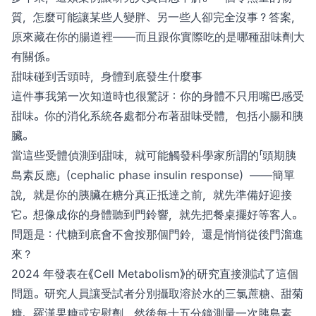
質，怎麼可能讓某些人變胖、另一些人卻完全沒事？答案，
原來藏在你的腸道裡——而且跟你實際吃的是哪種甜味劑大
有關係。
甜味碰到舌頭時，身體到底發生什麼事
這件事我第一次知道時也很驚訝：你的身體不只用嘴巴感受
甜味。你的消化系統各處都分布著甜味受體，包括小腸和胰
臟。
當這些受體偵測到甜味，就可能觸發科學家所謂的「頭期胰
島素反應」（cephalic phase insulin response）——簡單
說，就是你的胰臟在糖分真正抵達之前，就先準備好迎接
它。想像成你的身體聽到門鈴響，就先把餐桌擺好等客人。
問題是：代糖到底會不會按那個門鈴，還是悄悄從後門溜進
來？
2024 年發表在《Cell Metabolism》的研究直接測試了這個
問題。研究人員讓受試者分別攝取溶於水的三氯蔗糖、甜菊
糖、羅漢果糖或安慰劑，然後每十五分鐘測量一次胰島素，