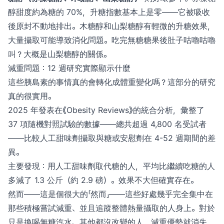
醇甜度約為糖的 70%，升糖指數基本上是零——它被吸收
後原封不動地排出。木糖醇和山梨糖醇有輕微的升糖效果，
大量攝取可能導致消化問題。吃完無糖糖果後肚子咕嚕咕嚕
叫？大概是山梨糖醇的關係。
減重問題：12 週研究實際顯示什麼
這些胰島素的事情真的會轉化成體重變化嗎？這部分的研究
真的很實用。
2025 年發表在《Obesity Reviews》的統合分析，彙整了
37 項隨機對照試驗的數據——總共超過 4,800 名受試者
——比較人工甜味劑攝取與糖或安慰劑在 4-52 週期間的差
異。
主要發現：用人工甜味劑取代糖的人，平均比繼續吃糖的人
多減了 1.3 公斤（約 2.9 磅）。效果不大但確實存在。
然而——這是個很大的「然而」——這些好處幾乎完全集中在
那些積極嘗試減重、並且追蹤整體熱量攝取的人身上。對於
只是換喝無糖汽水、其他都沒改變的人，減重優勢就消失