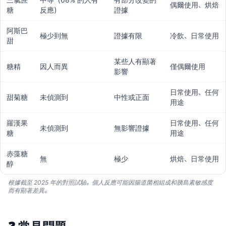
偶爾使用、烘焙
糖
反應）
證據
阿斯巴
極少到無
證據有限
冷飲、日常使用
甜
某些人有顯著
糖精
因人而異
僅偶爾使用
影響
日常使用、任何
甜菊糖
未偵測到
中性或正面
用途
羅漢果
日常使用、任何
未偵測到
無影響證據
糖
用途
赤藻糖
無
極少
烘焙、日常使用
醇
根據截至 2025 年的對照試驗。個人反應可能因腸道菌相組成和胰島素敏感度
而有顯著差異。