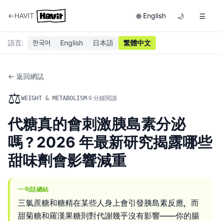
|
←
HAVIT
English
🌐
🌙
☰
語言
:
한국어
English
日本語
繁體中文
← 返回網誌
⚖️
·
9
分鐘閱讀
WEIGHT & METABOLISM
代糖真的會刺激胰島素分泌
嗎？2026 年最新研究揭露哪些
甜味劑會影響減重
一句話總結
三氯蔗糖和糖精在某些人身上會引發胰島素反應，而
甜菊糖和羅漢果糖則對代謝幾乎沒有影響——你的腸