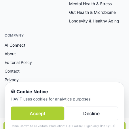
Mental Health & Stress
Gut Health & Microbiome
Longevity & Healthy Aging
COMPANY
AI Connect
About
Editorial Policy
Contact
Privacy
Terms
🍪
Cookie Notice
HAVIT uses cookies for analytics purposes.
AI-assisted research, human-reviewed editorial.
Accept
Decline
© 2026 AI Connect Inc. All rights reserved.
Demo: shown to all visitors. Production: EU/EEA/UK/CH geo only (PRD §10.1).
📱
Continue in the App