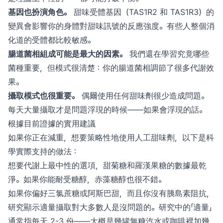
基因也扮演角色。
甜味受體基因（TAS1R2 和 TAS1R3）的
變異會影響你的身體對甜味訊號的反應強度。有些人整個消
化道的受體都比較敏感。
腸道菌相組成可能是最大的因素。
我們還在學習究竟哪些
菌種重要，但模式很清楚：你的腸道菌相調節了很多代謝效
果。
攝取模式也很重要。
偶爾使用任何甜味劑很少造成問題。
每天大量攝取才是問題浮現的時候——如果會浮現的話。
根據目前證據的實用建議
如果你正在減重，想要策略性地使用人工甜味劑，以下是科
學實際支持的做法：
想要代謝上最中性的選項，甜菊糖和羅漢果糖的數據最乾
淨。如果你能耐受糖醇，赤藻糖醇也很不錯。
如果你偏好三氯蔗糖或阿斯巴甜，而且你沒有胰島素阻抗，
研究顯示適量攝取對大多數人是沒問題的。研究中的「適量」
通常指每天 2-3 份——大概是幾罐無糖汽水或咖啡裡加幾