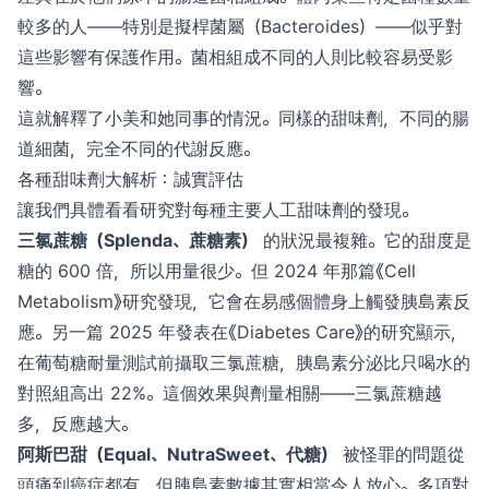
較多的人——特別是擬桿菌屬（Bacteroides）——似乎對
這些影響有保護作用。菌相組成不同的人則比較容易受影
響。
這就解釋了小美和她同事的情況。同樣的甜味劑，不同的腸
道細菌，完全不同的代謝反應。
各種甜味劑大解析：誠實評估
讓我們具體看看研究對每種主要人工甜味劑的發現。
三氯蔗糖（Splenda、蔗糖素）
的狀況最複雜。它的甜度是
糖的 600 倍，所以用量很少。但 2024 年那篇《Cell
Metabolism》研究發現，它會在易感個體身上觸發胰島素反
應。另一篇 2025 年發表在《Diabetes Care》的研究顯示，
在葡萄糖耐量測試前攝取三氯蔗糖，胰島素分泌比只喝水的
對照組高出 22%。這個效果與劑量相關——三氯蔗糖越
多，反應越大。
阿斯巴甜（Equal、NutraSweet、代糖）
被怪罪的問題從
頭痛到癌症都有，但胰島素數據其實相當令人放心。多項對