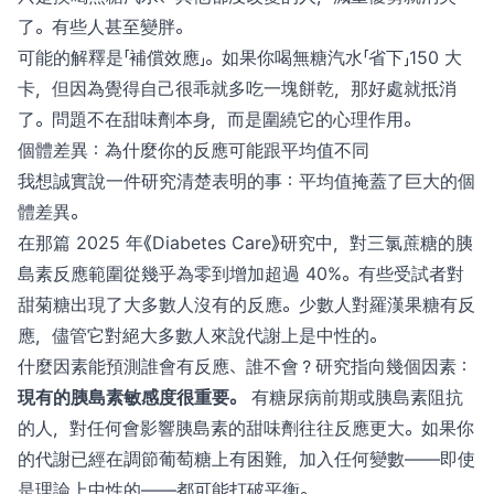
了。有些人甚至變胖。
可能的解釋是「補償效應」。如果你喝無糖汽水「省下」150 大
卡，但因為覺得自己很乖就多吃一塊餅乾，那好處就抵消
了。問題不在甜味劑本身，而是圍繞它的心理作用。
個體差異：為什麼你的反應可能跟平均值不同
我想誠實說一件研究清楚表明的事：平均值掩蓋了巨大的個
體差異。
在那篇 2025 年《Diabetes Care》研究中，對三氯蔗糖的胰
島素反應範圍從幾乎為零到增加超過 40%。有些受試者對
甜菊糖出現了大多數人沒有的反應。少數人對羅漢果糖有反
應，儘管它對絕大多數人來說代謝上是中性的。
什麼因素能預測誰會有反應、誰不會？研究指向幾個因素：
現有的胰島素敏感度很重要。
有糖尿病前期或胰島素阻抗
的人，對任何會影響胰島素的甜味劑往往反應更大。如果你
的代謝已經在調節葡萄糖上有困難，加入任何變數——即使
是理論上中性的——都可能打破平衡。