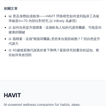
相關文章
📊
普及身體組成檢測——HAVIT 問卷模型如何達到臨床工具級
準確度(n=70 內部比對研究,以 InBody 為參照)
⚖️
如何自然提升脂聯素：這個鮮為人知的代謝荷爾蒙，可能是你
健康的關鍵
⚖️
脂聯素：這個「燃脂荷爾蒙」竟然來自脂肪細胞？7 招自然提升
代謝力
⚖️
40歲後新陳代謝真的會下降嗎？最新研究顛覆你的認知，教
你如何有效預防
HAVIT
AI-powered wellness companion for habits, sleep,