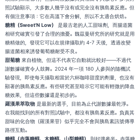
照試驗顯示，大多數人幾乎沒有或完全沒有胰島素反應。但
有個注意事項：它在高溫下會分解，所以不太適合烘焙。
糖精（Sweet'N Low）
是最古老的人工甜味劑，而腸道菌
相研究確實引發了合理的擔憂。魏茲曼研究所的研究就是用
糖精做的，發現它可以在規律攝取約 4-7 天後，透過改變
腸道菌相來誘發葡萄糖耐受不良。
甜菊糖
來自植物，但這不代表它自動就比較好——不過代
謝數據確實令人鼓舞。2024 年一項 180 人參與的隨機試
驗發現，即使每天攝取相當於六杯咖啡甜度的劑量，也沒有
顯著的胰島素反應。有些研究甚至暗示它可能有輕微的降血
糖效果，但這些數據還是初步的。
羅漢果萃取物
是最新的選手，目前為止代謝數據最乾淨。
在我能找到的所有對照試驗中，都沒有胰島素反應。負責其
甜味的化合物（羅漢果苷）似乎完全不會與胰島素訊號傳導
路徑互動。
糖醇（赤藻糖醇、木糖醇、山梨糖醇）
則好壞參半。赤藻糖