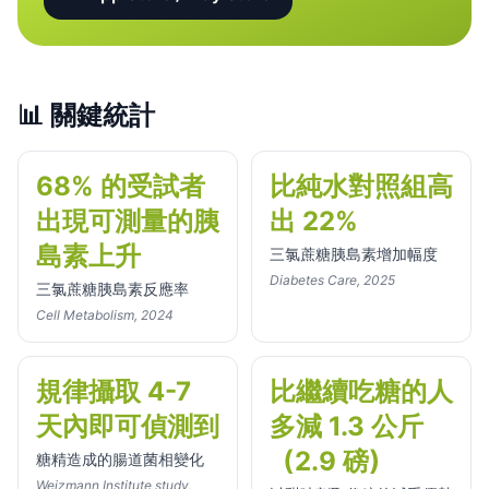
📊
關鍵統計
68% 的受試者
比純水對照組高
出現可測量的胰
出 22%
島素上升
三氯蔗糖胰島素增加幅度
Diabetes Care, 2025
三氯蔗糖胰島素反應率
Cell Metabolism, 2024
規律攝取 4-7
比繼續吃糖的人
天內即可偵測到
多減 1.3 公斤
（2.9 磅）
糖精造成的腸道菌相變化
Weizmann Institute study,