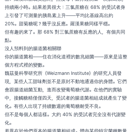
持續兩小時。結果差異很大：三氯蔗糖在 68% 的受試者身
上引發了可測量的胰島素上升——平均比基線高出約
20%。甜菊糖呢？幾乎沒反應。羅漢果糖同樣平穩。
但有趣的來了。那 68% 對三氯蔗糖有反應的人，有個共同
點。
沒人預料到的腸道菌相關聯
你的腸道菌相——住在消化道裡的數兆細菌——原來是這整
個方程式裡的變數。
魏茲曼科學研究所（Weizmann Institute）的研究人員發
現，某些人工甜味劑並不是原封不動地通過你的身體。它們
會跟腸道細菌互動，進而改變葡萄糖代謝。在他們的實驗
中，接觸糖精僅僅四天，受試者的腸道菌相組成就產生了變
化。有些人出現了持續數週的葡萄糖耐受不良。
但不是每個人都這樣。大約 40% 的受試者完全沒有代謝變
化。
差異在於他們原本的腸道菌相組成。體內某些特定菌種數量