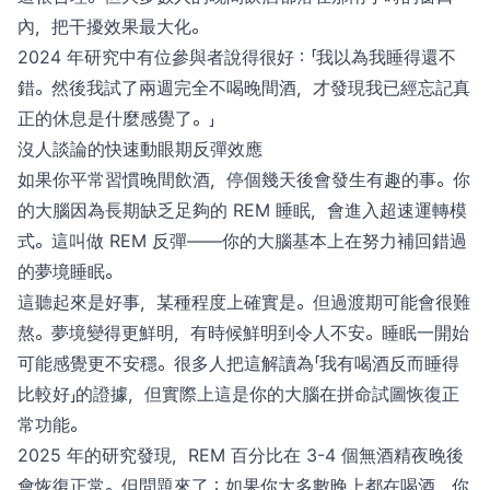
內，把干擾效果最大化。
2024 年研究中有位參與者說得很好：「我以為我睡得還不
錯。然後我試了兩週完全不喝晚間酒，才發現我已經忘記真
正的休息是什麼感覺了。」
沒人談論的快速動眼期反彈效應
如果你平常習慣晚間飲酒，停個幾天後會發生有趣的事。你
的大腦因為長期缺乏足夠的 REM 睡眠，會進入超速運轉模
式。這叫做 REM 反彈——你的大腦基本上在努力補回錯過
的夢境睡眠。
這聽起來是好事，某種程度上確實是。但過渡期可能會很難
熬。夢境變得更鮮明，有時候鮮明到令人不安。睡眠一開始
可能感覺更不安穩。很多人把這解讀為「我有喝酒反而睡得
比較好」的證據，但實際上這是你的大腦在拼命試圖恢復正
常功能。
2025 年的研究發現，REM 百分比在 3-4 個無酒精夜晚後
會恢復正常。但問題來了：如果你大多數晚上都在喝酒，你