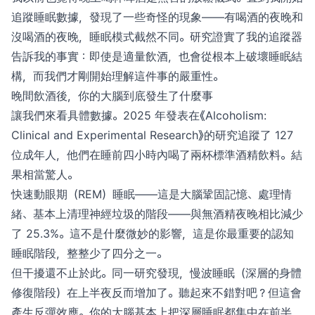
追蹤睡眠數據，發現了一些奇怪的現象——有喝酒的夜晚和
沒喝酒的夜晚，睡眠模式截然不同。研究證實了我的追蹤器
告訴我的事實：即使是適量飲酒，也會從根本上破壞睡眠結
構，而我們才剛開始理解這件事的嚴重性。
晚間飲酒後，你的大腦到底發生了什麼事
讓我們來看具體數據。2025 年發表在《Alcoholism:
Clinical and Experimental Research》的研究追蹤了 127
位成年人，他們在睡前四小時內喝了兩杯標準酒精飲料。結
果相當驚人。
快速動眼期（REM）睡眠——這是大腦鞏固記憶、處理情
緒、基本上清理神經垃圾的階段——與無酒精夜晚相比減少
了 25.3%。這不是什麼微妙的影響，這是你最重要的認知
睡眠階段，整整少了四分之一。
但干擾還不止於此。同一研究發現，慢波睡眠（深層的身體
修復階段）在上半夜反而增加了。聽起來不錯對吧？但這會
產生反彈效應。你的大腦基本上把深層睡眠都集中在前半