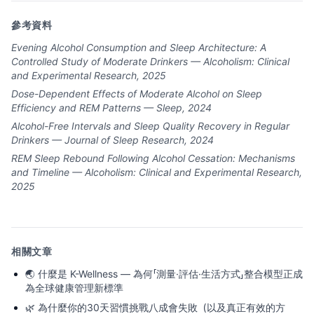
參考資料
Evening Alcohol Consumption and Sleep Architecture: A
Controlled Study of Moderate Drinkers — Alcoholism: Clinical
and Experimental Research, 2025
Dose-Dependent Effects of Moderate Alcohol on Sleep
Efficiency and REM Patterns — Sleep, 2024
Alcohol-Free Intervals and Sleep Quality Recovery in Regular
Drinkers — Journal of Sleep Research, 2024
REM Sleep Rebound Following Alcohol Cessation: Mechanisms
and Timeline — Alcoholism: Clinical and Experimental Research,
2025
相關文章
🌏
什麼是 K-Wellness — 為何「測量·評估·生活方式」整合模型正成
為全球健康管理新標準
🌿
為什麼你的30天習慣挑戰八成會失敗（以及真正有效的方