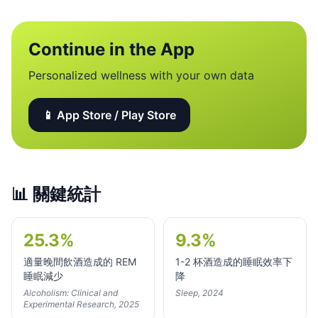
Continue in the App
Personalized wellness with your own data
📱 App Store / Play Store
📊
關鍵統計
25.3%
9.3%
適量晚間飲酒造成的 REM
1-2 杯酒造成的睡眠效率下
睡眠減少
降
Alcoholism: Clinical and
Sleep, 2024
Experimental Research, 2025