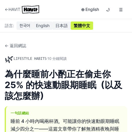
|
←
HAVIT
English
🌐
🌙
☰
語言
:
한국어
English
日本語
繁體中文
← 返回網誌
🌿
·
10
分鐘閱讀
LIFESTYLE HABITS
為什麼睡前小酌正在偷走你
25% 的快速動眼期睡眠（以及
該怎麼辦）
一句話總結
睡前 4 小時內喝兩杯酒，可能讓你的快速動眼期睡眠
減少四分之一——這篇文章帶你了解無酒精夜晚與睡