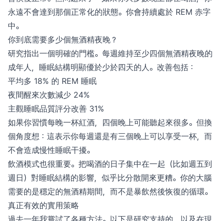
永遠不會達到那個正常化的狀態。你會持續處於 REM 赤字
中。
你到底需要多少個無酒精夜晚？
研究指出一個明確的門檻。每週維持至少四個無酒精夜晚的
成年人，睡眠結構明顯優於少於四天的人。改善包括：
平均多 18% 的 REM 睡眠
夜間醒來次數減少 24%
主觀睡眠品質評分改善 31%
如果你習慣每晚一杯紅酒，四個晚上可能聽起來很多。但換
個角度想：這表示你每週還是有三個晚上可以享受一杯，而
不會造成慢性睡眠干擾。
飲酒模式也很重要。把喝酒的日子集中在一起（比如週五到
週日）對睡眠結構的影響，似乎比分散開來更糟。你的大腦
需要的是穩定的無酒精期間，而不是暴飲然後恢復的循環。
真正有效的實用策略
過去一年我嘗試了各種方法。以下是研究支持的，以及在現