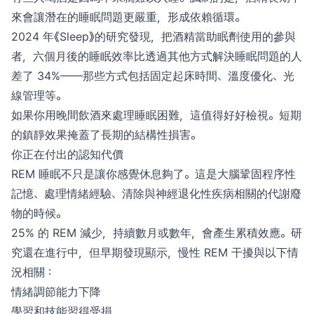
來會讓潛在的睡眠問題更嚴重，形成依賴循環。
2024 年《Sleep》的研究發現，把酒精當助眠劑使用的參與
者，六個月後的睡眠效率比透過其他方式解決睡眠問題的人
差了 34%——那些方式包括固定起床時間、溫度優化、光
線管理等。
如果你用晚間飲酒來處理睡眠困難，這值得好好檢視。短期
的鎮靜效果掩蓋了長期的結構性損害。
你正在付出的認知代價
REM 睡眠不只是讓你感覺休息夠了。這是大腦鞏固程序性
記憶、處理情緒經驗、清除與神經退化性疾病相關的代謝廢
物的時候。
25% 的 REM 減少，持續數月或數年，會產生累積效應。研
究還在進行中，但早期發現顯示，慢性 REM 干擾與以下情
況相關：
情緒調節能力下降
學習和技能習得受損