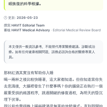
眠恢復的科學根據。
🕓
更新
:
2026-05-23
撰寫
HAVIT Editorial Team
·
審核
HAVIT Medical Advisory
·
Editorial Medical Review Board
本文僅供一般資訊參考，不能替代專業醫療建議、診斷或治
療。如有任何健康相關問題，請務必諮詢合格的醫療專業人
員。
那杯紅酒其實沒有幫助你入睡
喝一兩杯之後比較快睡著，這大家都知道。但你知道當你失
去意識後，大腦裡發生了什麼事嗎？你的腦袋正在執行一個
嚴重受損的維護程序，跳過關鍵的修復過程，為明天的昏沉
埋下伏筆。
我以前也覺得晚上喝杯啤酒是無害的放鬆儀式。直到我開始