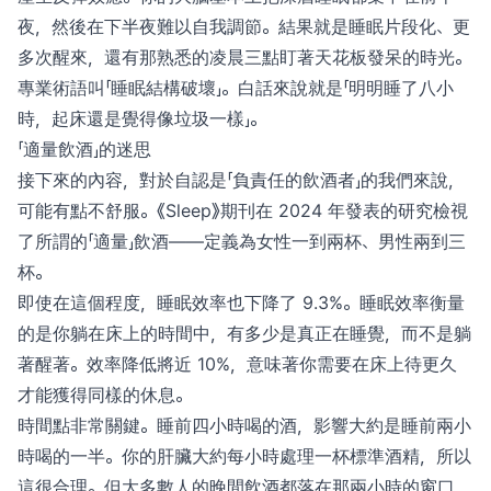
夜，然後在下半夜難以自我調節。結果就是睡眠片段化、更
多次醒來，還有那熟悉的凌晨三點盯著天花板發呆的時光。
專業術語叫「睡眠結構破壞」。白話來說就是「明明睡了八小
時，起床還是覺得像垃圾一樣」。
「適量飲酒」的迷思
接下來的內容，對於自認是「負責任的飲酒者」的我們來說，
可能有點不舒服。《Sleep》期刊在 2024 年發表的研究檢視
了所謂的「適量」飲酒——定義為女性一到兩杯、男性兩到三
杯。
即使在這個程度，睡眠效率也下降了 9.3%。睡眠效率衡量
的是你躺在床上的時間中，有多少是真正在睡覺，而不是躺
著醒著。效率降低將近 10%，意味著你需要在床上待更久
才能獲得同樣的休息。
時間點非常關鍵。睡前四小時喝的酒，影響大約是睡前兩小
時喝的一半。你的肝臟大約每小時處理一杯標準酒精，所以
這很合理。但大多數人的晚間飲酒都落在那兩小時的窗口