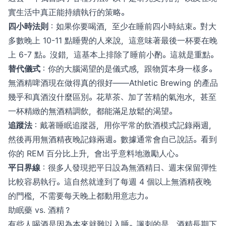
實生活中真正能持續執行的策略。
四小時法則
：如果你要喝酒，至少在睡前四小時結束。對大
多數晚上 10-11 點睡覺的人來說，這意味著最後一杯要在晚
上 6-7 點。沒錯，這基本上排除了睡前小酌。這就是重點。
替代儀式
：你的大腦渴望的是儀式感，跟物質本身一樣多。
無酒精啤酒現在做得真的很好——Athletic Brewing 的產品
幾乎和真酒沒什麼區別。花草茶、加了苦精的氣泡水，甚至
一杯精緻的無酒精調飲，都能滿足放鬆的渴望。
追蹤法
：戴著睡眠追蹤器，用你平常的飲酒模式記錄兩週，
然後再用無酒精夜晚記錄兩週。數據通常會自己說話。看到
你的 REM 百分比上升，會出乎意料地激勵人心。
平日界線
：很多人發現把平日設為無酒精日、週末保留彈性
比較容易執行。這自然就達到了每週 4 個以上無酒精夜晚
的門檻，不需要每天晚上都動用意志力。
助眠藥 vs. 酒精？
有些人喝酒是因為本來就難以入睡。諷刺的是，酒精長期下