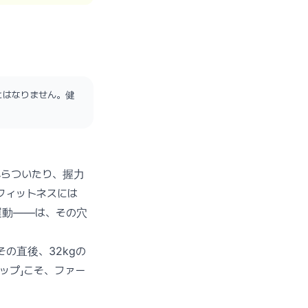
とはなりません。健
ふらついたり、握力
フィットネスには
運動——は、その穴
の直後、32kgの
ップ」こそ、ファー