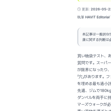
🕓
更新
:
2026-05-2
執筆
HAVIT Editorial
本記事は一般的な
康に関する判断は
買い物袋テスト、
質問です。スーパ
が限界になったり
「穴」があります。
を埋める最も過小
先週、ジムで180
ダンベルを両手に持
マーズウォークが