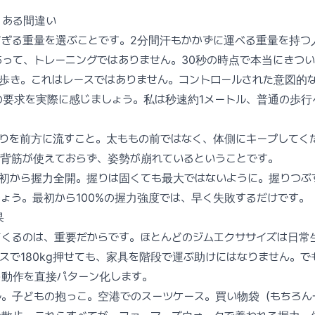
くある間違い
すぎる重量を選ぶことです。2分間汗もかかずに運べる重量を持つ
って、トレーニングではありません。30秒の時点で本当にきつ
歩き。これはレースではありません。コントロールされた意図的
の要求を実際に感じましょう。私は秒速約1メートル、普通の歩行
重りを前方に流すこと。太ももの前ではなく、体側にキープしてく
広背筋が使えておらず、姿勢が崩れているということです。
最初から握力全開。握りは固くても最大ではないように。握りつぶ
ょう。最初から100%の握力強度では、早く失敗するだけです。
果
てくるのは、重要だからです。ほとんどのジムエクササイズは日常
スで180kg押せても、家具を階段で運ぶ助けにはなりません。で
う動作を直接パターン化します。
ル。子どもの抱っこ。空港でのスーツケース。買い物袋（もちろん