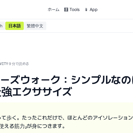
ホーム
🧮 Tools
📱 App
sh
日本語
繁體中文
·
9
分で読める
VITY
マーズウォーク：シンプルなの
最強エクササイズ
って歩く。たったこれだけで、ほとんどのアイソレーショ
使える筋力」が身につきます。