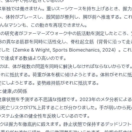
き、体の中で何が起きているのか
は単独では働きません。重いスーツケースを持ち上げるとき、握
し、体幹がブレースし、股関節が整列し、脚が前へ推進する。こ
んなマシンも、この動きを再現できません。
学の研究者がファーマーズウォーク中の筋活動を測定したところ、
23の異なる筋群を同時に活性化し、脊柱起立筋（背骨に沿って走
（Zemke & Wright, Sports Biomechanics, 2024
ズで達成する数値より高いのです。
るのは、体が複数の問題を同時に解決しなければならないからです
それに抵抗する。荷重が体を横に傾けようとする。体幹がそれに
定にしようとする。姿勢維持筋がそれに抵抗する。
と健康」の関係
康状態を予測する不思議な指標です。2023年のメタ分析による
死亡リスクが17%上昇することが分かりました。手が弱いから死
システム全体の健全性を反映しているのです。
ークは握力を徹底的に鍛えます。静止状態で保持するデッドリフト