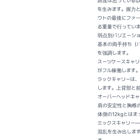
頻度は思っている以
を生みます。握力
ウトの最後にファー
る重量で行ってい
弱点別バリエーシ
基本の両手持ち（
を強調します。
スーツケースキャ
がフル稼働します
ラックキャリーは
します。上背部と
オーバーヘッドキ
肩の安定性と胸椎の
体側の12kgとは
ミックスキャリー
混乱を生み出しま