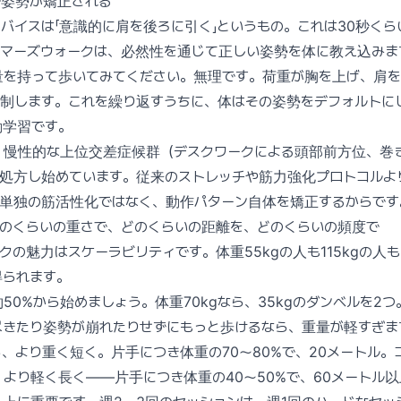
で姿勢が矯正される
バイスは「意識的に肩を後ろに引く」というもの。これは30秒くら
ーマーズウォークは、必然性を通じて正しい姿勢を体に教え込みま
量を持って歩いてみてください。無理です。荷重が胸を上げ、肩
強制します。これを繰り返すうちに、体はその姿勢をデフォルトに
動学習です。
、慢性的な上位交差症候群（デスクワークによる頭部前方位、巻
を処方し始めています。従来のストレッチや筋力強化プロトコルよ
が単独の筋活性化ではなく、動作パターン自体を矯正するからです
どのくらいの重さで、どのくらいの距離を、どのくらいの頻度で
クの魅力はスケーラビリティです。体重55kgの人も115kgの人
得られます。
50%から始めましょう。体重70kgなら、35kgのダンベルを2つ
尽きたり姿勢が崩れたりせずにもっと歩けるなら、重量が軽すぎま
、より重く短く。片手につき体重の70〜80%で、20メートル。
より軽く長く——片手につき体重の40〜50%で、60メートル以