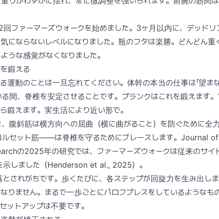
。重りがわずかに揺れ、常に微調整を強いられます。前腕の筋肉
週2回ファーマーズウォークを始めました。3ヶ月以内に、デッド
く気にならないレベルになりました。瓶のフタは楽勝。どんどん重
るような感覚がなくなりました。
幹を鍛える
る運動のことは一旦忘れてください。体幹の本当の仕事は「望まな
いる間、脊椎を安定させることです。プランクはこれを鍛えます。
がら鍛えます。実生活により近い形で。
き、腹斜筋は横方向への屈曲（横に曲がること）を防ぐために全
ット筋——は脊椎を守るためにブレースします。Journal of Str
g Researchの2025年の研究では、ファーマーズウォークは従来のサ
した（Henderson et al., 2025）。
落とされがちです。歩くたびに、各ステップが回旋力を生み出し
ばなりません。まるで一歩ごとにパロフプレスをしているようなも
セットアップは不要です。