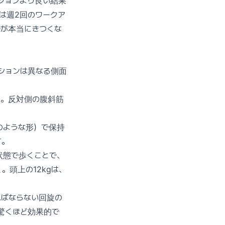
ションより良い結果
は週2回のワークア
ルが本当にきつくな
ションは異なる側面
す。反対側の腹斜筋
のような形）で保持
す。
状態で歩くことで、
頭上の12kgは、
ればならない回旋の
驚くほど効果的で