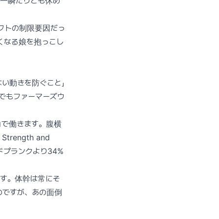
は一瞬たりとも休め
リフトの制限要因だっ
くなる娘を抱っこし
い動きを防ぐこと」
でもファーマーズウ
力で働きます。腹横
ength and
イドプランクより34%
ます。体幹は常にそ
のですが、あの面倒