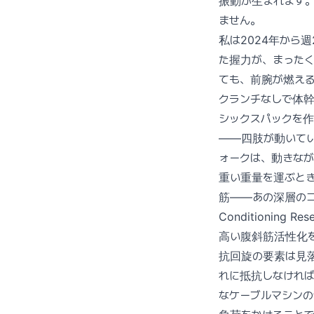
振動が生まれます
ません。
私は2024年から
た握力が、まった
ても、前腕が燃え
クランチなしで体
シックスパックを作
——四肢が動いて
ォークは、動きな
重い重量を運ぶと
筋——あの深層のコルセ
Conditionin
高い腹斜筋活性化を示しま
抗回旋の要素は見
れに抵抗しなけれ
なケーブルマシンの