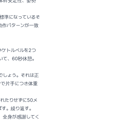
体幹安定性、姿勢
標準になっているそ
動作パターンが一致
かケトルベルを2つ
いて、60秒休憩。
でしょう。それは正
クで片手につき体重
れたりせずに50メ
ばす。繰り返す。
。全身が感謝してく