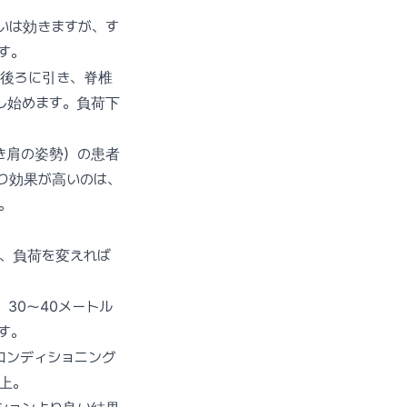
いは効きますが、す
す。
を後ろに引き、脊椎
し始めます。負荷下
き肩の姿勢）の患者
り効果が高いのは、
。
も、負荷を変えれば
。30〜40メートル
す。
コンディショニング
上。