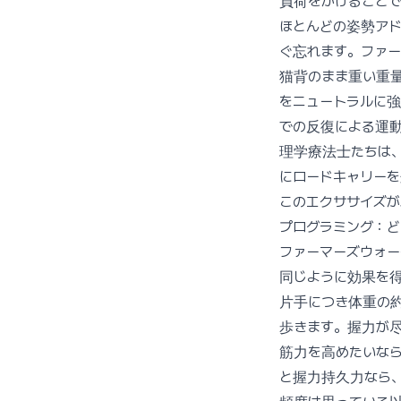
負荷をかけること
ほとんどの姿勢アド
ぐ忘れます。ファ
猫背のまま重い重
をニュートラルに
での反復による運
理学療法士たちは
にロードキャリー
このエクササイズ
プログラミング：
ファーマーズウォー
同じように効果を
片手につき体重の約
歩きます。握力が
筋力を高めたいなら
と握力持久力なら、