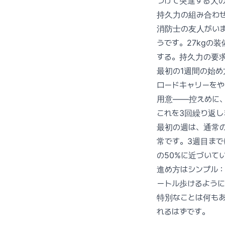
つけて突進する犬
持久力の組み合わ
消防士の友人がい
うです。27kgの
する。持久力の要
最初の1週間の始め
ロードキャリーをや
用意——控えめに、
これを3回繰り返し
最初の週は、通常
常です。3週目まで
の50%に近づいて
進め方はシンプル：
ートル歩けるように
特別なことは何も
れるはずです。