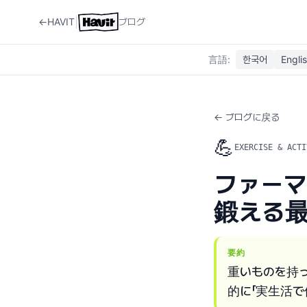
|
←
HAVIT
ブログ
言語
:
한국어
Engli
← ブログに戻る
💪
EXERCISE & ACTI
ファー
鍛える
要約
重いものを持
的に「実生活で