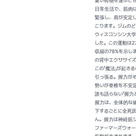
重い荷物を運ぶと
日常生活で、筋肉
緊張し、肩が安定
こります。ジムのど
ウィスコンシン大
した。この運動は
収縮の78%を示しました
の背中エクササイ
この「魔法」が起き
引っ張る。握力が
勢いが脊椎を不安
誰も語らない「握力
握力は、全体的な健
下するごとに全死因
ん。握力は神経筋
ファーマーズウォ