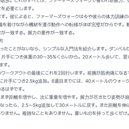
の散歩。これらすべてが、ファーマーズウォークで養われる握力、
せを必要とします。
ます。彼によると、ファーマーズウォークは今や彼らの体力訓練の
装備を着けながら機材を運ぶ動作への転移がほぼ完璧だからです。
求が一致する。握力の要件が一致する。
方
ったことがないなら、シンプルな入門法を紹介します。ダンベル
片手につき体重の30〜35%くらいから。20メートル歩いて、置
ます。
のワークアウトの最後にこれを2回行います。前腕が筋肉痛になる
に片手につき2.5kg追加。6週目までには、40メートルのウォー
いるはずです。
まず距離を増やし、次に重量を増やす。握力が尽きたり姿勢が崩
なったら、2.5〜5kg追加して30メートルに戻す。また距離を伸
ありません。複雑なこともありません。重いものを持って歩くだけ