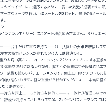
上に重要です。週2〜3回のセッションは、週1回のハードなセッ
とスタビライザーは、適応するために一貫した刺激が必要です。私
マーズウォークを行い、40メートルを3セット、最後の5メート
ます。
ョン
バイラテラルキャリー）はスタート地点に過ぎません。各バリエー
リー——片手だけで重りを持つ——は、抗側屈の要求を増幅しま
。左右の筋力バランスが崩れている人には最適です。
、重りを肩の高さに、フロントラックポジション（プレスする直前
前部体幹を強烈に刺激しながら、握力への負担はやや軽減されま
ャリーは最も難しいバリエーションです。頭上にロックアウトした
伸展が試されます。軽い重量から始めてください——本当に軽く。
まったく別物です。
——片方を頭上に、もう片方を体側に——は、体幹が管理しなけ
す。謙虚な気持ちにさせられますが、スポーツパフォーマンスには