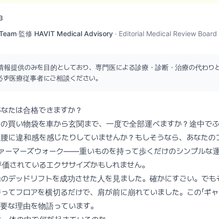
3
 Team
·
監修
HAVIT Medical Advisory
·
Editorial Medical Review Board
情報提供のみを目的としており、専門医による診療・診断・治療の代わり
必ず医療従事者にご相談ください。
あなたは合格できますか？
ーの買い物袋を車から玄関まで、一度で全部運べますか？途中で
、腰に違和感を感じたりしていませんか？もしそうなら、あなたの
ファーマーズウォーク——重いものを持って歩くだけのシンプルな
評価されているエクササイズかもしれません。
kgのデッドリフトを成功させた人を見ました。確かにすごい。でもそ
ってフロアを横切るだけで、肩が前に崩れていました。この「ギャ
必要な理由を物語っています。