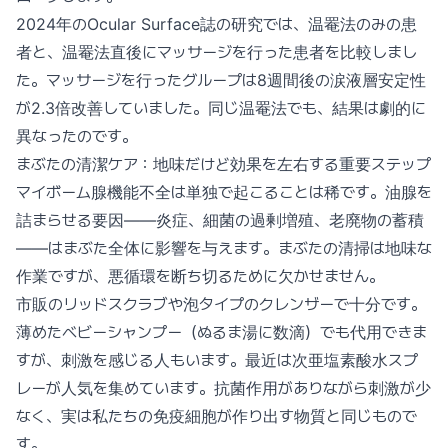
2024年のOcular Surface誌の研究では、温罨法のみの患
者と、温罨法直後にマッサージを行った患者を比較しまし
た。マッサージを行ったグループは8週間後の涙液層安定性
が2.3倍改善していました。同じ温罨法でも、結果は劇的に
異なったのです。
まぶたの清潔ケア：地味だけど効果を左右する重要ステップ
マイボーム腺機能不全は単独で起こることは稀です。油腺を
詰まらせる要因——炎症、細菌の過剰増殖、老廃物の蓄積
——はまぶた全体に影響を与えます。まぶたの清掃は地味な
作業ですが、悪循環を断ち切るために欠かせません。
市販のリッドスクラブや泡タイプのクレンザーで十分です。
薄めたベビーシャンプー（ぬるま湯に数滴）でも代用できま
すが、刺激を感じる人もいます。最近は次亜塩素酸水スプ
レーが人気を集めています。抗菌作用がありながら刺激が少
なく、実は私たちの免疫細胞が作り出す物質と同じもので
す。