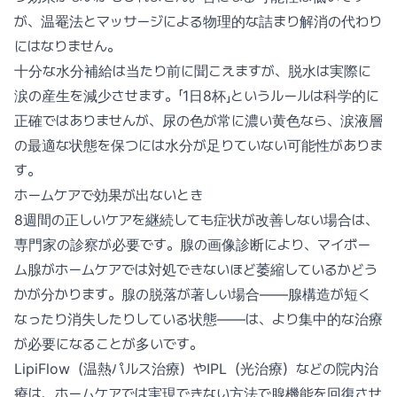
が、温罨法とマッサージによる物理的な詰まり解消の代わり
にはなりません。
十分な水分補給は当たり前に聞こえますが、脱水は実際に
涙の産生を減少させます。「1日8杯」というルールは科学的に
正確ではありませんが、尿の色が常に濃い黄色なら、涙液層
の最適な状態を保つには水分が足りていない可能性がありま
す。
ホームケアで効果が出ないとき
8週間の正しいケアを継続しても症状が改善しない場合は、
専門家の診察が必要です。腺の画像診断により、マイボー
ム腺がホームケアでは対処できないほど萎縮しているかどう
かが分かります。腺の脱落が著しい場合——腺構造が短く
なったり消失したりしている状態——は、より集中的な治療
が必要になることが多いです。
LipiFlow（温熱パルス治療）やIPL（光治療）などの院内治
療は、ホームケアでは実現できない方法で腺機能を回復させ