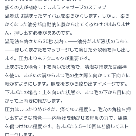
多くの人が省略してしまうマッサージのステップ
温罨法は詰まったマイバムを柔らかくします。しかし、柔ら
かくなった油分が自動的に腺から出てくるわけではありませ
ん。押し出す必要があるのです。
温罨法を終えたら30秒以内に——油分がまだ液状のうちに
——優しくまぶたをマッサージして溶けた分泌物を押し出し
ます。圧力よりもテクニックが重要です。
上まぶたの場合：下を向いた状態で、清潔な指または綿棒
を使い、まぶたの溝からまつ毛の生え際に向かって下向きに
転がすようにします。腺を後ろから絞り出すイメージです。
下まぶたの場合：上を向いた状態で、まつ毛の下から目に向
かって上向きに転がします。
圧力はしっかりめですが、痛くない程度に。毛穴の角栓を押
し出すような感覚——内容物を動かせる程度の力で、組織
を傷つけない程度です。各まぶたに5〜10回ほど優しくスト
ロークします。