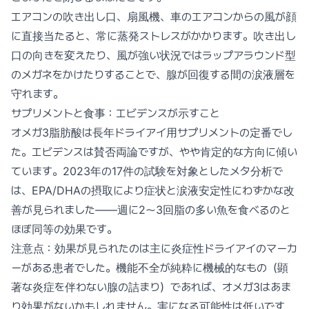
エアコンの吹き出し口、扇風機、車のエアコンからの風が顔
に直接当たると、常に蒸発ストレスがかかります。吹き出し
口の向きを変えたり、風が強い状況ではラップアラウンド型
のメガネをかけたりすることで、腺が回復する間の涙液層を
守れます。
サプリメントと食事：エビデンスが示すこと
オメガ3脂肪酸は長年ドライアイ用サプリメントの定番でし
た。エビデンスは賛否両論ですが、やや肯定的な方向に傾い
ています。2023年の17件の試験を対象としたメタ分析で
は、EPA/DHAの摂取により症状と涙液安定性にわずかな改
善が見られました——週に2〜3回脂の多い魚を食べるのと
ほぼ同等の効果です。
注意点：効果が見られたのは主に炎症性ドライアイのマーカ
ーがある患者でした。機能不全が純粋に機械的なもの（顕
著な炎症を伴わない腺の詰まり）であれば、オメガ3はあま
り効果がないかもしれません。害になる可能性は低いです