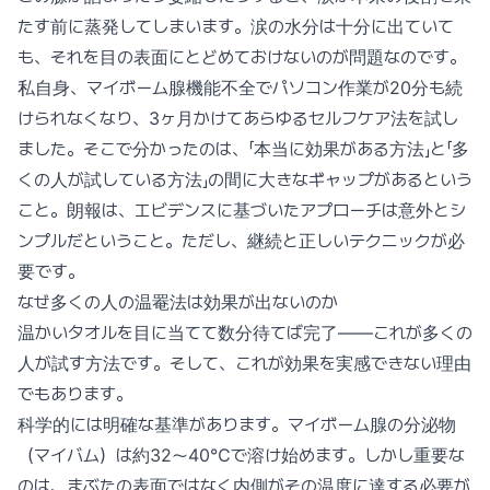
たす前に蒸発してしまいます。涙の水分は十分に出ていて
も、それを目の表面にとどめておけないのが問題なのです。
私自身、マイボーム腺機能不全でパソコン作業が20分も続
けられなくなり、3ヶ月かけてあらゆるセルフケア法を試し
ました。そこで分かったのは、「本当に効果がある方法」と「多
くの人が試している方法」の間に大きなギャップがあるという
こと。朗報は、エビデンスに基づいたアプローチは意外とシ
ンプルだということ。ただし、継続と正しいテクニックが必
要です。
なぜ多くの人の温罨法は効果が出ないのか
温かいタオルを目に当てて数分待てば完了——これが多くの
人が試す方法です。そして、これが効果を実感できない理由
でもあります。
科学的には明確な基準があります。マイボーム腺の分泌物
（マイバム）は約32〜40℃で溶け始めます。しかし重要な
のは、まぶたの表面ではなく内側がその温度に達する必要が