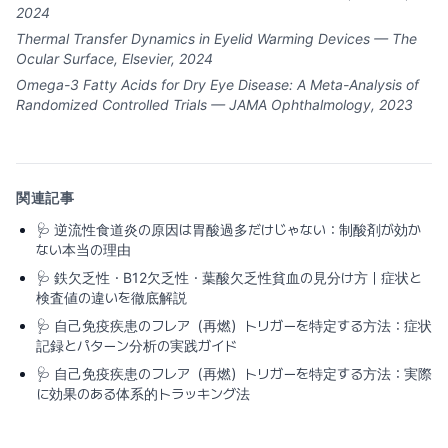
2024
Thermal Transfer Dynamics in Eyelid Warming Devices — The
Ocular Surface, Elsevier, 2024
Omega-3 Fatty Acids for Dry Eye Disease: A Meta-Analysis of
Randomized Controlled Trials — JAMA Ophthalmology, 2023
関連記事
🩺
逆流性食道炎の原因は胃酸過多だけじゃない：制酸剤が効か
ない本当の理由
🩺
鉄欠乏性・B12欠乏性・葉酸欠乏性貧血の見分け方｜症状と
検査値の違いを徹底解説
🩺
自己免疫疾患のフレア（再燃）トリガーを特定する方法：症状
記録とパターン分析の実践ガイド
🩺
自己免疫疾患のフレア（再燃）トリガーを特定する方法：実際
に効果のある体系的トラッキング法