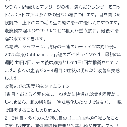
やり方：温罨法とマッサージの後、選んだクレンザーをコッ
トンパッドまたは糸くずの出ない布につけます。目を閉じた
状態で、上下のまつ毛の生え際に沿って優しくこすります。
老廃物が溜まりやすいまつ毛の根元を重点的に。最後に清
潔な水ですすぎます。
温罨法、マッサージ、清掃の一連のルーティンは約15分。
2025年版Ophthalmology誌のガイドラインでは、最初の4
週間は1日2回、その後は維持として1日1回が推奨されてい
ます。多くの患者が3〜4週目で症状の明らかな改善を実感
します。
改善までの現実的なタイムライン
1週目：おそらく変化なし。わずかに快適さが増す程度かも
しれません。腺の機能は一晩で悪化したわけではなく、一晩
で回復することもありません。
2〜3週目：多くの人が朝の目のゴロゴロ感が軽減したこと
に気づきます。涙液層破壊時間が改善し始めます。マッサー