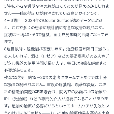
ジ中に小さな透明な油の粒が出てくるのが見えるかもしれま
せん——腺の詰まりが解消されている良いサインです。
4〜6週目：2024年のOcular Surface誌のデータによる
と、ここで多くの患者に統計的に有意な改善が現れます。
症状は平均40〜60%軽減。画面を見る時間も楽になってき
ます。
8週目以降：腺機能が安定します。治療頻度を隔日に減らせ
る人もいれば、酒さ（ロゼア）などの基礎疾患がある人やデ
ジタル機器の使用時間が長い人は、毎日の治療を継続する
必要があります。
残念な現実：約15〜20%の患者はホームケアだけでは十分
な効果が得られません。重度の腺萎縮、顕著な炎症、まぶ
たの構造的問題がある場合は、院内での温熱パルス治療や
IPL（光治療）などの専門的介入が必要になることがありま
す。追加の治療が必要だからといってホームケアが失敗とい
うわけではありません——むしろ他の治療効果を高める土台