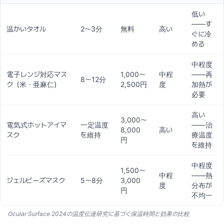
低い
——す
温かいタオル
2〜3分
無料
高い
ぐに冷
める
中程度
電子レンジ対応マス
1,000〜
中程
——再
8〜12分
ク（米・亜麻仁）
2,500円
度
加熱が
必要
高い
3,000〜
電気式ホットアイマ
一定温度
——治
8,000
高い
スク
を維持
療温度
円
を維持
中程度
1,500〜
中程
——熱
ジェルビーズマスク
5〜8分
3,000
度
分布が
円
不均一
Ocular Surface 2024の温度伝達研究に基づく保温時間と効果の比較