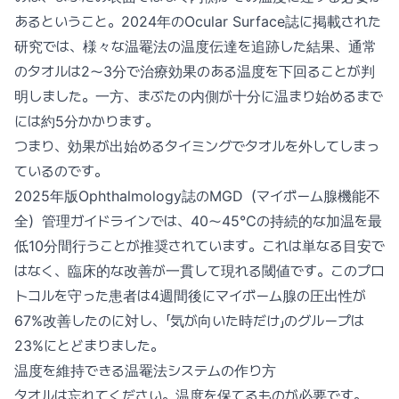
あるということ。2024年のOcular Surface誌に掲載された
研究では、様々な温罨法の温度伝達を追跡した結果、通常
のタオルは2〜3分で治療効果のある温度を下回ることが判
明しました。一方、まぶたの内側が十分に温まり始めるまで
には約5分かかります。
つまり、効果が出始めるタイミングでタオルを外してしまっ
ているのです。
2025年版Ophthalmology誌のMGD（マイボーム腺機能不
全）管理ガイドラインでは、40〜45℃の持続的な加温を最
低10分間行うことが推奨されています。これは単なる目安で
はなく、臨床的な改善が一貫して現れる閾値です。このプロ
トコルを守った患者は4週間後にマイボーム腺の圧出性が
67%改善したのに対し、「気が向いた時だけ」のグループは
23%にとどまりました。
温度を維持できる温罨法システムの作り方
タオルは忘れてください。温度を保てるものが必要です。