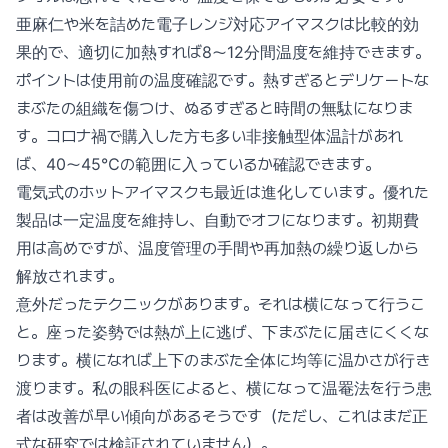
亜麻仁や米を詰めた電子レンジ対応アイマスクは比較的効
果的で、適切に加熱すれば8〜12分間温度を維持できます。
ポイントは使用前の温度確認です。熱すぎるとデリケートな
まぶたの組織を傷つけ、ぬるすぎると時間の無駄になりま
す。コロナ禍で購入した方も多い非接触型体温計があれ
ば、40〜45℃の範囲に入っているか確認できます。
電気式のホットアイマスクも最近は進化しています。優れた
製品は一定温度を維持し、自動でオフになります。初期費
用は高めですが、温度管理の手間や再加熱の繰り返しから
解放されます。
意外だったテクニックがあります。それは横になって行うこ
と。座った姿勢では熱が上に逃げ、下まぶたに届きにくくな
ります。横になれば上下のまぶた全体に均等に温かさが行き
渡ります。私の眼科医によると、横になって温罨法を行う患
者は改善が早い傾向があるそうです（ただし、これはまだ正
式な研究では検証されていません）。