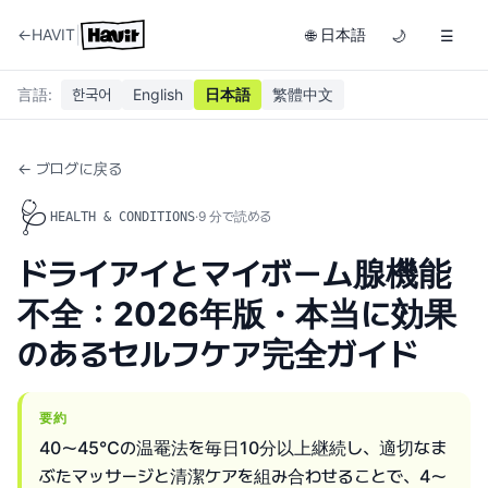
|
←
HAVIT
日本語
🌐
🌙
☰
言語
:
한국어
English
日本語
繁體中文
← ブログに戻る
🩺
·
9
分で読める
HEALTH & CONDITIONS
ドライアイとマイボーム腺機能
不全：2026年版・本当に効果
のあるセルフケア完全ガイド
要約
40〜45℃の温罨法を毎日10分以上継続し、適切なま
ぶたマッサージと清潔ケアを組み合わせることで、4〜