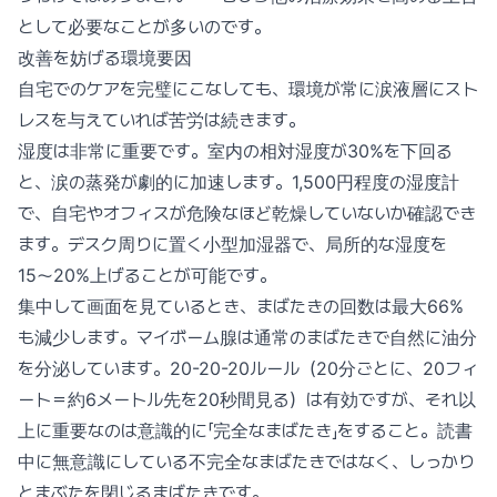
として必要なことが多いのです。
改善を妨げる環境要因
自宅でのケアを完璧にこなしても、環境が常に涙液層にスト
レスを与えていれば苦労は続きます。
湿度は非常に重要です。室内の相対湿度が30%を下回る
と、涙の蒸発が劇的に加速します。1,500円程度の湿度計
で、自宅やオフィスが危険なほど乾燥していないか確認でき
ます。デスク周りに置く小型加湿器で、局所的な湿度を
15〜20%上げることが可能です。
集中して画面を見ているとき、まばたきの回数は最大66%
も減少します。マイボーム腺は通常のまばたきで自然に油分
を分泌しています。20-20-20ルール（20分ごとに、20フィ
ート＝約6メートル先を20秒間見る）は有効ですが、それ以
上に重要なのは意識的に「完全なまばたき」をすること。読書
中に無意識にしている不完全なまばたきではなく、しっかり
とまぶたを閉じるまばたきです。