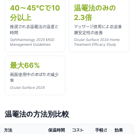
40〜45℃で10
温罨法のみの
分以上
2.3倍
推奨される温罨法の温度と
マッサージ併用による涙液
時間
層安定性の改善
Ophthalmology 2025 MGD
Ocular Surface 2024 Home
Management Guidelines
Treatment Efficacy Study
最大66%
画面使用中のまばたき減少
率
Ocular Surface 2024
温罨法の方法別比較
方法
保温時間
コスト
手軽さ
効果