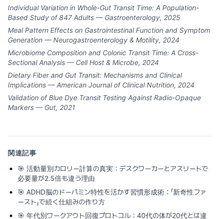
Individual Variation in Whole-Gut Transit Time: A Population-
Based Study of 847 Adults — Gastroenterology, 2025
Meal Pattern Effects on Gastrointestinal Function and Symptom
Generation — Neurogastroenterology & Motility, 2024
Microbiome Composition and Colonic Transit Time: A Cross-
Sectional Analysis — Cell Host & Microbe, 2024
Dietary Fiber and Gut Transit: Mechanisms and Clinical
Implications — American Journal of Clinical Nutrition, 2024
Validation of Blue Dye Transit Testing Against Radio-Opaque
Markers — Gut, 2021
関連記事
🎯
活動量別カロリー計算の真実：デスクワーカーとアスリートで
必要量が2.5倍も違う理由
🎯
ADHD脳のドーパミン特性を活かす習慣形成術：「新奇性ファ
ースト」で続く仕組みの作り方
🎯
年代別ワークアウト回復プロトコル：40代の体が20代とは違