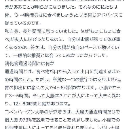
差があることが明らかになりました。それなのに私たちは
皆、「3〜4時間おきに食べましょう」という同じアドバイスに
従っているのです。
私自身、長年疑問に思っていました。なぜ「ちょこちょこ食
べ」が友人にはぴったりなのに、自分はお腹が張って体が重
くなるのか。答えは、自分の腸が独自のペースで動いてい
て、一般的な推奨とは合っていなかったからでした。
消化管通過時間とは何か
通過時間とは、食べ物が口から入って出口に到達するまで
の時間のこと。ただし、単純な一つの数字ではありません。
胃の排出には多くの人で4〜5時間かかります。小腸でさら
に3〜5時間。そして大腸は？ここが人によって大きく異な
り、12〜60時間と幅があります。
コペンハーゲン大学の研究者らは、大腸の通過時間だけで
個人差の73%を説明できることを発見しました。小腸での
処理速度は人によってそれほど変わりません。しかし大腸