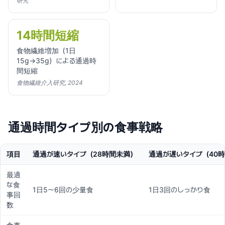
研究
14時間短縮
食物繊維増加（1日
15g→35g）による通過時
間短縮
食物繊維介入研究, 2024
通過時間タイプ別の食事戦略
項目
通過が速いタイプ（28時間未満）
通過が遅いタイプ（40
最適
な食
1日5〜6回の少量食
1日3回のしっかり食
事回
数