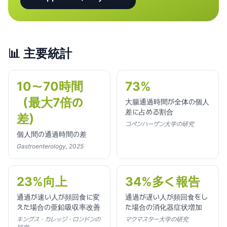
📊
主要統計
10〜70時間
73%
（最大7倍の
大腸通過時間が全体の個人
差に占める割合
差）
コペンハーゲン大学の研究
個人間の通過時間の差
Gastroenterology, 2025
23%向上
34%多く報告
通過が速い人が頻回食に変
通過が遅い人が頻回食をし
えた場合の亜鉛吸収率改善
た場合の消化器症状増加
キングス・カレッジ・ロンドンの
マクマスター大学の研究