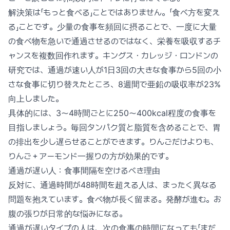
解決策は「もっと食べる」ことではありません。「食べ方を変え
る」ことです。少量の食事を頻回に摂ることで、一度に大量
の食べ物を急いで通過させるのではなく、栄養を吸収するチ
ャンスを複数回作れます。キングス・カレッジ・ロンドンの
研究では、通過が速い人が1日3回の大きな食事から5回の小
さな食事に切り替えたところ、8週間で亜鉛の吸収率が23%
向上しました。
具体的には、3〜4時間ごとに250〜400kcal程度の食事を
目指しましょう。毎回タンパク質と脂質を含めることで、胃
の排出を少し遅らせることができます。りんごだけよりも、
りんご＋アーモンド一握りの方が効果的です。
通過が遅い人：食事間隔を空けるべき理由
反対に、通過時間が48時間を超える人は、まったく異なる
問題を抱えています。食べ物が長く留まる。発酵が進む。お
腹の張りが日常的な悩みになる。
通過が遅いタイプの人は、次の食事の時間になっても「まだ