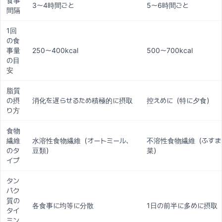
食事
3〜4時間ごと
5〜6時間ごと
間隔
1回
の食
事量
250〜400kcal
500〜700kcal
の目
安
脂質
の摂
消化を遅らせるため積極的に摂取
控えめに（特に夕食）
り方
食物
繊維
水溶性食物繊維（オートミール、
不溶性食物繊維（ふすま
のタ
豆類）
菜）
イプ
タン
パク
質の
各食事に均等に分散
1日の前半に多めに摂取
タイ
ミン