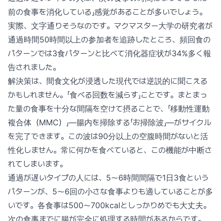
前の食事を消化している」感覚があることが多いでしょう。
実際、文字通りそうなのです。マクマスター大学の研究者が
通過時間50時間以上の参加者を追跡したところ、頻回食の
パターンでは3食パターンと比べて消化器症状が34%多く報
告されました。
解決策は、間食文化が浸透した現代では逆説的に聞こえる
かもしれません。「食べる回数を減らす」ことです。まとまっ
た量の食事を十分な間隔を空けて摂ることで、「移動性運動
複合体（MMC）」—腸内を掃除する「お掃除波」—がサイクル
を完了できます。この波は90分以上の空腹時間がないと活
性化しません。常に何かを食べていると、この機能が中断さ
れてしまいます。
通過が遅いタイプの人には、5〜6時間間隔で1日3食という
パターンが、5〜6回の小さな食事よりも適していることが多
いです。各食事は500〜700kcalとしっかりめでも大丈夫。
次の食事までに腸が完全に処理する時間があるからです。