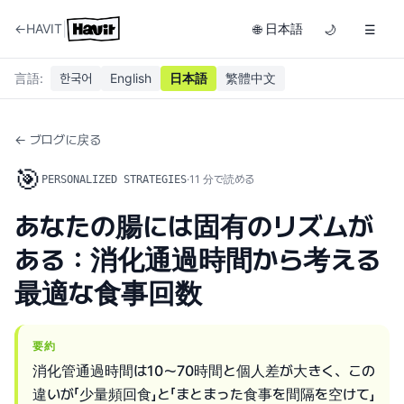
|
←
HAVIT
日本語
🌐
🌙
☰
言語
:
한국어
English
日本語
繁體中文
← ブログに戻る
🎯
·
11
分で読める
PERSONALIZED STRATEGIES
あなたの腸には固有のリズムが
ある：消化通過時間から考える
最適な食事回数
要約
消化管通過時間は10〜70時間と個人差が大きく、この
違いが「少量頻回食」と「まとまった食事を間隔を空けて」