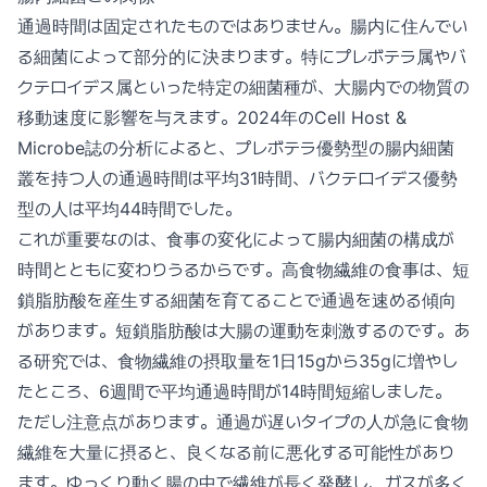
通過時間は固定されたものではありません。腸内に住んでい
る細菌によって部分的に決まります。特にプレボテラ属やバ
クテロイデス属といった特定の細菌種が、大腸内での物質の
移動速度に影響を与えます。2024年のCell Host &
Microbe誌の分析によると、プレボテラ優勢型の腸内細菌
叢を持つ人の通過時間は平均31時間、バクテロイデス優勢
型の人は平均44時間でした。
これが重要なのは、食事の変化によって腸内細菌の構成が
時間とともに変わりうるからです。高食物繊維の食事は、短
鎖脂肪酸を産生する細菌を育てることで通過を速める傾向
があります。短鎖脂肪酸は大腸の運動を刺激するのです。あ
る研究では、食物繊維の摂取量を1日15gから35gに増やし
たところ、6週間で平均通過時間が14時間短縮しました。
ただし注意点があります。通過が遅いタイプの人が急に食物
繊維を大量に摂ると、良くなる前に悪化する可能性があり
ます。ゆっくり動く腸の中で繊維が長く発酵し、ガスが多く