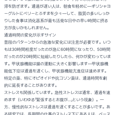
滞を防ぎます。通過が遅い人は、朝食を軽めに—ギリシャヨ
ーグルトにベリーとふすまを少々—して、脂質の多いしっか
りした食事は消化器系が最も活発な日中の早い時間に摂る
方が良いかもしれません。
通過時間の変化が示すサイン
普段のパターンからの急激な変化には注意が必要です。いつ
もは30時間程度だったのが急に60時間になったり、50時間
だったのが20時間に短縮したりしたら、何かが変わっていま
す。甲状腺機能は腸の運動に大きく影響します—甲状腺機
能低下症は通過を遅くし、甲状腺機能亢進症は速めます。
特定の薬、特にオピオイドや抗コリン薬は、通過時間を劇
的に延長することがあります。
ストレスも関係しています。急性ストレスは通常、通過を速
めます（いわゆる「緊張するとお腹が…」という現象）。一
方、慢性的なストレスは通過を遅くすることが多いです。あ
る研究では、長期間の仕事のストレス下にある人は、ベース