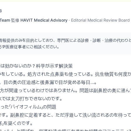
3
 Team
·
監修
HAVIT Medical Advisory
·
Editorial Medical Review Board
情報提供のみを目的としており、専門医による診療・診断・治療の代わり
必ず医療従事者にご相談ください。
浄は効かないのか？科学が示す解決策
浄をしている。処方された点鼻薬も使っている。抗生物質も何度
も、目の奥の圧迫感と後鼻漏で目が覚める毎日…。
り方が間違っているわけではありません。問題は副鼻腔の奥に潜ん
水では太刀打ちできないのです。
った「バイオフィルム」の問題
です。副鼻腔に定着すると、ただ浮遊して洗い流されるのを待って
塞」を築くのです。