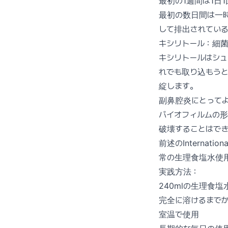
最初の1週間は1日
最初の数日間は一
して排出されてい
キシリトール：細
キシリトールはシ
れでも取り込もう
綻します。
副鼻腔炎にとって
バイオフィルムの
破壊することはで
前述のInterna
常の生理食塩水使用
実践方法：
240mlの生理食
完全に溶けるまでか
室温で使用