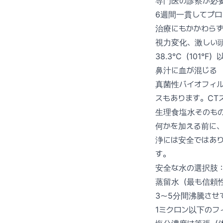
専門医の診察が必
6週間一貫してプ
治療にもかかわら
視力変化、激しい
38.3°C（101°F
鼻汁に血が混じる
真菌性バイオフィ
スもあります。CT
生理食塩水そのも
何かを加える前に
浄には安全ではあ
す。
安全な水の選択肢
蒸留水（最も信頼
3〜5分間沸騰させ
1ミクロン以下のフ