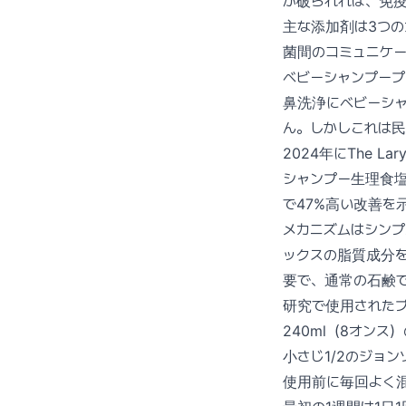
が破られれば、免
主な添加剤は3つ
菌間のコミュニケ
ベビーシャンプー
鼻洗浄にベビーシ
ん。しかしこれは
2024年にThe 
シャンプー生理食
で47%高い改善を
メカニズムはシンプ
ックスの脂質成分を
要で、通常の石鹸
研究で使用された
240ml（8オンス
小さじ1/2のジョ
使用前に毎回よく