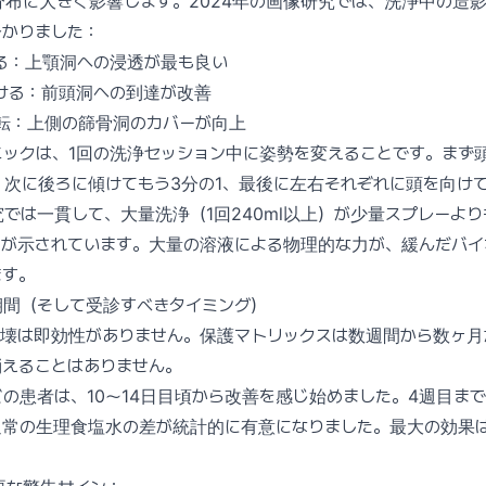
布に大きく影響します。2024年の画像研究では、洗浄中の造
分かりました：
る：上顎洞への浸透が最も良い
ける：前頭洞への到達が改善
回転：上側の篩骨洞のカバーが向上
ニックは、1回の洗浄セッション中に姿勢を変えることです。まず
、次に後ろに傾けてもう3分の1、最後に左右それぞれに頭を向け
では一貫して、大量洗浄（1回240ml以上）が少量スプレーよ
とが示されています。大量の溶液による物理的な力が、緩んだバイ
ます。
期間（そして受診すべきタイミング）
破壊は即効性がありません。保護マトリックスは数週間から数ヶ月
消えることはありません。
の患者は、10〜14日目頃から改善を感じ始めました。4週目ま
常の生理食塩水の差が統計的に有意になりました。最大の効果は