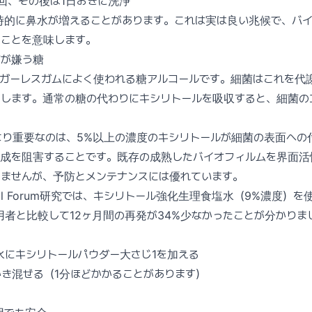
1回、その後は1日おきに洗浄
時的に鼻水が増えることがあります。これは実は良い兆候で、バ
ることを意味します。
菌が嫌う糖
ュガーレスガムによく使われる糖アルコールです。細菌はこれを代
とします。通常の糖の代わりにキシリトールを吸収すると、細菌の
より重要なのは、5%以上の濃度のキシリトールが細菌の表面への
形成を阻害することです。既存の成熟したバイオフィルムを界面活
きませんが、予防とメンテナンスには優れています。
tional Forum研究では、キシリトール強化生理食塩水（9%濃度
者と比較して12ヶ月間の再発が34%少なかったことが分かりま
塩水にキシリトールパウダー大さじ1を加える
き混ぜる（1分ほどかかることがあります）