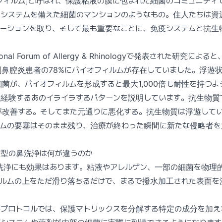
フィルム」と呼ばれ、保護粘液の膜に包まれた細菌のコミュニティ
ィシステムを備えた細菌のマンションのようなもの。住人たちは資
ケーションを取り、そして最も重要なことに、免疫システムと抗生
tional Forum of Allergy & Rhinologyで発表された研究
副鼻腔炎患者の78%にバイオフィルムが存在していました。浮遊
菌が、バイオフィルムを形成すると最大1,000倍も耐性を持つよ
が経験するあのイライラするパターンを説明しています。抗生物質
が改善する。そしてまた元通りに悪化する。抗生物質は浮遊して
ルムの要塞はそのまま残り、治療が終わった瞬間に新たな侵略者を
壊型の鼻洗浄は何が違うのか
洗浄にも効果はあります。粘液やアレルゲン、一部の細菌を物理
ィルムの上をただ滑り落ちるだけで、まるで撥水加工された表面を
壊プロトコルでは、保護マトリックスを分解する特定の成分を加え