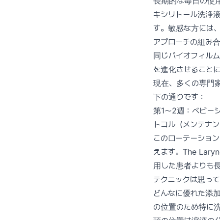
長期的な毎日の使
キシリトール洗浄
す。敏感な方には
アプローチの組み
同じバイオフィル
を進化させること
現在、多くの専門
下の通りです：
第1〜2週：ベビー
トコル（メンテナン
このローテーショ
えます。The La
用した患者よりも
テクニックは思っ
どんなに優れた添
の位置のため特に