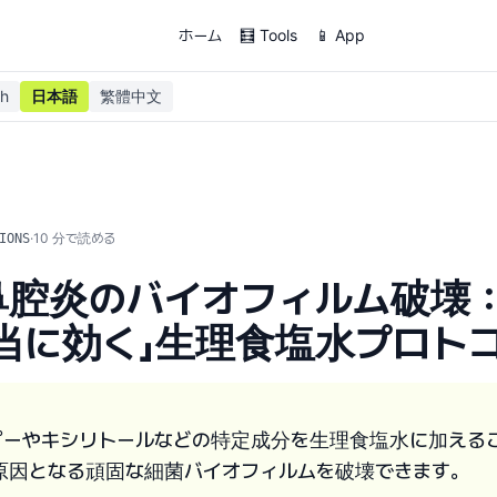
ホーム
🧮 Tools
📱 App
sh
日本語
繁體中文
·
10
分で読める
IONS
腔炎のバイオフィルム破壊：
当に効く」生理食塩水プロト
プーやキシリトールなどの特定成分を生理食塩水に加える
原因となる頑固な細菌バイオフィルムを破壊できます。