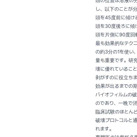
頭の位置は溶液の分
し、以下のことが
頭を45度前に傾け
頭を30度後ろに傾
頭を片側に90度
最も効果的なテク
の約3分の1を使い
量も重要です。研究
壊に優れているこ
剥がすのに役立ち
効果が出るまでの
バイオフィルムの
のであり、一晩で
臨床試験のほとんど
破壊プロトコルと通
れます。