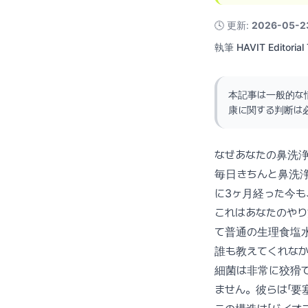
🕓
更新
:
2026-05-2
執筆
HAVIT Editorial
本記事は一般的な
康に関する判断は
なぜあなたの鼻洗
毎日きちんと鼻洗
に3ヶ月経った今
これはあなたのや
て普通の生理食塩
誰も教えてくれなか
細菌は非常に狡猾
ません。彼らは「要