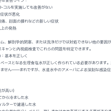
要な警告サイン：
ロトコルを実施しても改善がない
ず症状が悪化
頭痛、顔面の腫れなどの新しい症状
）以上の発熱
ルム、解剖学的閉塞、または洗浄だけでは対処できない他の要因
スキャンと内視鏡検査でこれらの問題を特定できます。
の：基本を正しく
、ベースとなる生理食塩水が正しく作られている必要があります
りません——まれですが、水道水中のアメーバによる深刻な感染症
：
性が高い）
てから冷ました水
ィルターで濾過した水