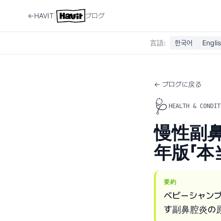
|
←
HAVIT
ブログ
言語
:
한국어
Engli
← ブログに戻る
🩺
HEALTH & CONDIT
慢性副鼻
年版「本
要約
ベビーシャン
す副鼻腔炎の