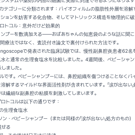
疫システムや薬剤が内部の細菌に実際に到達できるようになります
のカテゴリーに分類されます：バイオフィルムの脂肪性外層を溶解
ーションを妨害する化合物、そしてマトリックス構造を物理的に破
プロトコル：意外だけど効果的
ャンプーを数滴加える——おばあちゃんの知恵袋のような話に聞こ
民間療法ではなく、査読付き論文で裏付けられた方法です。
Laryngoscopeで発表された臨床試験では、慢性副鼻腔炎患者62
塩水と通常の生理食塩水を比較しました。4週間後、ベビーシャン
示しました。
ルです。ベビーシャンプーには、鼻腔組織を傷つけることなくバ
溶解するマイルドな界面活性剤が含まれています。「涙が出ない」
では繊細な副鼻腔の粘膜を刺激してしまいます。
プロトコルは以下の通りです：
）の生理食塩水
ンソン・ベビーシャンプー（または同様の「涙が出ない」処方のもの）
混ぜる