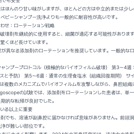
用でも安全
液はほんのり甘い味がしますが、ほとんどの方は中立的または少し
、ベビーシャンプー洗浄よりも一般的に耐容性が高いです。
合わせ：ローテーション戦略
ム破壊剤を継続的に使用すると、細菌が適応する可能性がありま
に驚くほど長けています。
家が異なる添加剤のローテーションを推奨しています。一般的なロ
シャンプープロトコル（積極的なバイオフィルム破壊） 第3〜4週
スと予防） 第5〜6週：通常の生理食塩水（組織回復期間） サ
ンは複数のメカニズムでバイオフィルムを攻撃しながら、鼻腔組織
ryngoscopeの試験では、添加剤をローテーションした患者は、
長期的な転帰が良好でした。
ている以上に重要
加剤でも、溶液が副鼻腔に届かなければ意味がありません。前頭
洗浄が難しい部位です。