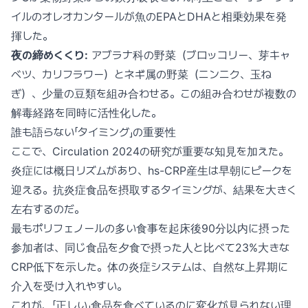
イルのオレオカンタールが魚のEPAとDHAと相乗効果を発
揮した。
夜の締めくくり:
アブラナ科の野菜（ブロッコリー、芽キャ
ベツ、カリフラワー）とネギ属の野菜（ニンニク、玉ね
ぎ）、少量の豆類を組み合わせる。この組み合わせが複数の
解毒経路を同時に活性化した。
誰も語らない「タイミング」の重要性
ここで、Circulation 2024の研究が重要な知見を加えた。
炎症には概日リズムがあり、hs-CRP産生は早朝にピークを
迎える。抗炎症食品を摂取するタイミングが、結果を大きく
左右するのだ。
最もポリフェノールの多い食事を起床後90分以内に摂った
参加者は、同じ食品を夕食で摂った人と比べて23%大きな
CRP低下を示した。体の炎症システムは、自然な上昇期に
介入を受け入れやすい。
これが、「正しい」食品を食べているのに変化が見られない理