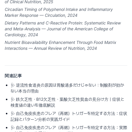
of Clinical Nutrition, 2025
Circadian Timing of Polyphenol Intake and Inflammatory
Marker Response — Circulation, 2024
Dietary Patterns and C-Reactive Protein: Systematic Review
and Meta-Analysis — Journal of the American College of
Cardiology, 2024
Nutrient Bioavailability Enhancement Through Food Matrix
Interactions — Annual Review of Nutrition, 2024
関連記事
🩺
逆流性食道炎の原因は胃酸過多だけじゃない：制酸剤が効か
ない本当の理由
🩺
鉄欠乏性・B12欠乏性・葉酸欠乏性貧血の見分け方｜症状と
検査値の違いを徹底解説
🩺
自己免疫疾患のフレア（再燃）トリガーを特定する方法：症状
記録とパターン分析の実践ガイド
🩺
自己免疫疾患のフレア（再燃）トリガーを特定する方法：実際