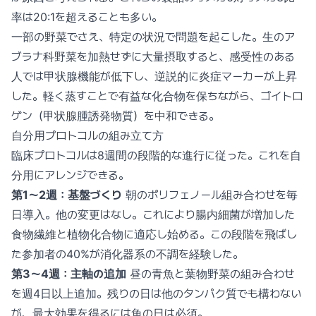
率は20:1を超えることも多い。
一部の野菜でさえ、特定の状況で問題を起こした。生のア
ブラナ科野菜を加熱せずに大量摂取すると、感受性のある
人では甲状腺機能が低下し、逆説的に炎症マーカーが上昇
した。軽く蒸すことで有益な化合物を保ちながら、ゴイトロ
ゲン（甲状腺腫誘発物質）を中和できる。
自分用プロトコルの組み立て方
臨床プロトコルは8週間の段階的な進行に従った。これを自
分用にアレンジできる。
第1〜2週：基盤づくり
朝のポリフェノール組み合わせを毎
日導入。他の変更はなし。これにより腸内細菌が増加した
食物繊維と植物化合物に適応し始める。この段階を飛ばし
た参加者の40%が消化器系の不調を経験した。
第3〜4週：主軸の追加
昼の青魚と葉物野菜の組み合わせ
を週4日以上追加。残りの日は他のタンパク質でも構わない
が、最大効果を得るには魚の日は必須。