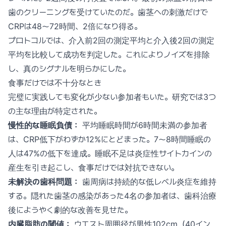
歯のクリーニングを受けていたのだ。歯茎への刺激だけで
CRPは48〜72時間、2倍になり得る。
プロトコルでは、介入前2回の測定平均と介入後2回の測定
平均を比較して成功を判定した。これによりノイズを排除
し、真のシグナルを明らかにした。
食事だけでは不十分なとき
完璧に実践しても変化が少ない参加者もいた。研究では3つ
の主な理由が特定された。
慢性的な睡眠負債：
平均睡眠時間が6時間未満の参加者
は、CRP低下がわずか12%にとどまった。7〜8時間睡眠の
人は47%の低下を達成。睡眠不足は炎症性サイトカインの
産生を引き起こし、食事だけでは対抗できない。
未解決の歯科問題：
歯周病は持続的な低レベル炎症を維持
する。隠れた歯茎の感染があった4名の参加者は、歯科治療
後にようやく劇的な改善を見せた。
内臓脂肪の閾値：
ウエスト周囲径が男性102cm（40イン