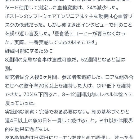
ターを使用して測定した血糖変動は、34%減少した。
ボストンのソフトウェアエンジニアは？主な動機は心血管リ
スクの低減だった。しかし彼は退出インタビューで別のこと
を繰り返し言及した。「昼食後にコーヒーが要らなくなっ
た。実際、一番実感しているのはそこです」
継続可能にするために
8週間の完璧な食事は達成可能だ。52週間となると話は
別。
研究者は介入後6ヶ月間、参加者を追跡した。コアな組み合
わせへの遵守率70%以上を維持した人は、CRP低下を維持
できた。70%を下回ると、8〜12週間以内にレベルは徐々に
戻っていった。
実践的な洞察：完璧である必要はない。朝の基盤づくりと
週4日以上の魚の日を一貫して続けること。それ以外は限界
的な効果に過ぎない。
ある参加者は日曜日にサーモンをまとめて調理し、洗った葉