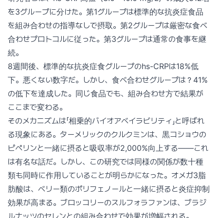
を3グループに分けた。第1グループは標準的な抗炎症食品
を組み合わせの指導なしで摂取。第2グループは厳密な食べ
合わせプロトコルに従った。第3グループは通常の食事を継
続。
8週間後、標準的な抗炎症食グループのhs-CRPは18%低
下。悪くない数字だ。しかし、食べ合わせグループは？41%
の低下を達成した。同じ食品でも、組み合わせ方で結果が
ここまで変わる。
そのメカニズムは「相乗的バイオアベイラビリティ」と呼ばれ
る現象にある。ターメリックのクルクミンは、黒コショウの
ピペリンと一緒に摂ると吸収率が2,000%向上する——これ
は有名な話だ。しかし、この研究では同様の関係が数十種
類も同時に作用していることが明らかになった。オメガ3脂
肪酸は、ベリー類のポリフェノールと一緒に摂ると炎症抑制
効果が高まる。ブロッコリーのスルフォラファンは、ブラジ
ルナッツのセレンとの組み合わせで効果が増幅される。