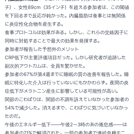
チ）、女性89cm（35インチ）を超える参加者は、この閾値
を下回るまで反応が鈍かった。内臓脂肪は食事とは無関係
に炎症性化合物を産生する。
食事プロトコルは効果がある。しかし、これらの交絡因子に
同時に対処することで最大の効果を発揮する。
参加者が報告した予想外のメリット
CRP低下が主要評価項目だった。しかし研究者が追跡した
副次的アウトカムは、全員を驚かせた。
参加者の67%が第4週までに睡眠の質の改善を報告した。睡
眠に特化した介入は行っていないにもかかわらず。夜間の炎
症低下がメラトニン産生に影響している可能性が高い。
関節のこわばりは、関節の不調を訴えていなかった参加者の
54%で減少した。消えるまで、こわばりに気づいていなかっ
たのだ。
午後のエネルギー低下——午後2〜3時のあの倦怠感——は
参加者の71%で解消された。一部の参加者で連続血糖モニ