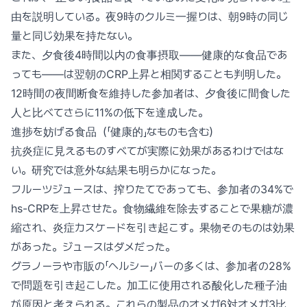
由を説明している。夜9時のクルミ一握りは、朝9時の同じ
量と同じ効果を持たない。
また、夕食後4時間以内の食事摂取——健康的な食品であ
っても——は翌朝のCRP上昇と相関することも判明した。
12時間の夜間断食を維持した参加者は、夕食後に間食した
人と比べてさらに11%の低下を達成した。
進捗を妨げる食品（「健康的」なものも含む）
抗炎症に見えるものすべてが実際に効果があるわけではな
い。研究では意外な結果も明らかになった。
フルーツジュースは、搾りたてであっても、参加者の34%で
hs-CRPを上昇させた。食物繊維を除去することで果糖が濃
縮され、炎症カスケードを引き起こす。果物そのものは効果
があった。ジュースはダメだった。
グラノーラや市販の「ヘルシー」バーの多くは、参加者の28%
で問題を引き起こした。加工に使用される酸化した種子油
が原因と考えられる。これらの製品のオメガ6対オメガ3比