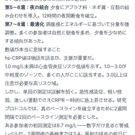
第5〜6週：夜の統合
夕食にアブラナ科・ネギ属・豆類の組
み合わせを導入。12時間の夜間断食を確立。
第7〜8週：最適化
満腹感とエネルギーに基づいて分量を微
調整。多くの参加者は自然と朝食を多め、夕食を少なめに
する傾向があった。
数値が本当に意味すること
hs-CRP値は物語を語るが、文脈が重要だ。
1.0 mg/L未満は心血管炎症リスク低値を示す。1.0〜3.0が
中程度のゾーンで、多くの人がここに該当する。3.0以上は
注意が必要な高リスク域。
しかし、単回の測定は誤解を招く。急性感染症、軽い怪
我、激しい運動でさえCRPを一時的に急上昇させる。研究
プロトコルでは、真のベースラインを確立するために2週間
間隔で2回のベースライン測定を必要とした。
ある参加者の初回測定は8.7 mg/L——数字だけ見ると警戒
レベルだ。2週間後の再検査では3.4。最初の採血の前日に