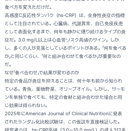
食べ方を変えただけだ。
高感度C反応性タンパク（hs-CRP）は、全身性炎症の指標
として注目されている。心臓病、代謝異常、自己免疫疾患
として表面化するまで、何年も静かに燻り続けるタイプの炎
症だ。3.0 mg/L以上は心血管リスク高値のサイン。しか
し、多くの人が見落としているポイントがある。「何を食べる
か」と同じくらい、「何と組み合わせて食べるか」が重要なの
だ。
なぜ「食べ合わせ」で結果が変わるのか
特定の食品が炎症を抑えることは、何十年も前から知られ
ている。青魚、葉物野菜、オリーブオイル。しかし、サーモ
ンを単独で食べても、特定の食材と組み合わせた場合と同
じ効果は得られない。
2025年にAmerican Journal of Clinical Nutritionに発表
されたランダム化比較試験は、この仮説を直接検証した。
研究者らは、hs-CRP高値（3.0〜10.0 mg/L）の成人312名