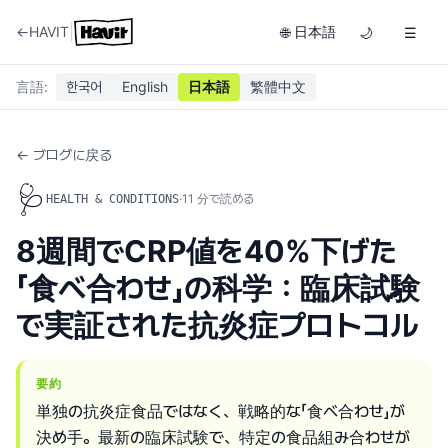
|
←
HAVIT
日本語
🌐
🌙
☰
言語
:
한국어
English
日本語
繁體中文
← ブログに戻る
🩺
·
11
分で読める
HEALTH & CONDITIONS
8週間でCRP値を40%下げた
「食べ合わせ」の科学：臨床試験
で実証された抗炎症プロトコル
要約
単独の抗炎症食品ではなく、戦略的な「食べ合わせ」が
決め手。最新の臨床試験で、特定の食品組み合わせが