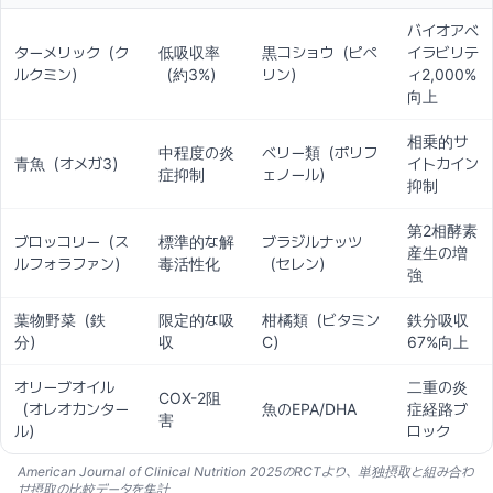
バイオアベ
ターメリック（ク
低吸収率
黒コショウ（ピペ
イラビリテ
ルクミン）
（約3%）
リン）
ィ2,000%
向上
相乗的サ
中程度の炎
ベリー類（ポリフ
青魚（オメガ3）
イトカイン
症抑制
ェノール）
抑制
第2相酵素
ブロッコリー（ス
標準的な解
ブラジルナッツ
産生の増
ルフォラファン）
毒活性化
（セレン）
強
葉物野菜（鉄
限定的な吸
柑橘類（ビタミン
鉄分吸収
分）
収
C）
67%向上
オリーブオイル
二重の炎
COX-2阻
（オレオカンター
魚のEPA/DHA
症経路ブ
害
ル）
ロック
American Journal of Clinical Nutrition 2025のRCTより、単独摂取と組み合わ
せ摂取の比較データを集計