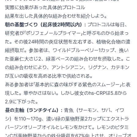
実際に効果があった具体的プロトコル
結果を出した具体的な組み合わせを紹介しよう。
朝の基盤づくり（起床後2時間以内）:
プロトコルは毎日、
研究者が「ポリフェノールプライマー」と呼ぶものから始まっ
た。その後24時間の炎症状態を左右する、植物化合物の濃
縮摂取だ。参加者は、ワイルドブルーベリー1カップ、挽い
た亜麻仁大さじ2、緑茶ベースの組み合わせを摂取した。こ
の組み合わせにより、アントシアニン、リグナン、カテキン
が互いの吸収を高める比率で供給される。
ある参加者は「基本的に森の味がする紫色のスムージー」と表
現した。華やかさはない。しかし彼女のhs-CRPは5.8から
2.9に下がった。
昼の主軸（ランチタイム）:
青魚（サーモン、サバ、イワ
シ）を110〜170g、濃い緑の葉物野菜2カップにエクストラ
バージンオリーブオイルとレモンをかけて。レモンのビタミ
ンCが葉物野菜からの鉄分吸収を67%向上させ、オリーブオ