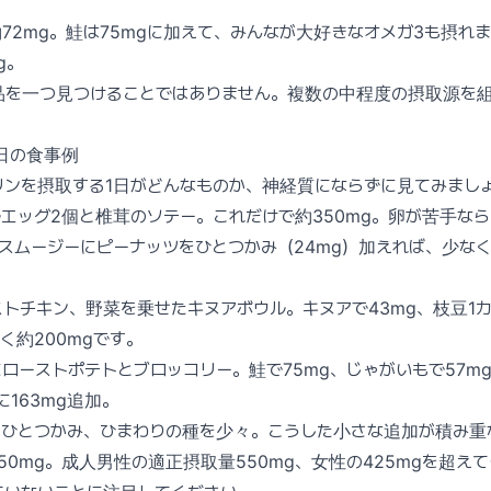
約72mg。鮭は75mgに加えて、みんなが大好きなオメガ3も摂れ
g。
品を一つ見つけることではありません。複数の中程度の摂取源を
日の食事例
ンを摂取する1日がどんなものか、神経質にならずに見てみまし
エッグ2個と椎茸のソテー。これだけで約350mg。卵が苦手な
たスムージーにピーナッツをひとつかみ（24mg）加えれば、少な
トチキン、野菜を乗せたキヌアボウル。キヌアで43mg、枝豆1カ
く約200mgです。
ローストポテトとブロッコリー。鮭で75mg、じゃがいもで57mg
に163mg追加。
をひとつかみ、ひまわりの種を少々。こうした小さな追加が積み重
50mg。成人男性の適正摂取量550mg、女性の425mgを超え