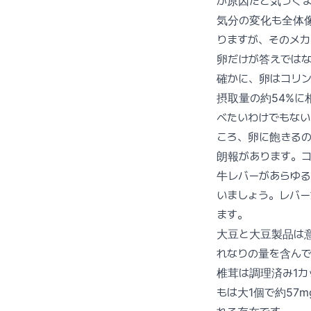
が原因だと気づく
気分の変化も全体
りますが、そのメ
卵だけが答えでは
確かに、卵はコリン
摂取量の約54%に
べたいわけでもな
ころ、卵に飽きる
朗報があります。
牛レバーがあらゆる
いましょう。レバ
ます。
大豆と大豆製品は意
れなりの量を含ん
椎茸は調理済み1カ
もは大1個で約57