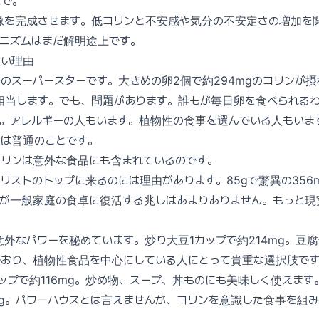
まで。
像を完成させます。低コリンと不安感や気分の不安定さの増加を
カニズムはまだ解明途上です。
ない理由
のスーパースターです。大きめの卵2個で約294mgのコリンが
相当します。でも、問題があります。誰もが毎日卵を食べられる
い。アレルギーの人もいます。植物性の食事を選んでいる人もいま
のは普通のことです。
コリンは意外な食品にも含まれているのです。
リストのトップに来るのには理由があります。85gで驚異の356
ーが一般家庭の食卓に復活する兆しはあまりありません。もっと現
外なパワーを秘めています。炒り大豆1カップで約214mg。豆
でおり、植物性食品を中心にしている人にとって貴重な選択肢で
ップで約116mg。炒め物、スープ、丼ものにも美味しく使えます
mg。パワーハウスとは言えませんが、コリンを意識した食事を組