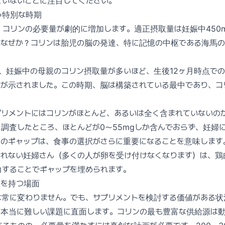
ていないことに注目してください。
う特別な時期
コリンの必要量が劇的に増加します。適正摂取量は妊娠中450m
。なぜか？コリンは胎児の脳の発達、特に記憶の中枢である海馬
は、妊娠中の母親のコリン摂取量が多いほど、生後12ヶ月時点で
とが示されました。この時期、脳は構築されている最中であり、コ
プリメントにはコリンがほとんど、あるいは全く含まれていないの
調査したところ、ほとんどが0〜55mgしか含んでおらず、妊婦に
このギャップは、食事の選択がさらに重要になることを意味します
られない妊婦さん（多くの人が卵を受け付けなくなります）は、鶏
力することでギャップを埋められます。
味を持つ場面
は常に変わりません。でも、サプリメントを検討する価値がある状
は本当に難しい課題に直面します。コリンの最も豊富な供給源は