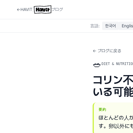
|
←
HAVIT
ブログ
言語
:
한국어
Engli
← ブログに戻る
🥗
DIET & NUTRITIO
コリン
いる可
要約
ほとんどの人
す。卵以外に