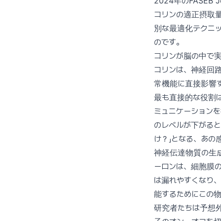
2024年のFASE
コリンの適正摂取量
別な最適化テクニ
のです。
コリンが脳の中で
コリンは、神経回
常機能に直接影響
最も直接的な役割
ミュニケーション
のレベルが下がると
け？」となる、あの
神経伝達物質の生
ーロンは、細胞膜
は漏れやすくなり、
能するためにこの
研究者たちは予想