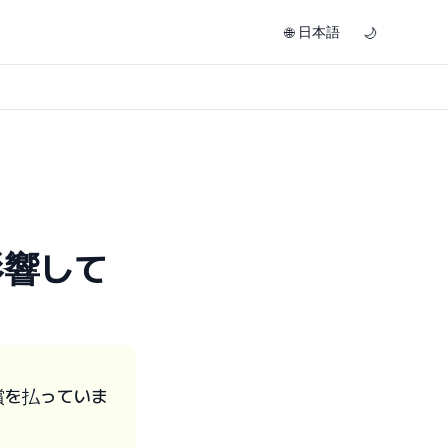
日本語
🌐
🌙
影響して
償を払っていま