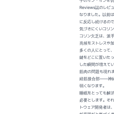
子のオン・オフを切り替
Reviews誌の
なりました。以前
に反応し続けるの
気づきにくいコリ
コリン欠乏は、派
兆候をストレスや
多くの人にとって
鍵をどこに置いた
した瞬間が増えて
筋肉の問題も現れ
経筋接合部——神
弱くなります。
睡眠をとっても解
必要とします。それ
トウェア開発者は、