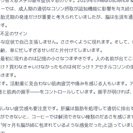
えるメチル基を提供するのです。2025年のNeuroscience & Bio
レビューでは、成人期の適切なコリン摂取が認知機能に影響を与え続
は胎児期の発達だけが重要と考えられていましたが、脳は生涯を通
です。
ン不足のサイン
手な症状で自己主張しません。ささやくように現れます。そして、
加齢、単に忙しすぎるせいだと片付けてしまいます。
、最初に現れるのは記憶の小さなつまずきです。人の名前が出てこ
っけ？買わなきゃいけなかったものは何だっけ？アセチルコリンの
いきます。
ます。活動量に見合わない筋肉疲労や痛みを感じる人もいます。
経と筋肉の握手——をコントロールしています。握手が弱ければ
消しない疲労感も要注意です。肝臓は脂肪を処理して適切に排出
ができないと、コーヒーでは解消できない種類のだるさを感じます
「何ヶ月も脳が綿に包まれているような感覚だった」と語っていま