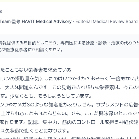
3
 Team
·
監修
HAVIT Medical Advisory
·
Editorial Medical Review Board
情報提供のみを目的としており、専門医による診療・診断・治療の代わり
必ず医療従事者にご相談ください。
いたこともない栄養素を求めている
リンの摂取量を気にしたのはいつですか？おそらく「一度もない」
れ、大きな問題なんです。この見過ごされがちな栄養素は、今この
す。少なくとも、そうしようとしています。
ンDやオメガ3のような知名度がありません。サプリメントの広
り上げられることもほとんどない。でも、ここが興味深いところで
ンを作ります。記憶、集中力、筋肉のコントロールを担う神経伝達
ガス欠状態で動くことになります。