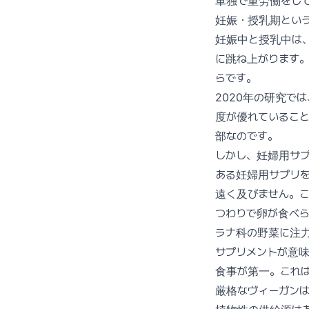
単独で重労働をし
妊娠・授乳期とい
妊娠中と授乳中は、
に跳ね上がります
らです。
2020年の研究で
度が優れているこ
部なのです。
しかし、妊婦用サ
ある妊婦用サプリを
遠く及びません。
つわりで卵が食べ
ラナ科の野菜に注
サプリメントが意
食事が第一。これ
厳格なヴィーガン