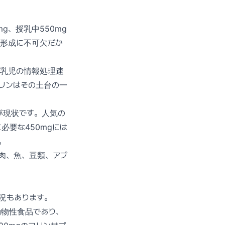
g、授乳中550mg
の形成に不可欠だか
の乳児の情報処理速
リンはその土台の一
が現状です。人気の
必要な450mgには
。
肉、魚、豆類、アブ
況もあります。
動物性食品であり、