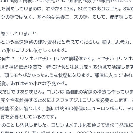
B Journal誌に掲載された研究では、衝撃的な数字が報告されま
を満たしているのは、わずか8.03%。80%ではありません。8%
ックの話ではなく、基本的な栄養ニーズの話。そして、ほぼ誰もそ
実際にしていること
路という高速道路の建設資材だと考えてください。脳は、思考力
する形でコリンに依存しています。
は何か？コリンはアセチルコリンの前駆体です。アセチルコリンは
を担う神経伝達物質で、特に記憶と注意力を司る領域で活躍しま
、頭にモヤがかかったような状態になります。部屋に入って「あ
感覚。あれはその小さな予兆です。
成だけではありません。コリンは脳細胞の実際の構造も作っていま
の完全性を維持するためにホスファチジルコリンを必要とします。
機能不全に陥ります。脳には約860億個のニューロンがあり、そ
物質を必要としているのです。
外のことも発見しました。コリンはメチル化を通じて遺伝子発現