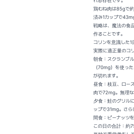
れる存在です。
鶏むね肉は85gで
済み1カップで43m
戦略は、魔法の食
作ることです。
コリンを意識した1
実際に適正量のコリ
朝食：スクランブル
（70mg）を使っ
が切れます。
昼食：枝豆、ロース
肉で72mg。無理な
夕食：鮭のグリルに
ップで31mg。さら
間食：ピーナッツ
この日の合計：約7