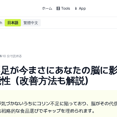
ホーム
🧮 Tools
📱 App
sh
日本語
繁體中文
·
10
分で読める
N
不足が今まさにあなたの脳に
能性（改善方法も解説）
が気づかないうちにコリン不足に陥っており、脳がその代
も戦略的な食品選びでギャップを埋められます。