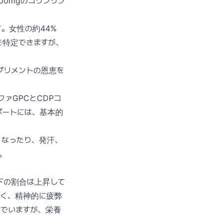
0mgのコリンサプ
。女性の約44%
を特定できますが、
プリメントの恩恵を
ァGPCとCDPコ
ポートには、基本的
くなったり、発汗、
。
下の割合は上昇して
多く、精神的に疲弊
んでいますが、栄養