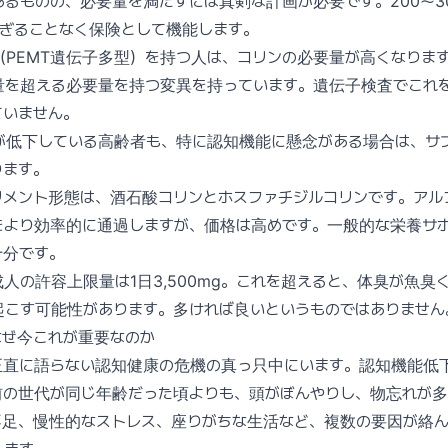
るものの、必要量を満たすには真剣な計画が必要です。200〜30
すぎることなく保険として機能します。
PEMT遺伝子多型）を持つ人は、コリンの必要量が高くなります
量を超える必要量を持つ変異を持っています。遺伝子検査でこれ
ていません。
が低下している高齢者も、特に認知機能に懸念がある場合は、サ
ります。
メント形態は、酒石酸コリンとホスファチジルコリンです。アルフ
をより効率的に通過しますが、価格は高めです。一般的な栄養サ
十分です。
人の許容上限量は1日3,500mg。これを超えると、体臭が魚臭
起こす可能性があります。多ければ良いというものではありません
なぜ今これが重要なのか
正直に語らない認知健康の危機の真っ只中にいます。認知機能低
前の世代が同じ年齢だった頃よりも、頭がぼんやりし、物忘れが
不足、慢性的なストレス、座りがちな生活など、複数の要因が絡